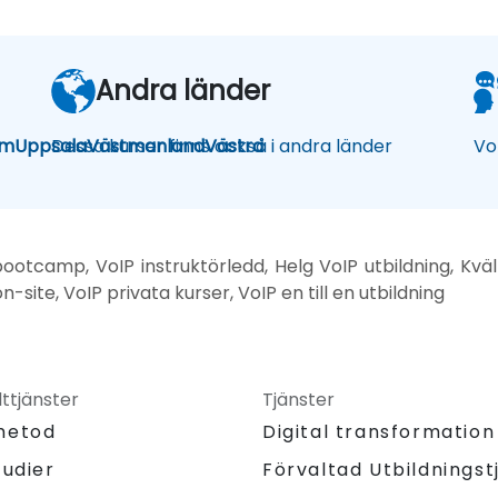
Andra länder
lm
Uppsala
Dessa kurser finns också i andra länder
Västmanland
Västra
Vo
bootcamp, VoIP instruktörledd, Helg VoIP utbildning, Kväl
n-site, VoIP privata kurser, VoIP en till en utbildning
ttjänster
Tjänster
metod
Digital transformation
tudier
Förvaltad Utbildningst