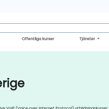
Offentliga kurser
Tjänster
erige
e live VoIP (Voice over Internet Protocol) utbildningskurse