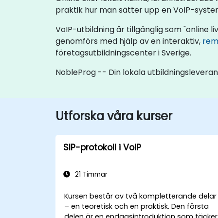
praktik hur man sätter upp en VoIP-syste
VoIP-utbildning är tillgänglig som "online liv
genomförs med hjälp av en interaktiv,
rem
företagsutbildningscenter i Sverige.
NobleProg -- Din lokala utbildningslevera
Utforska våra kurser
SIP-protokoll i VoIP
21 Timmar
Kursen består av två kompletterande delar
– en teoretisk och en praktisk. Den första
delen är en endagsintroduktion som täcker