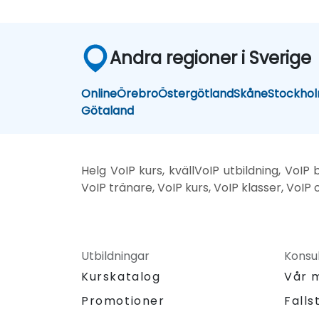
Andra regioner i Sverige
Online
Örebro
Östergötland
Skåne
Stockho
Götaland
Helg VoIP kurs, kvällVoIP utbildning, VoIP 
VoIP tränare, VoIP kurs, VoIP klasser, VoIP o
Utbildningar
Konsul
Kurskatalog
Vår 
Promotioner
Falls