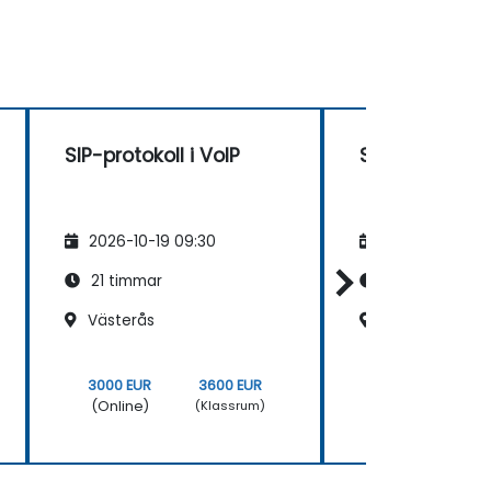
SIP-protokoll i VoIP
SIP-protokoll i
2026-10-19 09:30
2026-11-02 09
21 timmar
21 timmar
Västerås
Örebro, City C
3000 EUR
3600 EUR
3000 EUR
(Online)
(Online)
(Klassrum)