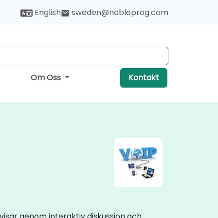
English
sweden@nobleprog.com
Om Oss
Kontakt
r visar genom interaktiv diskussion och