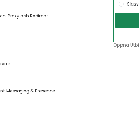
Klas
ion, Proxy och Redirect
Öppna Utbil
rvrar
ant Messaging & Presence –