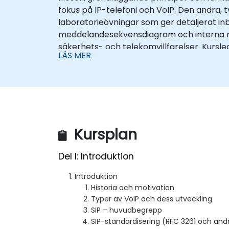
fokus på IP-telefoni och VoIP. Den andra, 
laboratorieövningar som ger detaljerat inb
meddelandesekvensdiagram och interna medd
säkerhets- och telekomvillfarelser. Kursle
LÄS MER
även omfattar virtualisering och molnbas
mjuktelefoner (softphones), samt IP-telefo
affärs erfarenhet inom IP-telefoni och st
tillägg till utbildningen för att möta kli
erfarenhet inom telekomtjänster – specifi
Kursplan
Del I: Introduktion
Introduktion
Historia och motivation
Typer av VoIP och dess utveckling
SIP – huvudbegrepp
SIP-standardisering (RFC 3261 och and