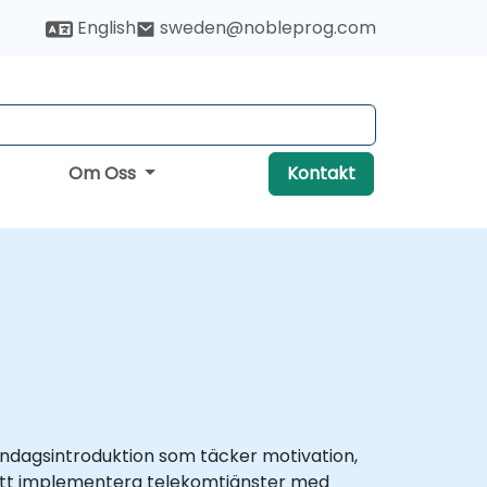
English
sweden@nobleprog.com
Om Oss
Kontakt
endagsintroduktion som täcker motivation,
r att implementera telekomtjänster med