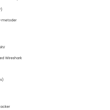
P)
P-metoder
SRV
ed Wireshark
/s)
tacker