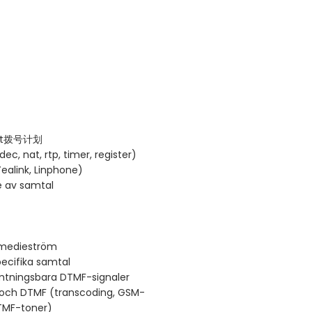
l ut拨号计划
ec, nat, rtp, timer, register)
ealink, Linphone)
e av samtal
P-medieström
ecifika samtal
Hämtningsbara DTMF-signaler
c och DTMF (transcoding, GSM-
TMF-toner)