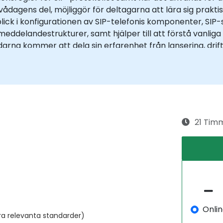
tvådagens del, möjliggör för deltagarna att lära sig prak
lick i konfigurationen av SIP-telefonis komponenter, SIP
elandestrukturer, samt hjälper till att förstå vanliga 
darna kommer att dela sin erfarenhet från lansering, dri
erade lösningar. Den praktiska delen presenteras med bå
niserver (Asterisk och Freeswitch). Deltagare kan utnyttj
älla egna problem och frågor. Dessa kommer att inkluder
enternas aktuella brådskande behov. Kursen riktar sig till
kt VoIP och IP-nätverk.
21 Tim
Onli
ra relevanta standarder)