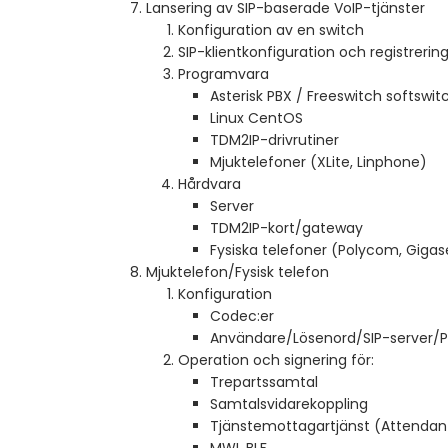
Lansering av SIP-baserade VoIP-tjänster
Konfiguration av en switch
SIP-klientkonfiguration och registrerin
Programvara
Asterisk PBX / Freeswitch softswit
Linux CentOS
TDM2IP-drivrutiner
Mjuktelefoner (XLite, Linphone)
Hårdvara
Server
TDM2IP-kort/gateway
Fysiska telefoner (Polycom, Gigase
Mjuktelefon/Fysisk telefon
Konfiguration
Codec:er
Användare/Lösenord/SIP-server/P
Operation och signering för:
Trepartssamtal
Samtalsvidarekoppling
Tjänstemottagartjänst (Attendant