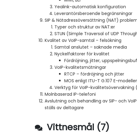
MWI, BLF
Yealink-automatisk konfiguration
Leverantörsberoende begränsningar
SIP & Nätadressöversättning (NAT) proble
Typer och struktur av NAT:er
STUN (Simple Traversal of UDP Throug
Kvalitet av VoIP-samtal – felsökning
Samtal anslutet – saknade media
Nyckelfaktorer för kvalitet
Fördröjning, jitter, uppspelningsbu
VoIP-kvalitetsmätningar
RTCP – fördröjning och jitter
MOS enligt ITU-T G.107 E-modelle
Verktyg för VoIP-kvalitetsövervakning
Molnbaserad IP-telefoni
Avslutning och behandling av SIP- och Vo
ställs av deltagare
Vittnesmål (7)