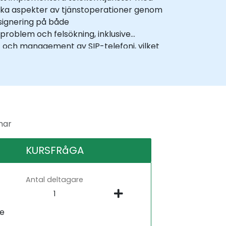
tiska aspekter av tjänstoperationer genom
-signering på både
problem och felsökning, inklusive
ft och management av SIP-telefoni, vilket
de fysiska telefoner (hardphones) och
a att kursledarna har rik teknisk och
as i programmet vid avslutningen som ett
 deltagare med grundläggande kunskap och
mar
KURSFRåGA
Antal deltagare
ne