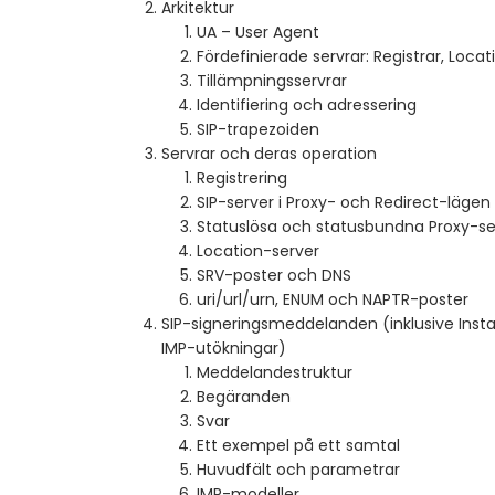
Arkitektur
UA – User Agent
Fördefinierade servrar: Registrar, Locat
Tillämpningsservrar
Identifiering och adressering
SIP-trapezoiden
Servrar och deras operation
Registrering
SIP-server i Proxy- och Redirect-lägen
Statuslösa och statusbundna Proxy-se
Location-server
SRV-poster och DNS
uri/url/urn, ENUM och NAPTR-poster
SIP-signeringsmeddelanden (inklusive Inst
IMP-utökningar)
Meddelandestruktur
Begäranden
Svar
Ett exempel på ett samtal
Huvudfält och parametrar
IMP-modeller