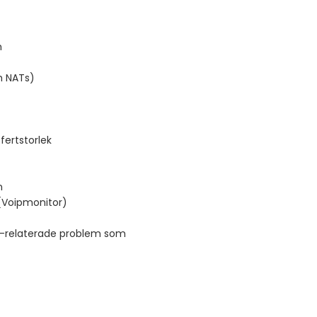
m
h NATs)
ffertstorlek
n
 (Voipmonitor)
IP-relaterade problem som