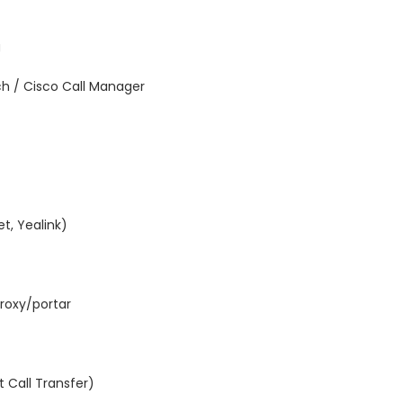
g
ch / Cisco Call Manager
t, Yealink)
roxy/portar
 Call Transfer)