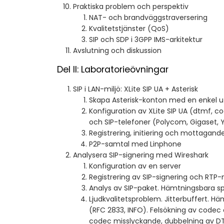
Praktiska problem och perspektiv
NAT- och brandväggstraversering
Kvalitetstjänster (QoS)
SIP och SDP i 3GPP IMS-arkitektur
Avslutning och diskussion
Del II: Laboratorieövningar
SIP i LAN-miljö: XLite SIP UA + Asterisk
Skapa Asterisk-konton med en enke
Konfiguration av XLite SIP UA (dtmf, cod
och SIP-telefoner (Polycom, Gigaset, Y
Registrering, initiering och mottagand
P2P-samtal med Linphone
Analysera SIP-signering med Wireshark
Konfiguration av en server
Registrering av SIP-signering och RT
Analys av SIP-paket. Hämtningsbara sp
Ljudkvalitetsproblem. Jitterbuffert. 
(RFC 2833, INFO). Felsökning av code
codec misslyckande, dubbelning av D