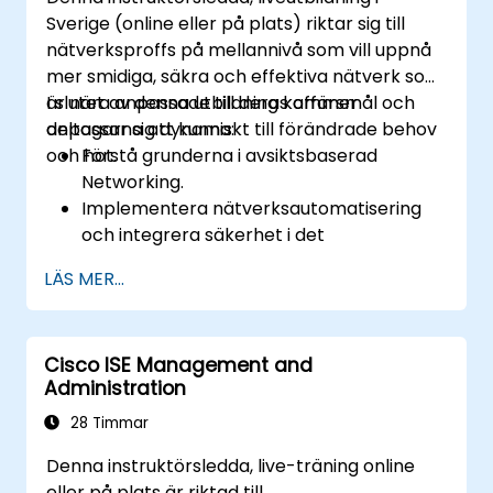
Sverige (online eller på plats) riktar sig till
nätverksproffs på mellannivå som vill uppnå
mer smidiga, säkra och effektiva nätverk som
är nära anpassade till deras affärsmål och
I slutet av denna utbildning kommer
anpassar sig dynamiskt till förändrade behov
deltagarna att kunna:
och hot.
Förstå grunderna i avsiktsbaserad
Networking.
Implementera nätverksautomatisering
och integrera säkerhet i det
avsiktsbaserade nätverket.
LÄS MER...
Använd analyser för nätverksövervakning
och hur säkerhet kan ge insikter om
nätverksprestanda och
Cisco ISE Management and
användarupplevelse.
Administration
Utforma och distribuera ett IBN som
uppfyller affärskrav och operativa mål.
28 Timmar
Denna instruktörsledda, live-träning online
eller på plats är riktad till