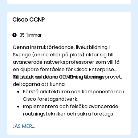
molnintegration och
automatiseringsverktyg.
Cisco CCNP
Distribuera switcharna i olika
nätverksmiljöer.
Utnyttja Cisco DNA Center för
35 Timmar
tillhandahållande, hantering och
Denna instruktörledande, liveutbildning i
automatisering av enheter.
Sverige (online eller på plats) riktar sig till
avancerade nätverksprofessorer som vill få
en djupare förståelse för Cisco Enterprise
Network och klara CCNP-certifieringsprovet.
Till slutet av denna utbildning kommer
deltagarna att kunna:
Förstå arkitekturen och komponenterna i
Cisco företagsnätverk.
Implementera och felsöka avancerade
routningstekniker och säkra företags
LAN- och WAN-nätverk.
LÄS MER...
Konfigurera och hantera Cisco SD-WAN-
lösningar för företagsnätverk.