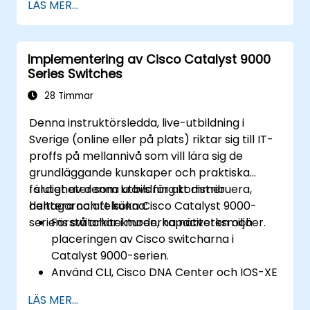
LÄS MER...
Access Control Lists (ACLs), VPNs och
andra säkerhetsprotokoll för att
förebygga obehörig åtkomst och hot.
Implementering av Cisco Catalyst 9000
Förbereda sig för CCNA Routing &
Series Switches
Switching Certification-provet.
28 Timmar
Denna instruktörsledda, live-utbildning i
Sverige (online eller på plats) riktar sig till IT-
proffs på mellannivå som vill lära sig de
grundläggande kunskaper och praktiska
färdigheter som krävs för att distribuera,
I slutet av denna utbildning kommer
hantera och felsöka Cisco Catalyst 9000-
deltagarna att kunna:
seriens switchar i moderna nätverksmiljöer.
Förstå arkitekturen, kapaciteten och
placeringen av Cisco switcharna i
Catalyst 9000-serien.
Använd CLI, Cisco DNA Center och IOS-XE
web användargränssnitt för hantering.
LÄS MER...
Använd säkerhetsfunktioner,