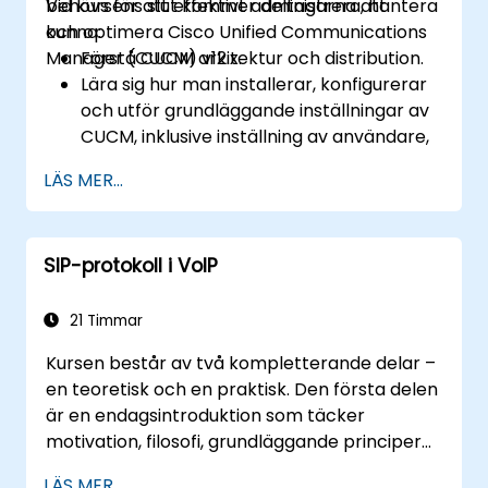
behövs för att effektivt administrera, hantera
Vid kursens slut kommer deltagarna att
och optimera Cisco Unified Communications
kunna:
Manager (CUCM) v12.x.
Förstå CUCM arkitektur och distribution.
Lära sig hur man installerar, konfigurerar
och utför grundläggande inställningar av
CUCM, inklusive inställning av användare,
enheter och grundläggande
LÄS MER...
nätverksinställningar.
Implementera och hantera
samtalsrutter.
SIP-protokoll i VoIP
Utföra systemunderhåll och felsökning.
21 Timmar
Kursen består av två kompletterande delar –
en teoretisk och en praktisk. Den första delen
är en endagsintroduktion som täcker
motivation, filosofi, grundläggande principer
och funktionsregler för SIP-protokollet samt
LÄS MER...