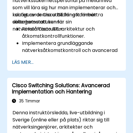
nätverkssäkerhetspersonal på mellannivå
som vill lära sig hur man implementerar och
konfigurerar Cisco ISE för att förbättra
I slutet av denna utbildning kommer
säkerhetsstatusen för sin
deltagarna att kunna:
nätverksinfrastruktur.
Förstå Cisco ISE-arkitektur och
åtkomstkontrollfunktioner.
Implementera grundläggande
nätverksåtkomstkontroll och avancerad
nätverksåtkomstkontroll.
LÄS MER...
Konfigurera och hantera TACACS+ för
enhetsadministration,
kommandoauktorisering och rollbaserad
Cisco Switching Solutions: Avancerad
åtkomstkontroll.
Implementation och Hantering
35 Timmar
Denna instruktörsledda, live-utbildning i
Sverige (online eller på plats) riktar sig till
nätverksingenjörer, arkitekter och