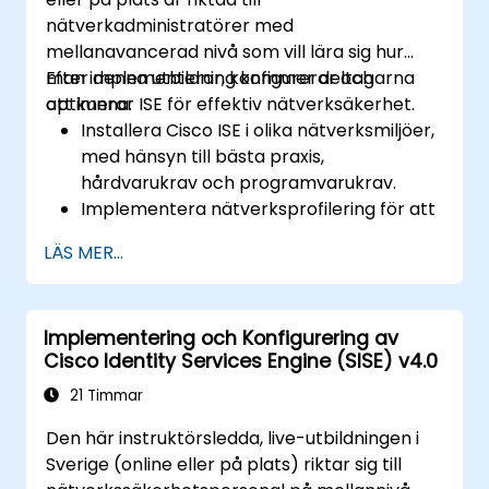
nätverkadministratörer med
mellanavancerad nivå som vill lära sig hur
man implementerar, konfigurerar och
Efter denna utbildning kommer deltagarna
optimerar ISE för effektiv nätverksäkerhet.
att kunna:
Installera Cisco ISE i olika nätverksmiljöer,
med hänsyn till bästa praxis,
hårdvarukrav och programvarukrav.
Implementera nätverksprofilering för att
identifiera och klassificera anslutna
LÄS MER...
enheter.
Hantera auktorisering och
åtkomstkontroll.
Implementering och Konfigurering av
Konfigurera ställningspolicyer, åtgärder
Cisco Identity Services Engine (SISE) v4.0
för återställning och
kompatibilitetsmoduler.
21 Timmar
Den här instruktörsledda, live-utbildningen i
Sverige (online eller på plats) riktar sig till