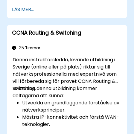
laborationer, kontinuerliga utvärderingar och
LÄS MER...
betydande besparingar på
certifieringskostnader är denna kurs
utformad för att stödja deltagarna i att
CCNA Routing & Switching
uppnå sina nätverkscertifieringsmål.
35 Timmar
Denna instruktörsledda, levande utbildning i
Sverige (online eller på plats) riktar sig till
nätverksprofessionella med expertnivå som
vill förbereda sig för provet CCNA Routing &
Switching.
I slutet av denna utbildning kommer
deltagarna att kunna:
Utveckla en grundläggande förståelse av
nätverksprinciper.
Mästra IP-konnektivitet och förstå WAN-
teknologier.
Säkra nätverksenheter med hjälp av