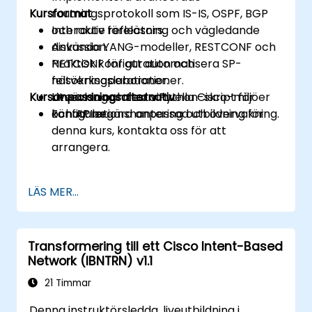
Kursformat
routningsprotokoll som IS-IS, OSPF, BGP
och route reflectors.
Interaktiv föreläsning och vägledande
Använda YANG-modeller, RESTCONF och
diskussion.
NETCONF för att automatisera SP-
Praktisk konfiguration och
nätverksoperationer.
felsökningslaborationer.
Kursanpassningsalternativ
Utveckla och testa Python-skript för
Liveövningar med virtuella Cisco-miljöer
konfigurationshantering och övervakning.
och API:er.
För att begära anpassad utbildning för
denna kurs, kontakta oss för att
arrangera.
LÄS MER...
Transformering till ett Cisco Intent-Based
Network (IBNTRN) v1.1
21 Timmar
Denna instruktörsledda, liveutbildning i