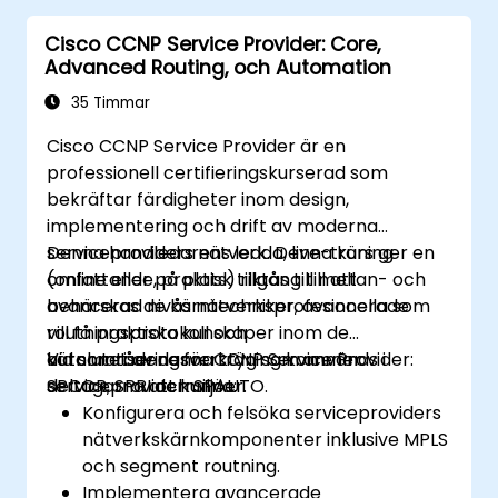
Utforma företagsnätverk med fokus på
Cisco CCNP Service Provider: Core,
skalbarhet, säkerhet och tillgänglighet.
Advanced Routing, och Automation
Ta CCNP-certifieringsprovet med
självförtroende.
35 Timmar
Cisco CCNP Service Provider är en
professionell certifieringskurserad som
bekräftar färdigheter inom design,
implementering och drift av moderna
serviceproviders nätverk. Denna kurs ger en
Denna handledarens ledda, live-träning
omfattande, praktisk tillgång till att
(online eller på plats) riktas till mellan- och
behärskas de kärntechniker, avancerade
avancerad nivås nätverksprofesionella som
routningsprotokoll och
vill få praktiska kunskaper inom de
automatiseringsverktyg som används i
kärnområdena för CCNP Service Provider:
Vid slutet av denna träning kommer
serviceprovidermiljöer.
SPCOR, SPRI och SPAUTO.
deltagarna att kunna:
Konfigurera och felsöka serviceproviders
nätverkskärnkomponenter inklusive MPLS
och segment routning.
Implementera avancerade