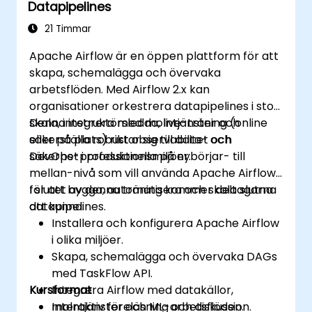
Datapipelines
system.
Implementera metodtips för
21 Timmar
övervakning, loggning och säkerhet i
Apache Airflow är en öppen plattform för att
luftflödesmiljöer.
skapa, schemalägga och övervaka
arbetsflöden. Med Airflow 2.x kan
organisationer orkestrera datapipelines i stor
skala, integrera med molntjänster och
Denna instruktörsledda, live-träning (online
säkerställa robust observabilitet och
eller på plats) riktar sig till data- och
säkerhet i produktionsmiljöer.
DevOps-professionella på nybörjar- till
mellan-nivå som vill använda Apache Airflow
för att bygga, automatisera och skala slutna
I slutet av denna träning kommer deltagarna
datapipelines.
att kunna:
Installera och konfigurera Apache Airflow
i olika miljöer.
Skapa, schemalägga och övervaka DAGs
med TaskFlow API.
Kursformat
Integrera Airflow med datakällor,
molntjänster och ML-arbetsflöden.
Interaktiv föreläsning och diskussion.