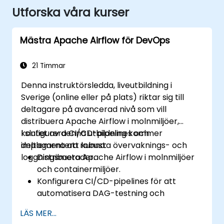
Utforska våra kurser
Mästra Apache Airflow för DevOps
21 Timmar
Denna instruktörsledda, liveutbildning i
Sverige (online eller på plats) riktar sig till
deltagare på avancerad nivå som vill
distribuera Apache Airflow i molnmiljöer,
konfigurera CI/CD-pipelines och
I slutet av denna utbildning kommer
implementera robusta övervaknings- och
deltagarna att kunna:
loggningsmetoder.
Distribuera Apache Airflow i molnmiljöer
och containermiljöer.
Konfigurera CI/CD-pipelines för att
automatisera DAG-testning och
distribution.
LÄS MER...
Integrera övervaknings- och