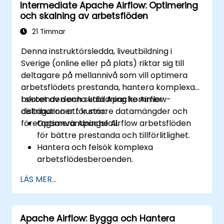
Intermediate Apache Airflow: Optimering
med hjälp av avancerade
och skalning av arbetsflöden
felsökningsverktyg.
Utnyttja bästa praxis för att hantera
21 Timmar
storskaliga luftflödesdistributioner.
Denna instruktörsledda, liveutbildning i
Sverige (online eller på plats) riktar sig till
deltagare på mellannivå som vill optimera
arbetsflödets prestanda, hantera komplexa
beroenden och skala Apache Airflow-
I slutet av denna utbildning kommer
distributioner för större datamängder och
deltagarna att kunna:
företagsanvändningsfall.
Optimera Apache Airflow arbetsflöden
för bättre prestanda och tillförlitlighet.
Hantera och felsök komplexa
arbetsflödesberoenden.
Utnyttja avancerade luftflödesfunktioner,
LÄS MER...
inklusive anpassade operatörer och
sensorer.
Skala Apache Airflow för hantering av
Apache Airflow: Bygga och Hantera
större datamängder och distribuerade