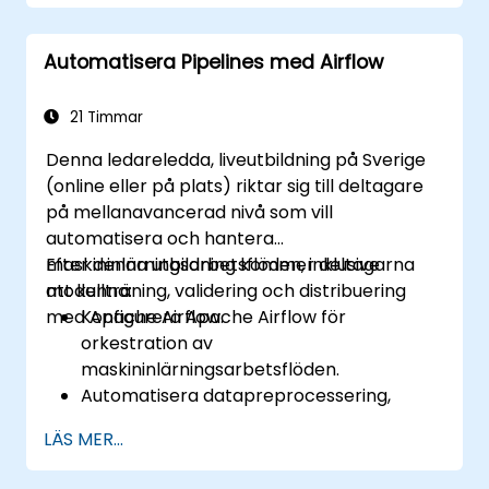
loggningsverktyg för att förbättra
systemets tillförlitlighet.
Automatisera Pipelines med Airflow
Optimera luftflödeskonfigurationer för
prestanda och skalbarhet.
Implementera rekommenderade
21 Timmar
säkerhetsmetoder för att hantera
Denna ledareledda, liveutbildning på Sverige
arbetsflöden och miljöer.
(online eller på plats) riktar sig till deltagare
på mellanavancerad nivå som vill
automatisera och hantera
maskininlärningsarbetsflöden, inklusive
Efter denna utbildning kommer deltagarna
modellträning, validering och distribuering
att kunna:
med Apache Airflow.
Konfigurera Apache Airflow för
orkestration av
maskininlärningsarbetsflöden.
Automatisera datapreprocessering,
modellträning och valideringsuppgifter.
LÄS MER...
Integrera Airflow med
maskininlärningsramverk och verktyg.