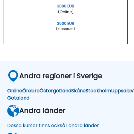
3000 EUR
(Online)
3600 EUR
(Klassrum)
Andra regioner i Sverige
Online
Örebro
Östergötland
Skåne
Stockholm
Uppsala
V
Götaland
Andra länder
Dessa kurser finns också i andra länder