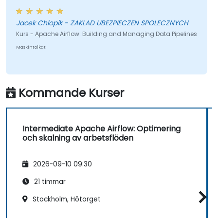
formatet på utbildningen, som inkluderade många
praktiska övningar. Övergripande sett var det en
Jacek Chlopik - ZAKLAD UBEZPIECZEN SPOLECZNYCH
mycket engagerande och välorganiserad session.
Kurs - Apache Airflow: Building and Managing Data Pipelines
Maskintolkat
Kommande Kurser
Intermediate Apache Airflow: Optimering
och skalning av arbetsflöden
2026-09-10 09:30
21 timmar
Stockholm, Hötorget