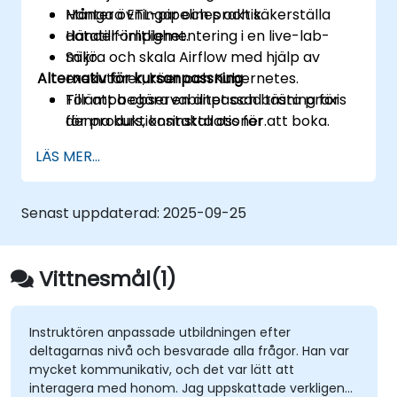
Hantera ETL-pipelines och säkerställa
Många övningar och praktik.
datatillförlitlighet.
Händer-implementering i en live-lab-
Säkra och skala Airflow med hjälp av
miljö.
Alternativ för kursanpassning
exekutörer, köer och Kubernetes.
Tillämpa observabilitet och bästa praxis
För att begära en anpassad träning för
för produktionsinstallationer.
denna kurs, kontakta oss för att boka.
LÄS MER...
Senast uppdaterad:
2025-09-25
Vittnesmål(1)
Instruktören anpassade utbildningen efter
deltagarnas nivå och besvarade alla frågor. Han var
mycket kommunikativ, och det var lätt att
interagera med honom. Jag uppskattade verkligen