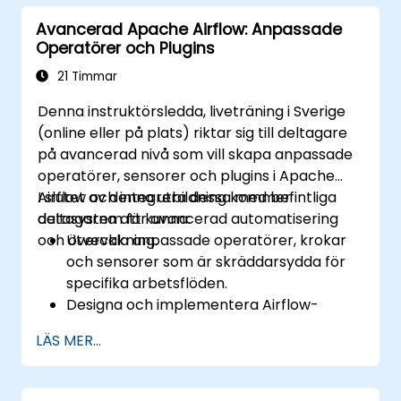
Distribuera maskininlärningsmodeller
Avancerad Apache Airflow: Anpassade
med hjälp av automatiserade pipeline.
Operatörer och Plugins
Övervaka och optimera
maskininlärningsarbetsflöden i
21 Timmar
produktion.
Denna instruktörsledda, liveträning i Sverige
(online eller på plats) riktar sig till deltagare
på avancerad nivå som vill skapa anpassade
operatörer, sensorer och plugins i Apache
Airflow och integrera dessa med befintliga
I slutet av denna utbildning kommer
datasystem för avancerad automatisering
deltagarna att kunna:
och övervakning.
Utveckla anpassade operatörer, krokar
och sensorer som är skräddarsydda för
specifika arbetsflöden.
Designa och implementera Airflow-
plugins för att utöka funktionaliteten.
LÄS MER...
Integrera luftflödesarbetsflöden med
externa system och tjänster.
Optimera och övervaka arbetsflöden