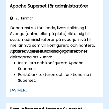
Apache Superset för administratörer
28 Timmar
Denna instruktörsledda, live-utbildning i
Sverige (online eller på plats) riktar sig till
systemadministratörer på nybörjarnivå till
mellannivå som vill konfigurera och hantera
Apache Superset för sina organisationer.
I slutet av denna utbildning kommer
deltagarna att kunna:
Installera och konfigurera Apache
Superset.
Förstå arkitekturen och funktionerna i
Superset.
Hantera användaråtkomst och
LÄS MER...
säkerhetsinställningar.
Övervaka och optimera prestanda för
Superset-instanser.