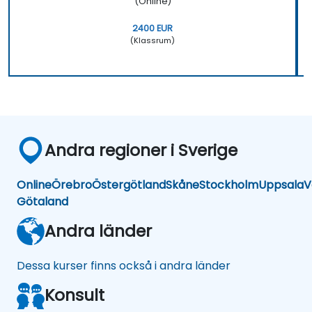
(Online)
2400 EUR
(Klassrum)
Andra regioner i Sverige
Online
Örebro
Östergötland
Skåne
Stockholm
Uppsala
V
Götaland
Andra länder
Dessa kurser finns också i andra länder
Konsult