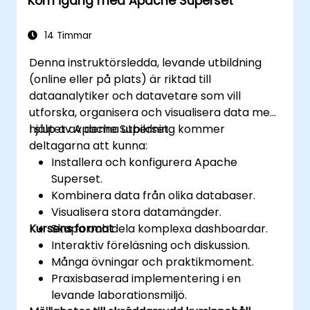
Kom igång med Apache Superset
Felsök vanliga problem och utför
regelbundet underhåll.
14 Timmar
Denna instruktörsledda, levande utbildning
(online eller på plats) är riktad till
dataanalytiker och datavetare som vill
utforska, organisera och visualisera data med
hjälp av Apache Superset.
I slutet av denna utbildning kommer
deltagarna att kunna:
Installera och konfigurera Apache
Superset.
Kombinera data från olika databaser.
Visualisera stora datamängder.
Kursens format
Skapa och dela komplexa dashboardar.
Interaktiv föreläsning och diskussion.
Många övningar och praktikmoment.
Praxisbaserad implementering i en
levande laborationsmiljö.