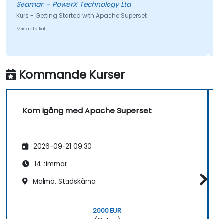
Seaman - PowerX Technology Ltd
engagerade hela tiden och strävade efter att alla
Kurs - Getting Started with Apache Superset
våra frågor skulle besvaras på ett öppet och ärligt
sätt.
Maskintolkat
Kommande Kurser
Kom igång med Apache Superset
2026-09-21 09:30
14 timmar
Malmö, Stadskärna
2000 EUR