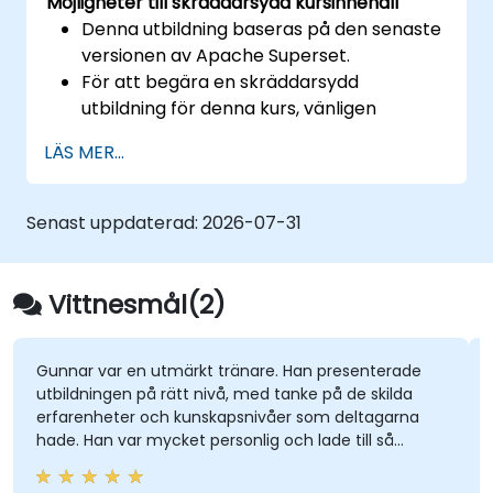
Möjligheter till skräddarsydd kursinnehåll
Denna utbildning baseras på den senaste
versionen av Apache Superset.
För att begära en skräddarsydd
utbildning för denna kurs, vänligen
kontakta oss för att ordna detta.
LÄS MER...
För mer information om Apache
Superset, besök:
https://superset.incubator.apache.org
Senast uppdaterad:
2026-07-31
Vittnesmål(2)
Gunnar var en utmärkt tränare. Han presenterade
utbildningen på rätt nivå, med tanke på de skilda
erfarenheter och kunskapsnivåer som deltagarna
hade. Han var mycket personlig och lade till så
mycket entusiasm och humor han kunde under de
två dagarna. Gunnar säkerställde att vi var