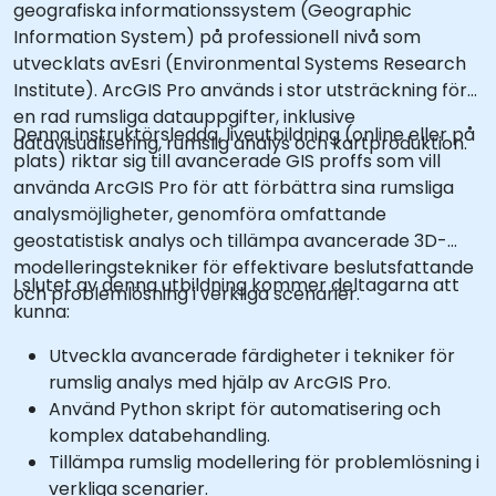
geografiska informationssystem (Geographic
Information System) på professionell nivå som
utvecklats avEsri (Environmental Systems Research
Institute). ArcGIS Pro används i stor utsträckning för
en rad rumsliga datauppgifter, inklusive
Denna instruktörsledda, liveutbildning (online eller på
datavisualisering, rumslig analys och kartproduktion.
plats) riktar sig till avancerade GIS proffs som vill
använda ArcGIS Pro för att förbättra sina rumsliga
analysmöjligheter, genomföra omfattande
geostatistisk analys och tillämpa avancerade 3D-
modelleringstekniker för effektivare beslutsfattande
I slutet av denna utbildning kommer deltagarna att
och problemlösning i verkliga scenarier.
kunna:
Utveckla avancerade färdigheter i tekniker för
rumslig analys med hjälp av ArcGIS Pro.
Använd Python skript för automatisering och
komplex databehandling.
Tillämpa rumslig modellering för problemlösning i
verkliga scenarier.