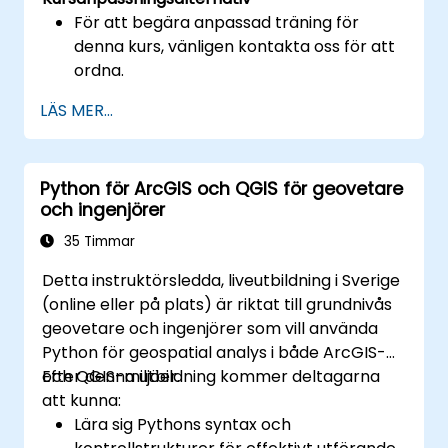
För att begära anpassad träning för
denna kurs, vänligen kontakta oss för att
ordna.
LÄS MER...
Python för ArcGIS och QGIS för geovetare
och ingenjörer
35 Timmar
Detta instruktörsledda, liveutbildning i Sverige
(online eller på plats) är riktat till grundnivås
geovetare och ingenjörer som vill använda
Python för geospatial analys i både ArcGIS-
och QGIS-miljöer.
Efter denna utbildning kommer deltagarna
att kunna:
Lära sig Pythons syntax och