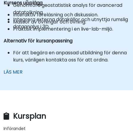
Kursens upplägg
Genomföra geostatistisk analys för avancerad
datatolkning.
Interaktiv föreläsning och diskussion.
Integrera externa datakällor och utnyttja rumslig
Massor av övningar och övning.
dataanalys i 3D.
Praktisk implementering i en live-lab-miljö.
Alternativ för kursanpassning
För att begära en anpassad utbildning för denna
kurs, vänligen kontakta oss för att ordna.
LÄS MER
Kursplan
Införandet