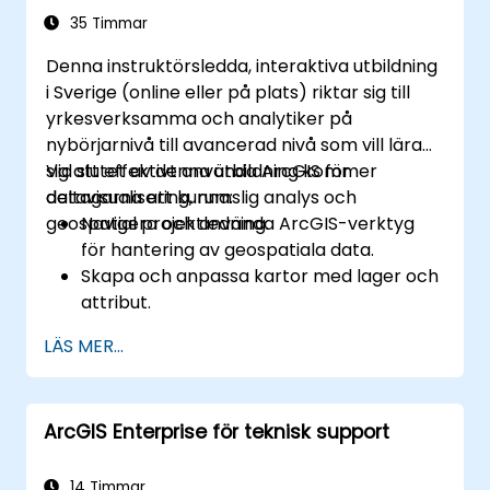
35 Timmar
Denna instruktörsledda, interaktiva utbildning
i Sverige (online eller på plats) riktar sig till
yrkesverksamma och analytiker på
nybörjarnivå till avancerad nivå som vill lära
sig att effektivt använda ArcGIS för
Vid slutet av denna utbildning kommer
datavisualisering, rumslig analys och
deltagarna att kunna:
geospatial projektledning.
Navigera och använda ArcGIS-verktyg
för hantering av geospatiala data.
Skapa och anpassa kartor med lager och
attribut.
Utföra avancerade rumsliga analys- och
LÄS MER...
geoprocesseringsuppgifter.
Automatisera arbetsflöden med
ModelBuilder och Python.
ArcGIS Enterprise för teknisk support
14 Timmar