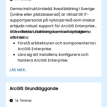
Denna instruktörsledd, liveutbildning i Sverige
(online eller platsbaserad) är riktad till IT-
supportpersonal på nybörjarnivå som önskar
erbjuda robust support för ArcGIS Enterprise
och effektivt hantera eventuella problem
Efter denna utbildning kommer deltagarna
eller fel.
att kunna:
Förstå arkitekturen och komponenterna i
ArcGIS Enterprise.
Lära sig att installera, konfigurera och
hantera ArcGIS Enterprise.
Få färdigheter i felsökning och lösande av
LÄS MER...
vanliga problem.
Utveckla förmåga att övervaka och
underhålla ArcGIS Enterprise-miljöer.
ArcGIS Grundläggande
Mästerteknikerna för säkerhetskopia,
återhämtning och prestandaoptimering.
14 Timmar