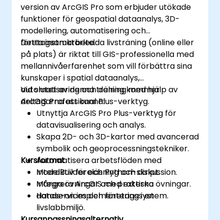
version av ArcGIS Pro som erbjuder utökade
funktioner för geospatial dataanalys, 3D-
modellering, automatisering och
företagsamarbete.
Detta instruktörledda livsträning (online eller
på plats) är riktat till GIS-professionella med
mellannivåerfarenhet som vill förbättra sina
kunskaper i spatial dataanalys,
automatisering och delning med hjälp av
Vid slutet av denna träning kommer
ArcGIS Professional Plus-verktyg.
deltagarna att kunna:
Utnyttja ArcGIS Pro Plus-verktyg för
datavisualisering och analys.
Skapa 2D- och 3D-kartor med avancerad
symbolik och geoprocessningstekniker.
Kursformat
Automatisera arbetsflöden med
ModelBuilder och Python-skript.
Interaktiv föreläsning och diskussion.
Integrera ArcGIS med externa
Många övningar och praktiska övningar.
dataservices och företagssystem.
Hands-on implementering i en
livslabbmiljö.
Kursanpassningsalternativ