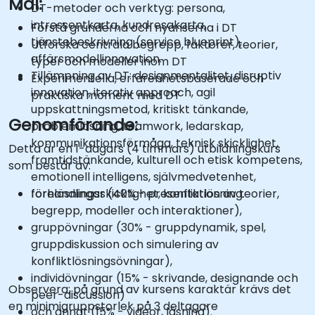
Mål:
DT-metoder och verktyg: persona,
intressentkarta, kundresakarta,
Förstå grunderna och nyanserna i DT
tjänstebeskrivning (service blueprint),
Utforska centrala begrepp, faktorer, teorier,
affärsmodellinnovation.
typer och modeller inom DT
Tillämpning av DT: designmentalitet, disruptiv
Experimentella, erfarenhetsbaserade och
innovation, iterativ approach, agil
praktiska moment med DT
uppskattningsmetod, kritiskt tänkande,
Genomförande:
problemlösning, teamwork, ledarskap,
kommunikationsförmåga, teknisk skicklighet,
Detta är en 1-dagars (4 timmars) utbildningskurs
framtidstänkande, kulturell och etisk kompetens,
som består av:
emotionell intelligens, självmedvetenhet,
förhandlingsskicklighet, konfliktlösning.
föreläsningar (40% - presentation av teorier,
begrepp, modeller och interaktioner),
gruppövningar (30% - gruppdynamik, spel,
gruppdiskussion och simulering av
konfliktlösningsövningar),
individövningar (15% - skrivande, designande och
Observera: på grund av kursens karaktär krävs det
peer-discussion)
en minimigruppstorlek på 3 deltagare
och annat (15% - videor, läsning).