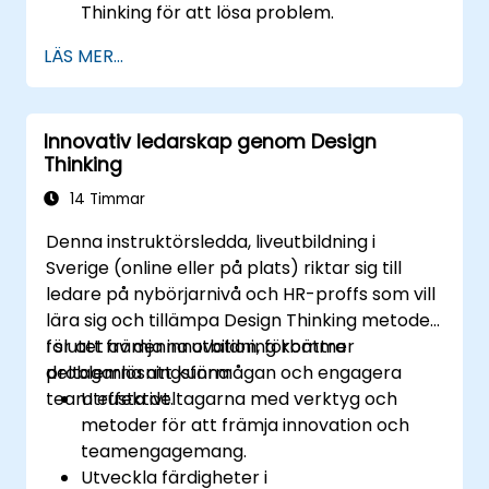
Thinking för att lösa problem.
Väcka idéer och verktyg för att främja
LÄS MER...
kreativitet.
Genomföra Design Thinking-strategier
för att förbättra processer och öka
Innovativ ledarskap genom Design
effektiviteten.
Thinking
14 Timmar
Denna instruktörsledda, liveutbildning i
Sverige (online eller på plats) riktar sig till
ledare på nybörjarnivå och HR-proffs som vill
lära sig och tillämpa Design Thinking metoder
för att främja innovation, förbättra
I slutet av denna utbildning kommer
problemlösningsförmågan och engagera
deltagarna att kunna:
team effektivt.
Utrusta deltagarna med verktyg och
metoder för att främja innovation och
teamengagemang.
Utveckla färdigheter i