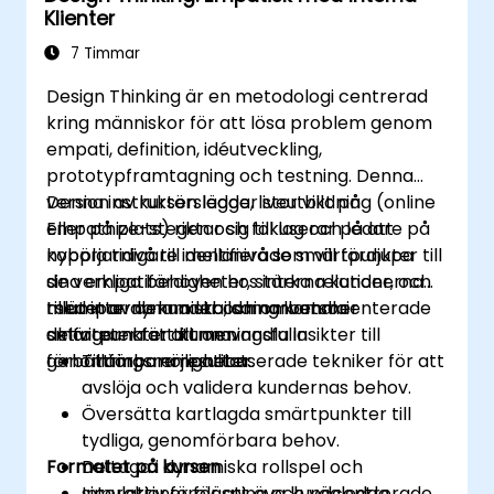
Klienter
Tillämpa iterativa metoder för att förfina
lösningar genom feedback och
7 Timmar
experimentering.
Design Thinking är en metodologi centrerad
kring människor för att lösa problem genom
empati, definition, idéutveckling,
prototypframtagning och testning. Denna
version av kursen lägger stor vikt på
Denna instruktörsledda, liveutbildning (online
Empathize-stegen och fokuserar på att
eller på plats) riktar sig till lag och ledare på
koppla tidigare identifierade smärtpunkter till
nybörjarnivå till mellanivå som vill fördjupa
de verkliga behoven hos interna kunder, och
sina empatifärdigheter, stärka relationerna
tillämpar dynamiska, samarbetsorienterade
med interna kunder och omvandla
I slutet av denna utbildning kommer
aktiviteter för att omvandla insikter till
smärtpunkter till meningsfulla
deltagarna att kunna:
genomförbara resultat.
förbättringsmöjligheter.
Tillämpa empatibaserade tekniker för att
avslöja och validera kundernas behov.
Översätta kartlagda smärtpunkter till
tydliga, genomförbara behov.
Formatet på kursen
Deltaga i dynamiska rollspel och
simulationer för att öva kundcentrerade
Interaktiv föreläsning och vägledda