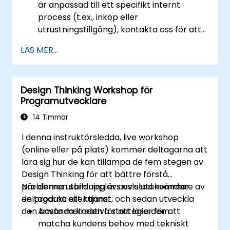
är anpassad till ett specifikt internt
process (t.ex., inköp eller
utrustningstillgång), kontakta oss för att
ordna.
LÄS MER...
Design Thinking Workshop för
Programutvecklare
14 Timmar
I denna instruktörsledda, live workshop
(online eller på plats) kommer deltagarna att
lära sig hur de kan tillämpa de fem stegen av
Design Thinking för att bättre förstå
problemen som upplevs av slutanvändare av
När denna utbildning är avslutad kommer
en produkt eller tjänst, och sedan utveckla
deltagarna att kunna:
den bästa metoden för att lösa dem.
Använda kreativa strategier för att
matcha kundens behov med tekniskt