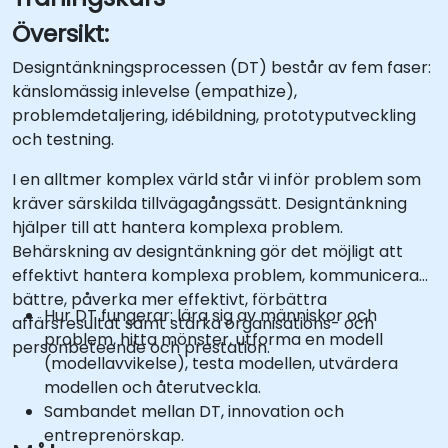
Översikt:
Designtänkningsprocessen (DT) består av fem faser:
känslomässig inlevelse (empathize),
problemdetaljering, idébildning, prototyputveckling
och testning.
I en alltmer komplex värld står vi inför problem som
kräver särskilda tillvägagångssätt. Designtänkning
hjälper till att hantera komplexa problem.
Behärskning av designtänkning gör det möjligt att
effektivt hantera komplexa problem, kommunicera
bättre, påverka mer effektivt, förbättra
Hur DT fungerar: lära sig av människor och
affärsresultat samt stärka organisations- och
problem, hitta mönster, utforma en modell
personbeteende och prestation.
(modellavvikelse), testa modellen, utvärdera
modellen och återutveckla.
Sambandet mellan DT, innovation och
entreprenörskap.