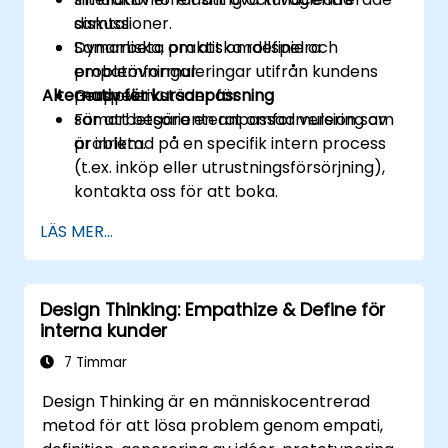
samtal.
diskussioner.
Samarbeta om att omdefiniera
Dynamiska, praktiska rollspel och
problemformuleringar utifrån kundens
empatövningar.
Alternativ för kursanpassning
perspektiv.
Gruppverkstäder för
samarbetsorienterat omformulering av
För att begära en anpassad version som
problem.
är inriktad på en specifik intern process
(t.ex. inköp eller utrustningsförsörjning),
kontakta oss för att boka.
LÄS MER...
Design Thinking: Empathize & Define för
interna kunder
7 Timmar
Design Thinking är en människocentrerad
metod för att lösa problem genom empati,