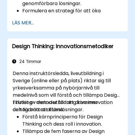
genomförbara lösningar.
Formulera en strategi för att öka
kundvärdet och förbättra produkt- och
LÄS MER...
tjänstutbud.
Design Thinking: Innovationsmetodiker
24 Timmar
Denna instruktörsledda, liveutbildning i
Sverige (online eller på plats) riktar sig till
yrkesverksamma på nybörjarnivå till
medelnivå som vill förstå och tillämpa Design
Thinking -metoder för att driva innovation
I slutet av denna utbildning kommer
och förbättra affärslösningar.
deltagarna att kunna:
Förstå kärnprinciperna för Design
Thinking och dess roll i innovation.
Tillämpa de fem faserna av Design