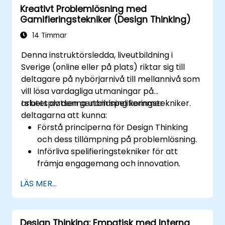
Kreativt Problemlösning med
Gamifieringstekniker (Design Thinking)
14 Timmar
Denna instruktörsledda, liveutbildning i
Sverige (online eller på plats) riktar sig till
deltagare på nybörjarnivå till mellannivå som
vill lösa vardagliga utmaningar på
arbetsplatsen genom spelifieringstekniker.
I slutet av denna utbildning kommer
deltagarna att kunna:
Förstå principerna för Design Thinking
och dess tillämpning på problemlösning.
Införliva spelifieringstekniker för att
främja engagemang och innovation.
Utveckla kreativa och praktiska lösningar
LÄS MER...
på vanliga arbetsplatsproblem.
Samarbeta effektivt mellan team för att
implementera
Design Thinking: Empatisk med Interna
problemlösningsstrategier.