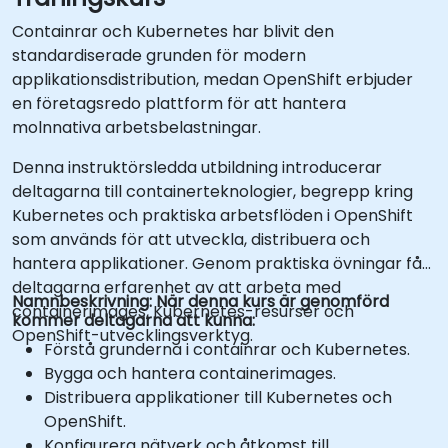
Containrar och Kubernetes har blivit den
standardiserade grunden för modern
applikationsdistribution, medan OpenShift erbjuder
en företagsredo plattform för att hantera
molnnativa arbetsbelastningar.
Denna instruktörsledda utbildning introducerar
deltagarna till containerteknologier, begrepp kring
Kubernetes och praktiska arbetsflöden i OpenShift
som används för att utveckla, distribuera och
hantera applikationer. Genom praktiska övningar får
deltagarna erfarenhet av att arbeta med
Namnbeskrivning: När denna kurs är genomförd
containerimages, Kubernetes-resurser och
kommer deltagarna att kunna:
OpenShift-utvecklingsverktyg.
Förstå grunderna i containrar och Kubernetes.
Bygga och hantera containerimages.
Distribuera applikationer till Kubernetes och
OpenShift.
Konfigurera nätverk och åtkomst till