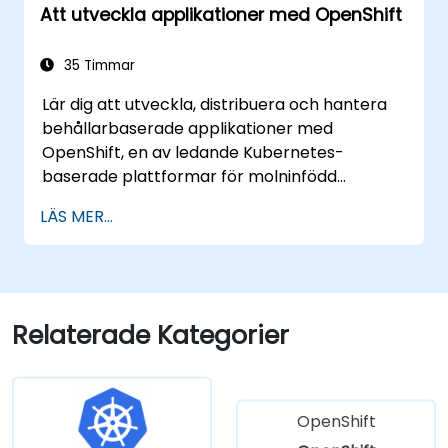
Att utveckla applikationer med OpenShift
35 Timmar
Lär dig att utveckla, distribuera och hantera
behållarbaserade applikationer med
OpenShift, en av ledande Kubernetes-
baserade plattformar för molninfödd
utveckling. Denna praktiska utbildning täcker
LÄS MER...
applikationsdistributering, behållare, nätverk,
CI/CD och DevOps-arbetsflöden, vilket ger
deltagarna de färdigheter som krävs för att
bygga och underhålla moderna applikationer
i produktionsmiljöer.
Relaterade Kategorier
OpenShift