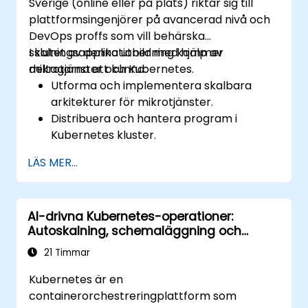
Sverige (online eller på plats) riktar sig till
plattformsingenjörer på avancerad nivå och
DevOps proffs som vill behärska
skalningsapplikationer med hjälp av
I slutet av denna utbildning kommer
mikrotjänster och Kubernetes.
deltagarna att kunna:
Utforma och implementera skalbara
arkitekturer för mikrotjänster.
Distribuera och hantera program i
Kubernetes kluster.
Använd Helm diagram för effektiv
LÄS MER...
distribution av tjänster.
Övervaka och upprätthålla
hälsotillståndet för mikrotjänster i
AI-drivna Kubernetes-operationer:
produktion.
Autoskalning, schemaläggning och
Tillämpa metodtips för säkerhet och
resursoptimering
efterlevnad i en Kubernetes miljö.
21 Timmar
Kubernetes är en
containerorchestreringplattform som