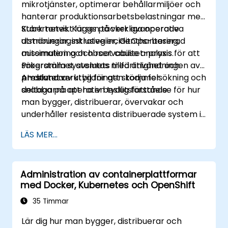
mikrotjänster, optimerar behållarmiljöer och
hanterar produktionsarbetsbelastningar med
Kubernetes. Kursen täcker avancerade
Stark tonvikt läggs på verkliga operativa
distribueringsstrategier, GitOps-baserad
utmaningar, inklusive incidenthantering,
automation och observabilitet-praxis för att
missimulering och root cause analysis.
säkerställa systemets tillförlitlighet och
Programmet avslutas med användningen av
prestanda.
AI-drivna verktyg för att stödja felsökning och
Am slutet av utbildningen kommer
snabba på operativ beslutsfattande.
deltagarna att ha en tydlig förståelse för hur
man bygger, distribuerar, övervakar och
underhåller resistenta distribuerade system i
en Kubernetes-baserad miljö.
LÄS MER...
Administration av containerplattformar
med Docker, Kubernetes och OpenShift
35 Timmar
Lär dig hur man bygger, distribuerar och