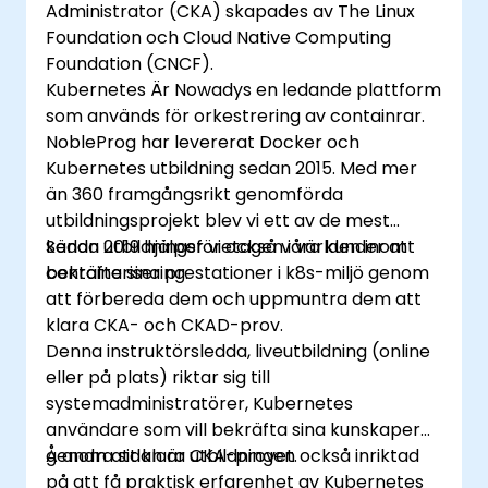
Administrator (CKA) skapades av The Linux
Foundation och Cloud Native Computing
Foundation (CNCF).
Kubernetes Är Nowadys en ledande plattform
som används för orkestrering av containrar.
NobleProg har levererat Docker och
Kubernetes utbildning sedan 2015. Med mer
än 360 framgångsrikt genomförda
utbildningsprojekt blev vi ett av de mest
kända utbildningsföretagen i världen inom
Sedan 2019 hjälper vi också våra kunder att
containerisering.
bekräfta sina prestationer i k8s-miljö genom
att förbereda dem och uppmuntra dem att
klara CKA- och CKAD-prov.
Denna instruktörsledda, liveutbildning (online
eller på plats) riktar sig till
systemadministratörer, Kubernetes
användare som vill bekräfta sina kunskaper
genom att klara CKA-provet.
Å andra sidan är utbildningen också inriktad
på att få praktisk erfarenhet av Kubernetes