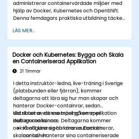
administrerar containervärdade miljöer med
hjälp av Docker, Kubernetes och OpenShift.
Denna femdagars praktiska utbildning täcker
containerbilder, Kubernetes-arbetslasters,
LÄS MER...
klusternätverk, lagring, säkerhet, övervakning
och praktisk OpenShift-administration.
Deltagarna får de färdigheter som krävs för
Docker och Kubernetes: Bygga och Skala
att driva moderna containerplattformar och
en Containeriserad Applikation
felsöka applikationer i både utvecklings- och
produktionsmiljöer.
21 Timmar
I detta instruktör-ledna, live-träning i Sverige
(platsbunden eller fjärran), kommer
deltagarna att lära sig hur man skapar och
hanterar Docker-containrar, sedan
distribuerar ett exempel på en applikation
Vid slutet av denna träning kommer
inuti en containare. Deltagarna kommer
deltagarna kunna:
också att lära sig hur man automatiserar,
Konfigurera och köra en Docker-
skalnar och hanterar sina containeriserade
container.