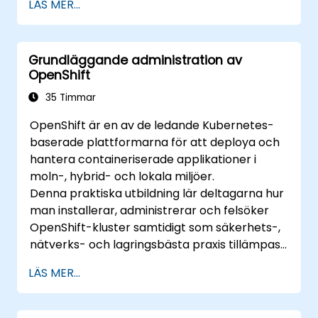
LÄS MER...
kontinuerlig integrering och distribution.
Optimera deras utvecklingsprocess med
hjälp av Minikubes avancerade funktioner.
Grundläggande administration av
Tillämpa metodtips för lokal Kubernetes
OpenShift
utveckling.
35 Timmar
OpenShift är en av de ledande Kubernetes-
baserade plattformarna för att deploya och
hantera containeriserade applikationer i
moln-, hybrid- och lokala miljöer.
Denna praktiska utbildning lär deltagarna hur
man installerar, administrerar och felsöker
OpenShift-kluster samtidigt som säkerhets-,
nätverks- och lagringsbästa praxis tillämpas.
Genom praktiska övningar får deltagarna de
LÄS MER...
färdigheter som krävs för att med förtroende
hantera produktionsklara OpenShift-miljöer.