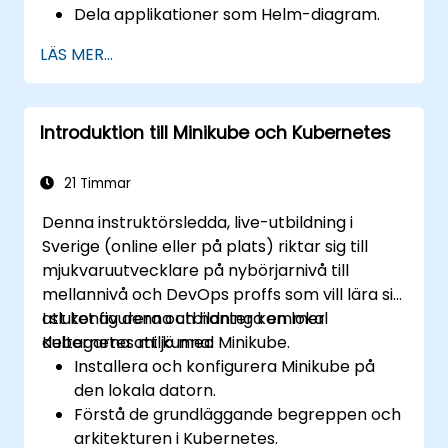
Dela applikationer som Helm-diagram.
Köra tredjepartsapplikationer sparade
LÄS MER...
som Helm-diagram.
Hantera utgåvor av Helm-paket.
Introduktion till Minikube och Kubernetes
21 Timmar
Denna instruktörsledda, live-utbildning i
Sverige (online eller på plats) riktar sig till
mjukvaruutvecklare på nybörjarnivå till
mellannivå och DevOps proffs som vill lära sig
att konfigurera och hantera en lokal
I slutet av denna utbildning kommer
Kubernetes miljö med Minikube.
deltagarna att kunna:
Installera och konfigurera Minikube på
den lokala datorn.
Förstå de grundläggande begreppen och
arkitekturen i Kubernetes.