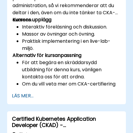
administration, så vi rekommenderar att du
deltar i den, även om du inte tänker ta CKA-
examen.
Kursens upplägg
Interaktiv föreläsning och diskussion.
Massor av övningar och övning.
Praktisk implementering i en live-lab-
miljö.
Alternativ för kursanpassning
För att begära en skräddarsydd
utbildning för denna kurs, vänligen
kontakta oss för att ordna.
Om du vill veta mer om CKA-certifiering
kan du besöka:
LÄS MER...
https://training.linuxfoundation.org/certificatio
kubernetes-administrator-cka
Certified Kubernetes Application
Developer (CKAD) -
examensförberedelse