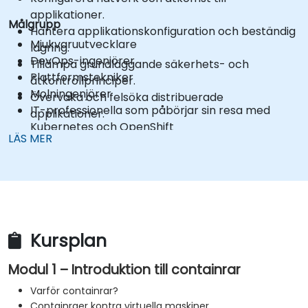
applikationer.
Målgrupp
Hantera applikationskonfiguration och beständig
Mjukvaruutvecklare
lagring.
DevOps-ingenjörer
Tillämpa grundläggande säkerhets- och
Plattformstekniker
åtkontrollprinciper.
Molningenjörer
Övervaka och felsöka distribuerade
IT-professionella som påbörjar sin resa med
applikationer.
Kubernetes och OpenShift
LÄS MER
Kursplan
Modul 1 – Introduktion till containrar
Varför containrar?
Containraer kontra virtuella maskiner