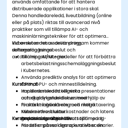
används omfattande för att hantera
distribuerade applikationer i stora skal.
Denna handledareledd, liveutbildning (online
eller på plats) riktas till avancerad nivå
praktiker som vill tillämpa AI- och
maskininlärningstekniker för att optimera
Kubernetes-resursanvändning,
Vid avslutandet av detta program kommer
schemaläggningsbeslut och
deltagarna kunna:
autoskalningsstrategier.
Tillämpa AI/ML-modeller för att förbättra
arbetsbelastningsschemaläggningsbeslut
i Kubernetes.
Använda prediktiv analys för att optimera
Kursformat
CPU-, GPU- och minnestilldelning.
Implementera intelligenta
Handledareledda tekniska presentationer
autoskalningsfunktioner med hjälp av
och djupdykande diskussioner.
förstärkningsinlärning och metriktaxering.
Praktiskt labbarbete med riktiga
Minska infrastrukturkostnader och latens
Kubernetes-kluster.
Kursanpassningsalternativ
genom automatisk resursoptimering.
Praktiska övningar för att tillämpa AI-
modeller på verkliga operativa scenarier.
För att anpassa denna kurs efter din