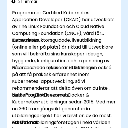
21 Timmar
Programmet Certified Kubernetes
Application Developer (CKAD) har utvecklats
av The Linux Foundation och Cloud Native
Computing Foundation (CNCF), värd för
Kubernetes.
Denna instruktörsguidade, liveutbildning
(online eller på plats) är riktad till Utvecklare
som vill bekräfta sina kunskaper i design,
byggande, konfiguration och exponering av
molnbaserade appar för Kubernetes.
På andra sidan fokuserar utbildningen också
på att få praktisk erfarenhet inom
Kubernetes-apputveckling, så vi
rekommenderar att delta även om du inte
tänker ta CKAD-examen.
NobleProg
har levererat Docker &
Kubernetes-utbildningar sedan 2015. Med mer
än 360 framgångsrikt genomförda
utbildningsprojekt har vi blivit en av de mest
erkända utbildningsföretagen i hela världen
Kursformat