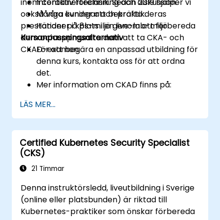
inom containertechnik. Sedan 2019 hjälper vi
Interaktiv föreläsning och diskussion.
också våra kunder att bekräfta deras
Många övningar och praktik.
prestationer i k8s-miljö genom att förbereda
Händer på plats i en live-lab-miljö.
dem och uppmuntra dem att ta CKA- och
Kursanpassningsalternativ
CKAD-examen.
För att begära en anpassad utbildning för
denna kurs, kontakta oss för att ordna
det.
Mer information om CKAD finns på:
https://training.linuxfoundation.org/certificatio
LÄS MER...
kubernetes-application-developer-
ckad/
Certified Kubernetes Security Specialist
(CKS)
21 Timmar
Denna instruktörsledd, liveutbildning i Sverige
(online eller platsbunden) är riktad till
Kubernetes-praktiker som önskar förbereda