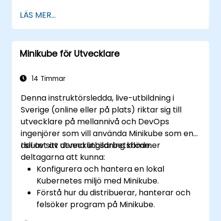
Distribuera och hantera containrar med
LÄS MER...
hjälp av kubectl och Minikube-
instrumentpanelen.
Konfigurera beständiga lagrings- och
Minikube för Utvecklare
nätverkslösningar för Kubernetes.
Använd Minikube för att utveckla, testa
och felsöka applikationer.
14 Timmar
Denna instruktörsledda, live-utbildning i
Sverige (online eller på plats) riktar sig till
utvecklare på mellannivå och DevOps
ingenjörer som vill använda Minikube som en
del av sitt utvecklingsarbetsflöde.
I slutet av denna utbildning kommer
deltagarna att kunna:
Konfigurera och hantera en lokal
Kubernetes miljö med Minikube.
Förstå hur du distribuerar, hanterar och
felsöker program på Minikube.
Integrera Minikube i deras pipelines för