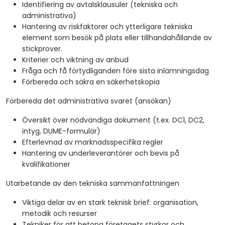
Identifiering av avtalsklausuler (tekniska och
administrativa)
Hantering av riskfaktorer och ytterligare tekniska
element som besök på plats eller tillhandahållande av
stickprover.
Kriterier och viktning av anbud
Fråga och få förtydliganden före sista inlämningsdag
Förbereda och säkra en säkerhetskopia
Förbereda det administrativa svaret (ansökan)
Översikt över nödvändiga dokument (t.ex. DC1, DC2,
intyg, DUME-formulär)
Efterlevnad av marknadsspecifika regler
Hantering av underleverantörer och bevis på
kvalifikationer
Utarbetande av den tekniska sammanfattningen
Viktiga delar av en stark teknisk brief: organisation,
metodik och resurser
Tekniker för att betona företagets styrkor och