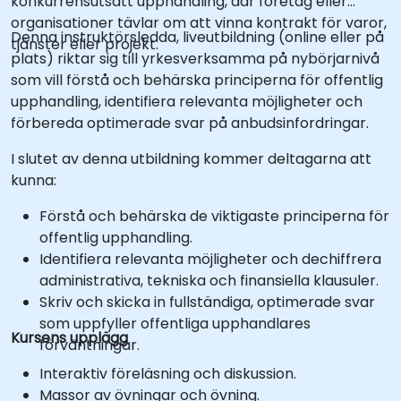
konkurrensutsatt upphandling, där företag eller
organisationer tävlar om att vinna kontrakt för varor,
Denna instruktörsledda, liveutbildning (online eller på
tjänster eller projekt.
plats) riktar sig till yrkesverksamma på nybörjarnivå
som vill förstå och behärska principerna för offentlig
upphandling, identifiera relevanta möjligheter och
förbereda optimerade svar på anbudsinfordringar.
I slutet av denna utbildning kommer deltagarna att
kunna:
Förstå och behärska de viktigaste principerna för
offentlig upphandling.
Identifiera relevanta möjligheter och dechiffrera
administrativa, tekniska och finansiella klausuler.
Skriv och skicka in fullständiga, optimerade svar
som uppfyller offentliga upphandlares
Kursens upplägg
förväntningar.
Interaktiv föreläsning och diskussion.
Massor av övningar och övning.