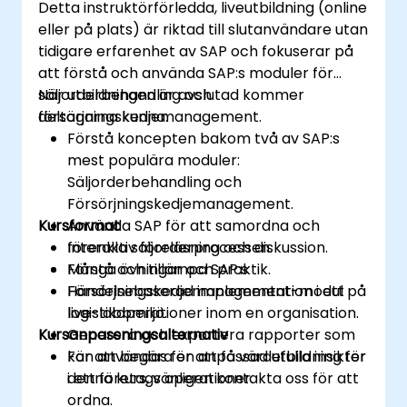
Detta instruktörförledda, liveutbildning (online
eller på plats) är riktad till slutanvändare utan
tidigare erfarenhet av SAP och fokuserar på
att förstå och använda SAP:s moduler för
säljorderbehandling och
När utbildningen är avslutad kommer
försörjningskedjemanagement.
deltagarna kunna:
Förstå koncepten bakom två av SAP:s
mest populära moduler:
Säljorderbehandling och
Försörjningskedjemanagement.
Kursformat
Använda SAP för att samordna och
förenkla säljorderprocessen.
Interaktiv föreläsning och diskussion.
Förstå och tillämpa SAP:s
Många övningar och praktik.
Försörjningskedjemanagement-modul på
Händelsebaserad implementation i ett
logistikoperationer inom en organisation.
live-labbmiljö.
Kursanpassningsalternativ
Generera och exportera rapporter som
kan användas för att få värdefulla insikter
För att begära en anpassad utbildning för
i ett företags operationer.
denna kurs, vänligen kontakta oss för att
ordna.