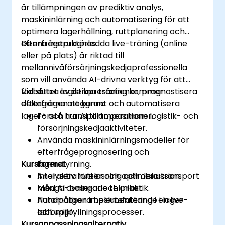
är tillämpningen av prediktiv analys,
maskininlärning och automatisering för att
optimera lagerhållning, ruttplanering och
efterfrågeprognos.
Denna instruktörledda live-träning (online
eller på plats) är riktad till
mellannivåförsörjningskedjaprofessionella
som vill använda AI-drivna verktyg för att
förbättra logistikprestationer, prognostisera
Vid slutet av denna träning kommer
efterfrågan noggrant och automatisera
deltagarna att kunna:
lager- och transportoperationer.
Förstå hur AI tillämpas inom logistik- och
försörjningskedjaaktiviteter.
Använda maskininlärningsmodeller för
efterfrågeprognosering och
Kursformat
lagerstyrning.
Analysera rutter och optimera transport
Interaktiv föreläsning och diskussion.
med AI-baserade tekniker.
Många övningar och praktik.
Automatisera beslutsfattande i lager-
Handpåligen implementering i en live-
och uppfyllningsprocesser.
labbmiljö.
Kursanpassningsalternativ