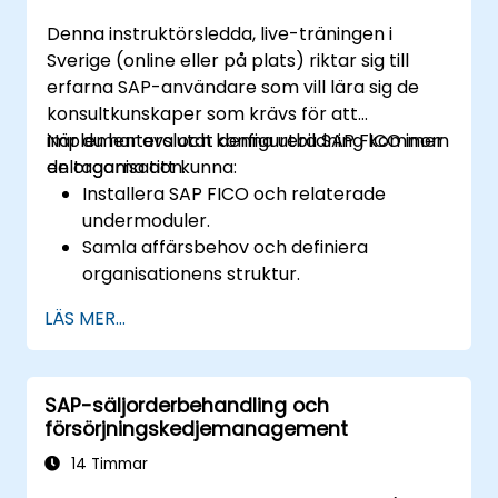
Denna instruktörsledda, live-träningen i
Sverige (online eller på plats) riktar sig till
erfarna SAP-användare som vill lära sig de
konsultkunskaper som krävs för att
implementera och konfigurera SAP FICO inom
När du har avslutat denna utbildning kommer
en organisation.
deltagarna att kunna:
Installera SAP FICO och relaterade
undermoduler.
Samla affärsbehov och definiera
organisationens struktur.
Konfigurera SAP FI- och CO-modulerna
LÄS MER...
för att hantera de finansiella
transaktionerna i en organisation.
Förbättra organisationens processer och
SAP-säljorderbehandling och
identifiera möjligheter till optimering av
försörjningskedjemanagement
arbetsflöden samt kostnadsbesparingar.
14 Timmar