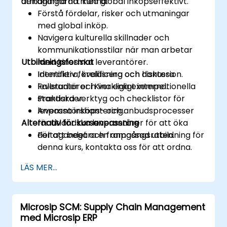
utmaningarna med global inköpseffektivt.
deltagarna att kunna:
Förstå fördelar, risker och utmaningar
med global inköp.
Navigera kulturella skillnader och
kommunikationsstilar när man arbetar
Utbildningsformat
med kinesiska leverantörer.
Identifiera, kvalificera och hantera
Interaktiv föreläsning och diskussion.
leverantörer i Kina enligt internationella
Fallstudier och verkliga exempel.
standarder.
Praktiska verktyg och checklistor för
Anpassa inköps- och anbudsprocesser
leverantörshantering.
Alternativ för kursanpassning
för utländska leverantörer för att öka
deltagandet och framgångsraten.
För att begära en anpassad utbildning för
denna kurs, kontakta oss för att ordna.
LÄS MER...
Microsip SCM: Supply Chain Management
med Microsip ERP