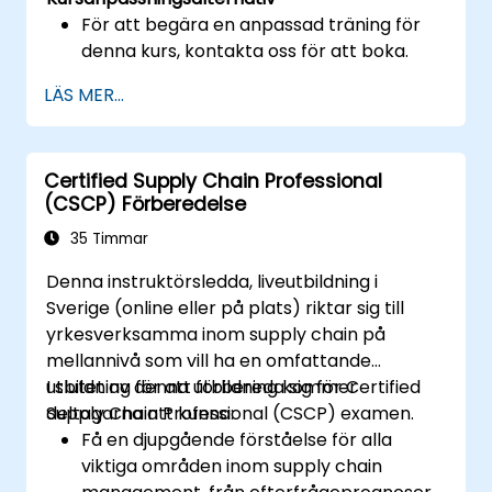
För att begära en anpassad träning för
denna kurs, kontakta oss för att boka.
LÄS MER...
Certified Supply Chain Professional
(CSCP) Förberedelse
35 Timmar
Denna instruktörsledda, liveutbildning i
Sverige (online eller på plats) riktar sig till
yrkesverksamma inom supply chain på
mellannivå som vill ha en omfattande
utbildning för att förbereda sig för Certified
I slutet av denna utbildning kommer
Supply Chain Professional (CSCP) examen.
deltagarna att kunna:
Få en djupgående förståelse för alla
viktiga områden inom supply chain