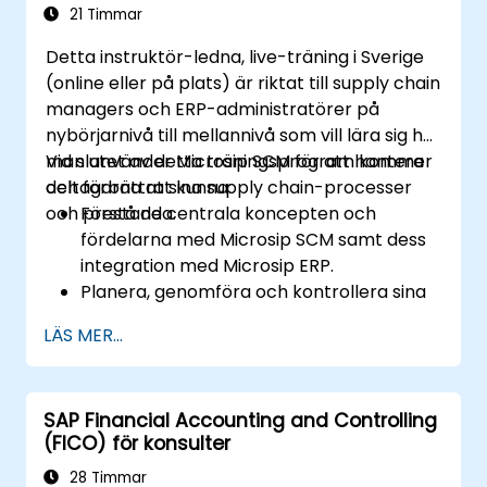
21 Timmar
Detta instruktör-ledna, live-träning i Sverige
(online eller på plats) är riktat till supply chain
managers och ERP-administratörer på
nybörjarnivå till mellannivå som vill lära sig hur
man använder Microsip SCM för att hantera
Vid slutet av detta träningsprogram kommer
och förbättra sina supply chain-processer
deltagarna att kunna:
och prestanda.
Förstå de centrala koncepten och
fördelarna med Microsip SCM samt dess
integration med Microsip ERP.
Planera, genomföra och kontrollera sina
supply chain-processer med hjälp av
LÄS MER...
Microsip SCM.
Övervaka och analysera sin supply chains
prestanda samt identifiera
SAP Financial Accounting and Controlling
förbättringsmöjligheter.
(FICO) för konsulter
Samarbeta och kommunicera med sina
leverantörer, kunder och partners.
28 Timmar