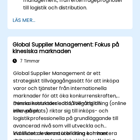
management, från efterfrågeprognoser
till logistik och distribution.
Förbered dig för CSCP-provet (Certified
LÄS MER...
Supply Chain Professional) genom riktat
studiematerial, övningsprov och
granskningssessioner.
Global Supplier Management: Fokus på
Tillämpa principer och bästa praxis för
kinesiska marknaden
hantering av försörjningskedjan i verkliga
scenarier för att förbättra den operativa
7 Timmar
effektiviteten och ändamålsenligheten.
Global Supplier Management är ett
Lär dig hur du identifierar, bedömer och
strategiskt tillvägagångssätt för att inköpa
minskar risker i leveranskedjan för att
varor och tjänster från internationella
säkerställa kontinuitet och
marknader för att öka konkurrenskraften,
motståndskraft i verksamheten.
minska kostnader och få tillgång till
Denna instruktörsledda, live-utbildning (online
Hantera globala leveranskedjor, inklusive
innovation.
eller på plats) riktar sig till inköps- och
navigering inom internationell logistik,
logistikprofessionella på grundläggande till
regulatoriska utmaningar och kulturella
avancerad nivå som vill utveckla och
skillnader.
kvalificera leverantörer i Kina och hantera
Vid slutet av denna utbildning kommer