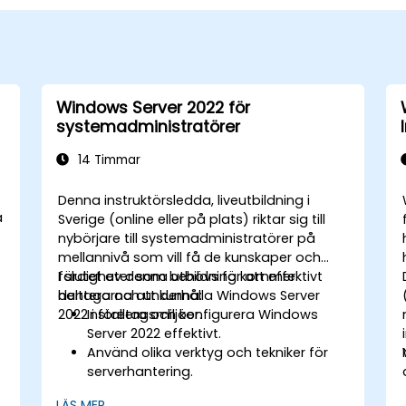
Windows Server 2022 för
systemadministratörer
14 Timmar
Denna instruktörsledda, liveutbildning i
a
Sverige (online eller på plats) riktar sig till
nybörjare till systemadministratörer på
mellannivå som vill få de kunskaper och
färdigheter som behövs för att effektivt
I slutet av denna utbildning kommer
hantera och underhålla Windows Server
deltagarna att kunna:
2022 i företagsmiljöer.
Installera och konfigurera Windows
Server 2022 effektivt.
Använd olika verktyg och tekniker för
serverhantering.
Konfigurera nätverkstjänster och stärk
LÄS MER...