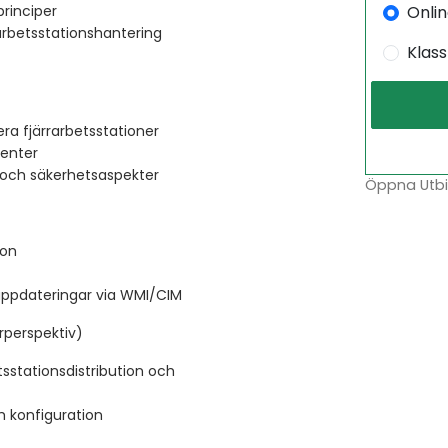
Onli
principer
rbetsstationshantering
Klas
ra fjärrarbetsstationer
enter
r och säkerhetsaspekter
Öppna Utbil
ion
uppdateringar via WMI/CIM
rperspektiv)
tsstationsdistribution och
h konfiguration