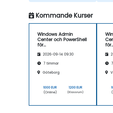
Kommande Kurser
Windows Admin
Wi
Center och PowerShell
Cen
för
för
arbetsstationshanteri
arb
2026-09-14 09:30
2
ng
ng
7 timmar
7
Göteborg
V
1000 EUR
1200 EUR
1
(Online)
(
(Klassrum)