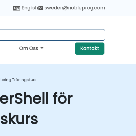
English
sweden@nobleprog.com
Om Oss
Kontakt
tering Träningskurs
rShell för
skurs