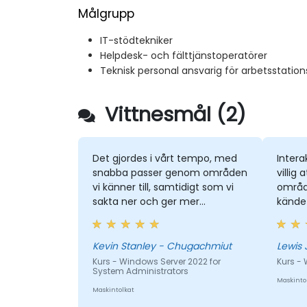
Målgrupp
IT-stödtekniker
Helpdesk- och fälttjänstoperatörer
Teknisk personal ansvarig för arbetsstatio
Vittnesmål (2)
Det gjordes i vårt tempo, med
Intera
snabba passer genom områden
villig 
vi känner till, samtidigt som vi
områd
sakta ner och ger mer
kände 
information där vi behöver det.
var an
Kevin Stanley - Chugachmiut
Lewis 
Kurs - Windows Server 2022 for
Kurs -
System Administrators
Maskinto
Maskintolkat