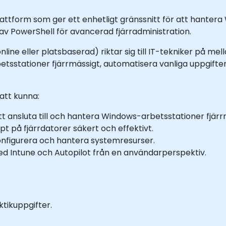
ttform som ger ett enhetligt gränssnitt för att hantera
v PowerShell för avancerad fjärradministration.
nline eller platsbaserad) riktar sig till IT-tekniker på m
tsstationer fjärrmässigt, automatisera vanliga uppgifter 
att kunna:
 ansluta till och hantera Windows-arbetsstationer fjärr
 på fjärrdatorer säkert och effektivt.
onfigurera och hantera systemresurser.
d Intune och Autopilot från en användarperspektiv.
tikuppgifter.