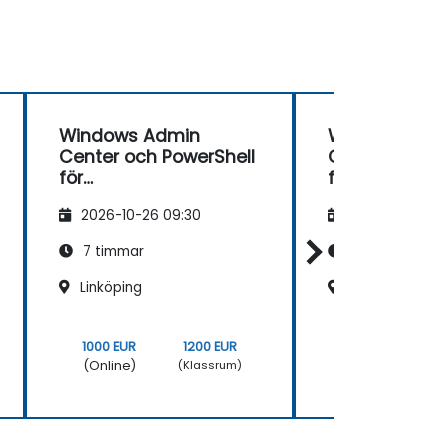
Windows Admin
Windows Adm
Center och PowerShell
Center och P
för
för
arbetsstationshanteri
arbetsstation
2026-10-26 09:30
2026-11-09 09
ng
ng
7 timmar
7 timmar
Linköping
Stockholm, Hö
1000 EUR
1200 EUR
1000 EUR
(Online)
(Online)
(Klassrum)