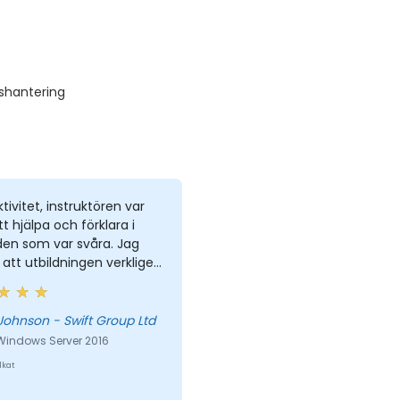
nshantering
ktivitet, instruktören var
att hjälpa och förklara i
en som var svåra. Jag
att utbildningen verkligen
vändbar för mig.
Johnson - Swift Group Ltd
 Windows Server 2016
lkat