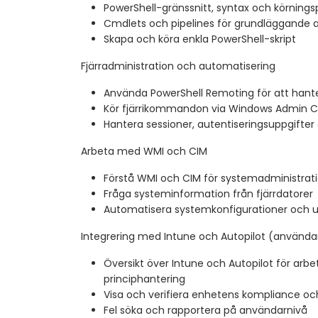
PowerShell-gränssnitt, syntax och körnings
Cmdlets och pipelines för grundläggande a
Skapa och köra enkla PowerShell-skript
Fjärradministration och automatisering
Använda PowerShell Remoting för att hante
Kör fjärrikommandon via Windows Admin C
Hantera sessioner, autentiseringsuppgifte
Arbeta med WMI och CIM
Förstå WMI och CIM för systemadministrat
Fråga systeminformation från fjärrdatorer
Automatisera systemkonfigurationer och 
Integrering med Intune och Autopilot (använda
Översikt över Intune och Autopilot för arbe
principhantering
Visa och verifiera enhetens kompliance oc
Fel söka och rapportera på användarnivå