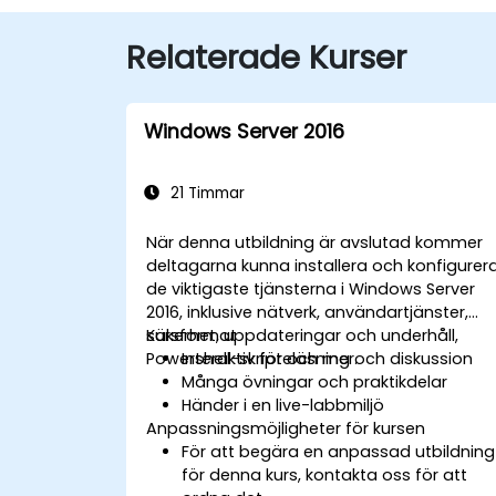
Relaterade Kurser
Windows Server 2016
21 Timmar
När denna utbildning är avslutad kommer
deltagarna kunna installera och konfigurer
de viktigaste tjänsterna i Windows Server
2016, inklusive nätverk, användartjänster,
säkerhet, uppdateringar och underhåll,
Kursformat
Powershell-skript och mer.
Interaktiv föreläsning och diskussion
Många övningar och praktikdelar
Händer i en live-labbmiljö
Anpassningsmöjligheter för kursen
För att begära en anpassad utbildning
för denna kurs, kontakta oss för att