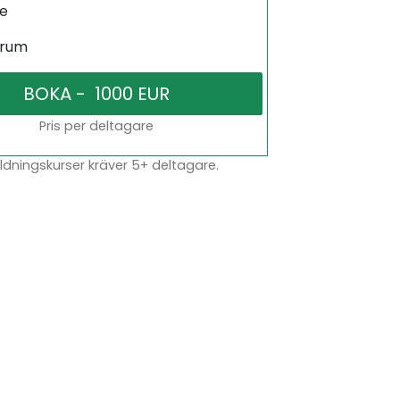
ne
srum
Pris per deltagare
dningskurser kräver 5+ deltagare.