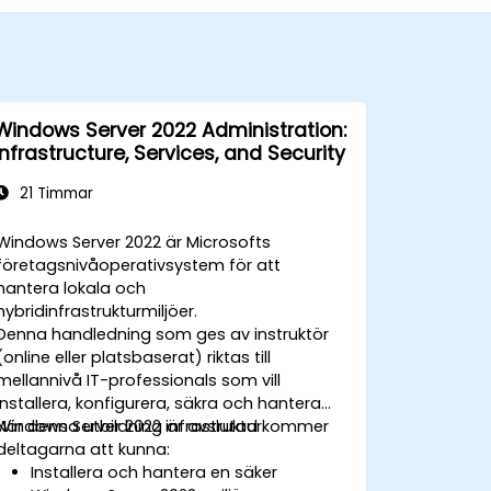
Windows Server 2022 Administration:
Infrastructure, Services, and Security
21 Timmar
Windows Server 2022 är Microsofts
företagsnivåoperativsystem för att
hantera lokala och
hybridinfrastrukturmiljöer.
Denna handledning som ges av instruktör
(online eller platsbaserat) riktas till
mellannivå IT-professionals som vill
installera, konfigurera, säkra och hantera
Windows Server 2022 infrastruktur.
När denna utbildning är avslutad kommer
deltagarna att kunna:
Installera och hantera en säker