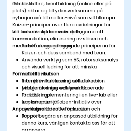
effektivitet.
Denna ledare, liveutbildning (online eller på
plats) riktar sig till yrkesverksamma på
nybörjarnivå till mellan-nivå som vill tillämpa
Kaizen-principer över flera avdelningar för
att förbättra processdisciplin,
Vid kursens slut kommer deltagarna att
kommunikation, eliminering av slöseri och
kunna:
medarbetarengagemang.
Förstå de grundläggande principerna för
Kaizen och dess samband med Lean.
Använda verktyg som 5S, rotorsaksanalys
och visuell ledning för att minska
Formatet för kursen
ineffektivitet.
Främja en kultur av strukturerad
Interaktiv föreläsning och diskussion.
problemlösning och teambaserade
Många övningar och praktik.
förbättringar.
Praktisk implementering i en live-lab eller
Implementera Kaizen-initiativ över
workshopsmiljö.
Anpassningsalternativ för kursen
nyckelområden för operation och
support.
För att begära en anpassad utbildning för
denna kurs, vänligen kontakta oss för att
arrangera.