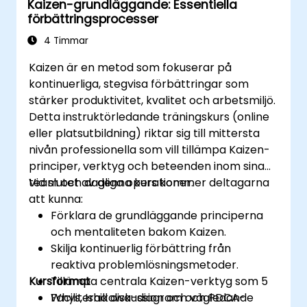
Kaizen-grundläggande: Essentiella
förbättringsprocesser
4 Timmar
Kaizen är en metod som fokuserar på
kontinuerliga, stegvisa förbättringar som
stärker produktivitet, kvalitet och arbetsmiljö.
Detta instruktörledande träningskurs (online
eller platsutbildning) riktar sig till mittersta
nivån professionella som vill tillämpa Kaizen-
principer, verktyg och beteenden inom sina
team och dagliga operationer.
Vid slutet av denna kurs kommer deltagarna
att kunna:
Förklara de grundläggande principerna
och mentaliteten bakom Kaizen.
Skilja kontinuerlig förbättring från
reaktiva problemlösningsmetoder.
Kursformat
Tillämpa centrala Kaizen-verktyg som 5
Whys, Ishikawa-diagram och PDCA-
Faciliterad diskussion och vägledande