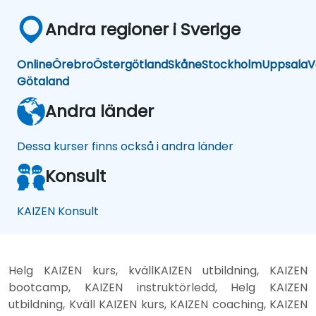
Andra regioner i Sverige
Online
Örebro
Östergötland
Skåne
Stockholm
Uppsala
V
Götaland
Andra länder
Dessa kurser finns också i andra länder
Konsult
KAIZEN Konsult
Helg KAIZEN kurs, kvällKAIZEN utbildning, KAIZEN
bootcamp, KAIZEN instruktörledd, Helg KAIZEN
utbildning, Kväll KAIZEN kurs, KAIZEN coaching, KAIZEN