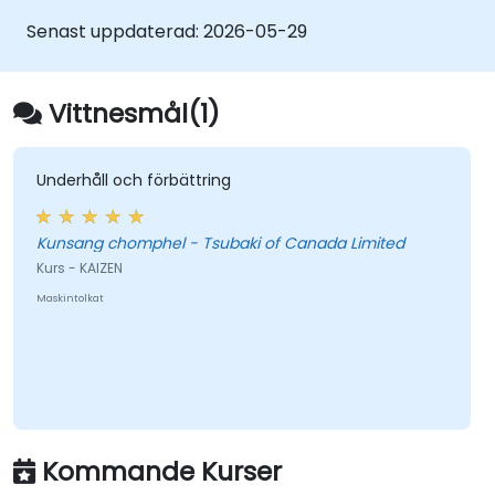
ledning, teknik för problemlösning och
Senast uppdaterad:
2026-05-29
löneläge, samt ramverk för omvandling av
företagskultur och leverantörsrelationer. När
eleverna har slutfört utbildningen kommer de
Vittnesmål(1)
att kunna identifiera ineffektiva moment,
utforma lean-arbetsflöden och främja en
företagskultur med ständig optimering.
Underhåll och förbättring
Kunsang chomphel - Tsubaki of Canada Limited
Kurs - KAIZEN
Maskintolkat
Kommande Kurser