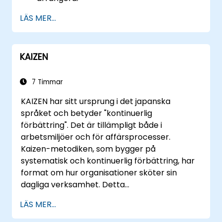
LÄS MER...
KAIZEN
7 Timmar
KAIZEN har sitt ursprung i det japanska
språket och betyder "kontinuerlig
förbättring". Det är tillämpligt både i
arbetsmiljöer och för affärsprocesser.
Kaizen-metodiken, som bygger på
systematisk och kontinuerlig förbättring, har
format om hur organisationer sköter sin
dagliga verksamhet. Detta
utbildningsprogram kommer att utforska
LÄS MER...
effektiva metoder för totalkvalitetsstyrning
(TQC), skillnader mellan östlig och västlig