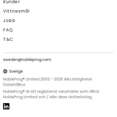
Kunder
Vittnesmål
Jobb
FAQ
T&C
sweden@nobleprog.com
Sverige
NobleProg® Limited 2005 -
2026
Alla rättigheter
förbehållna
NobleProg® är ett registrerat varumärke som tillhör
NobleProg Limited och / eller dess dotterbolag.