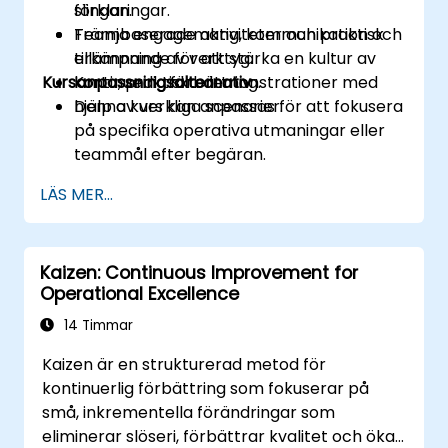
slingan.
förklaringar.
Främja engagemang, kommunikation och
Teambaserade aktiviteter och praktisk
erkännande för att stärka en kultur av
tillämpning av verktyg.
Kursanpassningsalternativ
kontinuerlig förbättring.
Korta, praktiska demonstrationer med
hjälp av verkliga scenarier.
Denna kurs kan anpassas för att fokusera
på specifika operativa utmaningar eller
teammål efter begäran.
LÄS MER...
Kaizen: Continuous Improvement for
Operational Excellence
14 Timmar
Kaizen är en strukturerad metod för
kontinuerlig förbättring som fokuserar på
små, inkrementella förändringar som
eliminerar slöseri, förbättrar kvalitet och ökar