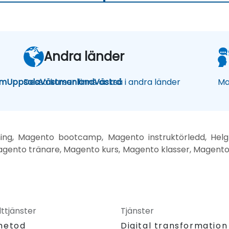
Andra länder
lm
Uppsala
Dessa kurser finns också i andra länder
Västmanland
Västra
Ma
ning, Magento bootcamp, Magento instruktörledd, Helg 
gento tränare, Magento kurs, Magento klasser, Magento
ttjänster
Tjänster
metod
Digital transformation