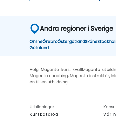
Andra regioner i Sverige
Online
Örebro
Östergötland
Skåne
Stockho
Götaland
Helg Magento kurs, kvällMagento utbild
Magento coaching, Magento instruktör, Ma
en till en utbildning
Utbildningar
Konsul
Kurskatalog
Vår 