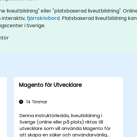
ne liveutbildning" eller "platsbaserad liveutbildning". Onl
 interaktiv,
fjärrskrivbord
. Platsbaserad liveutbildning ka
ngscenter i Sverige.
ntör
Magento för Utvecklare
14 Timmar
Denna instruktörledda, liveutbildning i
Sverige (online eller på plats) riktas till
utvecklare som vill använda Magento för
att skapa en säker och användarvänlig