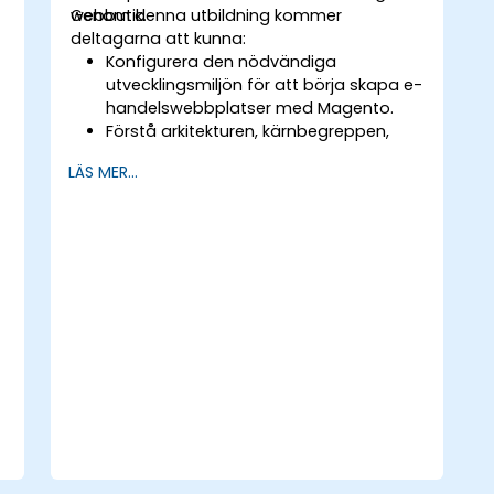
webbutik.
Genom denna utbildning kommer
deltagarna att kunna:
Konfigurera den nödvändiga
utvecklingsmiljön för att börja skapa e-
handelswebbplatser med Magento.
Förstå arkitekturen, kärnbegreppen,
modulerna och filstrukturen i Magento.
LÄS MER...
Utveckla en fungerande och robust
onlineaffär genom att anpassa
Magento-komponenter och moduler.
Föra ut säkerhetsförbättringar i
Magento för att minska sårbarhet och
potentiella cyberattacker.