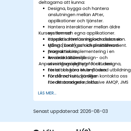
deltagarna att kunna:
Designa, bygga och hantera
anslutningen mellan API:er,
applikationer och tjänster.
Hantera interaktioner mellan äldre
Kursens format
system och egna applikationer.
Koppla samman mjukvara som en
Interaktiv föreläsning och diskussion.
tjänst (SaaS) och lokalinstallerad
Många övningar och praktikmoment.
programvara.
Pramaktisk implementering i en
Använda Mules design- och
levande labbmiljö.
Anpassningsmöjligheter för kursen
utvecklingsverktyg för att designa,
testa och köra Mule-flöden.
För att begära en anpassad utbildning
Förstå och stödja olika
för denna kurs, vänligen kontakta oss
mediestandarder, inklusive AMQP, JMS
för att arrangera detta.
och WMQ.
LÄS MER...
Övervaka, deploya och konfigurera
applikationer med Mule Management
Console (MMC).
Senast uppdaterad:
2026-08-03