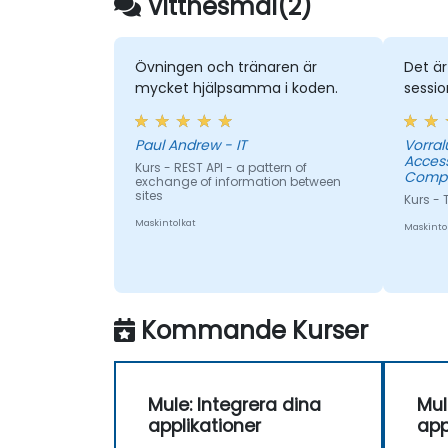
Vittnesmål(2)
Övningen och tränaren är
Det är
mycket hjälpsamma i koden.
sessio
Paul Andrew - IT
Vorral
Acces
Kurs - REST API - a pattern of
Compa
exchange of information between
sites
Kurs - 
Maskintolkat
Maskinto
Kommande Kurser
Mule: Integrera dina
Mul
applikationer
app