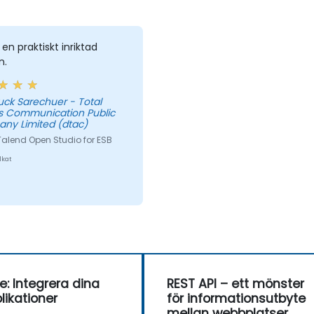
 en praktiskt inriktad
n.
uck Sarechuer - Total
s Communication Public
ny Limited (dtac)
Talend Open Studio for ESB
lkat
e: Integrera dina
REST API – ett mönster
likationer
för informationsutbyte
mellan webbplatser