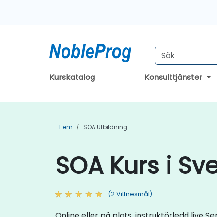
Kurskatalog
Konsulttjänster
Hem
SOA Utbildning
SOA Kurs i Sv
(2 Vittnesmål)
Online eller på plats, instruktörledd live 