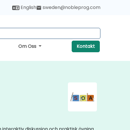
English
sweden@nobleprog.com
Om Oss
Kontakt
 interaktiv diskussion och praktisk övning