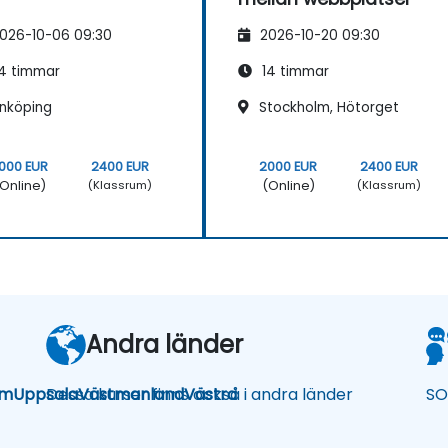
026-10-06 09:30
2026-10-20 09:30
4 timmar
14 timmar
inköping
Stockholm, Hötorget
000 EUR
2400 EUR
2000 EUR
2400 EUR
Online)
(Online)
(Klassrum)
(Klassrum)
Andra länder
lm
Uppsala
Dessa kurser finns också i andra länder
Västmanland
Västra
SO