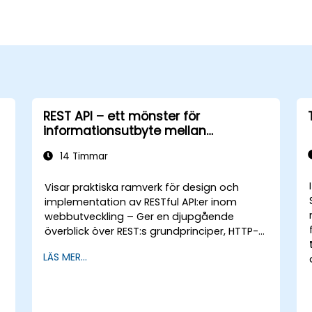
REST API – ett mönster för
informationsutbyte mellan
webbplatser
14 Timmar
Visar praktiska ramverk för design och
implementation av RESTful API:er inom
webbutveckling – Ger en djupgående
överblick över REST:s grundprinciper, HTTP-
metoders betydelse, design av API-
LÄS MER...
resurser, serverarkitektur med koppling till
affärsobjekt, och datautbytesprotokoll
mellan distribuerade system. Ger ingenjörer
verktygen för att skapa välstrukturerade,