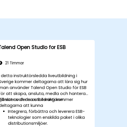
Talend Open Studio for ESB
21 Timmar
I detta instruktörsledda liveutbildning i
Sverige kommer deltagarna att lära sig hur
man använder Talend Open Studio för ESB
för att skapa, ansluta, medla och hantera
tjänster och deras interaktioner.
Till slut av denna utbildning kommer
deltagarna att kunna
Integrera, förbättra och leverera ESB-
teknologier som enskilda paket i olika
distributionsmiljöer.