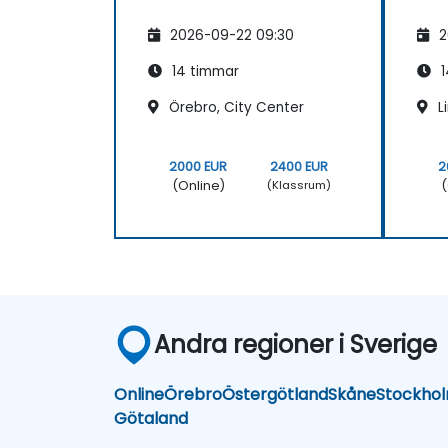
2026-09-22 09:30
2
14 timmar
1
Örebro, City Center
L
2000 EUR
2400 EUR
2
(Online)
(
(Klassrum)
Andra regioner i Sverige
Online
Örebro
Östergötland
Skåne
Stockho
Götaland