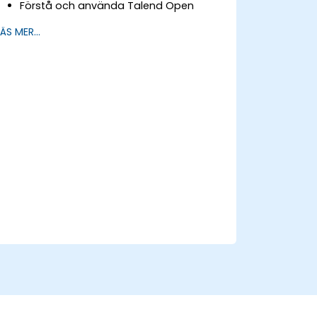
Förstå och använda Talend Open
Studios mest använda komponenter.
LÄS MER...
Integrera vilket program, databas, API
eller webbtjänst som helst.
Sekelskiftsomfattande integrering av
heterogena system och program.
Infoga befintliga Java-kodbibliotek för
att utöka projekt.
Använda gemenskapens komponenter
och kod för att utöka projekt.
Hastigt integrera system, program och
datakällor i en drag-and-drop-miljö i
Eclipse.
Minska utvecklings- och
underhållskostnader genom att
generera optimerad, återanvändbar
kod.