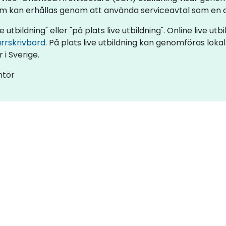
om kan erhållas genom att använda serviceavtal som en d
e utbildning" eller "på plats live utbildning". Online live ut
ärrskrivbord
. På plats live utbildning kan genomföras loka
 i Sverige.
ntör