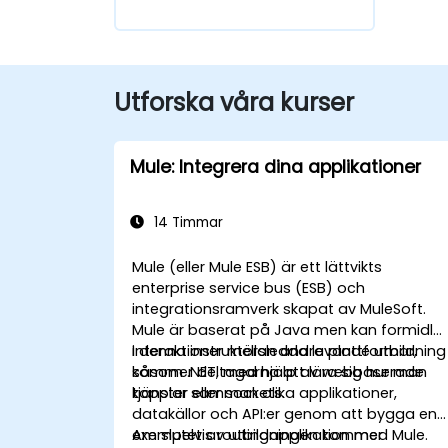
Utforska våra kurser
Mule: Integrera dina applikationer
14 Timmar
Mule (eller Mule ESB) är ett lättvikts
enterprise service bus (ESB) och
integrationsramverk skapat av MuleSoft.
Mule är baserat på Java men kan formidla
interaktioner mellan andra plattformar,
I denna instruktörsledda levande utbildning
såsom .NET, med hjälp av webbaserade
kommer deltagarna att lära sig hur man
tjänster eller sockets.
kopplar samman olika applikationer,
datakällor och API:er genom att bygga en
exempelvis routingapplikation med Mule.
Am slutet av utbildningen kommer