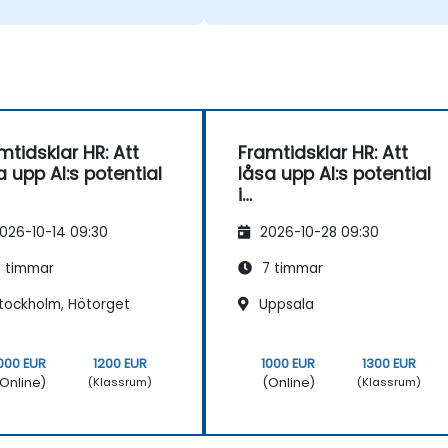
mtidsklar HR: Att
Framtidsklar HR: Att
a upp AI:s potential
låsa upp AI:s potential
i
sonaladministratio
personaladministratio
026-10-14 09:30
2026-10-28 09:30
n
 timmar
7 timmar
tockholm, Hötorget
Uppsala
000 EUR
1200 EUR
1000 EUR
1300 EUR
Online)
(Online)
(Klassrum)
(Klassrum)