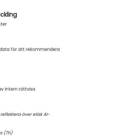
ckling
ter
data för att rekommendera
v intern rättvisa
 reflektera över etisk AI-
ys (7h)