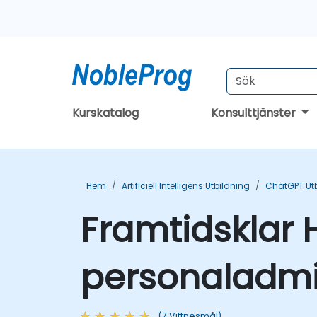
Kurskatalog
Konsulttjänster
Hem
Artificiell Intelligens Utbildning
ChatGPT Ut
Framtidsklar H
personaladmin
(7 Vittnesmål)