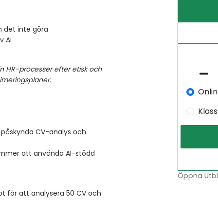
n det inte göra
v AI
in HR-processer efter etisk och
imeringsplaner.
Onli
Klas
h påskynda CV-analys och
ommer att använda AI-stödd
Öppna Utbil
 för att analysera 50 CV och