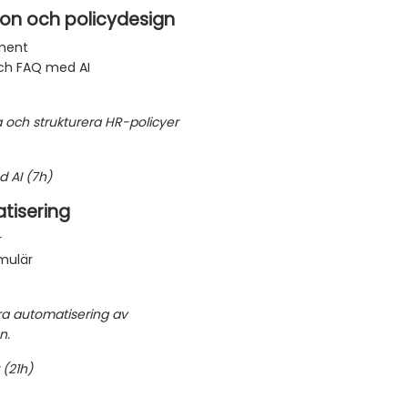
ion och policydesign
ument
och FAQ med AI
ra och strukturera HR-policyer
d AI (7h)
tisering
r
mulär
a automatisering av
n.
 (21h)