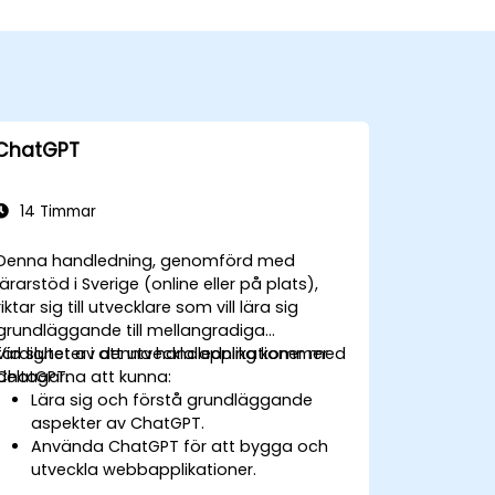
ChatGPT
14 Timmar
Denna handledning, genomförd med
lärarstöd i Sverige (online eller på plats),
riktar sig till utvecklare som vill lära sig
grundläggande till mellangradiga
färdigheter i att utveckla applikationer med
Vid slutet av denna handledning kommer
ChatGPT.
deltagarna att kunna:
Lära sig och förstå grundläggande
aspekter av ChatGPT.
Använda ChatGPT för att bygga och
utveckla webbapplikationer.
Lära sig bästa praxis och praktiska