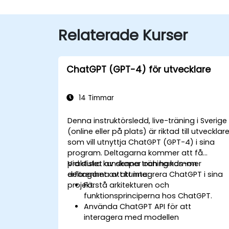
Relaterade Kurser
ChatGPT (GPT-4) för utvecklare
14 Timmar
Denna instruktörsledd, live-träning i Sverige
(online eller på plats) är riktad till utvecklar
som vill utnyttja ChatGPT (GPT-4) i sina
program. Deltagarna kommer att få
praktiska kunskaper och hands-on
Vid slutet av denna träning kommer
erfarenhet av att integrera ChatGPT i sina
deltagarna att kunna:
projekt.
Förstå arkitekturen och
funktionsprinciperna hos ChatGPT.
Använda ChatGPT API för att
interagera med modellen
programmatiskt.