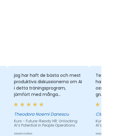
jag har haft de bästa och mest
Tempot och det f
produktiva diskussionerna om AI
han hade tålamod 
i detta träningsprogram,
oss och förklara de
jämfört med många
grundligt
evenemang och webinarier jag
deltagit i. Riktiga livs- och
praktiska tips och tricks,
Theodora Noemi Danescu
Claudia
verkligen användbara,
Kurs - Future-Ready HR: Unlocking
Kurs - Future-Ready H
AI’s Potential in People Operations
AI’s Potential in Peopl
välstrukturerade och smidigt
förklarade :)
Maskintolkat
Maskintolkat