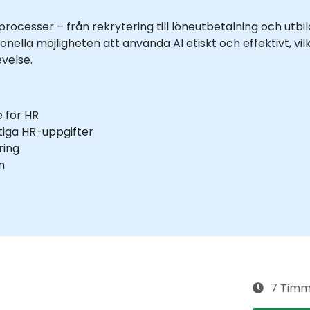
processer – från rekrytering till löneutbetalning och utb
ella möjligheten att använda AI etiskt och effektivt, vilk
velse.
 för HR
tiga HR-uppgifter
ring
n
7 Timm