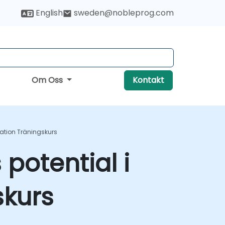
English
sweden@nobleprog.com
Om Oss
Kontakt
ration Träningskurs
 potential i
skurs