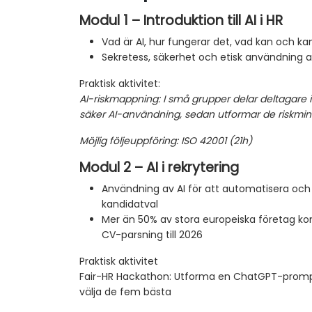
Modul 1 – Introduktion till AI i HR
Vad är AI, hur fungerar det, vad kan och ka
Sekretess, säkerhet och etisk användning a
Praktisk aktivitet:
AI-riskmappning: I små grupper delar deltagare 
säker AI-användning, sedan utformar de riskmin
Möjlig följeuppföring: ISO 42001 (21h)
Modul 2 – AI i rekrytering
Användning av AI för att automatisera oc
kandidatval
Mer än 50% av stora europeiska företag k
CV-parsning till 2026
Praktisk aktivitet
Fair-HR Hackathon: Utforma en ChatGPT-prompt
välja de fem bästa