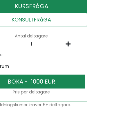
KURSFRåGA
KONSULTFRåGA
Antal deltagare
ne
srum
Pris per deltagare
dningskurser kräver 5+ deltagare.