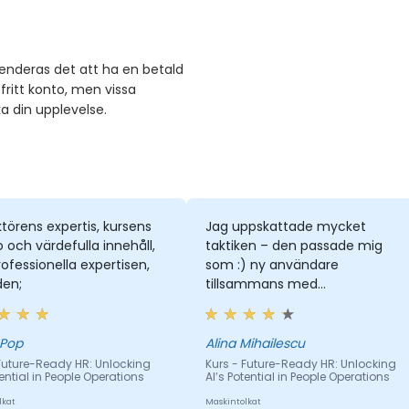
enderas det att ha en betald
ritt konto, men vissa
ka din upplevelse.
ktörens expertis, kursens
Jag uppskattade mycket
och värdefulla innehåll,
taktiken – den passade mig
ofessionella expertisen,
som :) ny användare
den;
tillsammans med
informationen
 Pop
Alina Mihailescu
 Future-Ready HR: Unlocking
Kurs - Future-Ready HR: Unlocking
tential in People Operations
AI’s Potential in People Operations
lkat
Maskintolkat