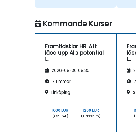
Kommande Kurser
Framtidsklar HR: Att
Fra
låsa upp AI:s potential
lås
i
i
personaladministratio
per
2026-09-30 09:30
2
n
n
7 timmar
7
Linköping
S
1000 EUR
1200 EUR
1
(Online)
(
(Klassrum)