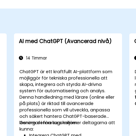
AI med ChatGPT (Avancerad nivå)
14 Timmar
ChatGPT är ett kraftfullt AI-plattform som
e
möjliggör för tekniska professionella att
skapa, integrera och styrda AI-drivna
system för automatisering och analys.
Denna handledning med lärare (online eller
på plats) är riktad till avancerade
professionella som vill utveckla, anpassa
och säkert hantera ChatGPT-baserade
lösningar i företagsmiljöer.
Genom denna kurs kommer deltagarna att
kunna:
Integrera ChatGPT med