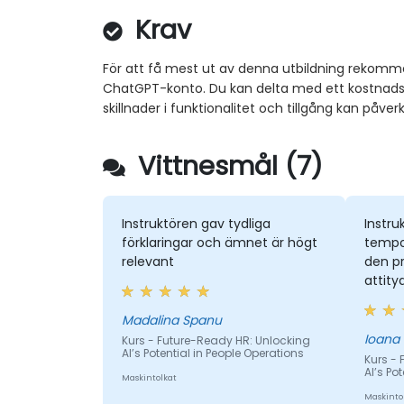
Krav
För att få mest ut av denna utbildning rekomm
ChatGPT-konto. Du kan delta med ett kostnadsf
skillnader i funktionalitet och tillgång kan påver
Vittnesmål (7)
Instruktören gav tydliga
Instru
förklaringar och ämnet är högt
tempo 
relevant
den pr
attity
Madalina Spanu
Ioana
Kurs - Future-Ready HR: Unlocking
AI’s Potential in People Operations
Kurs -
AI’s Po
Maskintolkat
Maskinto