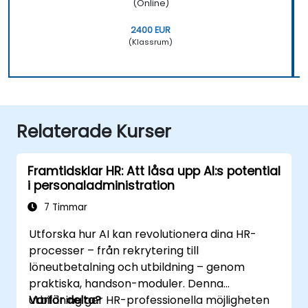
(Online)
2400 EUR
(Klassrum)
Relaterade Kurser
Framtidsklar HR: Att låsa upp AI:s potential
i personaladministration
7 Timmar
Utforska hur AI kan revolutionera dina HR-
processer – från rekrytering till
löneutbetalning och utbildning – genom
praktiska, handson-moduler. Denna
utbildning ger HR-professionella möjligheten
Varför delta?