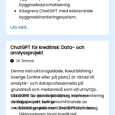
byggnadsautomatisering.
Integrera ChatGPT med existerande
byggnadshanteringssystem.
Automatisera kontrollen av belysning,
LÄS MER...
HVAC och brandsäkerhetssystem med
ChatGPT.
Utveckla och implementera anpassade
ChatGPT för kreditrisk: Data- och
automatiseringskodsnuttar.
analyssprojekt
Övervaka och hantera byggnadssystem
med hjälp av AI-drivna insikter.
14 Timmar
Denna instruktörsguidade, liveutbildning i
Sverige (online eller på plats) är riktad till
analytik- och dataprofessionella på
grundnivå och mellannivå som vill utnyttja
ChatGPT för portfoljanalyser, implementering
Vid slutet av denna utbildning kommer
av dataprojekt och genomförande av
deltagarna att kunna:
analytiska projekt inom kreditriskhantering.
Förstå grunderna i ChatGPT och dess
tillämpningar inom kreditrisk.