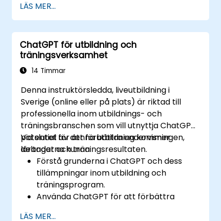
LÄS MER...
Utnyttja ChatGPT för att generera
insikter och stödja
beslutsfattandeprocesser.
ChatGPT för utbildning och
Implementera bästa praxis för
träningsverksamhet
integration av ChatGPT i data science-
arbetsflöden.
14 Timmar
Denna instruktörsledda, liveutbildning i
Sverige (online eller på plats) är riktad till
professionella inom utbildnings- och
träningsbranschen som vill utnyttja ChatGPTs
potential för att förbättra undervisningen,
Vid slutet av denna utbildning kommer
lärandet och träningsresultaten.
deltagarna kunna:
Förstå grunderna i ChatGPT och dess
tillämpningar inom utbildning och
träningsprogram.
Använda ChatGPT för att förbättra
undervisningen och instruktionsdesignen.
LÄS MER...
Utnyttja ChatGPT för personaliserade