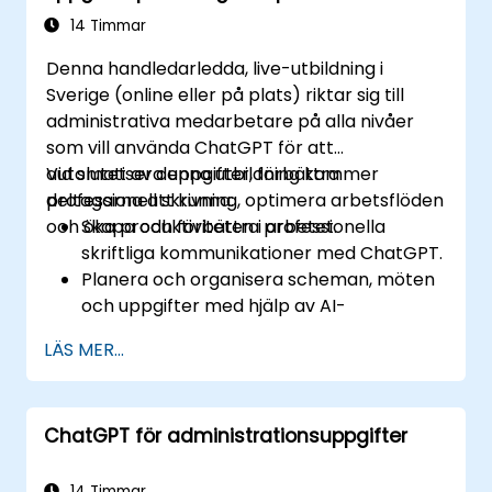
14 Timmar
Denna handledarledda, live-utbildning i
Sverige (online eller på plats) riktar sig till
administrativa medarbetare på alla nivåer
som vill använda ChatGPT för att
automatisera uppgifter, förbättra
Vid slutet av denna utbildning kommer
professionell skrivning, optimera arbetsflöden
deltagarna att kunna:
och öka produktiviteten i arbetet.
Skapa och förbättra professionella
skriftliga kommunikationer med ChatGPT.
Planera och organisera scheman, möten
och uppgifter med hjälp av AI-
genererade tips.
LÄS MER...
Generera och analysera administrativt
innehåll som rapporter och
sammanfattningar.
ChatGPT för administrationsuppgifter
Integrera ChatGPT med
produktivitetverktyg och automatisera
rutinmässiga arbetsflöden.
14 Timmar