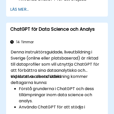
personlig och effektiv kundsupport.
LÄS MER...
Utveckla automatiserade chatbots med
ChatGPT för att hantera
kundförfrågningar.
ChatGPT för Data Science och Analys
Implementera bästa praxis för att
utnyttja ChatGPT i kundtjänstscenarier.
14 Timmar
Denna instruktörsguidade, liveutbildning i
Sverige (online eller platsbaserad) är riktad
till dataprofiler som vill utnyttja ChatGPT för
att förbättra sina dataanalytiska och
explorativa arbetsflöden.
Vid slutet av denna utbildning kommer
deltagarna kunna:
Förstå grunderna i ChatGPT och dess
tillämpningar inom data science och
analys.
Använda ChatGPT för att stödja i
dataexploration och analysuppgifter.