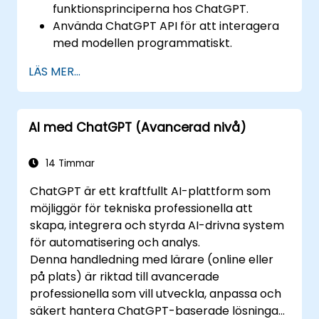
funktionsprinciperna hos ChatGPT.
Använda ChatGPT API för att interagera
med modellen programmatiskt.
Utveckla konversationsagenter och
LÄS MER...
chattrum med hjälp av ChatGPT.
Utforska nya funktioner och
funktionaliteter som erbjuds av GPT-4 för
AI med ChatGPT (Avancerad nivå)
att förbättra sina program.
Anpassa och finjustera ChatGPT för
specifika tillämpningar.
14 Timmar
ChatGPT är ett kraftfullt AI-plattform som
möjliggör för tekniska professionella att
skapa, integrera och styrda AI-drivna system
för automatisering och analys.
Denna handledning med lärare (online eller
på plats) är riktad till avancerade
professionella som vill utveckla, anpassa och
säkert hantera ChatGPT-baserade lösningar i