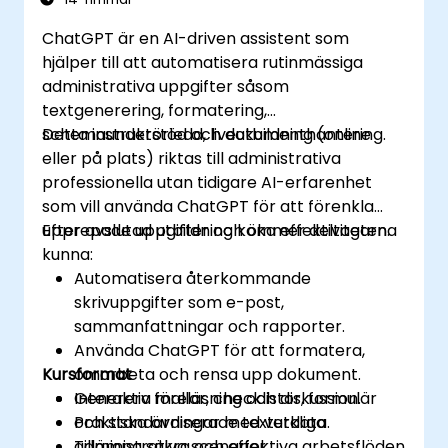
ChatGPT är en AI-driven assistent som
hjälper till att automatisera rutinmässiga
administrativa uppgifter såsom
textgenerering, formatering,
schemaunderstöd och dokumenthantering.
Detta instruktörledd, liveutbildning (online
eller på plats) riktas till administrativa
professionella utan tidigare AI-erfarenhet
som vill använda ChatGPT för att förenkla
upprepade uppgifter och öka effektiviteten.
Efter avslutad utbildning kommer deltagarna
kunna:
Automatisera återkommande
skrivuppgifter som e-post,
sammanfattningar och rapporter.
Använda ChatGPT för att formatera,
Kursformat
omarbeta och rensa upp dokument.
Generera mallar, checklistor, formulär
Interaktiv föreläsning och diskussion.
och standardiserade textutdata.
Praktiska övningar med verkliga
Tillämpa säkra och effektiva arbetsflöden
administrativa scenarier.