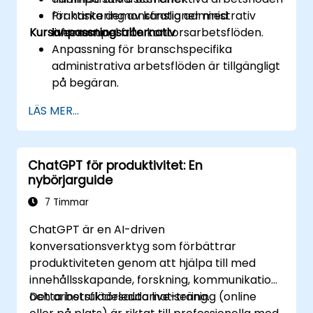
för hantering av känslig administrativ
Praktiska demonstrationer med
Kursanpassningsalternativ
information.
liveexempel från kontorsarbetsflöden.
Anpassning för branschspecifika
administrativa arbetsflöden är tillgängligt
på begäran.
LÄS MER...
ChatGPT för produktivitet: En
nybörjarguide
7 Timmar
ChatGPT är en AI-driven
konversationsverktyg som förbättrar
produktiviteten genom att hjälpa till med
innehållsskapande, forskning, kommunikation
och arbetsflödesautomatisering.
Detta instruktörledda live-träning (online