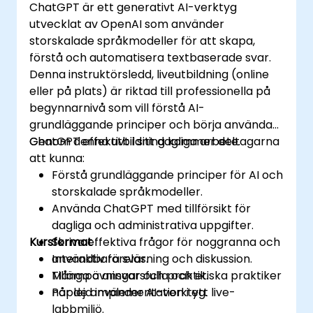
ChatGPT är ett generativt AI-verktyg
utvecklat av OpenAI som använder
storskalade språkmodeller för att skapa,
förstå och automatisera textbaserade svar.
Denna instruktörsledd, liveutbildning (online
eller på plats) är riktad till professionella på
begynnarnivå som vill förstå AI-
grundläggande principer och börja använda
ChatGPT effektivt i sitt dagliga arbete.
Genom denna utbildning kommer deltagarna
att kunna:
Förstå grundläggande principer för AI och
storskalade språkmodeller.
Använda ChatGPT med tillförsikt för
dagliga och administrativa uppgifter.
Kursformat
Skriva effektiva frågor för noggranna och
användbara svar.
Interaktiv föreläsning och diskussion.
Tillämpa ansvarsfulla och etiska praktiker
Många övningar och praktik.
när de använder AI-verktyg.
Påplejd implementation i ett live-
labbmiljö.