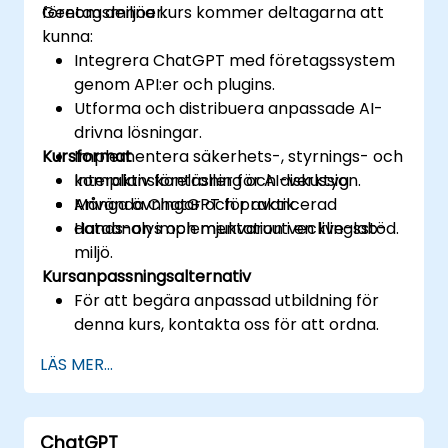
företagsmiljöer.
Genom denna kurs kommer deltagarna att
kunna:
Integrera ChatGPT med företagssystem
genom API:er och plugins.
Utforma och distribuera anpassade AI-
drivna lösningar.
Kursformat
Implementera säkerhets-, styrnings- och
komplianskontroller för AI-verktyg.
Interaktiv föreläsning och diskussion.
Använda ChatGPT för avancerad
Många övningar och praktik.
dataanalys och mjukvaruutvecklingsstöd.
Hands-on implementation i en live-lab-
miljö.
Kursanpassningsalternativ
För att begära anpassad utbildning för
denna kurs, kontakta oss för att ordna.
LÄS MER...
ChatGPT