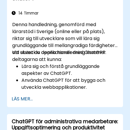
14 Timmar
Denna handledning, genomförd med
lärarstöd i Sverige (online eller på plats),
riktar sig till utvecklare som vill lära sig
grundläggande till mellangradiga färdigheter i
att utveckla applikationer med ChatGPT.
Vid slutet av denna handledning kommer
deltagarna att kunna:
Lära sig och förstå grundläggande
aspekter av ChatGPT.
Använda ChatGPT för att bygga och
utveckla webbapplikationer.
Lära sig bästa praxis och praktiska
LÄS MER...
tillämpningar av ChatGPT.
ChatGPT för administrativa medarbetare:
Uppgiftsoptimering och produktivitet