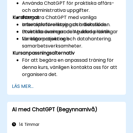
Använda ChatGPT för praktiska affärs-
och administrativa uppgifter.
Kursformat
Integrera ChatGPT med vanliga
arbetsplatsverktyg och arbetsflöden.
Interaktiv föreläsning och diskussion.
Utveckla avancerade AI-drivna lösningar
Praktiska övningar och guidad praktik.
för automatisering och datahantering.
Verkliga projekt och
samarbetsverksamheter.
Kursanpassningsalternativ
För att begära en anpassad träning för
denna kurs, vänligen kontakta oss för att
organisera det.
LÄS MER...
AI med ChatGPT (Begynnarnivå)
14 Timmar