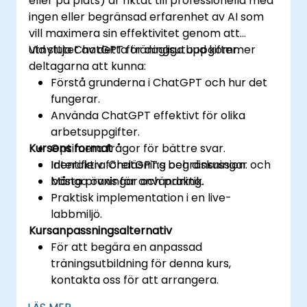
eller på plats) är riktat till professionella med
ingen eller begränsad erfarenhet av AI som
vill maximera sin effektivitet genom att
utnyttja ChatGPT för dagliga uppgifter.
Vid slutet av detta träningsutbud kommer
deltagarna att kunna:
Förstå grunderna i ChatGPT och hur det
fungerar.
Använda ChatGPT effektivt för olika
arbetsuppgifter.
Kursens format
Optimera frågor för bättre svar.
Identifiera ChatGPT:s begränsningar och
Interaktiv föreläsning och diskussion.
bästa praxis för användning.
Många övningar och praktik.
Praktisk implementation i en live-
labbmiljö.
Kursanpassningsalternativ
För att begära en anpassad
träningsutbildning för denna kurs,
kontakta oss för att arrangera.