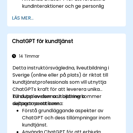
kundinteraktioner och ge personlig
finansiell vägledning.
LÄS MER...
Automatisera rutinmässiga bankuppgifter
med ChatGPT.
Implementera ChatGPT för
ChatGPT för kundtjänst
komplexitets- och riskhantering inom
bankeringsoperationer.
14 Timmar
Detta instruktörsvägledna, liveutbildning i
Sverige (online eller på plats) är riktat till
kundtjänstprofessionals som vill utnyttja
ChatGPTs kraft för att leverera unika
kundupplevelser och optimera
Till slutet av denna utbildning kommer
supportoperationer.
deltagarna att kunna:
Förstå grundläggande aspekter av
ChatGPT och dess tillämpningar inom
kundtjänst.
Använda ChatGPT för att erbjuda