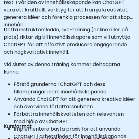
text. I världen av innehållsskapande kan ChatGPT
vara ett kraftfullt verktyg för att främja kreativitet,
generera idéer och förenkla processen för att skapa
innehåll.
Detta instruktörsledda, live-träning (online eller på
plats) riktar sig till innehållsskapare som vill utnyttja
ChatGPT för att effektivt producera engagerande
och högkvalitativt innehåll.
Vid slutet av denna träning kommer deltagarna
kunna:
Förstå grunderna i ChatGPT och dess
tillämpningar inom innehållsskapande.
Använda ChatGPT för att generera kreativa idéer
och övervinna författarsnubben.
Förbättra innehållskvaliteten och relevanten
med hjälp av ChatGPT.
Kursformat
Implementera bästa praxis för att använda
ChatGPT i arbetsflöden för innehållsskapande.
Interaktiva föreläsningar och diskussioner.