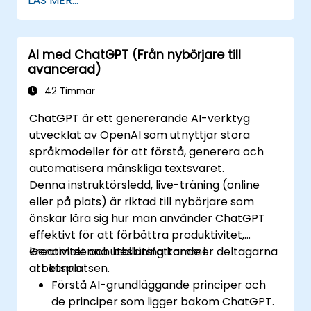
LÄS MER...
AI med ChatGPT (Från nybörjare till
avancerad)
42 Timmar
ChatGPT är ett genererande AI-verktyg
utvecklat av OpenAI som utnyttjar stora
språkmodeller för att förstå, generera och
automatisera mänskliga textsvaret.
Denna instruktörsledd, live-träning (online
eller på plats) är riktad till nybörjare som
önskar lära sig hur man använder ChatGPT
effektivt för att förbättra produktivitet,
kreativitet och beslutsfattande i
Genom denna utbildning kommer deltagarna
arbetsplatsen.
att kunna:
Förstå AI-grundläggande principer och
de principer som ligger bakom ChatGPT.