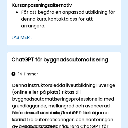
Kursanpassningsalternativ
För att begära en anpassad utbildning för
denna kurs, kontakta oss för att
arrangera.
LÄS MER...
ChatGPT för byggnadsautomatisering
14 Timmar
Denna instruktörsledda liveutbildning i Sverige
(online eller på plats) riktas till
byggnadsautomatiseringsprofessionella med
grundläggande, mellangrad och avancerad
nivå som vill använda ChatGPT för att
Efter denna utbildning kommer deltagarna
förbättra automatiseringen och hanteringen
kunna:
av byggnadssystem.
Installera och konfigurera ChatGPT för