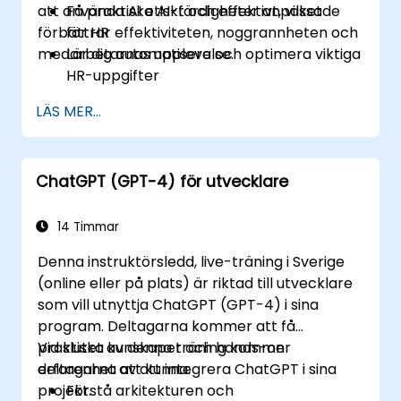
att använda AI etiskt och effektivt, vilket
Få praktiska AI-färdigheter anpassade
förbättrar effektiviteten, noggrannheten och
för HR
medarbetarnas upplevelse.
Lär dig automatisera och optimera viktiga
HR-uppgifter
Förstå etisk användning och riskhantering
LÄS MER...
Förbered din HR-funktion för framtiden
ChatGPT (GPT-4) för utvecklare
14 Timmar
Denna instruktörsledd, live-träning i Sverige
(online eller på plats) är riktad till utvecklare
som vill utnyttja ChatGPT (GPT-4) i sina
program. Deltagarna kommer att få
praktiska kunskaper och hands-on
Vid slutet av denna träning kommer
erfarenhet av att integrera ChatGPT i sina
deltagarna att kunna:
projekt.
Förstå arkitekturen och