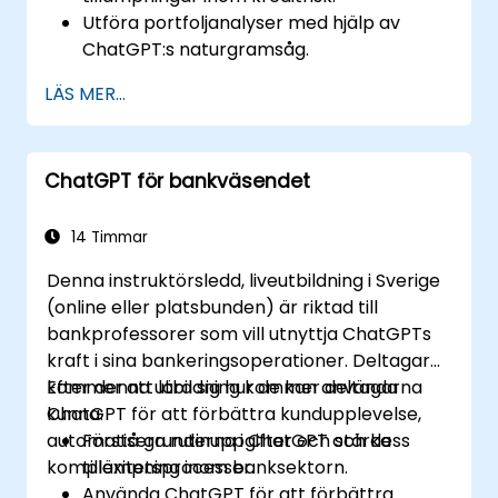
Utföra portfoljanalyser med hjälp av
ChatGPT:s naturgramsåg.
Implementera dataprojekt och analytiska
LÄS MER...
projekt med ChatGPT:s stöd.
Optimera beslutsfattande processer
med ChatGPT i kreditriskarbetsflödet.
ChatGPT för bankväsendet
Identifiera bästa praxis för att integrera
ChatGPT i riskhanteringsstrategier.
14 Timmar
Denna instruktörsledd, liveutbildning i Sverige
(online eller platsbunden) är riktad till
bankprofessorer som vill utnyttja ChatGPTs
kraft i sina bankeringsoperationer. Deltagare
kommer att lära sig hur de kan använda
Efter denna utbildning kommer deltagarna
ChatGPT för att förbättra kundupplevelse,
kunna:
automatisera rutinuppgifter och stärka
Förstå grunderna i ChatGPT och dess
komplexitetsprocesser.
tillämpning inom banksektorn.
Använda ChatGPT för att förbättra