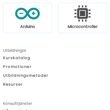
arbetsgivare prioriterar kunskap i RISC V-
arkitektur kombinerad med SoC-design, RTL-
verifiering (UVM/SystemVerilog), utveckling
av AI-acceleratorer, systemprogrammering i
Rust, konfidentiell datorkomputation och
Arduino
Microcontroller
färdigheter inom öppna toolchains. Tillväxten
av fordonsklassade RISC V-processorer (ISO
26262), serverklassade processorer (AIA-
interruptkontroller, multi-core-coherency)
Utbildningar
och edge-AI-inferens NPUs representerar de
Kurskatalog
snabbast växande kompetensområdena.
Företag som SiFive, Qualcomm och Western
Promotioner
Digital har accelererat RISC V-utvecklingen,
Utbildningsmetoder
vilket driver efterfrågan på ingenjörer som
kan brygga arkitekturspecifikation,
Resurser
kretsimplementation, firmware och
mjukvarustapeldutveckling inom en enda
kompetensprofil.
Konsulttjänster