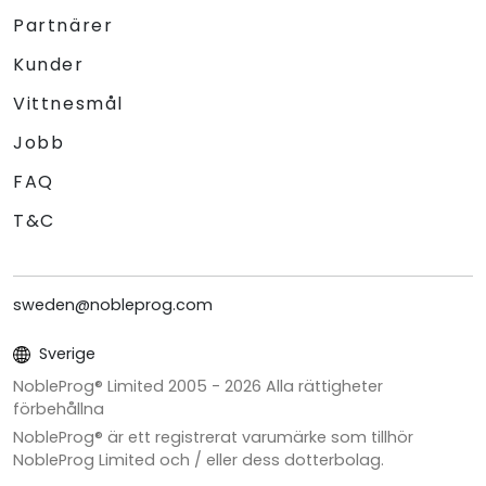
Partnärer
Kunder
Vittnesmål
Jobb
FAQ
T&C
sweden@nobleprog.com
Sverige
NobleProg® Limited 2005 -
2026
Alla rättigheter
förbehållna
NobleProg® är ett registrerat varumärke som tillhör
NobleProg Limited och / eller dess dotterbolag.