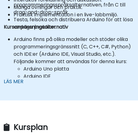
programmeringsspråksalternativen, från C till
Många övningar och praktik.
drag-and-drop-språk.
Praktisk implementation i en live-labbmiljö.
Testa, felsöka och distribuera Arduino för att lösa
Kursanpassningsalternativ
verkliga problem.
Arduino finns på olika modeller och stöder olika
programmeringsgränssnitt (C, C++, C#, Python)
och IDE:er (Arduino IDE, Visual Studio, etc.).
Följande kommer att användas för denna kurs:
Arduino Uno platta
Arduino IDE
LÄS MER
Arduinospråk (baserat på C/C++)
*** Deltagare är ansvariga för att köpa sina egna
Arduinokomponenter! ***
Hårdvarakits kan köpas från leverantörer,
som:
Arduino Starter Kit
https://store.arduino.cc/products/arduino-
Kursplan
starter-kit-multi-language
För att begära en annan inställning, vänligen