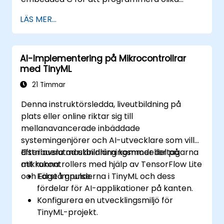
typer av mikrokontroller baserade på olika
LÄS MER...
processarkitekturer (8051, ARM CORTEX M-3
och ARM9).
AI-Implementering på Mikrocontrollrar
med TinyML
21 Timmar
Denna instruktörsledda, liveutbildning på
plats eller online riktar sig till
mellanavancerade inbäddade
systemingenjörer och AI-utvecklare som vill
distribuera maskininlärningsmodeller på
Efter avslutad utbildning kommer deltagarna
mikrokontrollers med hjälp av TensorFlow Lite
att kunna:
och Edge Impulse.
Förstå grunderna i TinyML och dess
fördelar för AI-applikationer på kanten.
Konfigurera en utvecklingsmiljö för
TinyML-projekt.