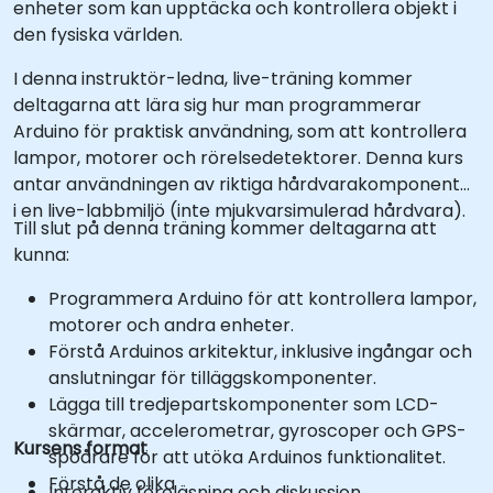
enheter som kan upptäcka och kontrollera objekt i
den fysiska världen.
I denna instruktör-ledna, live-träning kommer
deltagarna att lära sig hur man programmerar
Arduino för praktisk användning, som att kontrollera
lampor, motorer och rörelsedetektorer. Denna kurs
antar användningen av riktiga hårdvarakomponenter
i en live-labbmiljö (inte mjukvarsimulerad hårdvara).
Till slut på denna träning kommer deltagarna att
kunna:
Programmera Arduino för att kontrollera lampor,
motorer och andra enheter.
Förstå Arduinos arkitektur, inklusive ingångar och
anslutningar för tilläggskomponenter.
Lägga till tredjepartskomponenter som LCD-
skärmar, accelerometrar, gyroscoper och GPS-
Kursens format
spoårare för att utöka Arduinos funktionalitet.
Förstå de olika
Interaktiv föreläsning och diskussion.