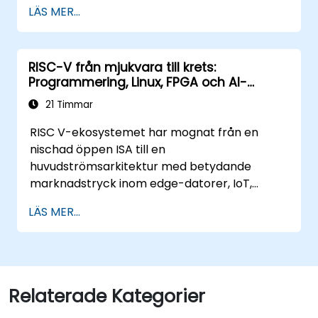
Träna, optimera och distribuera AI-
LÄS MER...
modeller på lågeffektmikrokontrollers.
Använda TensorFlow Lite och Edge
Impulse för att implementera verkliga
RISC-V från mjukvara till krets:
TinyML-applikationer.
Programmering, Linux, FPGA och AI-
Optimera AI-modeller för
applikationer
strömförbrukningseffektivitet och
21 Timmar
minnesbegränsningar.
RISC V-ekosystemet har mognat från en
nischad öppen ISA till en
huvudströmsarkitektur med betydande
marknadstryck inom edge-datorer, IoT,
fordonsindustrin, AI-acceleration och servrar.
LÄS MER...
Branschrapporter identifierar ett kritiskt
talangbrist: färre än 5 000 RISC V-
kretsdesigners finns globalt mot en
uppskattning på över 15 000 öppna positioner
inom halvledarindustrin.
Relaterade Kategorier
Nyckelrekryteringstrender visar att