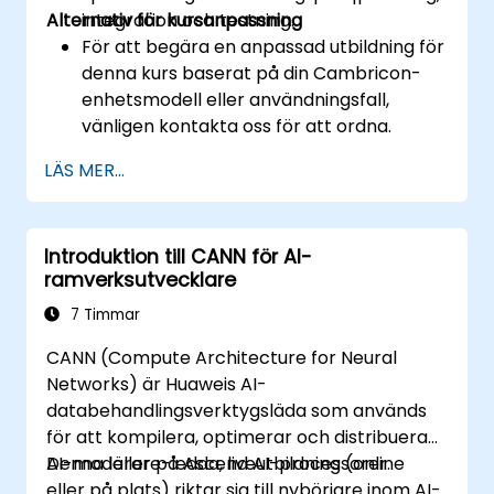
Alternativ för kursanpassning
integration och testning.
För att begära en anpassad utbildning för
denna kurs baserat på din Cambricon-
enhetsmodell eller användningsfall,
vänligen kontakta oss för att ordna.
LÄS MER...
Introduktion till CANN för AI-
ramverksutvecklare
7 Timmar
CANN (Compute Architecture for Neural
Networks) är Huaweis AI-
databehandlingsverktygsläda som används
för att kompilera, optimerar och distribuera
AI-modeller på Ascend AI-processorer.
Denna lärare-ledda, liveutbildning (online
eller på plats) riktar sig till nybörjare inom AI-