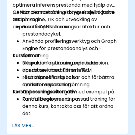
optimera inferensprestanda med hjälp av
CANN:s avancerade verktygsskap, inklusive
Genom denna träning kommer deltagarna
Graph Engine, TIK och utveckling av
att kunna:
anpassade operatorer.
Förstå CANNs körningsarkitektur och
prestandacykel.
Använda profileringsverktyg och Graph
Engine för prestandaanalys och -
Kursformat
optimering.
Skapa och optimera anpassade
Interaktiv föreläsning och diskussion.
operatorer med TIK och TVM.
Hands-on laborationer med
Lösa minnesflaskehalsar och förbättra
realtidsprofilering och
modellens genomströmning.
operatoranpassning.
Kursanpassningsalternativ
Optimeringsövningar med exempel på
kantfalldeployment.
För att begära en anpassad träning för
denna kurs, kontakta oss för att ordna
det.
LÄS MER...