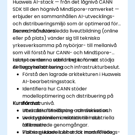
Huaweis AI-stack — från det lågnivå CANN
SDK till den högnivå MindSpore-ramverket —
erbjuder en sammanhållen AI-utvecklings-
och distribueringsmiljö som är optimerad för
Ascend-hårdvara.
Denna instruktörsledda liveutbildning (online
eller på plats) vänder sig till tekniska
yrkesverksamma på nybörjar- till mellanivå
som vill förstå hur CANN- och MindSpore-
komponenterna samarbetar för att stödja
I slutet av denna utbildning kommer
AI-livscykelhantering och infrastrukturbeslut.
deltagarna att kunna:
Förstå den lagrade arkitekturen i Huaweis
AI-bearbetningsstack.
Identifiera hur CANN stöder
modelloptimering och distribuering på
Kursformat
hårdvarunivå.
Utvärdera MindSpore-ramverket och
Interaktiv föreläsning och diskussion.
verktygslänken i relation till industriella
Live systemdemonstrationer och
alternativ.
fallbaserade genomgångar.
Placera Huaweis AI-stack inom företags-
Valfria guidade labbar för modellflöde