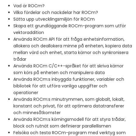
Vad är ROCm?
Vilka fördelar och nackdelar har ROCm?
Sätta upp utvecklingsmiljön för ROCm
Skapa ett grundläggande ROCm-program som utför
vektoraddition
Använda ROCm API för att fråga enhetsinformation,
allokera och deallokera minne på enheten, kopiera data
mellan värd och enhet, starta kärnor och synkronisera
trådar
Använda ROCm C/C++-språket för att skriva kärnor
som körs på enheten och manipulera data
Använda ROCm:s inbyggda funktioner, variabler och
bibliotek för att utföra vanliga uppgifter och
operationer
Använda ROCm:s minutrymmen, som globalt, lokalt,
konstant och privat, för att optimera datatransferer
och minnesåtkomster
Använda ROCm:s körningsmodell för att styra trådar,
block och rutnät som definierar parallellismen
Felsöka och testa ROCm-program med verktyg som