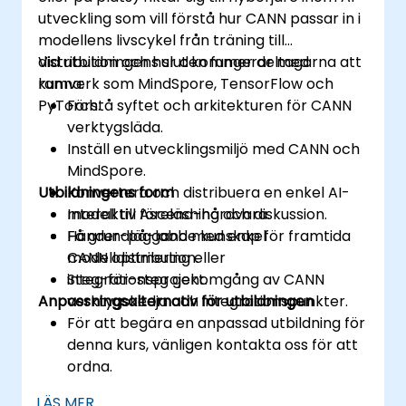
utveckling som vill förstå hur CANN passar in i
modellens livscykel från träning till
distribution och hur den fungerar med
Vid utbildningens slut kommer deltagarna att
ramverk som MindSpore, TensorFlow och
kunna:
PyTorch.
Förstå syftet och arkitekturen för CANN
verktygsläda.
Inställ en utvecklingsmiljö med CANN och
MindSpore.
Utbildningens form
Konvertera och distribuera en enkel AI-
modell till Ascend-hårdvara.
Interaktiv föreläsning och diskussion.
Få grundläggande kunskap för framtida
Händer-på-labb med enkel
CANN optimering eller
modelldistribution.
integrationsprojekt.
Steg-för-steg genomgång av CANN
Anpassningsalternativ för utbildningen
verktygskedja och integrationspunkter.
För att begära en anpassad utbildning för
denna kurs, vänligen kontakta oss för att
ordna.
LÄS MER...