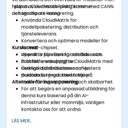
hjälp av CloudMatrix-plattformen med CANN
I slutet av denna utbildning kommer
och MindSpore-integrering.
deltagarna att kunna:
Använda CloudMatrix för
modellpaketering, distribution och
tjänsteleverans.
Konvertera och optimera modeller för
Kursformat
Ascend-chipset.
Upprätta pipelines för realtids- och
Interaktiv föreläsning och diskussion.
batchinferensuppgifter.
Praktisk användning av CloudMatrix med
Övervaka distributioner och justera
verkliga distributionsscenarier.
prestanda i produktionsmiljöer.
Guidada övningar med fokus på
Alternativ för kursanpassning
konvertering, optimering och skalbarhet.
För att begära en anpassad utbildning för
denna kurs baserad på din AI-
infrastruktur eller molnmiljö, vänligen
kontakta oss för att ordna.
LÄS MER...