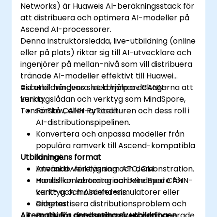
Networks) är Huaweis AI-beräkningsstack för
att distribuera och optimera AI-modeller på
Ascend AI-processorer.
Denna instruktörsledda, live-utbildning (online
eller på plats) riktar sig till AI-utvecklare och
ingenjörer på mellan-nivå som vill distribuera
tränade AI-modeller effektivt till Huawei
Ascend-hårdvara med hjälp av CANN-
Vid utbildningens slut kommer deltagarna att
verktygslådan och verktyg som MindSpore,
kunna:
TensorFlow, eller PyTorch.
Förstå CANN-arkitekturen och dess roll i
AI-distributionspipelinen.
Konvertera och anpassa modeller från
populära ramverk till Ascend-kompatibla
Utbildningens format
format.
Använda verktyg som ATC, OM
Interaktiv föreläsning och demonstration.
modellkonvertering och MindSpore för
Hands-on laboratoriearbete med CANN-
kant- och molninferens.
verktyg och Ascend-simulatorer eller
Diagnostisera distributionsproblem och
enheter.
Alternativ för anpassning av utbildningen
optimera prestanda på Ascend-
Praktiska distributionsscenarier baserade