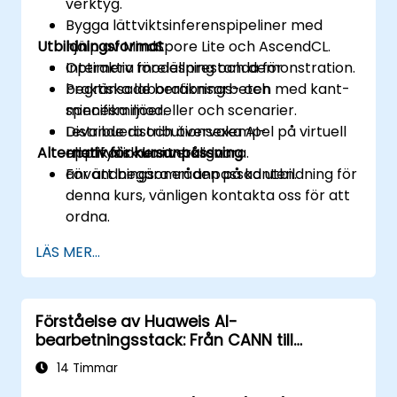
verktyg.
Bygga lättviktsinferenspipeliner med
Utbildningsformat
hjälp av MindSpore Lite och AscendCL.
Optimera modellprestanda för
Interaktiv föreläsning och demonstration.
begränsade beräknings- och
Praktiska laborationsarbeten med kant-
minnesmiljöer.
specifika modeller och scenarier.
Distribuera och övervaka AI-
Levande distributionsexempel på virtuell
Alternativ för kursanpassning
applikationer i verkliga
eller fysisk kant-hårdvara.
användningsområden på kanten.
För att begära en anpassad utbildning för
denna kurs, vänligen kontakta oss för att
ordna.
LÄS MER...
Förståelse av Huaweis AI-
bearbetningsstack: Från CANN till
MindSpore
14 Timmar