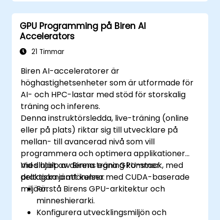
GPU Programming på Biren AI
Accelerators
21 Timmar
Biren AI-acceleratorer är
höghastighetsenheter som är utformade för
AI- och HPC-lastar med stöd för storskalig
träning och inferens.
Denna instruktörsledda, live-träning (online
eller på plats) riktar sig till utvecklare på
mellan- till avancerad nivå som vill
programmera och optimera applikationer
med hjälp av Birens egna GPU-stack, med
Vid slutet av denna träning kommer
praktiska jämförelser med CUDA-baserade
deltagarna att kunna:
miljöer.
Förstå Birens GPU-arkitektur och
minneshierarki.
Konfigurera utvecklingsmiljön och