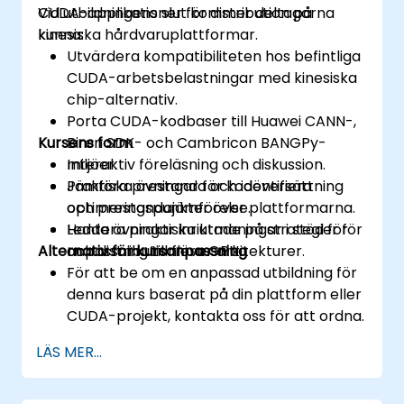
CUDA-applikationer för distribution på
Vid utbildningens slut kommer deltagarna
kinesiska hårdvaruplattformar.
kunna:
Utvärdera kompatibiliteten hos befintliga
CUDA-arbetsbelastningar med kinesiska
chip-alternativ.
Porta CUDA-kodbaser till Huawei CANN-,
Kursens form
Biren SDK- och Cambricon BANGPy-
miljöer.
Interaktiv föreläsning och diskussion.
Jämföra prestanda och identifiera
Praktiska övningar för kodöversättning
optimeringspunkter över plattformarna.
och prestandajämförelse.
Hantera praktiska utmaningar i stöd för
Ledda övningar inriktade på strategier för
Alternativ för kursanpassning
och distribution över arkitekturer.
anpassning till flera GPU.
För att be om en anpassad utbildning för
denna kurs baserat på din plattform eller
CUDA-projekt, kontakta oss för att ordna.
LÄS MER...