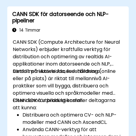
CANN SDK för datorseende och NLP-
pipeliner
14 Timmar
CANN SDK (Compute Architecture for Neural
Networks) erbjuder kraftfulla verktyg för
distribution och optimering av realtids AI-
applikationer inom datorseende och NLP,
särskilt på Huawei Ascend-hårdvara.
Detta instruktörledda, liveutbildning (online
eller på plats) är riktat till mellannivå AI-
praktiker som vill bygga, distribuera och
optimera visuella och språkmodeller med
CANN SDK för produktionsfall.
Efter denna utbildning kommer deltagarna
att kunna:
Distribuera och optimera CV- och NLP-
modeller med CANN och AscendCL.
Använda CANN-verktyg för att