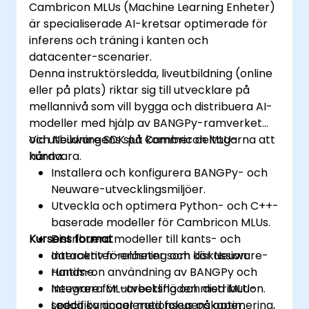
Cambricon MLUs (Machine Learning Enheter)
är specialiserade AI-kretsar optimerade för
inferens och träning i kanten och
datacenter-scenarier.
Denna instruktörsledda, liveutbildning (online
eller på plats) riktar sig till utvecklare på
mellannivå som vill bygga och distribuera AI-
modeller med hjälp av BANGPy-ramverket
och Neuware SDK på Cambricon MLU-
Vid utbildningens slut kommer deltagarna att
hårdvara.
kunna:
Installera och konfigurera BANGPy- och
Neuware-utvecklingsmiljöer.
Utveckla och optimera Python- och C++-
baserade modeller för Cambricon MLUs.
Kursens format
Distribuera modeller till kants- och
datacenter-enheter som kör Neuware-
Interaktiv föreläsning och diskussion.
runtime.
Hands-on användning av BANGPy och
Integrera ML-arbetsflöden med MLU-
Neuware för utveckling och distribution.
specifika accelerationsegenskaper.
Ledda övningar med fokus på optimering,