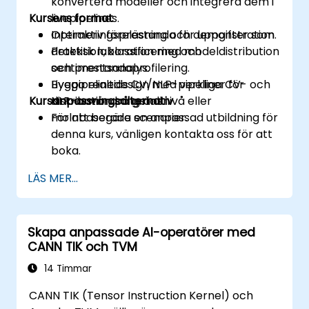
konvertera modeller och integrera dem i
Kursens format
livepipelines.
Optimeringsprestanda för uppgifter som
Interaktiv föreläsning och demonstration.
detektion, klassificering och
Praktisk laboration med modeldistribution
sentimentsanalys.
och prestandaprofilering.
Bygga realtids CV/NLP-pipeliner för
Livepipelinedesign med verkliga CV- och
Kursanpassningsalternativ
distribution på gränsnivå eller
NLP-användningsfall.
molnbaserade scenarier.
För att begära en anpassad utbildning för
denna kurs, vänligen kontakta oss för att
boka.
LÄS MER...
Skapa anpassade AI-operatörer med
CANN TIK och TVM
14 Timmar
CANN TIK (Tensor Instruction Kernel) och