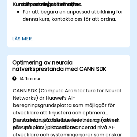
Kursanpassningsalternativ
eller moln/lokala miljöer.
från MindSpore till CANN.
För att begära en anpassad utbildning för
denna kurs, kontakta oss för att ordna.
LÄS MER...
Optimering av neurala
nätverksprestanda med CANN SDK
14 Timmar
CANN SDK (Compute Architecture for Neural
Networks) är Huawei’s AI-
beregningsgrundsplatta som möjliggör för
utvecklare att finjustera och optimera
prestandan på distribuerade neuronnätverk
Denna instruktörsledda, live-träning (online
på Ascend AI-processorer.
eller på plats) riktas till avancerad nivå AI-
utvecklare och systemingenjörer som önskar