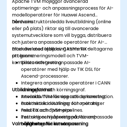
Apache TVM möjliggör avancerad
optimerings- och anpassningsprocess för AI-
modelloperatörer för Huawei Ascend
hårdvara.
Denna instruktörsledda liveutbildning (online
eller på plats) riktar sig till avancerade
systemutvecklare som vill bygga, distribuera
och justera anpassade operatörer för AI-
modeller med hjälp av CANN’s TIK-
Efter avslutad utbildning kommer deltagarna
programmeringsmodell och TVM-
att kunna:
kompilatorintegrering.
Skriva och testa anpassade AI-
operatörer med hjälp av TIK DSL för
Ascend-processorer.
Integrera anpassade operatörer i CANN
Utbildningsformat
körningstid och körningsgraf.
Använda TVM för operatörsplanering,
Interaktiv föreläsning och demonstration.
automatisk inställning och mätning.
Praktiska kodövningar för operatörer
Felsöka och optimeras
med TIK och TVM-pipelines.
instruktionsnivåprestanda för anpassade
Testning och justering på Ascend-
Valmöjligheter för kursanpassning
beräkningsmönster.
hårdvara eller simulatorer.