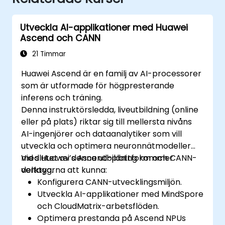
Utveckla AI-applikationer med Huawei
Ascend och CANN
21 Timmar
Huawei Ascend är en familj av AI-processorer
som är utformade för högpresterande
inferens och träning.
Denna instruktörsledda, liveutbildning (online
eller på plats) riktar sig till mellersta nivåns
AI-ingenjörer och dataanalytiker som vill
utveckla och optimera neuronnätmodeller
med Huawei’s Ascend-plattform och CANN-
Vid slutet av denna utbildning kommer
verktyg.
deltagarna att kunna:
Konfigurera CANN-utvecklingsmiljön.
Utveckla AI-applikationer med MindSpore
och CloudMatrix-arbetsflöden.
Optimera prestanda på Ascend NPUs