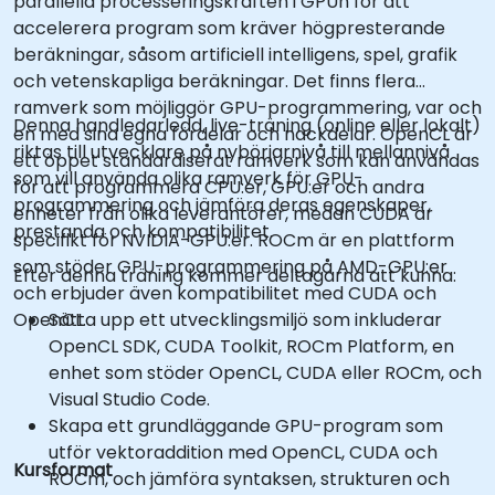
parallella processeringskraften i GPUn för att
accelerera program som kräver högpresterande
beräkningar, såsom artificiell intelligens, spel, grafik
och vetenskapliga beräkningar. Det finns flera
ramverk som möjliggör GPU-programmering, var och
Denna handledarledd, live-träning (online eller lokalt)
en med sina egna fördelar och nackdelar. OpenCL är
riktas till utvecklare på nybörjarnivå till mellannivå
ett öppet standardiserat ramverk som kan användas
som vill använda olika ramverk för GPU-
för att programmera CPU:er, GPU:er och andra
programmering och jämföra deras egenskaper,
enheter från olika leverantörer, medan CUDA är
prestanda och kompatibilitet.
specifikt för NVIDIA-GPU:er. ROCm är en plattform
som stöder GPU-programmering på AMD-GPU:er
Efter denna träning kommer deltagarna att kunna:
och erbjuder även kompatibilitet med CUDA och
OpenCL.
Sätta upp ett utvecklingsmiljö som inkluderar
OpenCL SDK, CUDA Toolkit, ROCm Platform, en
enhet som stöder OpenCL, CUDA eller ROCm, och
Visual Studio Code.
Skapa ett grundläggande GPU-program som
utför vektoraddition med OpenCL, CUDA och
Kursformat
ROCm, och jämföra syntaksen, strukturen och