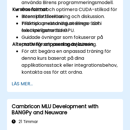
använda Birens programmeringsmodell.
Kursens format
Översätta och optimera CUDA-stilkod för
Biren-plattformar.
Interaktiv föreläsning och diskussion.
Tillämpa prestandajusterings- och
Praktisk användning av Birens SDK i
felsökningsmetoder.
exempellastar för GPU.
Guidade övningar som fokuserar på
Alternativ för anpassning av kursen
portning och prestandajustering.
För att begära en anpassad träning för
denna kurs baserat på dina
applikationsstack eller integrationsbehov,
kontakta oss för att ordna.
LÄS MER...
Cambricon MLU Development with
BANGPy and Neuware
21 Timmar