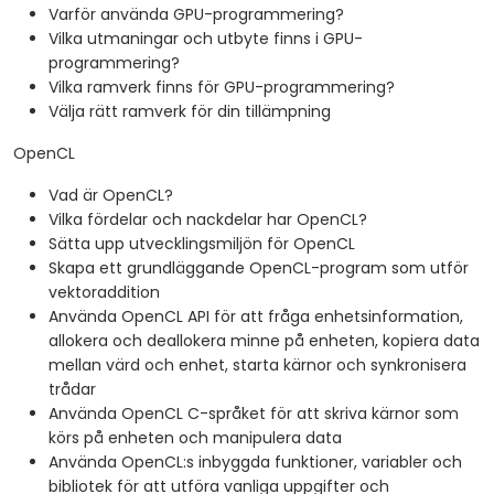
Varför använda GPU-programmering?
NVIDIA Nsight.
Vilka utmaningar och utbyte finns i GPU-
Optimerar GPU-program med tekniker som
programmering?
sammanfogning, cachning, förhandsladdning och
Vilka ramverk finns för GPU-programmering?
profilering.
Välja rätt ramverk för din tillämpning
OpenCL
Vad är OpenCL?
Vilka fördelar och nackdelar har OpenCL?
Sätta upp utvecklingsmiljön för OpenCL
Skapa ett grundläggande OpenCL-program som utför
vektoraddition
Använda OpenCL API för att fråga enhetsinformation,
allokera och deallokera minne på enheten, kopiera data
mellan värd och enhet, starta kärnor och synkronisera
trådar
Använda OpenCL C-språket för att skriva kärnor som
körs på enheten och manipulera data
Använda OpenCL:s inbyggda funktioner, variabler och
bibliotek för att utföra vanliga uppgifter och