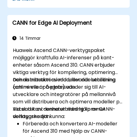
CANN for Edge AI Deployment
14 Timmar
Huaweis Ascend CANN-verktygspaket
möjliggör kraftfulla AI-inferenser på kant-
enheter såsom Ascend 310. CANN erbjuder
viktiga verktyg för kompilering, optimering
och distribution av modeller där beräkning
Denna instruktörsledda, levande utbildning
och minne är begränsade.
(online eller på plats) vänder sig till AI-
utvecklare och integratörer på mellannivå
som vill distribuera och optimera modeller på
Ascend kant-enheter med hjälp av CANN-
Vid slutet av denna utbildning kommer
verktygskedjan.
deltagarna att kunna:
Förbereda och konvertera AI-modeller
för Ascend 310 med hjälp av CANN-