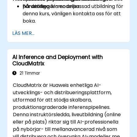
hårdvara.
på verkliga AI-modeller.
För att begära en anpassad utbildning för
denna kurs, vänligen kontakta oss för att
boka.
LÄS MER...
AI Inference and Deployment with
CloudMatrix
21 Timmar
CloudMatrix är Huaweis enhetliga AI-
utvecklings- och distribueringsplattform,
utformad för att stödja skalbara,
produktionsgraderade inferenspipelines.
Denna instruktörsledda, liveutbildning (online
eller på plats) riktar sig till AI-professionella
på nybörjar- till mellanavancerad nivå som
vill distribuera och övervaka AI-modeller med