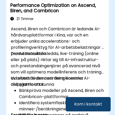
Performance Optimization on Ascend,
Biren, and Cambricon
21 Timmar
Ascend, Biren och Cambricon är ledande AI-
hårdvaruplattformar i Kina, var och en
erbjuder unika accelerations- och
profileringverktyg för AI-arbetsbelastningar i
produktionsskala.
Denna instruktörsledda, live-träning (online
eller på plats) riktar sig till AI-infrastruktur-
och prestandaingenjörer på avancerad nivå
som vill optimera modellinferens och träning
av arbetsflöden över flera kinesiska AI-
Vid slutet av denna träning kommer
chipplattformar.
deltagarna att kunna:
Bänkpröva modeller på Ascend, Biren och
Cambricon-plattformar.
Identifiera systemflaskhalsar och
Kom i kontakt
minnes-/beräkningsineffektivitet.