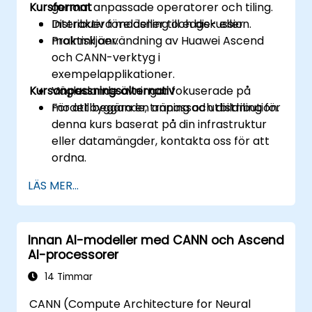
Kursformat
genom anpassade operatorer och tiling.
Distribuera modeller till edge- eller
Interaktiv föreläsning och diskussion.
molnmiljöer.
Praktisk användning av Huawei Ascend
och CANN-verktyg i
exempelapplikationer.
Kursanpassningsalternativ
Vägledande övningar fokuserade på
modellbyggande, träning och distribution.
För att begära en anpassad utbildning för
denna kurs baserat på din infrastruktur
eller datamängder, kontakta oss för att
ordna.
LÄS MER...
Innan AI-modeller med CANN och Ascend
AI-processorer
14 Timmar
CANN (Compute Architecture for Neural