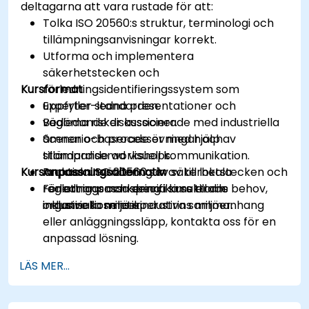
deltagarna att vara rustade för att:
Tolka ISO 20560:s struktur, terminologi och
tillämpningsanvisningar korrekt.
Utforma och implementera
säkerhetstecken och
Kursformat
rörledningsidentifieringssystem som
uppfyller standarden.
Experter-ledna presentationer och
Bedöma risker associerade med industriella
vägledande diskussioner.
ämnen och processer med hjälp av
Scenario-baserade övningar och
standardiserad visuell kommunikation.
tillämpande workshops.
Kursanpassningsalternativ
Anpassa ISO 20560:s krav till lokala
Praktisk utvärdering av säkerhetstecken och
regleringar och specifika sektorns behov,
rörledningsmarkering i simulerade
För att anpassa denna kurs till din
inklusive kosmetikindustrins miljöer.
industriella miljöer.
organisationens operativa sammanhang
eller anläggningssläpp, kontakta oss för en
anpassad lösning.
LÄS MER...