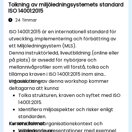
Tolkning av miljöledningsystemets standard
ISO 14001:2015
24 Timmar
ISO 14001:2015 är en internationell standard för
utveckling, implementering och förbättring av
ett Miljöledningsystem (MLS).
Denna instruktörledd, liveutbildning (online eller
på plats) är avsedd för nybörjare och
mellannivåprofiler som vill förstå, tolka och
tillämpa kraven i ISO 14001:2015 inom sina
organisationer.
Vid avslutning av denna workshop kommer
deltagarna att kunna:
Tolka strukturen, kraven och syftet med ISO
14001:2015.
Identifiera miljöaspekter och risker enligt
standarden.
Kursens format
Utvärdera organisationskontext och
ledningsansvar.
Vägledande presentationer med exempel