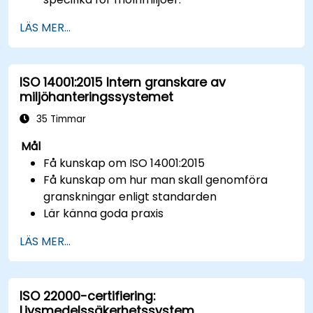
Implementera kontrollerna i ISO 27017 inom
LÄS MER...
molntjänsteleverantörer och molnkunder.
Stämma över molnsäkerhetsstrategier med
kraven i ISO 27001.
ISO 14001:2015 Intern granskare av
Säkerställa efterlevnad av internationella
miljöhanteringssystemet
bästa praxis för molnsäkerhet.
35 Timmar
Mål
Få kunskap om ISO 14001:2015
Få kunskap om hur man skall genomföra
granskningar enligt standarden
Lär känna goda praxis
LÄS MER...
ISO 22000-certifiering:
Livsmedelssäkerhetssystem