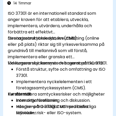
14 Timmar
ISO 37301 är en internationell standard som
anger kraven för att etablera, utveckla,
implementera, utvärdera, underhålla och
förbättra ett effektivt
företagssamtyckessystem (CMS).
Denna instruktörsledda, liveutbildning (online
eller på plats) riktar sig till yrkesverksamma på
grundnivå till mellannivå som vill förstå,
implementera eller granska ett
företagssamtyckessystem baserat på ISO 37301.
Vid kursens slut kommer deltagarna att kunna:
Förstå struktur, syfte och omfattning av ISO
37301.
Implementera nyckelelementen i ett
företagssamtyckessystem (CMS).
Kursformat
Identifiera samtyckesrisker och möjligheter
inom organisationen.
Interaktiv föreläsning och diskussion.
Integrera ISO 37301 CMS med befintliga
Händer-på-övningar och praktiska
styrelse-, risk- eller ISO-system.
fallstudier.