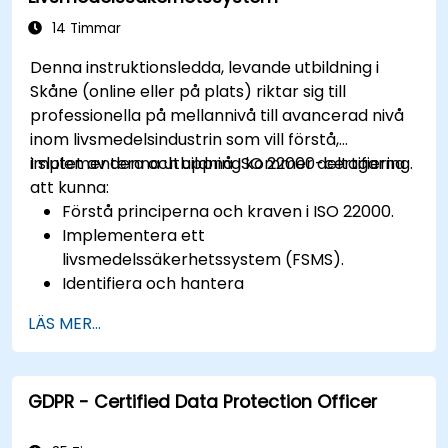
14 Timmar
Denna instruktionsledda, levande utbildning i
Skåne (online eller på plats) riktar sig till
professionella på mellannivå till avancerad nivå
inom livsmedelsindustrin som vill förstå,
implementera och uppnå ISO 22000-certifiering.
I slutet av denna utbildning kommer deltagarna
att kunna:
Förstå principerna och kraven i ISO 22000.
Implementera ett
livsmedelssäkerhetssystem (FSMS).
Identifiera och hantera
livsmedelssäkerhetsrisker med hjälp av
LÄS MER...
HACCP-principer.
Förbereda sig för ISO 22000-
certifieringsrevisioner.
GDPR - Certified Data Protection Officer
Säkerställa överensstämmelse med
internationella