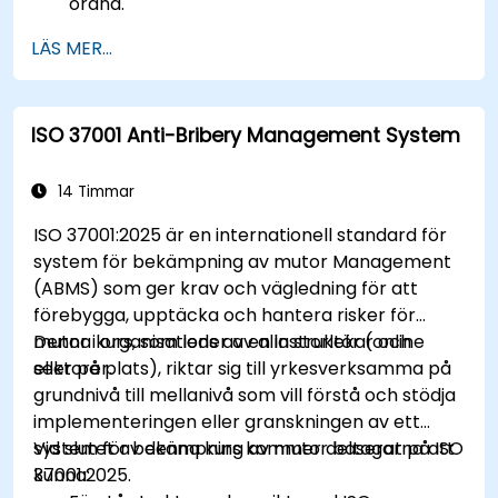
ordna.
LÄS MER...
ISO 37001 Anti-Bribery Management System
14 Timmar
ISO 37001:2025 är en internationell standard för
system för bekämpning av mutor Management
(ABMS) som ger krav och vägledning för att
förebygga, upptäcka och hantera risker för
mutor i organisationer av alla storlekar och
Denna kurs, som leds av en instruktör (online
sektorer.
eller på plats), riktar sig till yrkesverksamma på
grundnivå till mellanivå som vill förstå och stödja
implementeringen eller granskningen av ett
system för bekämpning av mutor baserat på ISO
Vid slutet av denna kurs kommer deltagarna att
37001:2025.
kunna: