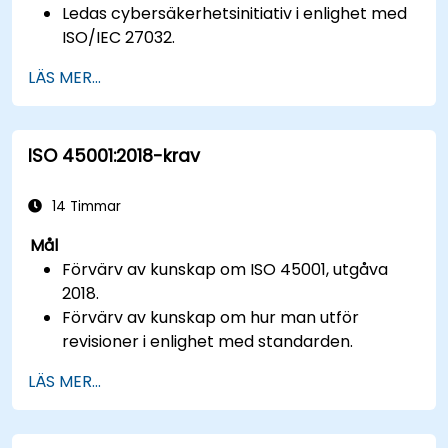
Ledas cybersäkerhetsinitiativ i enlighet med
ISO/IEC 27032.
Hantera cybersäkerhet effektivt i
LÄS MER...
cyberrymden.
Skapa ett säkert cyberspace-miljö för
organisationer.
ISO 45001:2018-krav
14 Timmar
Mål
Förvärv av kunskap om ISO 45001, utgåva
2018.
Förvärv av kunskap om hur man utför
revisioner i enlighet med standarden.
Kännedom om bra praxis.
LÄS MER...