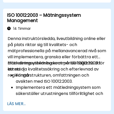
ISO 10012:2003 – Mätningssystem
Management
14 Timmar
Denna instruktörsledda, liveutbildning online eller
på plats riktar sig till kvalitets- och
mätprofessionella på mellanavancerad nivå som
vill implementera, granska eller förbättra ett
mätledningsystem baserat på ISO 10012:2003 för
Efter denna utbildning kommer deltagarna att
att stödja kvalitetssäkring och efterlevnad av
kunna:
regleringar.
Förstå strukturen, omfattningen och
avsikten med ISO 10012:2003.
Implementera ett mätledningsystem som
säkerställer utrustningens tillförlitlighet och
mätbarhetens spårbarhet.
LÄS MER...
Definiera roller, ansvar och dokumentation
som krävs för mätkontroll.