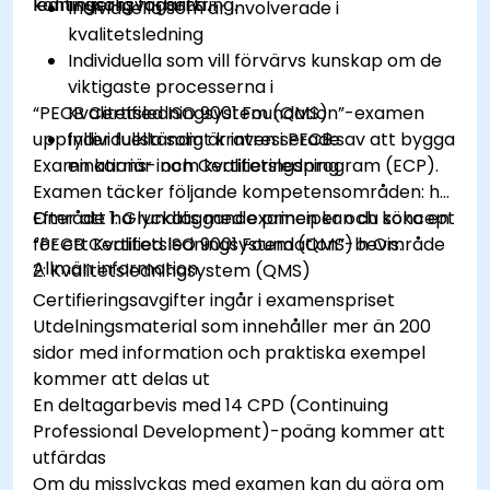
kontinuerlig förbättring.
ledningsansvägarna.
Individuella som är involverade i
kvalitetsledning
Individuella som vill förvärvs kunskap om de
viktigaste processerna i
“PECB Certified ISO 9001 Foundation”-examen
Kvalitetsledningsystem (QMS)
uppfyller fullständigt kraven i PECB:s
Individuella som är intresserade av att bygga
Examinations- och Certifieringsprogram (ECP).
en karriär inom kvalitetsledning
Examen täcker följande kompetensområden: h
Område 1: Grundläggande principer och koncept
Efter att ha lyckats med examen kan du söka en
för ett Kvalitetsledningsystem (QMS) h Område
“PECB Certified ISO 9001 Foundation”-bevis.
Allmän information
2: Kvalitetsledningsystem (QMS)
Certifieringsavgifter ingår i examenspriset
Utdelningsmaterial som innehåller mer än 200
sidor med information och praktiska exempel
kommer att delas ut
En deltagarbevis med 14 CPD (Continuing
Professional Development)-poäng kommer att
utfärdas
Om du misslyckas med examen kan du göra om