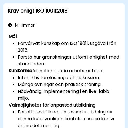
Integrera ISO 10012 med bredare kvalitets-
Krav enligt ISO 19011:2018
och riskhanteringsramverk (t.ex., ISO 9001,
ISO/IEC 17025).
14 Timmar
Mål
Förvärvat kunskap om ISO 19011, utgåva från
2018.
Förstå hur granskningar utförs i enlighet med
standarden.
Kursformat
Kunna identifiera goda arbetsmetoder.
Interaktiv föreläsning och diskussion.
Många övningar och praktisk träning.
Nödvändig implementering i en live-labb-
miljö.
Valmöjligheter för anpassad utbildning
För att beställa en anpassad utbildning av
denna kurs, vänligen kontakta oss så kan vi
ordna det med dig.