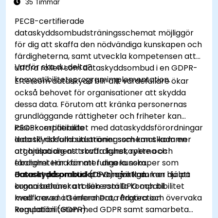
livsmedelssäkerhetsregleringar.
35 Timmar
PECB-certifierade
dataskyddsombudsträningsschemat möjliggör
för dig att skaffa den nödvändiga kunskapen och
färdigheterna, samt utveckla kompetensen att
Varför ska du delta?
utföra rollen som dataskyddsombud i en GDPR-
kompatibilitetsprogramimplementation.
Eftersom dataskydd blir allt värdefullare ökar
också behovet för organisationer att skydda
dessa data. Förutom att kränka personernas
grundläggande rättigheter och friheter kan
icke-kompatibilitet med dataskyddsförordningar
PECB-certifierade
leda till riskfulla situationer som kan skada en
dataskyddsombudsträningsschemat kommer
organisationens trovärdighet, rykte och
att hjälpa dig att skaffa kunskaperna och
ekonomi. Här kommer dina kunskaper som
färdigheterna för att fungera som
dataskyddsombud att vara viktiga.
Dataskyddsombud (DPO) så att du kan hjälpa
Baserat på praktiska övningar kommer du att
organisationer att säkerställa kompatibilitet
kunna behärska rollen som DPO och bli
med kraven i General Data Protection
kvalificerad att informera, rådgöra och övervaka
Regulation (GDPR).
kompatibiliteten med GDPR samt samarbeta