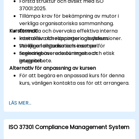
Förstå struktur och avsikt med ISO
37001:2025.
Tillämpa krav för bekämpning av mutor i
verkliga organisatoriska sammanhang.
Kursformat
Utveckla och övervaka effektiva interna
kontroller och rapporteringssystem.
Interaktiva föreläsningar och diskussioner.
Stödja en organisations insatser för
Verkliga fallstudier och exempel.
regleringsöverensstämmelse och etisk
Scenariebaserade övningar och
integritet.
grupparbete.
Alternativ för anpassning av kursen
För att begära en anpassad kurs för denna
kurs, vänligen kontakta oss för att arrangera.
LÄS MER...
ISO 37301 Compliance Management System