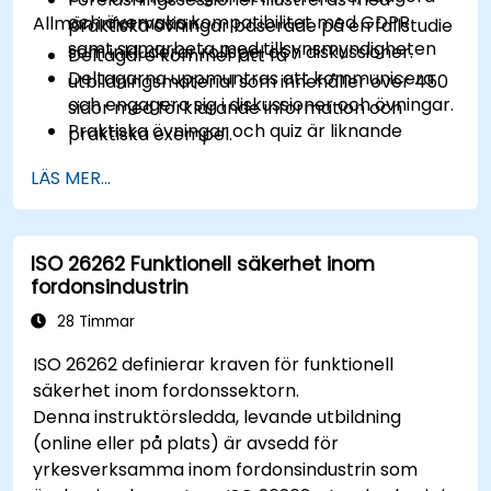
och övervaka kompatibilitet med GDPR
Allmän information
praktiska övningar baserade på en fallstudie
samt samarbeta med tillsynsmyndigheten
som inkluderar rollspel och diskussioner.
Deltagare kommer att få
Deltagarna uppmuntras att kommunicera
utbildningsmaterial som innehåller över 450
och engagera sig i diskussioner och övningar.
sidor med förklarande information och
Praktiska övningar och quiz är liknande
praktiska exempel.
certifieringsprovet.
En närvarobevis värt 31 CPD (Continuing
LÄS MER...
Professional Development) kreditpoäng
kommer att utfärdas till deltagare som har
deltagit i utbildningen.
ISO 26262 Funktionell säkerhet inom
fordonsindustrin
28 Timmar
ISO 26262 definierar kraven för funktionell
säkerhet inom fordonssektorn.
Denna instruktörsledda, levande utbildning
(online eller på plats) är avsedd för
yrkesverksamma inom fordonsindustrin som