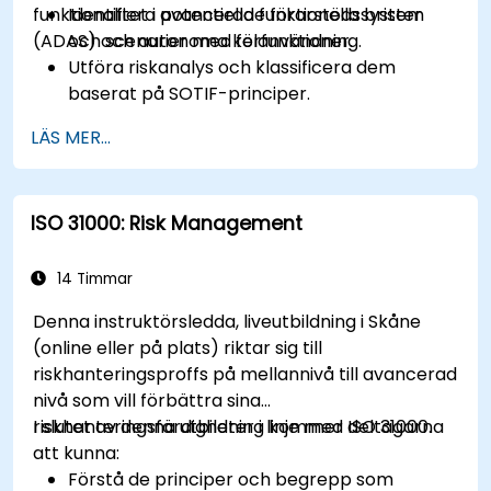
funktionalitet i avancerade förarstödssystem
Identifiera potentiella funktionella brister
(ADAS) och autonoma körfunktioner.
och scenarier med felanvändning.
Utföra riskanalys och klassificera dem
baserat på SOTIF-principer.
Integrera SOTIF-krav i systemdesign,
LÄS MER...
utveckling och valideringsfaser.
Implementera valideringsmetoder för att
hantera gränsfall och oförutsägbara risker.
ISO 31000: Risk Management
Säkerställa kontinuerlig övervakning och
förbättringar efter driftsättning för att
upprätthålla säkerheten.
14 Timmar
Identifiera och övervinna utmaningar
Denna instruktörsledda, liveutbildning i Skåne
specifika för ny teknik och SOTIF-processer.
(online eller på plats) riktar sig till
riskhanteringsproffs på mellannivå till avancerad
nivå som vill förbättra sina
riskhanteringsfärdigheter i linje med ISO 31000.
I slutet av denna utbildning kommer deltagarna
att kunna:
Förstå de principer och begrepp som