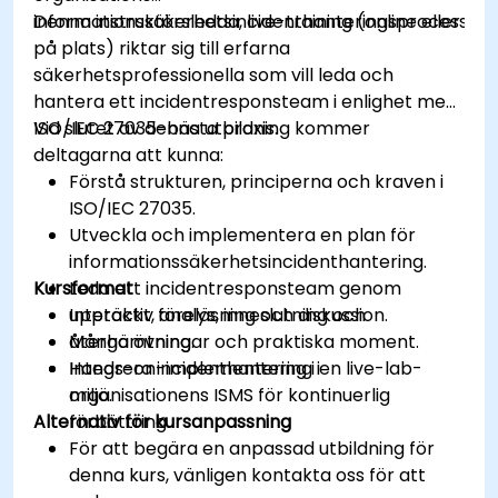
informationssäkerhetsincidenthanteringsprocess.
Denna instruktörsledda, live-training (online eller
på plats) riktar sig till erfarna
säkerhetsprofessionella som vill leda och
hantera ett incidentresponsteam i enlighet med
ISO/IEC 27035-bästa praxis.
Vid slutet av denna utbildning kommer
deltagarna att kunna:
Förstå strukturen, principerna och kraven i
ISO/IEC 27035.
Utveckla och implementera en plan för
informationssäkerhetsincidenthantering.
Kursformat
Leda ett incidentresponsteam genom
upptäckt, analys, inneslutning och
Interaktiv föreläsning och diskussion.
återhämtning.
Många övningar och praktiska moment.
Integrera incidenthantering i
Hands-on-implementering i en live-lab-
organisationens ISMS för kontinuerlig
miljö.
Alternativ för kursanpassning
förbättring.
För att begära en anpassad utbildning för
denna kurs, vänligen kontakta oss för att