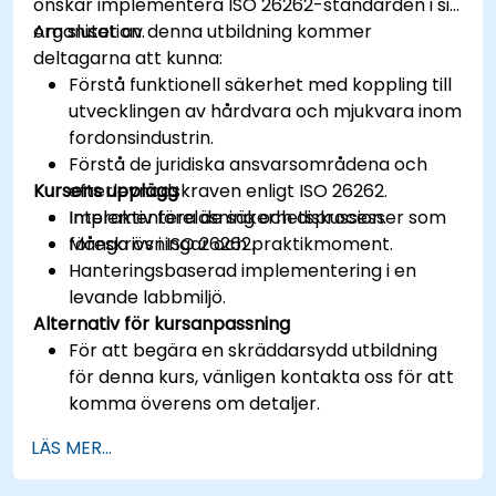
önskar implementera ISO 26262-standarden i sin
organisation.
Am slutet av denna utbildning kommer
deltagarna att kunna:
Förstå funktionell säkerhet med koppling till
utvecklingen av hårdvara och mjukvara inom
fordonsindustrin.
Förstå de juridiska ansvarsområdena och
Kursens upplägg
efterlevnadskraven enligt ISO 26262.
Implementera de säkerhetsprocesser som
Interaktiv föreläsning och diskussion.
föreskrivs i ISO 26262.
Många övningar och praktikmoment.
Hanteringsbaserad implementering i en
levande labbmiljö.
Alternativ för kursanpassning
För att begära en skräddarsydd utbildning
för denna kurs, vänligen kontakta oss för att
komma överens om detaljer.
LÄS MER...