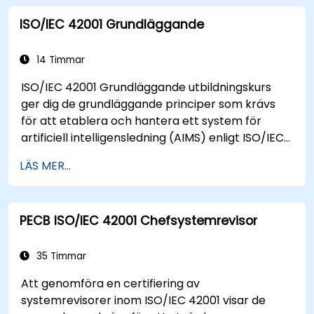
ISO/IEC 42001 Grundläggande
14 Timmar
ISO/IEC 42001 Grundläggande utbildningskurs
ger dig de grundläggande principer som krävs
för att etablera och hantera ett system för
artificiell intelligensledning (AIMS) enligt ISO/IEC
42001. Kursen är strukturerad för att ge dig
LÄS MER...
nödvändiga kunskaper, vilket skapar en solid
grund för fortsatt expertis inom AIMS.
PECB ISO/IEC 42001 Chefsystemrevisor
35 Timmar
Att genomföra en certifiering av
systemrevisorer inom ISO/IEC 42001 visar de