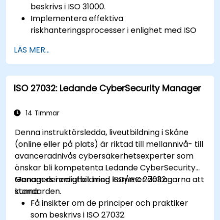
beskrivs i ISO 31000.
Implementera effektiva
riskhanteringsprocesser i enlighet med ISO
31000.
LÄS MER...
Identifiera och bedöm risker systematiskt.
Tillämpa riskhanteringsstrategier och
övervakningstekniker.
ISO 27032: Ledande CyberSecurity Manager
Kommunicera och rapportera risker på ett
transparent sätt inom organisationen.
14 Timmar
Denna instruktörsledda, liveutbildning i Skåne
(online eller på plats) är riktad till mellannivå- till
avanceradnivås cybersäkerhetsexperter som
önskar bli kompetenta Ledande CyberSecurity
Managers i enlighet med ISO/IEC 27032
Genom denna utbildning kommer deltagarna att
standarden.
kunna:
Få insikter om de principer och praktiker
som beskrivs i ISO 27032.