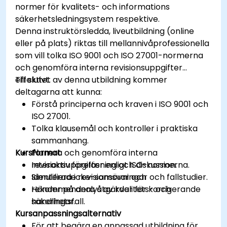
normer för kvalitets- och informations
säkerhetsledningsystem respektive.
Denna instruktörsledda, liveutbildning (online
eller på plats) riktas till mellannivåprofessionella
som vill tolka ISO 9001 och ISO 27001-normerna
och genomföra interna revisionsuppgifter
effektivt.
Till slutet av denna utbildning kommer
deltagarna att kunna:
Förstå principerna och kraven i ISO 9001 och
ISO 27001.
Tolka klausemål och kontroller i praktiska
sammanhang.
Kursformat
Planera och genomföra interna
revisionsuppgifter enligt ISO-normerna.
Interaktiv föreläsning och diskussion.
Identifiera icke-samsvar och
Simulerade revisionsövningar och fallstudier.
rekommendera åtgärder för korrigerande
Händer på analys av kvalitets- och
handlingar.
säkerhetsfall.
Kursanpassningsalternativ
För att begära en anpassad utbildning för