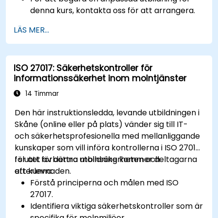
denna kurs, kontakta oss för att arrangera.
LÄS MER...
ISO 27017: Säkerhetskontroller för
informationssäkerhet inom molntjänster
14 Timmar
Den här instruktionsledda, levande utbildningen i
Skåne (online eller på plats) vänder sig till IT-
och säkerhetsprofesionella med mellanliggande
kunskaper som vill införa kontrollerna i ISO 27017
för att förbättra molnsäkerheten och
I slutet av denna utbildning kommer deltagarna
efterlevnaden.
att kunna:
Förstå principerna och målen med ISO
27017.
Identifiera viktiga säkerhetskontroller som är
specifika för molnmiljöer.