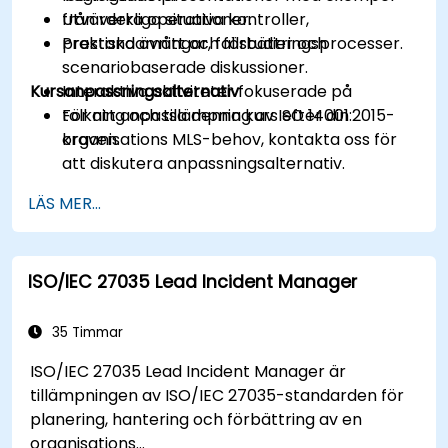
Utvärdera operativa kontroller,
från verkliga situationer.
prestandamått och förbättringsprocesser.
Praktiska övningar, fallstudier och
scenariobaserade diskussioner.
Kursanpassningsalternativ
Interaktiva aktiviteter fokuserade på
tolkning och tillämpning av ISO 14001:2015-
För att anpassa denna kurs efter din
kraven.
organisations MLS-behov, kontakta oss för
att diskutera anpassningsalternativ.
LÄS MER...
ISO/IEC 27035 Lead Incident Manager
35 Timmar
ISO/IEC 27035 Lead Incident Manager är
tillämpningen av ISO/IEC 27035-standarden för
planering, hantering och förbättring av en
organisations