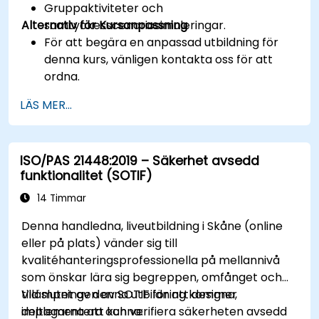
Gruppaktiviteter och
Alternativ för Kursanpassning
samtyckesscenariosimuleringar.
För att begära en anpassad utbildning för
denna kurs, vänligen kontakta oss för att
ordna.
LÄS MER...
ISO/PAS 21448:2019 – Säkerhet avsedd
funktionalitet (SOTIF)
14 Timmar
Denna handledna, liveutbildning i Skåne (online
eller på plats) vänder sig till
kvalitéhanteringsprofessionella på mellannivå
som önskar lära sig begreppen, omfånget och
tillämpningen av SOTIF för att designa,
Vid slutet av denna utbildning kommer
implementera och verifiera säkerheten avsedd
deltagarna att kunna: