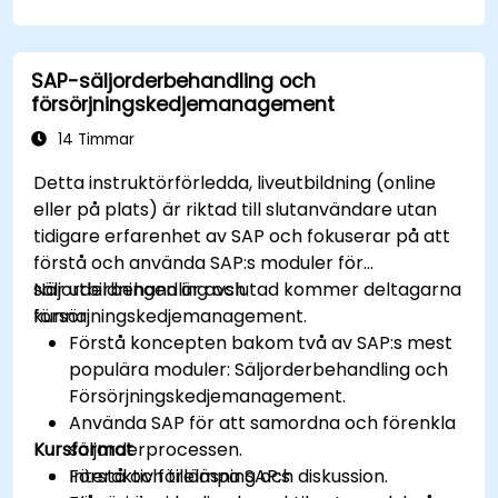
att hantera de finansiella transaktionerna i
en organisation.
Förbättra organisationens processer och
SAP-säljorderbehandling och
identifiera möjligheter till optimering av
försörjningskedjemanagement
arbetsflöden samt kostnadsbesparingar.
14 Timmar
Detta instruktörförledda, liveutbildning (online
eller på plats) är riktad till slutanvändare utan
tidigare erfarenhet av SAP och fokuserar på att
förstå och använda SAP:s moduler för
säljorderbehandling och
När utbildningen är avslutad kommer deltagarna
försörjningskedjemanagement.
kunna:
Förstå koncepten bakom två av SAP:s mest
populära moduler: Säljorderbehandling och
Försörjningskedjemanagement.
Använda SAP för att samordna och förenkla
Kursformat
säljorderprocessen.
Förstå och tillämpa SAP:s
Interaktiv föreläsning och diskussion.