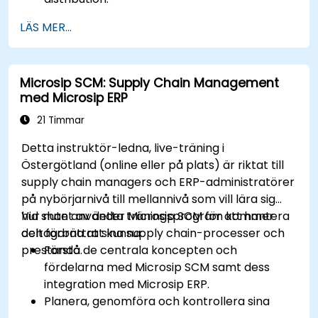
Förbered dig för CSCP-provet (Certified
LÄS MER...
Supply Chain Professional) genom riktat
studiematerial, övningsprov och
granskningssessioner.
Microsip SCM: Supply Chain Management
Tillämpa principer och bästa praxis för
med Microsip ERP
hantering av försörjningskedjan i verkliga
scenarier för att förbättra den operativa
21 Timmar
effektiviteten och ändamålsenligheten.
Detta instruktör-ledna, live-träning i
Lär dig hur du identifierar, bedömer och
Östergötland (online eller på plats) är riktat till
minskar risker i leveranskedjan för att
supply chain managers och ERP-administratörer
säkerställa kontinuitet och motståndskraft i
på nybörjarnivå till mellannivå som vill lära sig
verksamheten.
hur man använder Microsip SCM för att hantera
Vid slutet av detta träningsprogram kommer
Hantera globala leveranskedjor, inklusive
och förbättra sina supply chain-processer och
deltagarna att kunna:
navigering inom internationell logistik,
prestanda.
Förstå de centrala koncepten och
regulatoriska utmaningar och kulturella
fördelarna med Microsip SCM samt dess
skillnader.
integration med Microsip ERP.
Planera, genomföra och kontrollera sina