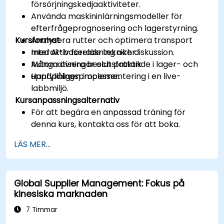
försörjningskedjaaktiviteter.
Använda maskininlärningsmodeller för
efterfrågeprognosering och lagerstyrning.
Kursformat
Analysera rutter och optimera transport
med AI-baserade tekniker.
Interaktiv föreläsning och diskussion.
Automatisera beslutsfattande i lager- och
Många övningar och praktik.
uppfyllningsprocesser.
Handpåligen implementering i en live-
labbmiljö.
Kursanpassningsalternativ
För att begära en anpassad träning för
denna kurs, kontakta oss för att boka.
LÄS MER...
Global Supplier Management: Fokus på
kinesiska marknaden
7 Timmar