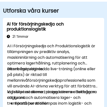
Utforska våra kurser
AI för försörjningskedja och
produktionslogistik
21 Timmar
AI i Försörjningskedja och Produktionslogistik är
tillämpningen av prediktiv analys,
maskininlärning och automatisering för att
optimera lagerhållning, ruttplanering och
efterfrågeprognos.
Denna instruktörledda live-träning (online eller
på plats) är riktad till
mellannivåförsörjningskedjaprofessionella som
vill använda AI-drivna verktyg för att förbättra
logistikprestationer, prognostisera efterfrågan
Vid slutet av denna träning kommer deltagarna
noggrant och automatisera lager- och
att kunna:
transportoperationer.
Förstå hur AI tillämpas inom logistik- och