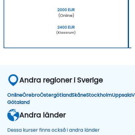
2000 EUR
(Online)
2400 EUR
(Klassrum)
Andra regioner i Sverige
Online
Örebro
Östergötland
Skåne
Stockholm
Uppsala
V
Götaland
Andra länder
Dessa kurser finns också i andra länder