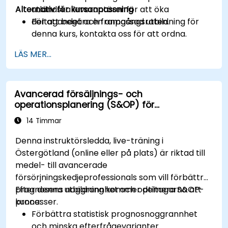
Alternativ för kursanpassning
utländska leverantörer för att öka
deltagandet och framgångsraten.
För att begära en anpassad utbildning för
denna kurs, kontakta oss för att ordna.
LÄS MER...
Avancerad försäljnings- och
operationsplanering (S&OP) för
efterfrågeprognoser
14 Timmar
Denna instruktörsledda, live-träning i
Östergötland (online eller på plats) är riktad till
medel- till avancerade
försörjningskedjeprofessionals som vill förbättra
prognosens noggrannhet och optimera S&OP-
Efter denna utbildning kommer deltagarna att
processer.
kunna:
Förbättra statistisk prognosnoggrannhet
och minska efterfrågevarianter.