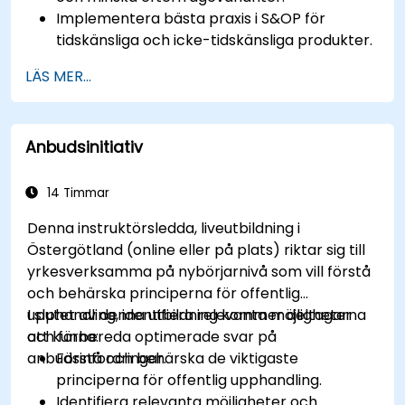
Implementera bästa praxis i S&OP för
tidskänsliga och icke-tidskänsliga produkter.
Använda avancerade prognostechniker och
LÄS MER...
dataanalys för efterfrageplanering.
Optimerar tvärfunktionell samarbete mellan
försäljning, operation och försörjningskedje.
Anbudsinitiativ
Utnyttja digitala verktyg för bättre S&OP-
beslutsfattande.
14 Timmar
Denna instruktörsledda, liveutbildning i
Östergötland (online eller på plats) riktar sig till
yrkesverksamma på nybörjarnivå som vill förstå
och behärska principerna för offentlig
upphandling, identifiera relevanta möjligheter
I slutet av denna utbildning kommer deltagarna
och förbereda optimerade svar på
att kunna:
anbudsinfordringar.
Förstå och behärska de viktigaste
principerna för offentlig upphandling.
Identifiera relevanta möjligheter och