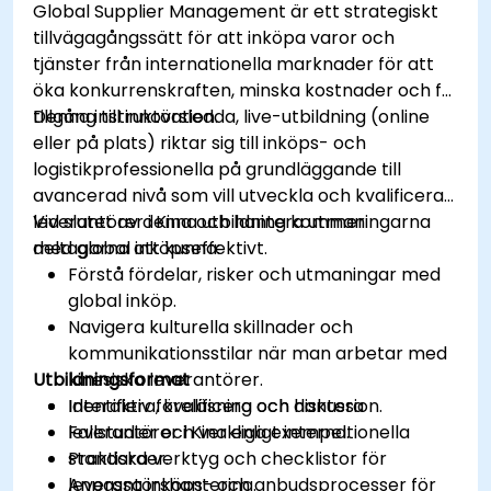
Global Supplier Management är ett strategiskt
tillvägagångssätt för att inköpa varor och
tjänster från internationella marknader för att
öka konkurrenskraften, minska kostnader och få
tillgång till innovation.
Denna instruktörsledda, live-utbildning (online
eller på plats) riktar sig till inköps- och
logistikprofessionella på grundläggande till
avancerad nivå som vill utveckla och kvalificera
leverantörer i Kina och hantera utmaningarna
Vid slutet av denna utbildning kommer
med global inköpseffektivt.
deltagarna att kunna:
Förstå fördelar, risker och utmaningar med
global inköp.
Navigera kulturella skillnader och
kommunikationsstilar när man arbetar med
Utbildningsformat
kinesiska leverantörer.
Identifiera, kvalificera och hantera
Interaktiv föreläsning och diskussion.
leverantörer i Kina enligt internationella
Fallstudier och verkliga exempel.
standarder.
Praktiska verktyg och checklistor för
Anpassa inköps- och anbudsprocesser för
leverantörshantering.