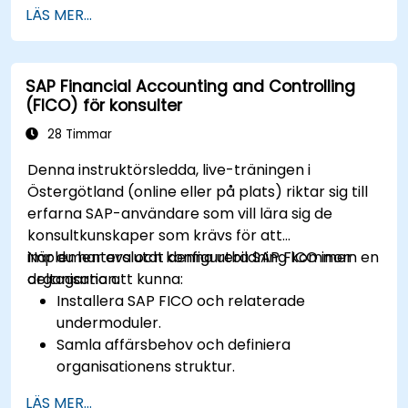
supply chain-processer med hjälp av
LÄS MER...
Microsip SCM.
Övervaka och analysera sin supply chains
prestanda samt identifiera
SAP Financial Accounting and Controlling
förbättringsmöjligheter.
(FICO) för konsulter
Samarbeta och kommunicera med sina
leverantörer, kunder och partners.
28 Timmar
Denna instruktörsledda, live-träningen i
Östergötland (online eller på plats) riktar sig till
erfarna SAP-användare som vill lära sig de
konsultkunskaper som krävs för att
implementera och konfigurera SAP FICO inom en
När du har avslutat denna utbildning kommer
organisation.
deltagarna att kunna:
Installera SAP FICO och relaterade
undermoduler.
Samla affärsbehov och definiera
organisationens struktur.
Konfigurera SAP FI- och CO-modulerna för
LÄS MER...