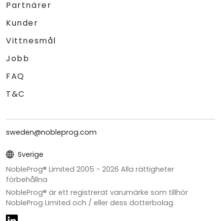
Partnärer
Kunder
Vittnesmål
Jobb
FAQ
T&C
sweden@nobleprog.com
Sverige
NobleProg® Limited 2005 -
2026
Alla rättigheter
förbehållna
NobleProg® är ett registrerat varumärke som tillhör
NobleProg Limited och / eller dess dotterbolag.