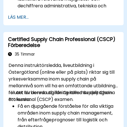
dechiffrera administrativa, tekniska och
finansiella klausuler.
LÄS MER...
Skriv och skicka in fullständiga, optimerade
svar som uppfyller offentliga upphandlares
förväntningar.
Certified Supply Chain Professional (CSCP)
Förberedelse
35 Timmar
Denna instruktörsledda, liveutbildning i
Östergötland (online eller på plats) riktar sig till
yrkesverksamma inom supply chain på
mellannivå som vill ha en omfattande utbildning
för att förbereda sig för Certified Supply Chain
I slutet av denna utbildning kommer deltagarna
Professional (CSCP) examen.
att kunna:
Få en djupgående förståelse för alla viktiga
områden inom supply chain management,
från efterfrågeprognoser till logistik och
distribution.