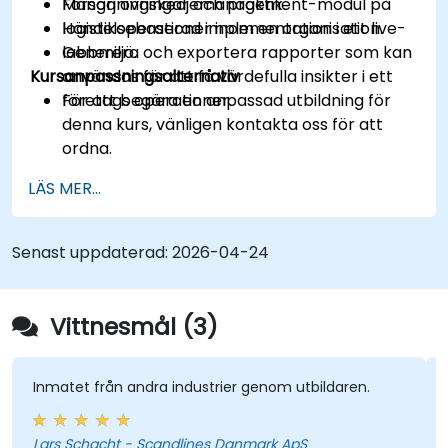
Försörjningskedjemanagement-modul på
Många övningar och praktik.
logistikoperationer inom en organisation.
Händelsebaserad implementation i ett live-
Generera och exportera rapporter som kan
labbmiljö.
Kursanpassningsalternativ
användas för att få värdefulla insikter i ett
företags operationer.
För att begära en anpassad utbildning för
denna kurs, vänligen kontakta oss för att
ordna.
LÄS MER...
Senast uppdaterad:
2026-04-24
Vittnesmål (3)
Inmatet från andra industrier genom utbildaren.
Lars Schacht - Scandlines Danmark ApS