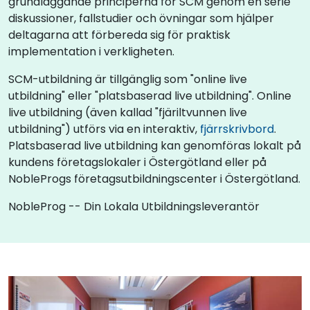
grundläggande principerna för SCM genom en serie
diskussioner, fallstudier och övningar som hjälper
deltagarna att förbereda sig för praktisk
implementation i verkligheten.
SCM-utbildning är tillgänglig som "online live
utbildning" eller "platsbaserad live utbildning". Online
live utbildning (även kallad "fjäriltvunnen live
utbildning") utförs via en interaktiv,
fjärrskrivbord
.
Platsbaserad live utbildning kan genomföras lokalt på
kundens företagslokaler i Östergötland eller på
NobleProgs företagsutbildningscenter i Östergötland.
NobleProg -- Din Lokala Utbildningsleverantör