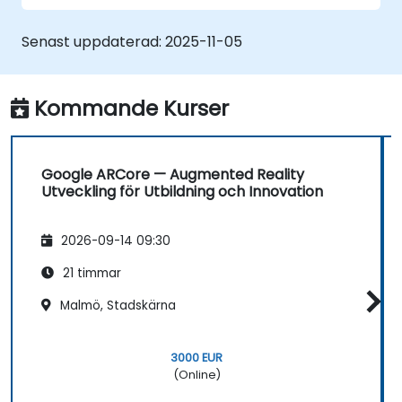
lösningar för automatiseringsprojekt.
Integrera VR/AR-teknik med befintliga
Senast uppdaterad:
2025-11-05
automatiseringssystem.
Kommande Kurser
Google ARCore — Augmented Reality
Utveckling för Utbildning och Innovation
2026-09-14 09:30
21 timmar
Malmö, Stadskärna
3000 EUR
(Online)