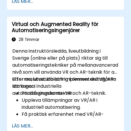
LÄS MER...
applikationer för mobil distribution.
av ett fungerande projekt.
Virtual och Augmented Reality för
Automatiseringsingenjörer
28 Timmar
Denna instruktörsledda, liveutbildning i
Sverige (online eller på plats) riktar sig till
automatiseringstekniker på mellanavancerad
nivå som vill använda VR och AR-teknik för att
utforma, utveckla och implementera VR/AR-
Efter avslutad utbildning kommer deltagarna
lösningar i industriella
att kunna:
automatiseringskontexter.
Förstå grunderna i VR och AR-teknik.
Uppleva tillämpningar av VR/AR i
industriell automatisering.
Få praktisk erfarenhet med VR/AR-
verktyg och programvara.
LÄS MER...
Lära sig att utforma och utveckla VR/AR-