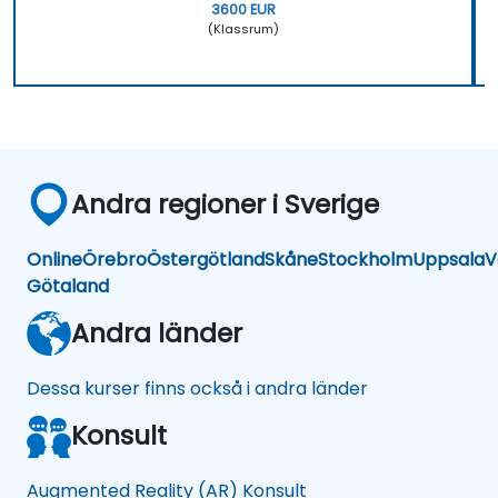
3600 EUR
(Klassrum)
Andra regioner i Sverige
Online
Örebro
Östergötland
Skåne
Stockholm
Uppsala
V
Götaland
Andra länder
Dessa kurser finns också i andra länder
Konsult
Augmented Reality (AR) Konsult