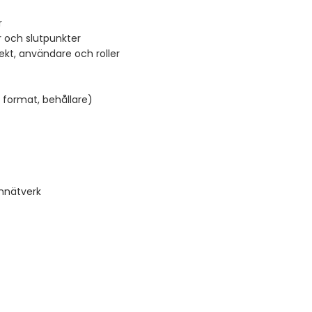
r
 och slutpunkter
kt, användare och roller
 format, behållare)
nnätverk