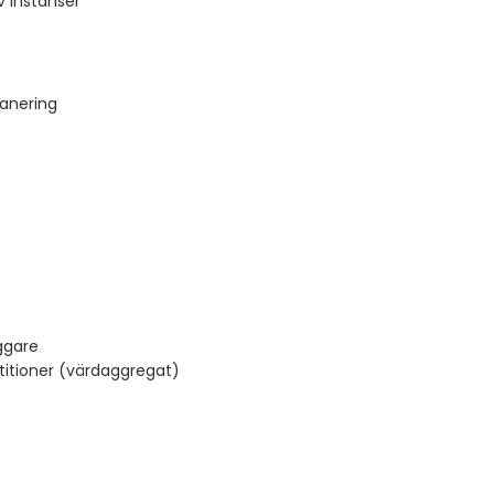
v instanser
anering
ggare
itioner (värdaggregat)