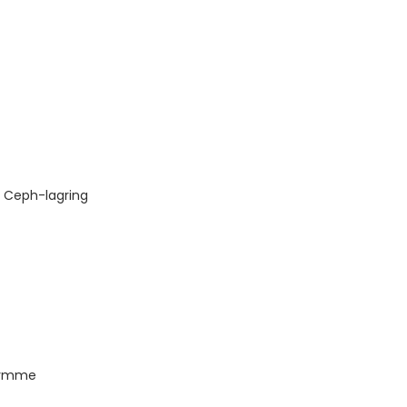
h Ceph-lagring
trymme