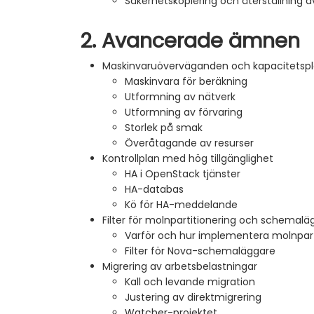
Säkerhetskopiering och återställning a
2. Avancerade ämnen
Maskinvaruöverväganden och kapacitetspl
Maskinvara för beräkning
Utformning av nätverk
Utformning av förvaring
Storlek på smak
Överåtagande av resurser
Kontrollplan med hög tillgänglighet
HA i OpenStack tjänster
HA-databas
Kö för HA-meddelande
Filter för molnpartitionering och schemalä
Varför och hur implementera molnpart
Filter för Nova-schemaläggare
Migrering av arbetsbelastningar
Kall och levande migration
Justering av direktmigrering
Watcher-projektet