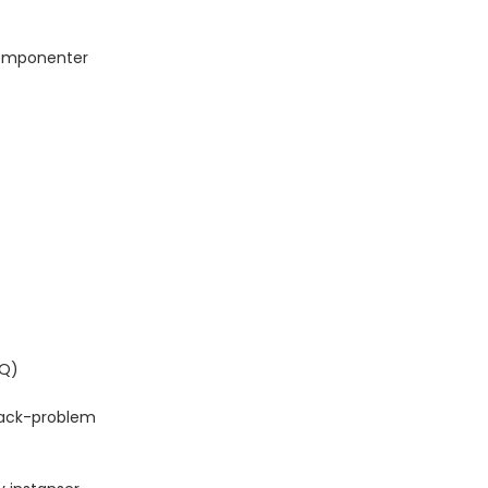
komponenter
MQ)
tack-problem