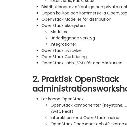
lokalt, IaaS, PaaS, SaaS
Distributioner av offentliga och privata m
Öppen källkod och kommersiella OpenStack
OpenStack Modeller för distribution
OpenStack ekosystem
Modules
Underliggande verktyg
Integrationer
OpenStack Livscykel
OpenStack Certifiering
OpenStack Labb (VM) för den här kursen
2. Praktisk OpenStack
administrationsworksh
Lär känna OpenStack
OpenStack komponenter (Keystone, Gla
Swift, Heat)
Interaktion med OpenStack molnet
OpenStack Daemoner och API-kommun