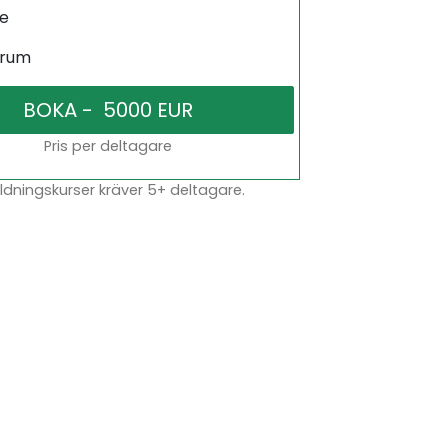
ne
srum
Pris per deltagare
dningskurser kräver 5+ deltagare.