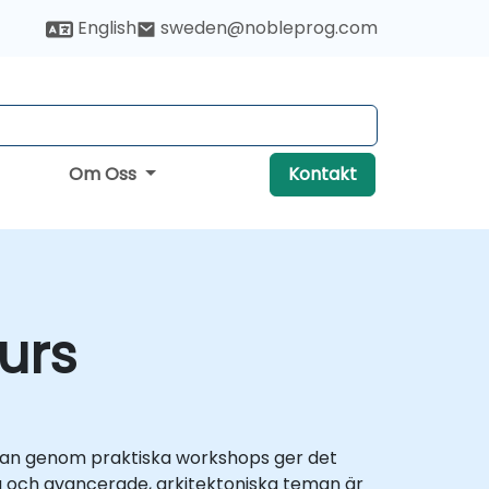
English
sweden@nobleprog.com
Om Oss
Kontakt
urs
edan genom praktiska workshops ger det
g och avancerade, arkitektoniska teman är