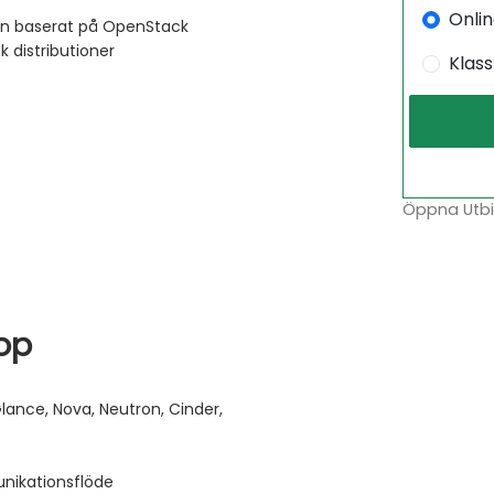
Onli
oln baserat på OpenStack
 distributioner
Klas
Öppna Utbil
op
nce, Nova, Neutron, Cinder,
ikationsflöde