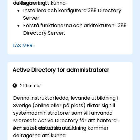
auktorisering.
deltagarna att kunna:
Installera och konfigurera 389 Directory
Server.
Förstå funktionerna och arkitekturen i 389
Directory Server.
Lär dig hur du konfigurerar katalogservern
LÄS MER...
med hjälp av webbkonsolen och CLI.
Konfigurera och övervaka replikering för
hög tillgänglighet och
Active Directory för administratörer
belastningsutjämning.
Hantera LDAP autentisering med SSSD för
snabbare prestanda.
21 Timmar
Integrera 389 Directory Server med
Denna instruktörledda, levande utbildning i
Microsoft Active Directory.
Sverige (online eller på plats) riktar sig till
systemadministratörer som vill använda
Microsoft Active Directory för att hantera
och säkra dataåtkomst.
Am slutet av denna utbildning kommer
deltagarna att kunna: