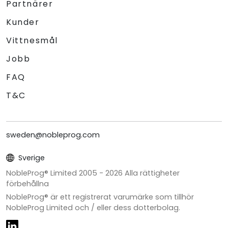
Partnärer
Kunder
Vittnesmål
Jobb
FAQ
T&C
sweden@nobleprog.com
Sverige
NobleProg® Limited 2005 -
2026
Alla rättigheter
förbehållna
NobleProg® är ett registrerat varumärke som tillhör
NobleProg Limited och / eller dess dotterbolag.