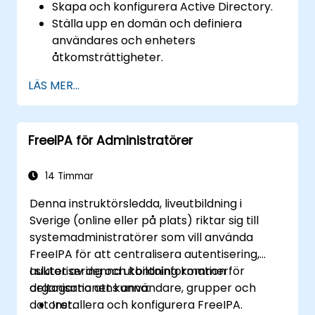
Skapa och konfigurera Active Directory.
Ställa upp en domän och definiera
användares och enheters
åtkomsträttigheter.
Hantera användare och maskiner genom
LÄS MER...
Gruppolicyer.
Kontrollera åtkomsten till filservrar.
Ställa upp en certifikattjänst och hantera
FreeIPA för Administratörer
certifikat.
Implementera och hantera tjänster
såsom kryptering, certifikat och
14 Timmar
autentisering.
Denna instruktörsledda, liveutbildning i
Sverige (online eller på plats) riktar sig till
systemadministratörer som vill använda
FreeIPA för att centralisera autentisering,
auktorisering och kontoinformation för
I slutet av denna utbildning kommer
organisationens användare, grupper och
deltagarna att kunna:
datorer.
Installera och konfigurera FreeIPA.