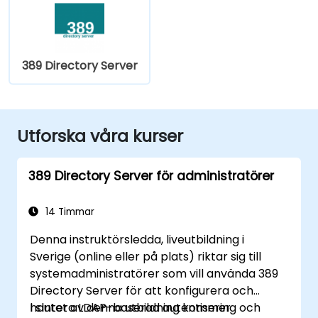
389 Directory Server
Utforska våra kurser
389 Directory Server för administratörer
14 Timmar
Denna instruktörsledda, liveutbildning i
Sverige (online eller på plats) riktar sig till
systemadministratörer som vill använda 389
Directory Server för att konfigurera och
hantera LDAP-baserad autentisering och
I slutet av denna utbildning kommer