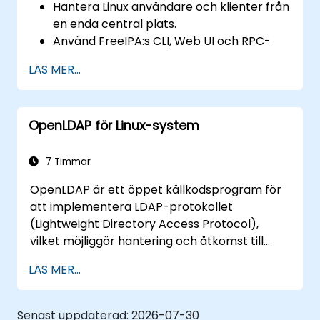
Hantera Linux användare och klienter från
en enda central plats.
Använd FreeIPA:s CLI, Web UI och RPC-
gränssnitt för att ställa in och hantera
LÄS MER...
behörigheter.
Aktivera autentisering med enkel
inloggning i alla system, tjänster och
OpenLDAP för Linux-system
applikationer.
Integrera FreeIPA med Windows Active
Directory.
7 Timmar
Säkerhetskopiera, replikera och migrera
OpenLDAP är ett öppet källkodsprogram för
en FreeIPA-server.
att implementera LDAP-protokollet
(Lightweight Directory Access Protocol),
vilket möjliggör hantering och åtkomst till
informationskataloger. Det är en populär
LÄS MER...
katalogserver som kan användas för att lagra
och dela data om användare, grupper,
nätverksresurser och andra objekt i ett
Senast uppdaterad:
2026-07-30