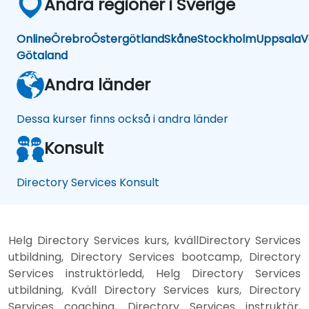
Andra regioner i Sverige
Online
Örebro
Östergötland
Skåne
Stockholm
Uppsala
V
Götaland
Andra länder
Dessa kurser finns också i andra länder
Konsult
Directory Services Konsult
Helg Directory Services kurs, kvällDirectory Services
utbildning, Directory Services bootcamp, Directory
Services instruktörledd, Helg Directory Services
utbildning, Kväll Directory Services kurs, Directory
Services coaching, Directory Services instruktör,