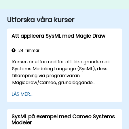
Utforska våra kurser
Att applicera SysML med Magic Draw
24 Timmar
Kursen är utformad för att lära grunderna i
Systems Modeling Language (SysML), dess
tillämpning via programvaran
Magicdraw/Cameo, grundläggande
modelleringsbaserade
LÄS MER...
systemingenjörstekniker (MBSE) och bästa
praxis inom MBSE.
SysML på exempel med Cameo Systems
Modeler