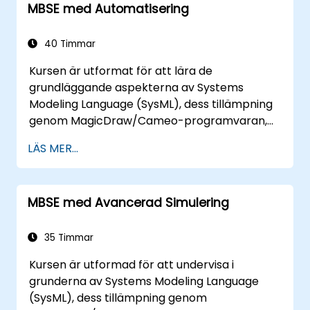
kommer att göras med hjälp
MBSE med Automatisering
av modelleringsverktyget Cameo Systems
Modeler (MagicDraw) från NoMagic.
40 Timmar
Kursen är utformat för att lära de
grundläggande aspekterna av Systems
Modeling Language (SysML), dess tillämpning
genom MagicDraw/Cameo-programvaran,
grundläggande tekniker och bästa praxis
LÄS MER...
inom MBSE. Denna utbildning täcker också
grunderna i att skapa mallar och generera
rapporter inom MagicDraw/Cameo-
MBSE med Avancerad Simulering
verktygssuiten, samt hur makron och skript
fungerar inuti MagicDraw och till vilka syften
de kan användas.
35 Timmar
Kursen är utformad för att undervisa i
grunderna av Systems Modeling Language
(SysML), dess tillämpning genom