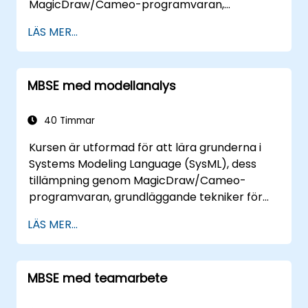
MagicDraw/Cameo-programvaran,
grundläggande MBSE-simuleringsmetoder
LÄS MER...
och best practices inom MBSE. Denna
träningsutbildning är också utformat för att
ge professionella en bakgrund i
MBSE med modellanalys
arkitektursimulering, en introduktion till
Simulation Toolkit-pluginen, simulering av
flera diagramtyper och hur man kan binda
40 Timmar
ihop diagramsimuleringar för att
Kursen är utformad för att lära grunderna i
automatisera arkitekturen.
Systems Modeling Language (SysML), dess
tillämpning genom MagicDraw/Cameo-
programvaran, grundläggande tekniker för
modellbaserad systemingenjörskonst
LÄS MER...
(MBSE)-simulering och bästa praxis inom
MBSE. Detta träningsmaterial lär ut
kärnbegrepp och -funktioner av
MBSE med teamarbete
valideringsregler, valideringssviter och
modellmätningar och är utformat för att