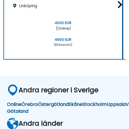
Linköping
4000 EUR
(Online)
4600 EUR
(Klassrum)
Andra regioner i Sverige
Online
Örebro
Östergötland
Skåne
Stockholm
Uppsala
V
Götaland
Andra länder