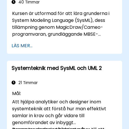
introducera kärnbegrepp och funktioner i
40 Timmar
utveckling och användning av modelfrågor i
Kursen är utformad för att lära grunderna i
MagicDraw/Cameo.​
System Modeling Language (SysML), dess
tillämpning genom MagicDraw/Cameo-
programvaran, grundläggande MBSE-
simuleringstekniker och bästa praxis inom
LÄS MER...
MBSE. Detta träningsprogram ger en
grundläggande introduktion till de centrala
koncepten och funktionerna i CATIA No
Systemteknik med SysML och UML 2
Magics Teamwork Cloud, samt en
introduktion till de centrala koncepten och
funktionerna i domänspecifika språk (DSL) i
21 Timmar
MagicDraw.​
Mål:
Att hjälpa analytiker och designer inom
systemteknik att förstå hur man effektivt
samlar in krav och går vidare till
genomförandet av inbyggt