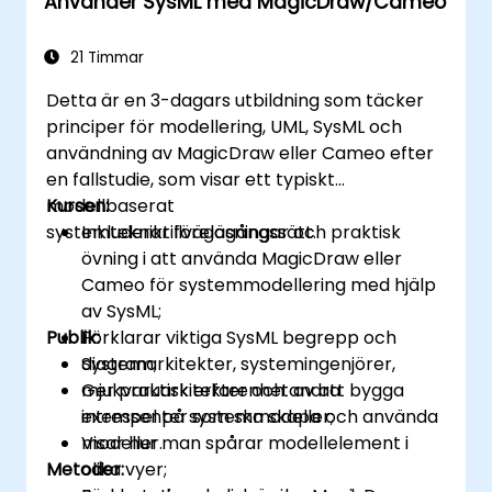
Använder SysML med MagicDraw/Cameo
21 Timmar
Detta är en 3-dagars utbildning som täcker
principer för modellering, UML, SysML och
användning av MagicDraw eller Cameo efter
en fallstudie, som visar ett typiskt
modellbaserat
Kursen:
systemtekniktillvägagångssätt.
Inkluderar föreläsningar och praktisk
övning i att använda MagicDraw eller
Cameo för systemmodellering med hjälp
av SysML;
Publik:
Förklarar viktiga SysML begrepp och
diagram;
Systemarkitekter, systemingenjörer,
Ger praktisk erfarenhet av att bygga
mjukvaruarkitekter och andra
exempel på systemmodeller;
intressenter som ska skapa och använda
Visar hur man spårar modellelement i
modeller.
Metoder:
olika vyer;