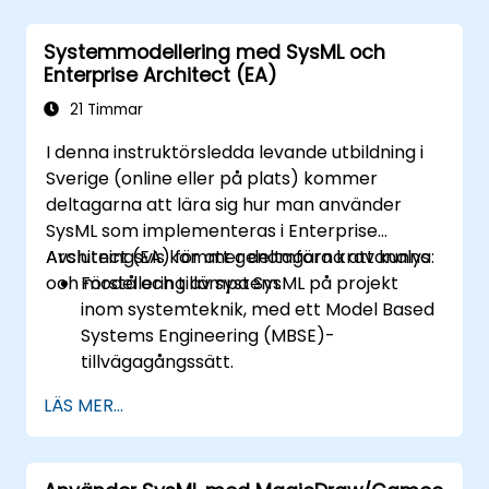
Systemmodellering med SysML och
Enterprise Architect (EA)
21 Timmar
I denna instruktörsledda levande utbildning i
Sverige (online eller på plats) kommer
deltagarna att lära sig hur man använder
SysML som implementeras i Enterprise
Architect (EA) för att genomföra kravanalys
Avslutningsvis kommer deltagarna att kunna:
och modellering av system.
Förstå och tillämpa SysML på projekt
inom systemteknik, med ett Model Based
Systems Engineering (MBSE)-
tillvägagångssätt.
Identifiera systemkrav baserat på
LÄS MER...
användningsfallsmodeller.
Designa och analysera
systemarkitekturen.