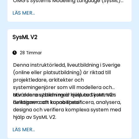
OMG's Systems Modelling Language (SysML)
specifikation. SysMLs notation och
LÄS MER...
underliggande semantik förklaras på ett sätt
som gör att studenterna kan tillämpa vad de
lär sig på någon lämplig
SysML V2
systemmodelleringsmetod eller verktyg.
28 Timmar
Denna instruktörledd, liveutbildning i Sverige
(online eller platsutbildning) är riktad till
projektledare, arkitekter och
systemingenjörer som vill modellera och
utvärdera system med hjälp av SysML V2:s
När denna utbildning är avslutad kommer
funktioner och kapabiliteter.
deltagarna att kunna specificera, analysera,
designa och verifiera komplexa system med
hjälp av SysML V2.
LÄS MER...