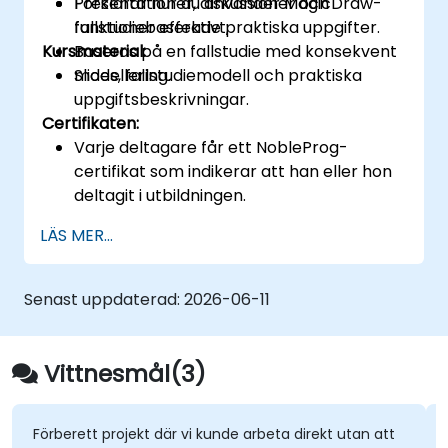
Förklarar hur du använder MagicDraw-
Presentationer, diskussioner och
funktioner effektivt;
fallstudiebaserade praktiska uppgifter.
Kursmaterial:
Baseras på en fallstudie med konsekvent
modellering.
Slides, fallstudiemodell och praktiska
uppgiftsbeskrivningar.
Certifikaten:
Varje deltagare får ett NobleProg-
certifikat som indikerar att han eller hon
deltagit i utbildningen.
LÄS MER...
Senast uppdaterad:
2026-06-11
Vittnesmål(3)
Förberett projekt där vi kunde arbeta direkt utan att