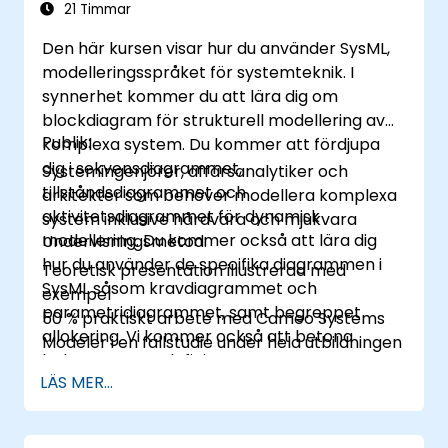
21 Timmar
Den här kursen visar hur du använder SysML,
modelleringsspråket för systemteknik. I
synnerhet kommer du att lära dig om
blockdiagram för strukturell modellering av
Publik:
komplexa system. Du kommer att fördjupa
dig i sekvensdiagrammet,
Systemingenjörer, affärsanalytiker och
tillståndsdiagrammet och
arkitekter som behöver modellera komplexa
aktivitetsdiagrammet för dynamisk
system inklusive hårdvara och mjukvara
modellering. Du kommer också att lära dig
Undervisningsmetod:
hur du använder de specifika diagrammen i
Teoretisk presentation illustrerad med
SysML såsom kravdiagrammet och
exempel
parametridiagrammet, samt begreppet
50 % praktiskt arbete med Cameo Systems
allokering. Vi kommer också att betona
Modeler i en fallstudie under hela utbildningen
behovet av att definiera en
LÄS MER...
modelleringsmetod som är anpassad till
företagets sammanhang och den typ av
system som ska studeras. Implementeringen