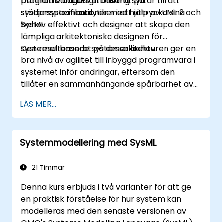
programvarudesign baserat på
Denna tre dagars utbildning syftar till att
systemspecifikationer med hjälp av UML 2 och
stödja systemanalytiker i att uttrycka sina
SysML.
behov effektivt och designer att skapa den
lämpliga arkitektoniska designen för
systemet baserat på dessa behov.
Den resulterande systemarkitekturen ger en
bra nivå av agilitet till inbyggd programvara i
systemet inför ändringar, eftersom den
tillåter en sammanhängande spårbarhet av
affärsreglerna som ingriper i
LÄS MER...
systemfunktioner och användningsval
(användarfallet) från slutanvändare till
programvarugörandets nivå.
Systemmodellering med SysML
21 Timmar
Denna kurs erbjuds i två varianter för att ge
en praktisk förståelse för hur system kan
modelleras med den senaste versionen av