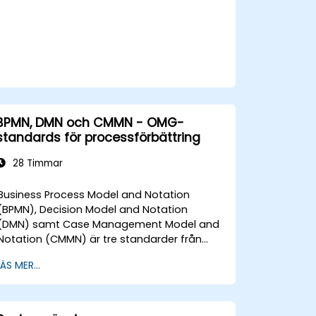
BPMN, DMN och CMMN - OMG-
standards för processförbättring
28 Timmar
Business Process Model and Notation
(BPMN), Decision Model and Notation
(DMN) samt Case Management Model and
Notation (CMMN) är tre standarder från
Object Management Group (OMG) för
LÄS MER...
modellering av processer, beslut och
ärenden. Denna kurs ger en introduktion till
alla tre standarderna och informerar om
när vi bör använda vilken.