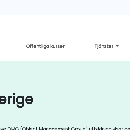
Offentliga kurser
Tjänster
erige
d live OMG (Object Management Group) utbildning visar ge