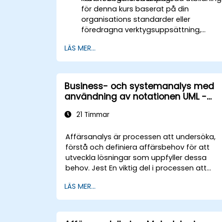
för denna kurs baserat på din
organisations standarder eller
föredragna verktygsuppsättning,
vänligen kontakta oss för att ordna.
LÄS MER...
Business- och systemanalys med
användning av notationen UML -
praktisk workshop för PO inom
21 Timmar
metoden Scrum
Affärsanalys är processen att undersöka,
förstå och definiera affärsbehov för att
utveckla lösningar som uppfyller dessa
behov. Jest En viktig del i processen att
hantera förändringar i organisationen och
LÄS MER...
utforma nya affärslösningar. Affärsanalys
syftar till att säkerställa att tekniska,
process- eller organisationslösningar
uppfyller affärsmål och behov. Jest En