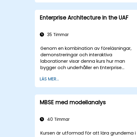
Värdera korrektheten och effektivitete
hos skapade affärsmodeller.
Enterprise Architecture in the UAF
35 Timmar
Genom en kombination av föreläsningar,
demonstreringar och interaktiva
laborationer visar denna kurs hur man
bygger och underhåller en Enterprise
Architecture (EA) med hjälp av Unified
LÄS MER...
Architecture Framework (UAF) version 1.2.
MBSE med modellanalys
40 Timmar
Kursen är utformad för att lära grunderna i