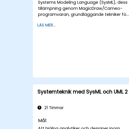
Systems Modeling Language (SysML), dess
tillämpning genom MagicDraw/Cameo-
programvaran, grundläggande tekniker för
modellbaserad systemingenjörskonst
LÄS MER...
(MBSE)-simulering och bästa praxis inom
MBSE. Detta träningsmaterial lär ut
kärnbegrepp och -funktioner av
valideringsregler, valideringssviter och
modellmätningar och är utformat för att
introducera kärnbegrepp och funktioner i
utveckling och användning av modelfrågor
i MagicDraw/Cameo.​
Systemteknik med SysML och UML 2
21 Timmar
Mål:
Att hjälpa analytiker och designer inom