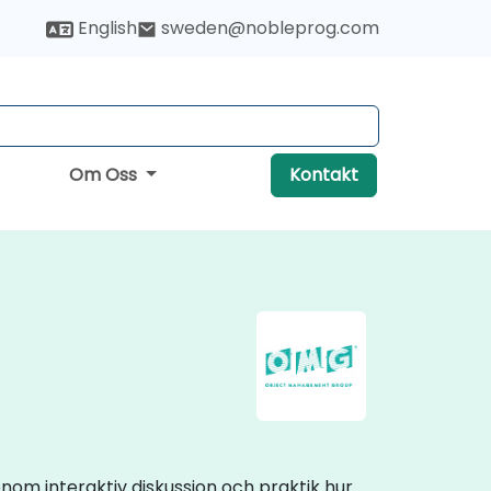
English
sweden@nobleprog.com
Om Oss
Kontakt
nom interaktiv diskussion och praktik hur