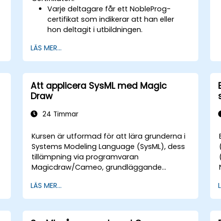
Varje deltagare får ett NobleProg-
certifikat som indikerar att han eller
hon deltagit i utbildningen.
LÄS MER...
Att applicera SysML med Magic
Draw
24 Timmar
Kursen är utformad för att lära grunderna i
Systems Modeling Language (SysML), dess
tillämpning via programvaran
Magicdraw/Cameo, grundläggande
modelleringsbaserade
LÄS MER...
systemingenjörstekniker (MBSE) och bästa
praxis inom MBSE.