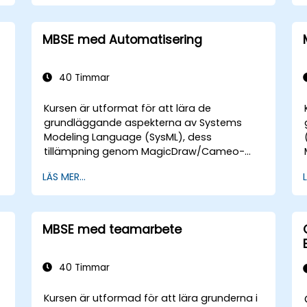
n
Implementeringen kommer att göras med
hjälp av modelleringsverktyget Cameo
MBSE med Automatisering
Systems Modeler (MagicDraw) från
NoMagic.
40 Timmar
Kursen är utformat för att lära de
grundläggande aspekterna av Systems
Modeling Language (SysML), dess
tillämpning genom MagicDraw/Cameo-
programvaran, grundläggande tekniker och
LÄS MER...
bästa praxis inom MBSE. Denna utbildning
täcker också grunderna i att skapa mallar
och generera rapporter inom
MagicDraw/Cameo-verktygssuiten, samt
MBSE med teamarbete
hur makron och skript fungerar inuti
MagicDraw och till vilka syften de kan
användas.
40 Timmar
Kursen är utformad för att lära grunderna i