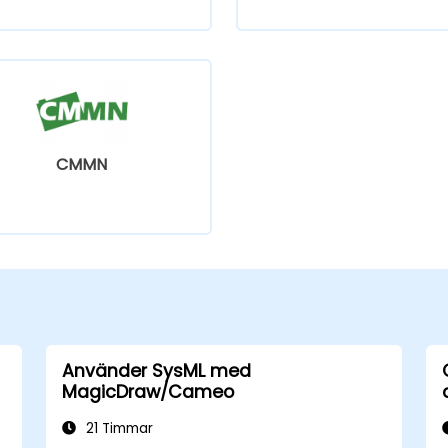
CMMN
Använder SysML med
MagicDraw/Cameo
21 Timmar