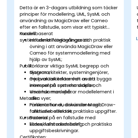
Detta är en 3-dagars utbildning som täcker
principer för modellering, UML, SysML och
användning av MagicDraw eller Cameo
efter en fallstudie, som visar ett typiskt
h
modellbaserat
Kursen:
systemtekniktillvägagångssätt.
Inkluderar föreläsningar och praktisk
övning i att använda MagicDraw eller
Cameo för systemmodellering med
hjälp av SysML;
t
Publik:
Förklarar viktiga SysML begrepp och
diagram;
Systemarkitekter, systemingenjörer,
Ger praktisk erfarenhet av att bygga
mjukvaruarkitekter och andra
exempel på systemmodeller;
intressenter som ska skapa och
Visar hur man spårar modellelement i
använda modeller.
Metoder:
olika vyer;
Förklarar hur du använder MagicDraw-
Presentationer, diskussioner och
funktioner effektivt;
fallstudiebaserade praktiska uppgifter.
Kursmaterial:
Baseras på en fallstudie med
konsekvent modellering.
Slides, fallstudiemodell och praktiska
uppgiftsbeskrivningar.
Certifikaten: