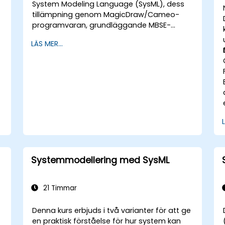
System Modeling Language (SysML), dess
tillämpning genom MagicDraw/Cameo-
programvaran, grundläggande MBSE-
simuleringstekniker och bästa praxis inom
LÄS MER...
MBSE. Detta träningsprogram ger en
grundläggande introduktion till de centrala
koncepten och funktionerna i CATIA No
Magics Teamwork Cloud, samt en
introduktion till de centrala koncepten och
funktionerna i domänspecifika språk (DSL) i
MagicDraw.​
Systemmodellering med SysML
21 Timmar
Denna kurs erbjuds i två varianter för att ge
en praktisk förståelse för hur system kan