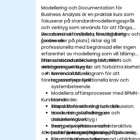
Modellering och Documentation för
Business Analysis är en praktisk kurs som
fokuserar på standardmodelleringsspråk
och verktyg som används för att fånga,
visualisera och validera företagsbehov oc
Denna instruktörsledda, liveutbildning
processer.
(online eller på plats) riktar sig till
professionella med begränsad eller ingen
erfarenhet av modellering som vill tillämpa
branschstandarder som UML, BPMN och
Efter avslutad utbildning kommer
wireframingverktyg för att förbättra klarhe
deltagarna att kunna:
och kommunikation i
Använda UML-diagram för att
företagsanalysprojekt.
representera funktionella krav och
systembeteende.
Modellera affärsprocesser med BPMN-
Kursformat
standarder.
Skapa klara och strukturerade
Interaktiv föreläsning och diskussion.
användningsfallsdiagram och
Hands-on användning av
dokumentation.
modelleringverktyg i
Designa wireframes och interaktiva
exempelprojektsscenarier.
Alternativ för kursanpassning
prototyper med Figma och Balsamiq.
Ledda övningar inriktade på process-,
krav- och UI-modellering.
För att begära en anpassad utbildning