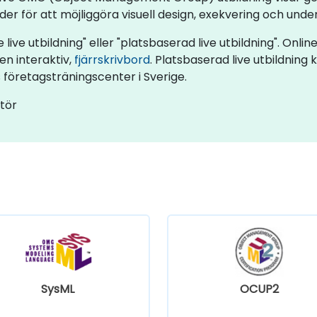
för att möjliggöra visuell design, exekvering och under
live utbildning" eller "platsbaserad live utbildning". Online
en interaktiv,
fjärrskrivbord
. Platsbaserad live utbildnin
s företagsträningscenter i Sverige.
ntör
SysML
OCUP2