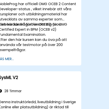
NobleProg har officiell OMG
OCEB 2 Content
Developer-status
, vilket innebär att våra
kursplaner och utbildningsmaterial har
utvecklats av samma experter som
förberedde frågor för OCEB 2-prov.
Den här kursen förbereder dig för OMG
Certified Expert in BPM (OCEB v2)
Fundamental Examination.
Efter den här kursen kan du öva på att
använda vår testmotor på över 200
exempelfrågor.
LÄS MER...
SysML V2
28 Timmar
Denna instruktörledd, liveutbildning i Sverige
(online eller platsutbildning) är riktad till