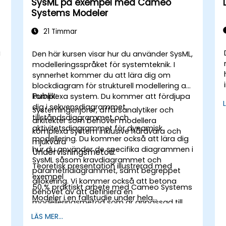
SysML på exempel med Cameo
Systems Modeler
21 Timmar
g
Den här kursen visar hur du använder SysML,
modelleringsspråket för systemteknik. I
synnerhet kommer du att lära dig om
blockdiagram för strukturell modellering av
Publik:
komplexa system. Du kommer att fördjupa
dig i sekvensdiagrammet,
Systemingenjörer, affärsanalytiker och
tillståndsdiagrammet och
arkitekter som behöver modellera
aktivitetsdiagrammet för dynamisk
komplexa system inklusive hårdvara och
modellering. Du kommer också att lära dig
mjukvara
hur du använder de specifika diagrammen i
Undervisningsmetod:
SysML såsom kravdiagrammet och
Teoretisk presentation illustrerad med
parametridiagrammet, samt begreppet
exempel
allokering. Vi kommer också att betona
50 % praktiskt arbete med Cameo Systems
behovet av att definiera en
Modeler i en fallstudie under hela
modelleringsmetod som är anpassad till
utbildningen
företagets sammanhang och den typ av
LÄS MER...
system som ska studeras.