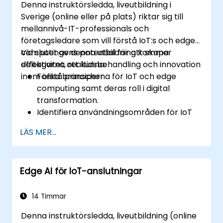
Denna instruktörsledda, liveutbildning i
rekryteringsansvariga.
Sverige (online eller på plats) riktar sig till
mellannivå-IT-professionals och
företagsledare som vill förstå IoT:s och edge
computingens potential för att skapa
Vid slutet av denna utbildning kommer
effektivitet, realtidsbehandling och innovation
deltagarna att kunna:
inom olika branscher.
Förstå principerna för IoT och edge
computing samt deras roll i digital
transformation.
Identifiera användningsområden för IoT
och edge computing inom tillverkning,
LÄS MER...
logistik och energisektorn.
Skilja mellan edge- och molnbaserade
arkitekturer och distributionslägen.
Edge AI för IoT-anslutningar
Implementera edge computing-lösningar
för prognostisk underhållning och
realtidsbeslut.
14 Timmar
Denna instruktörsledda, liveutbildning (online