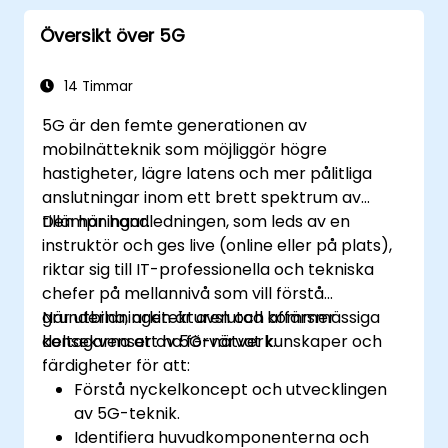
Översikt över 5G
14 Timmar
5G är den femte generationen av
mobilnätteknik som möjliggör högre
hastigheter, lägre latens och mer pålitliga
anslutningar inom ett brett spektrum av
tillämpningar.
Den här handledningen, som leds av en
instruktör och ges live (online eller på plats),
riktar sig till IT-professionella och tekniska
chefer på mellannivå som vill förstå
grunderna, arkitekturen och affärsmässiga
När utbildningen är avslutad kommer
konsekvenser av 5G-nätverk.
deltagarna att ha förvärvat kunskaper och
färdigheter för att:
Förstå nyckelkoncept och utvecklingen
av 5G-teknik.
Identifiera huvudkomponenterna och