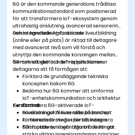
6G är den kommande generations trådlösa
kommunikationsstandard som positionerad
för att transformera IoT-ekosystem genom
ultrahastig anslutning, avancerad sensorering
och integrerade AI-funktioner.
Denna handledningsbaserade liveutbildning
(online eller på plats) är riktad till deltagare
med avancerat nivå som vill förstå och
utnyttja den kommande korsningen mellan
6G-teknologier och IoT-applikationer.
Genom att slutföra denna kurs kommer
deltagarna att få förmågan att:
Förklara de grundläggande tekniska
koncepten bakom 6G.
Bedöma hur 6G kommer att omforma
IoT-enhetskommunikation och arkitektur.
Kursformat
Utvärdera 6G-aktiverade IoT-
användningsfall över olika branscher.
Föreläsningar fokuserade på koncept
Förbereda strategier för att integrera
kombinerade med expertdiskussion.
6G-funktioner i befintliga IoT-lösningar.
Tillämpade övningar utformade för att
stärka viktiga ingenjörsmässiga principer.