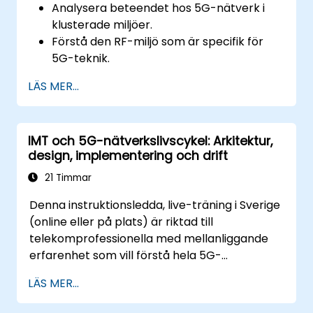
Analysera beteendet hos 5G-nätverk i
klusterade miljöer.
Förstå den RF-miljö som är specifik för
5G-teknik.
Utvärdera verkliga fall av 5G-
LÄS MER...
implementering från andra länder.
Bedöma 5G-deckningsförmåga och
begränsningar.
IMT och 5G-nätverkslivscykel: Arkitektur,
Tolka och analysera 5G-
design, implementering och drift
nätverkskvalitetsparametrar på teknisk
nivå.
21 Timmar
Denna instruktionsledda, live-träning i Sverige
(online eller på plats) är riktad till
telekomprofessionella med mellanliggande
erfarenhet som vill förstå hela 5G-
nätverkslivscykeln från arkitektur och design
LÄS MER...
till implementering, drift och säkerhet.