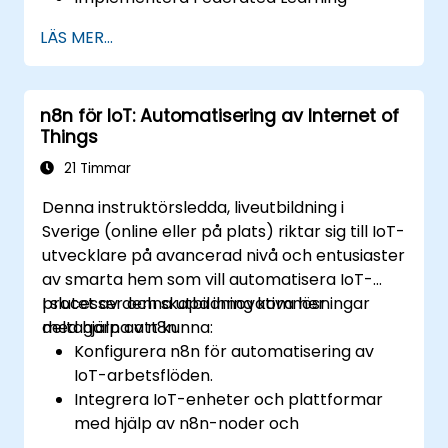
modeller på IoT-enheter för
LÄS MER...
decentraliserad AI-bearbetning.
Minska latensen och förbättra
beslutsfattandet i realtid i
n8n för IoT: Automatisering av Internet of
databehandlingsmiljöer på gränsenheter.
Things
Hantera utmaningar relaterade till
datasekretess och
21 Timmar
nätverksbegränsningar i IoT-system.
Denna instruktörsledda, liveutbildning i
Sverige (online eller på plats) riktar sig till IoT-
utvecklare på avancerad nivå och entusiaster
av smarta hem som vill automatisera IoT-
processer och skapa innovativa lösningar
I slutet av denna utbildning kommer
med hjälp av n8n.
deltagarna att kunna:
Konfigurera n8n för automatisering av
IoT-arbetsflöden.
Integrera IoT-enheter och plattformar
med hjälp av n8n-noder och
anslutningsappar.