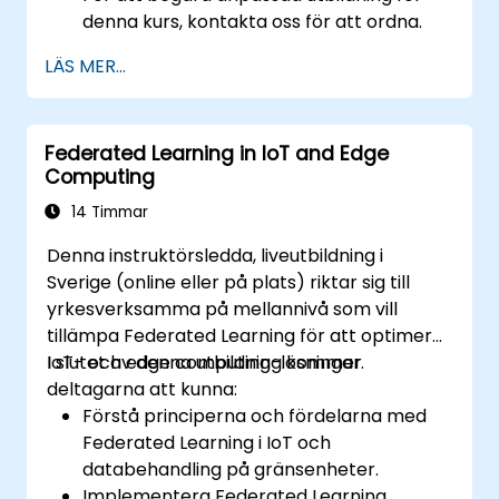
denna kurs, kontakta oss för att ordna.
LÄS MER...
Federated Learning in IoT and Edge
Computing
14 Timmar
Denna instruktörsledda, liveutbildning i
Sverige (online eller på plats) riktar sig till
yrkesverksamma på mellannivå som vill
tillämpa Federated Learning för att optimera
IoT- och edge computing-lösningar.
I slutet av denna utbildning kommer
deltagarna att kunna:
Förstå principerna och fördelarna med
Federated Learning i IoT och
databehandling på gränsenheter.
Implementera Federated Learning