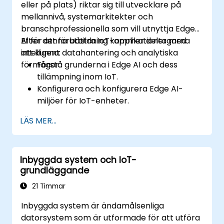
eller på plats) riktar sig till utvecklare på
mellannivå, systemarkitekter och
branschprofessionella som vill utnyttja Edge
AI för att förbättra IoT-applikationer med
Efter denna utbildning kommer deltagarna
intelligent datahantering och analytiska
att kunna:
förmågor.
Förstå grunderna i Edge AI och dess
tillämpning inom IoT.
Konfigurera och konfigurera Edge AI-
miljöer för IoT-enheter.
Utveckla och distribuera AI-modeller på
LÄS MER...
kantelement för IoT-applikationer.
Implementera realtidsdatahantering och
beslutsfattande i IoT-system.
Inbyggda system och IoT-
Integrera Edge AI med olika IoT-protokoll
grundläggande
och plattformar.
Ta hänsyn till etiska överväganden och
21 Timmar
bästa praxis för Edge AI inom IoT.
Inbyggda system är ändamålsenliga
datorsystem som är utformade för att utföra