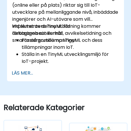
rapporteringsstrukturer.
(online eller på plats) riktar sig till IoT-
utvecklare på mellanliggande nivå, inbäddade
ingenjörer och AI-utövare som vill
implementera TinyML för
Vid slutet av denna utbildning kommer
förutsägelseunderhåll, avvikelsetidning och
deltagarna att kunna:
smarta sensortillämpningar.
Förstå grunderna i TinyML och dess
tillämpningar inom IoT.
Ställa in en TinyML utvecklingsmiljö för
IoT-projekt.
Utveckla och distribuera ML-modeller på
LÄS MER...
energisnåla mikrokontroller.
Implementera förutsägelseunderhåll och
avvikelsetidning med hjälp av TinyML.
Optimera TinyML modeller för effektiv
kraft- och minnesanvändning.
Relaterade Kategorier