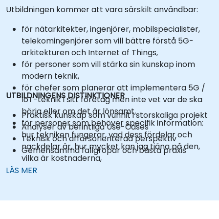
Utbildningen kommer att vara särskilt användbar:
för nätarkitekter, ingenjörer, mobilspecialister,
telekomingenjörer som vill bättre förstå 5G-
arkitekturen och Internet of Things,
för personer som vill stärka sin kunskap inom
modern teknik,
för chefer som planerar att implementera 5G /
UTBILDNINGENS DISTINKTIONER
IoT-teknik i sitt företag men inte vet var de ska
börja eller om det är lönsamt,
Praktisk kunskap som vunnit i storskaliga projekt
för personer som behöver specifik information:
Analyser av befintliga Use-Cases
hur tekniken fungerar, vad dess fördelar och
Teknisk och affärsorienterad perspektiv
nackdelar är, hur mycket kan jag tjäna på den,
Gemensamma fallgropar och bästa praxis
vilka är kostnaderna,
för beslutsfattare för att vara medvetna om vad
LÄS MER
och hur de ska prata med säljare / ägare av
telekomföretag om 5G / IoT,