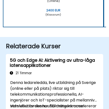
(Online)
2400 EUR
(Klassrum)
Relaterade Kurser
5G och Edge AI: Aktivering av ultra-låga
latensapplikationer
21 Timmar
Denna ledareledda, live utbildning på Sverige
(online eller på plats) riktar sig till
telekommunikationsprofessionella, AI-
ingenjörer och IoT-specialister på mellannivå
som vill utforska hur 5G-nätverk accelererar
Vid slutet av denna utbildning kommer