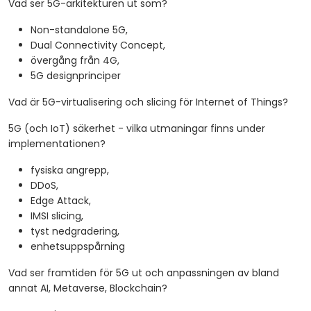
Vad ser 5G-arkitekturen ut som?
Non-standalone 5G,
Dual Connectivity Concept,
övergång från 4G,
5G designprinciper
Vad är 5G-virtualisering och slicing för Internet of Things?
5G (och IoT) säkerhet - vilka utmaningar finns under
implementationen?
fysiska angrepp,
DDoS,
Edge Attack,
IMSI slicing,
tyst nedgradering,
enhetsuppspårning
Vad ser framtiden för 5G ut och anpassningen av bland
annat AI, Metaverse, Blockchain?