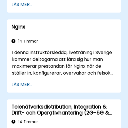
LÄS MER...
Implementera anpassade arbetsflöden
för att automatisera IoT-uppgifter och
processer.
Nginx
Använd IoT-protokoll som MQTT och
REST API:er i n8n-arbetsflöden.
Övervaka, felsök och optimera
14 Timmar
arbetsflöden för IoT-automatisering.
I denna instruktörsledda, liveträning i Sverige
kommer deltagarna att lära sig hur man
maximerar prestandan för Nginx när de
ställer in, konfigurerar, övervakar och felsöker
Nginx för att hantera olika former av HTTP /
LÄS MER...
TCP-trafik. Ämnen som tas upp är bland
annat hur du konfigurerar de viktigaste
parametrarna i Nginx, operativsystemet och
Telenätverksdistribution, Integration &
en virtuell dator för att få ut maximalt värde
Drift- och Operativhantering (2G–5G &
av Nginx.
Enterprise Wi-Fi)
14 Timmar