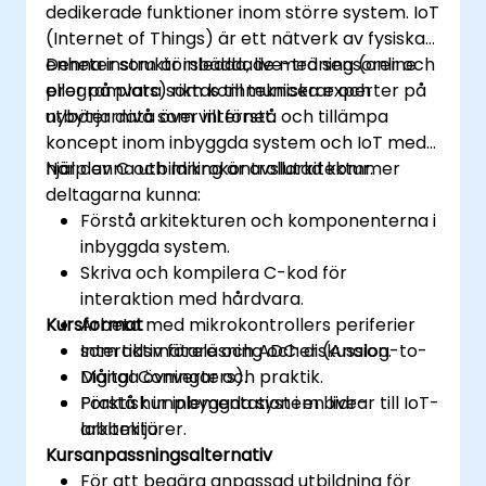
dedikerade funktioner inom större system. IoT
(Internet of Things) är ett nätverk av fysiska
enheter som är inbäddade med sensorer och
Denna instruktörsledda, live-träning (online
programvara som kommunicerar och
eller på plats) riktas till tekniska experter på
utbyter data över internet.
nybörjarnivå som vill förstå och tillämpa
koncept inom inbyggda system och IoT med
hjälp av C och mikrokontrollarkitektur.
När denna utbildning är avslutad kommer
deltagarna kunna:
Förstå arkitekturen och komponenterna i
inbyggda system.
Skriva och kompilera C-kod för
interaktion med hårdvara.
Kursformat
Arbeta med mikrokontrollers periferier
som tidsmätare och ADC:er (Analog-to-
Interaktiv föreläsning och diskussion.
Digital Converters).
Många övningar och praktik.
Förstå hur inbyggda system bidrar till IoT-
Praktisk implementation i en live-
arkitekturer.
labbmiljö.
Kursanpassningsalternativ
För att begära anpassad utbildning för