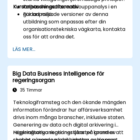
Kursanpassningsalternativ
Fallstudier och scenariouppanalys i en
guidad miljö.
För anpassade versioner av denna
utbildning som anpassas efter din
organisationstekniska vägkarta, kontakta
oss för att ordna det.
LÄS MER...
Big Data Business Intelligence för
regeringsorgan
35 Timmar
Teknologiframsteg och den ökande mängden
information förändrar hur affärsverksamhet
drivs inom många branscher, inklusive staten.
Generering av data och digital arkivering i
regeringsorganisationer ökar på grund av
Högkvalitativa regeringstjänster kommer att
snabbt växande mobil enheter och appar,
skapas genom en kombination av de mest