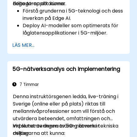
Edge AI-applikationer.
deltagarna att kunna:
Förstå grunderna i 5G-teknologi och dess
inverkan på Edge AI.
Deploy AI-modeller som optimerats för
låglatensapplikationer i 5G-miljöer.
Implementera system för
LÄS MER...
realtidsbeslutsfattande med hjälp av
Edge AI och 5G-konnektivitet.
Optimerar AI-arbetsbelastningar för
5G-nätverksanalys och implementering
effektiv prestanda på kantenheter.
7 Timmar
Denna instruktörsgenen ledda, live-träning i
Sverige (online eller på plats) riktas till
mellannivåprofessioner som vill förstå och
utvärdera beteendet, omfattningen och
implementeringen av 5G-nätverk i tekniska
Vid slutet av denna träning kommer
miljöer.
deltagarna att kunna: