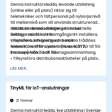
Denna instruktörsledda, levande utbildning
(online eller på plats) riktar sig till
teletekniker och fältpersonal på nybörjarnivå
till mellannivå som vill använda strukturerade
distributionsmetodologer och industriella
I slutet av denna utbildning kommer
bästa praxis för att framgångsrikt installera,
deltagarna att kunna:
tillsynsföra, integrera och hantera trådlösa
• Installera och konfigurera multi-
nätverk med flera leverantörer från 2G till 5G
leverantörs-BTS-system (Huawei, ZTE,
inom operatör- och företagssammanhang.
Ericsson) från 2G till 5G.
• Tillsynsföra distributionsaktiviteter på plats
samt koordinera RF-, transmissions-, el-, civil-
LÄS MER...
och kärnnätverksteam under integration.
• Förbereda telekomplatser för ATP
(Acceptance Test Procedure) och hantera
TinyML för IoT-anslutningar
operatörens övertagningsprocesser.
• Übervaka trådlösa KPI:er samt hantera
klusterbaserad och regionsbaserad
21 Timmar
nätverksdrift inom kommersiella och tekniska
Denna instruktörledda, live utbildning i Sverige