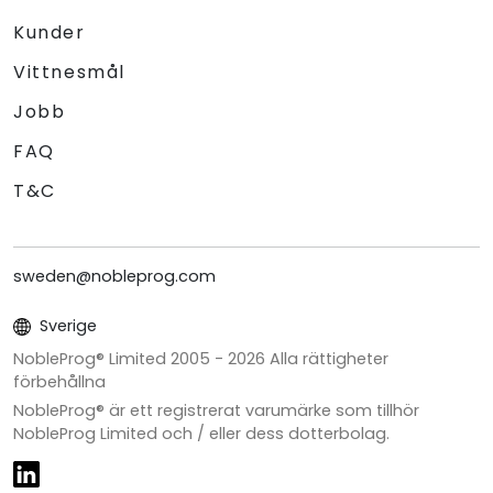
Kunder
Vittnesmål
Jobb
FAQ
T&C
sweden@nobleprog.com
Sverige
NobleProg® Limited 2005 -
2026
Alla rättigheter
förbehållna
NobleProg® är ett registrerat varumärke som tillhör
NobleProg Limited och / eller dess dotterbolag.