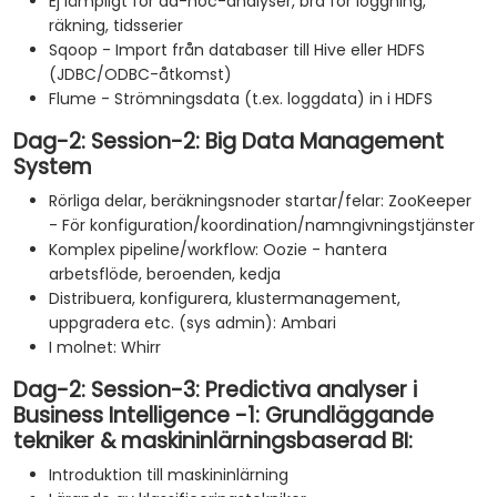
Ej lämpligt för ad-hoc-analyser, bra för loggning,
räkning, tidsserier
Sqoop - Import från databaser till Hive eller HDFS
(JDBC/ODBC-åtkomst)
Flume - Strömningsdata (t.ex. loggdata) in i HDFS
Dag-2: Session-2: Big Data Management
System
Rörliga delar, beräkningsnoder startar/felar: ZooKeeper
- För konfiguration/koordination/namngivningstjänster
Komplex pipeline/workflow: Oozie - hantera
arbetsflöde, beroenden, kedja
Distribuera, konfigurera, klustermanagement,
uppgradera etc. (sys admin): Ambari
I molnet: Whirr
Dag-2: Session-3: Predictiva analyser i
Business Intelligence -1: Grundläggande
tekniker & maskininlärningsbaserad BI:
Introduktion till maskininlärning