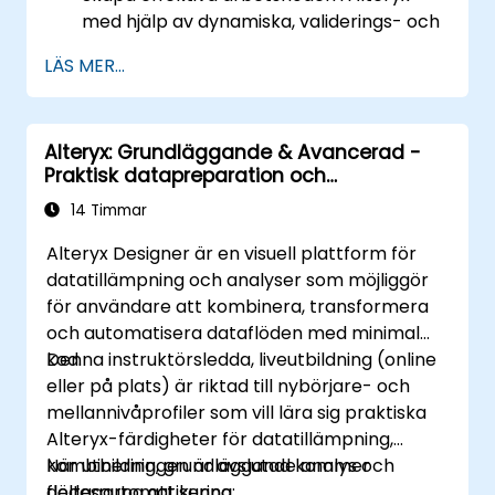
med hjälp av dynamiska, validerings- och
testverktyg.
LÄS MER...
Lära sig hur man använder API-verktyg
för att hämta och tolka webbdata.
Använda Alteryx skriptverktyg, inklusive
Alteryx: Grundläggande & Avancerad -
Python och R.
Praktisk datapreparation och
automatisering
14 Timmar
Alteryx Designer är en visuell plattform för
datatillämpning och analyser som möjliggör
för användare att kombinera, transformera
och automatisera dataflöden med minimal
kod.
Denna instruktörsledda, liveutbildning (online
eller på plats) är riktad till nybörjare- och
mellannivåprofiler som vill lära sig praktiska
Alteryx-färdigheter för datatillämpning,
kombinering, grundläggande analys och
När utbildningen är avslutad kommer
flödesautomatisering.
deltagarna att kunna: