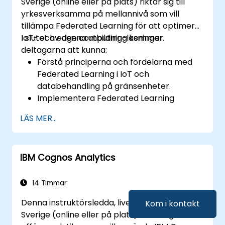
Sverige (online eller på plats) riktar sig till
yrkesverksamma på mellannivå som vill
tillämpa Federated Learning för att optimera
IoT- och edge computing-lösningar.
I slutet av denna utbildning kommer
deltagarna att kunna:
Förstå principerna och fördelarna med
Federated Learning i IoT och
databehandling på gränsenheter.
Implementera Federated Learning
modeller på IoT-enheter för
LÄS MER...
decentraliserad AI-bearbetning.
Minska latensen och förbättra
beslutsfattandet i realtid i
IBM Cognos Analytics
databehandlingsmiljöer på gränsenheter.
Hantera utmaningar relaterade till
datasekretess och
14 Timmar
nätverksbegränsningar i IoT-system.
Denna instruktörsledda, liveutbildning i
Kom i kontakt
Sverige (online eller på plats) riktar sig till