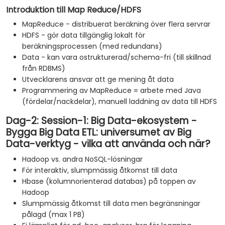
Introduktion till Map Reduce/HDFS
MapReduce - distribuerat beräkning över flera servrar
HDFS - gör data tillgänglig lokalt för
beräkningsprocessen (med redundans)
Data - kan vara ostrukturerad/schema-fri (till skillnad
från RDBMS)
Utvecklarens ansvar att ge mening åt data
Programmering av MapReduce = arbete med Java
(fördelar/nackdelar), manuell laddning av data till HDFS
Dag-2: Session-1: Big Data-ekosystem -
Bygga Big Data ETL: universumet av Big
Data-verktyg - vilka att använda och när?
Hadoop vs. andra NoSQL-lösningar
För interaktiv, slumpmässig åtkomst till data
Hbase (kolumnorienterad databas) på toppen av
Hadoop
Slumpmässig åtkomst till data men begränsningar
pålagd (max 1 PB)