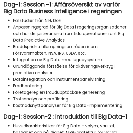
Dag-1: Session -1: Affärsöversikt av varför
Big Data Business Intelligence i regeringen
Fallstudier från NIH, DoE
Anpassningsgrad för Big Data i regeringsorganisationer
och hur de justerar sina framtida operationer runt Big
Data Predictive Analytics
Breddspridna tillämpningsområden inom
Försvarsmakten, NSA, IRS, USDA etc.
Integration av Big Data med legacysystem
Grundläggande förståelse för aktiveringsverktyg i
predictiva analyser
Dataintegration och instrumentpanelvisning
Fradhantering
Företageregler/fraudupptäckare generering
Trotsanalys och profilering
Kostnadsnyttoanalyser för Big Data-implementering
Dag-1: Session-2 : Introduktion till Big Data-1
Huvudkarakteristiker för Big Data - volym, variitet,
hastighet och pålitlighet. MPP-arkitektur för volym.