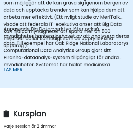
som möjliggör att de kan gräva sig igenom bergen av
data och upptäcka trender som kan hjälpa dem att
arbeta mer effektivt. (Ett nyligt studie av MeriTalk
visade att federala IT-exekutiva anser att Big Data
Anpassade Big Data-verktyg låter också
kan hjälpa myndigheter att spara mer än 500
myndigheter hantera behovet av att analysera deras
miljarder dollar samtidigt som de uppfyller sina
data. Till exempel har Oak Ridge National Laboratorys
uppdrag.).
Computational Data Analytics Group gjort sitt
Piranha-dataanalys-system tillgängligt för andra
myndigheter. Systemet har hjälpt medicinska
LÄS MER
forskare att hitta en länk som kan varna läkare om
aortanöd innan de uppstår. Det används också för
mindre banala uppgifter, såsom att gräva sig igenom
CV:n för att koppla jobbsökande med
rekryteringsansvariga.
Kursplan
Varje session är 2 timmar