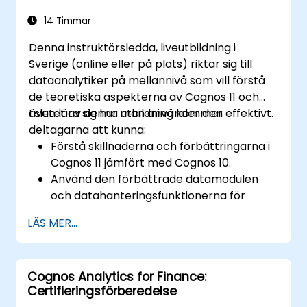
14 Timmar
Denna instruktörsledda, liveutbildning i
Sverige (online eller på plats) riktar sig till
dataanalytiker på mellannivå som vill förstå
de teoretiska aspekterna av Cognos 11 och
även lära sig hur man använder den effektivt.
I slutet av denna utbildning kommer
deltagarna att kunna:
Förstå skillnaderna och förbättringarna i
Cognos 11 jämfört med Cognos 10.
Använd den förbättrade datamodulen
och datahanteringsfunktionerna för
effektivare datahantering.
LÄS MER...
Implementera bästa praxis för en smidig
övergång och optimal användning av
Cognos 11.
Cognos Analytics for Finance:
Certifieringsförberedelse