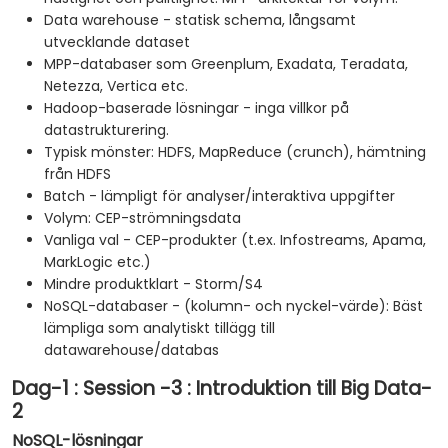
Data warehouse - statisk schema, långsamt
utvecklande dataset
MPP-databaser som Greenplum, Exadata, Teradata,
Netezza, Vertica etc.
Hadoop-baserade lösningar - inga villkor på
datastrukturering.
Typisk mönster: HDFS, MapReduce (crunch), hämtning
från HDFS
Batch - lämpligt för analyser/interaktiva uppgifter
Volym: CEP-strömningsdata
Vanliga val - CEP-produkter (t.ex. Infostreams, Apama,
MarkLogic etc.)
Mindre produktklart - Storm/S4
NoSQL-databaser - (kolumn- och nyckel-värde): Bäst
lämpliga som analytiskt tillägg till
datawarehouse/databas
Dag-1 : Session -3 : Introduktion till Big Data-
2
NoSQL-lösningar