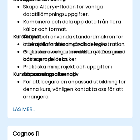
Skapa Alteryx-flöden för vanliga
datatillämpningsuppgifter.
Kombinera och dela upp data från flera
källor och format.
Kursformat
Skapa och använda standardmakron för
att kapsla in återanvändbar logik.
Interaktiv föreläsning och demonstration.
Organisera och automatisera flöden med
Praktiska övningar med Alteryx Designer
bästa praxis-tekniker.
och exempeldata.
Praktiska miniprojekt och uppgifter i
Kursanpassningsalternativ
flödesautomatisering.
För att begära en anpassad utbildning för
denna kurs, vänligen kontakta oss för att
arrangera.
LÄS MER...
Cognos 11