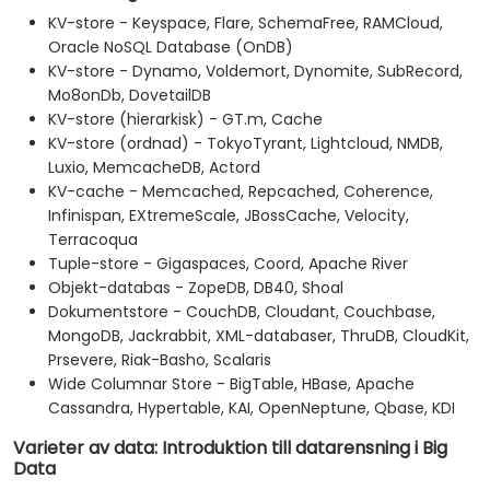
KV-store - Keyspace, Flare, SchemaFree, RAMCloud,
Oracle NoSQL Database (OnDB)
KV-store - Dynamo, Voldemort, Dynomite, SubRecord,
Mo8onDb, DovetailDB
KV-store (hierarkisk) - GT.m, Cache
KV-store (ordnad) - TokyoTyrant, Lightcloud, NMDB,
Luxio, MemcacheDB, Actord
KV-cache - Memcached, Repcached, Coherence,
Infinispan, EXtremeScale, JBossCache, Velocity,
Terracoqua
Tuple-store - Gigaspaces, Coord, Apache River
Objekt-databas - ZopeDB, DB40, Shoal
Dokumentstore - CouchDB, Cloudant, Couchbase,
MongoDB, Jackrabbit, XML-databaser, ThruDB, CloudKit,
Prsevere, Riak-Basho, Scalaris
Wide Columnar Store - BigTable, HBase, Apache
Cassandra, Hypertable, KAI, OpenNeptune, Qbase, KDI
Varieter av data: Introduktion till datarensning i Big
Data