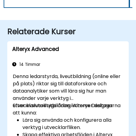
Relaterade Kurser
Alteryx Advanced
14 Timmar
Denna ledarstyrda, liveutbildning (online eller
på plats) riktar sig till dataforskare och
dataanalytiker som vill lära sig hur man
använder varje verktyg i
utvecklarverktygslådan i Alteryx Designer.
Efter avslutad utbildning kommer deltagarna
att kunna:
Lära sig använda och konfigurera alla
verktyg i utvecklarfliken.
Skapa effektiva arbetsflöden i Alteryx