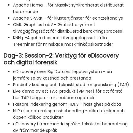
Apache Hama - för Massivt synkroniserat distribuerat
beräknande
Apache SPARK - för klustertjänster för echtzeitanalys
CMU Graphics Lab2 - Grafiskt asynkront
tillvägagångssätt för distribuerad beräkningsprocess
KNN p-Algebra baserat tillvägagångssätt från
Treeminer för minskade maskininköpskostnader
Dag-3: Session-2: Verktyg för eDiscovery
och digital forensik
eDiscovery över Big Data vs. legacysystem - en
jämförelse av kostnad och prestanda
Predictiv kodning och tekniskt stöd för granskning (TAR)
Live demo av ett TAR-produkt (vMiner) för att förstå
hur TAR fungerar för snabbare upptäckt
Fastare indexering genom HDFS - hastighet på data
NLP eller naturalksprössbehandling - olika tekniker och
öppen källkod produkter
eDiscovery i främmande språk - teknik för bearbetning
av främmande språk