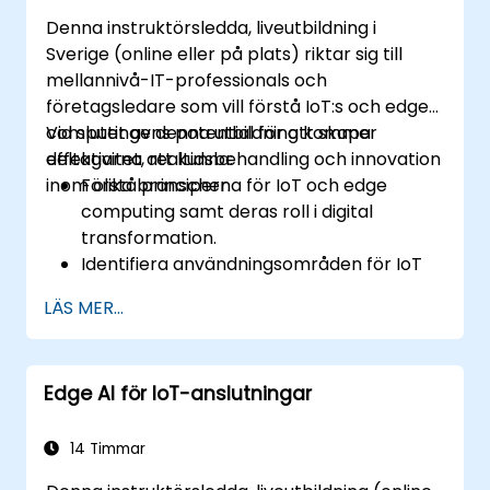
Denna instruktörsledda, liveutbildning i
Sverige (online eller på plats) riktar sig till
mellannivå-IT-professionals och
företagsledare som vill förstå IoT:s och edge
computingens potential för att skapa
Vid slutet av denna utbildning kommer
effektivitet, realtidsbehandling och innovation
deltagarna att kunna:
inom olika branscher.
Förstå principerna för IoT och edge
computing samt deras roll i digital
transformation.
Identifiera användningsområden för IoT
och edge computing inom tillverkning,
LÄS MER...
logistik och energisektorn.
Skilja mellan edge- och molnbaserade
arkitekturer och distributionslägen.
Edge AI för IoT-anslutningar
Implementera edge computing-lösningar
för prognostisk underhållning och
realtidsbeslut.
14 Timmar