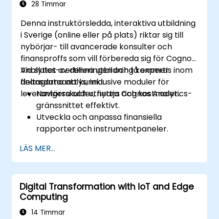
28 Timmar
Denna instruktörsledda, interaktiva utbildning
i Sverige (online eller på plats) riktar sig till
nybörjar- till avancerade konsulter och
finansproffs som vill förbereda sig för Cognos
Analytics-certifieringen och få expertis inom
Vid slutet av denna utbildning kommer
finansdataanalys, inklusive moduler för
deltagarna att kunna:
leverantörsskulder, finans och kostnader..
Navigera och utnyttja Cognos Analytics-
gränssnittet effektivt.
Utveckla och anpassa finansiella
rapporter och instrumentpaneler.
Hantera datamodeller och optimera
LÄS MER...
frågor.
Förbereda sig för certifieringsexamen
Cognos Analytics.
Digital Transformation with IoT and Edge
Computing
14 Timmar