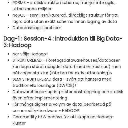
RDBMS - statisk struktur/schema, främjar inte agila,
utforskande miljöer.
NoSQL - semi-strukturerad, tillräckligt struktur för att
lagra data utan exakt schema innan lagring av data
Datarensningss problem
Dag-1 : Session-4 : Introduktion till Big Data-
3: Hadoop
När välja Hadoop?
STRUKTURERAD - Företagsdatawarehouses/databaser
kan lagra stora mängder data (med en kostnad) men
påtvingar struktur (inte bra för aktiv utforskning)<
SEMI STRUKTURERAD data - svårt att hantera med
traditionella lösningar (DW/DB)/
Datawarehouse-lagring = stor ansträngning och statisk
även efter implementering
För mångsidighet & volym av data, bearbetad på
commodity-hardware - HADOOP
Commodity H/W behövs för att skapa en Hadoop-
kluster