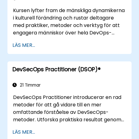
Kursen lyfter fram de mänskliga dynamikerna
i kulturell förändring och rustar deltagare
med praktiker, metoder och verktyg för att
engagera människor över hela DevOps-
spektrumet genom användning av verkliga
LÄS MER...
scenarier och fallstudier. Efter kursens
slutförande kommer deltagarna att ha
konkreta resultat att utnyttja när de
DevSecOps Practitioner (DSOP)®
återvänder till kontoret, som förståelse för
Value Stream Mapping.
21 Timmar
DevSecOps Practitioner introducerar en rad
metoder för att gå vidare till en mer
omfattande förståelse av DevSecOps-
metoder. Utforska praktiska resultat genom
att hitta rätt blandning av människor, skapa
LÄS MER...
processer för att öka värdet och jämföra