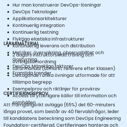
Hur man konstruerar DevOps-lösningar
DevOps Teknologier
Applikationsarkitekturer
Kontinuerlig integration
Kontinuerlig testning
Flyktiga elastiska infrastrukturer
LÄRARMÅTERIAL
Kontinuerlig leverans och distribution
Metriker, övervakning, observabilitet och
2 dagars instruktörsledd träning och
Gostyrning
övningssamordning
DevOps Mänskliga faktorer
Lärarmanual (utmärkt referens efter klassen)
Framtida trender
Deltagande i unika övningar utformade för att
tillämpa begrepp
Exempelprov och riktlinjer för provkrav
CERTIFIERINGSPROV
Access till ytterligare källor till information och
samhällen
Att framgångsrikt avlägga (65%) det 60-minuters
långa provet, som består av 40 flervalsfrågor, leder
till kandidatens beteckning som DevOps Engineering
Foundation-certifierad. Certifieringen hanteras och