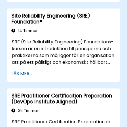
tekniska alternativ som finns tillgängliga idag.
Skräddarsytt för nyligen transformerade
Site Reliability Engineering (SRE)
organisationer som vill förbättra DevSecOps-
Foundation®
färdigheter och medvetenhet.
14 Timmar
SRE (Site Reliability Engineering) Foundations-
kursen är en introduktion till principerna och
praktikerna som möjliggör för en organisation
att på ett pålitligt och ekonomiskt hållbart
sätt skala viktiga tjänster. Att införa en aspekt
LÄS MER...
av platsreliabilitet kräver organisatoriska
omstruktureringar, ny fokus på teknik och
automatisering samt antagande av nya
SRE Practitioner Certification Preparation
arbetsparadigm.
(DevOps Institute Aligned)
35 Timmar
SRE Practitioner Certification Preparation är