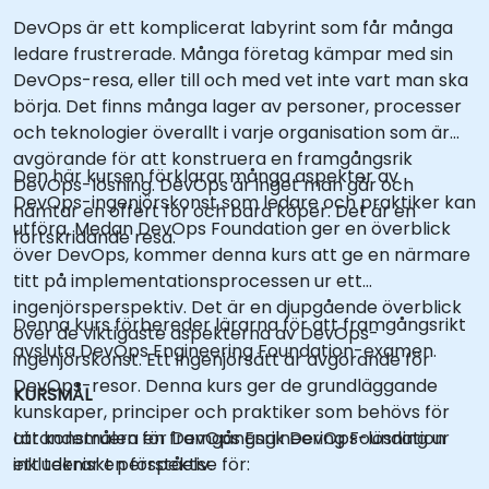
DevOps är ett komplicerat labyrint som får många
ledare frustrerade. Många företag kämpar med sin
DevOps-resa, eller till och med vet inte vart man ska
börja. Det finns många lager av personer, processer
och teknologier överallt i varje organisation som är
avgörande för att konstruera en framgångsrik
Den här kursen förklarar många aspekter av
DevOps-lösning. DevOps är inget man går och
DevOps-ingenjörskonst som ledare och praktiker kan
hämtar en offert för och bara köper. Det är en
utföra. Medan DevOps Foundation ger en överblick
fortskridande resa.
över DevOps, kommer denna kurs att ge en närmare
titt på implementationsprocessen ur ett
ingenjörsperspektiv. Det är en djupgående överblick
Denna kurs förbereder lärarna för att framgångsrikt
över de viktigaste aspekterna av DevOps-
avsluta DevOps Engineering Foundation-examen.
ingenjörskonst. Ett ingenjörsätt är avgörande för
DevOps-resor. Denna kurs ger de grundläggande
KURSMÅL
kunskaper, principer och praktiker som behövs för
att konstruera en framgångsrik DevOps-lösning ur
Lärandemålen för DevOps Engineering Foundation
ett tekniskt perspektiv.
inkluderar en förståelse för: