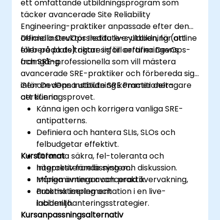
ett omfattande utbildningsprogram som
täcker avancerade Site Reliability
Engineering-praktiker anpassade efter den
officiella DevOps Institute-syllaben, för att
Denna instruktörsledda live-utbildning (online
förbereda deltagare inför certifieringens
eller på plats) riktar sig till erfarna DevOps-
framgång.
och SRE-professionella som vill mästera
avancerade SRE-praktiker och förbereda sig
inför DevOps Institute SRE Practitioner-
Genom denna utbildning kommer deltagare
certifieringsprovet.
att kunna:
Känna igen och korrigera vanliga SRE-
antipatterns.
Definiera och hantera SLIs, SLOs och
felbudgetar effektivt.
Kursformat
Utforma säkra, fel-toleranta och
högpresterande system.
Interaktiv föreläsning och diskussion.
Implementera avancerad övervakning,
Många övningar och praktik.
automatisering och
Praktisk implementation i en live-
incidenthanteringsstrategier.
labbmiljö.
Kursanpassningsalternativ