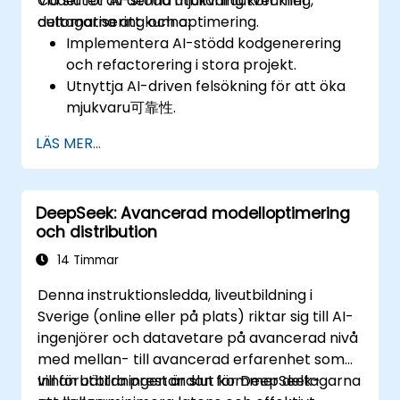
Coder för AI-stödd mjukvaruutveckling,
Vid slutet av denna utbildning kommer
automatisering och optimering.
deltagarna att kunna:
Implementera AI-stödd kodgenerering
och refactorering i stora projekt.
Utnyttja AI-driven felsökning för att öka
mjukvaru可靠性.
Integrera DeepSeek Coder i DevOps- och
LÄS MER...
CI/CD-pipelines.
Använda AI för intelligent automatisering
inom mjukvaruutvecklingsflöden.
DeepSeek: Avancerad modelloptimering
och distribution
14 Timmar
Denna instruktionsledda, liveutbildning i
Sverige (online eller på plats) riktar sig till AI-
ingenjörer och datavetare på avancerad nivå
med mellan- till avancerad erfarenhet som
vill förbättra prestandan för DeepSeek-
Innan utbildningen är slut kommer deltagarna