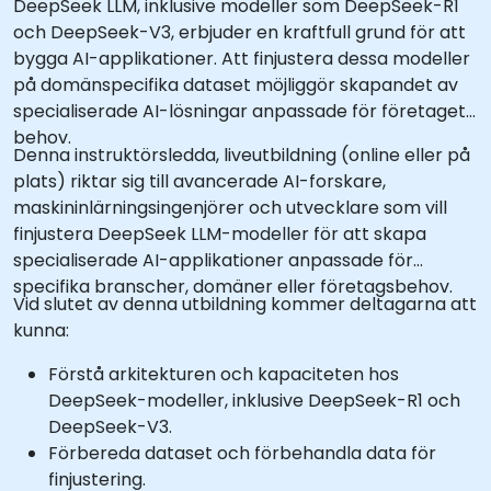
DeepSeek LLM, inklusive modeller som DeepSeek-R1
och DeepSeek-V3, erbjuder en kraftfull grund för att
bygga AI-applikationer. Att finjustera dessa modeller
på domänspecifika dataset möjliggör skapandet av
specialiserade AI-lösningar anpassade för företagets
behov.
Denna instruktörsledda, liveutbildning (online eller på
plats) riktar sig till avancerade AI-forskare,
maskininlärningsingenjörer och utvecklare som vill
finjustera DeepSeek LLM-modeller för att skapa
specialiserade AI-applikationer anpassade för
specifika branscher, domäner eller företagsbehov.
Vid slutet av denna utbildning kommer deltagarna att
kunna:
Förstå arkitekturen och kapaciteten hos
DeepSeek-modeller, inklusive DeepSeek-R1 och
DeepSeek-V3.
Förbereda dataset och förbehandla data för
finjustering.