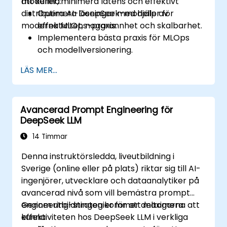
modeller, minimera latens och effektivt
att kunna:
distribuera AI-lösningar med hjälp av
Optimera DeepSeek-modeller för
moderna MLOps-praxis.
effektivitet, noggrannhet och skalbarhet.
Implementera bästa praxis för MLOps
och modellversionering.
Distribuera DeepSeek-modeller på moln-
LÄS MER...
och lokala infrastruktur.
Övervaka, underhålla och skala AI-
lösningar effektivt.
Avancerad Prompt Engineering för
DeepSeek LLM
14 Timmar
Denna instruktörsledda, liveutbildning i
Sverige (online eller på plats) riktar sig till AI-
ingenjörer, utvecklare och dataanalytiker på
avancerad nivå som vill bemästra prompt
engineering-strategier för att maximera
Genom utbildningen kommer deltagarna att
effektiviteten hos DeepSeek LLM i verkliga
kunna: