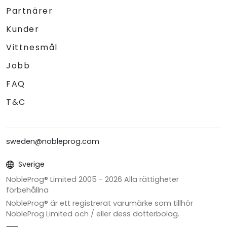
Partnärer
Kunder
Vittnesmål
Jobb
FAQ
T&C
sweden@nobleprog.com
Sverige
NobleProg® Limited 2005 -
2026
Alla rättigheter
förbehållna
NobleProg® är ett registrerat varumärke som tillhör
NobleProg Limited och / eller dess dotterbolag.