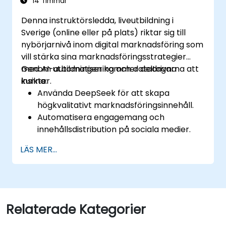
14 Timmar
Denna instruktörsledda, liveutbildning i
Sverige (online eller på plats) riktar sig till
nybörjarnivå inom digital marknadsföring som
vill stärka sina marknadsföringsstrategier
med AI-automatisering och datadrivna
Genom utbildningen kommer deltagarna att
insikter.
kunna:
Använda DeepSeek för att skapa
högkvalitativt marknadsföringsinnehåll.
Automatisera engagemang och
innehållsdistribution på sociala medier.
Analysera målgruppsdata för att
LÄS MER...
förbättra målgruppsinriktning och
personalisering.
Integrera AI-drivna verktyg i sina
marknadsföringsarbetssätt.
Relaterade Kategorier