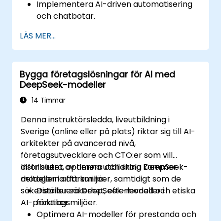
Implementera AI-driven automatisering
och chatbotar.
Optimera API-prestanda och hantera
LÄS MER...
API-anrop effektivt.
Bygga företagslösningar för AI med
DeepSeek-modeller
14 Timmar
Denna instruktörsledda, liveutbildning i
Sverige (online eller på plats) riktar sig till AI-
arkitekter på avancerad nivå,
företagsutvecklare och CTO:er som vill
distribuera, optimera och skala DeepSeek-
Inför slutet av denna utbildning kommer
modeller i affärsmiljöer, samtidigt som de
deltagarna att kunna:
säkerställer säkerhet, efterlevnad och etiska
Distribuera DeepSeek-modeller i
AI-praktiker.
företagsmiljöer.
Optimera AI-modeller för prestanda och