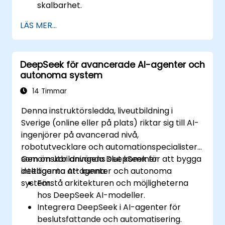
skalbarhet.
Säkerställa datasäkerhet och efterlevnad
LÄS MER...
i AI-applikationer.
Implementera etiska AI-praktiker i
affärslösningar.
DeepSeek för avancerade AI-agenter och
autonoma system
14 Timmar
Denna instruktörsledda, liveutbildning i
Sverige (online eller på plats) riktar sig till AI-
ingenjörer på avancerad nivå,
robotutvecklare och automationspecialister
som önskar använda DeepSeek för att bygga
Genom utbildningens slut kommer
intelligenta AI-agenter och autonoma
deltagarna att kunna:
system.
Förstå arkitekturen och möjligheterna
hos DeepSeek AI-modeller.
Integrera DeepSeek i AI-agenter för
beslutsfattande och automatisering.