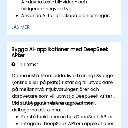
AI-drivna text-till-video- och
bildgenereringverktyg.
Använda AI för att skapa planlösningar,
sektioner, fasader och materialval.
LÄS MER...
Säkerställa överensstämmelse med
regleringar med hjälp av AI-drivet
designvalidering.
Bygga AI-applikationer med DeepSeek
Integrera AI-arbetsflöden i Revit och
API:er
andra renderingsverktyg.
14 Timmar
Denna instruktörsledda, live-träning i Sverige
(online eller på plats) riktar sig till utvecklare
på mellannivå, mjukvaruingenjörer och
datavetare som vill utnyttja DeepSeek API:er
för att bygga AI-drivna applikationer.
Vid slutet av denna träning kommer
deltagarna att kunna:
Förstå funktionerna hos DeepSeek API:er.
Integrera DeepSeek API:er i applikationer.