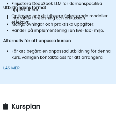
Finjustera DeepSeek LLM för domänspecifika
Utbildningens format
applikationer.
Optimera och distribuera finjusterade modeller
Interaktiv föreläsning och diskussion.
effektivt.
Många övningar och praktiska uppgifter.
Händer på implementering i en live-lab-miljö.
Alternativ för att anpassa kursen
För att begära en anpassad utbildning för denna
kurs, vänligen kontakta oss för att arrangera.
LÄS MER
Kursplan