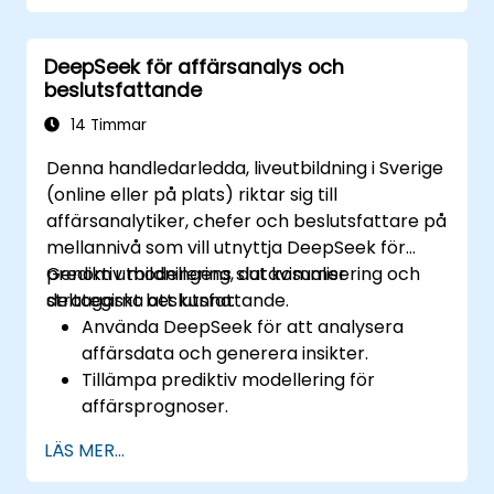
innehållshanteringssystem.
Förbättra kreativitet och effektivitet
DeepSeek för affärsanalys och
genom AI-drivet idégenerering och
beslutsfattande
strukturering.
14 Timmar
Denna handledarledda, liveutbildning i Sverige
(online eller på plats) riktar sig till
affärsanalytiker, chefer och beslutsfattare på
mellannivå som vill utnyttja DeepSeek för
prediktiv modellering, datavisualisering och
Genom utbildningens slut kommer
strategiskt beslutsfattande.
deltagarna att kunna:
Använda DeepSeek för att analysera
affärsdata och generera insikter.
Tillämpa prediktiv modellering för
affärsprognoser.
Automatisera rapporterings- och
LÄS MER...
affärsintelligensflöden.
Förbättra beslutsfattandet med AI-