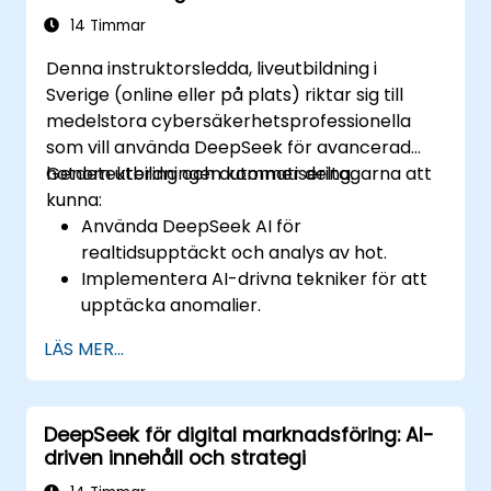
14 Timmar
Denna instruktorsledda, liveutbildning i
Sverige (online eller på plats) riktar sig till
medelstora cybersäkerhetsprofessionella
som vill använda DeepSeek för avancerad
hotdetektering och automatisering.
Genom utbildningen kommer deltagarna att
kunna:
Använda DeepSeek AI för
realtidsupptäckt och analys av hot.
Implementera AI-drivna tekniker för att
upptäcka anomalier.
Automatisera övervakning och respons
LÄS MER...
på säkerhetsrelaterade händelser med
hjälp av DeepSeek.
Integrera DeepSeek i befintliga
DeepSeek för digital marknadsföring: AI-
cybersäkerhetsramverk.
driven innehåll och strategi