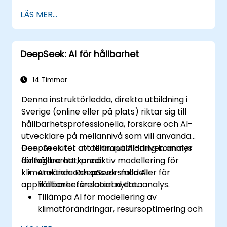
Tillämpa förstärkningsinlärningstekniker
LÄS MER...
för att träna autonoma system.
Deploya AI-drivna autonoma agenter i
verkliga miljöer.
DeepSeek: AI för hållbarhet
14 Timmar
Denna instruktörledda, direkta utbildning i
Sverige (online eller på plats) riktar sig till
hållbarhetsprofessionella, forskare och AI-
utvecklare på mellannivå som vill använda
DeepSeek för att tillämpa AI-driven analys
Genom slutet av denna utbildning kommer
för hållbarhet, prediktiv modellering för
deltagare att kunna:
klimataktion och ansvarsfulla AI-
Använda DeepSeek-modeller för
applikationer för social nytta.
hållbarhetsrelaterad dataanalys.
Tillämpa AI för modellering av
klimatförändringar, resursoptimering och
övervakning av biologisk mångfald.