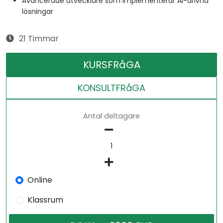
Avancerade utvecklare som implementerar AI-drivna
lösningar
21 Timmar
KURSFRåGA
KONSULTFRåGA
Antal deltagare
Online
Klassrum