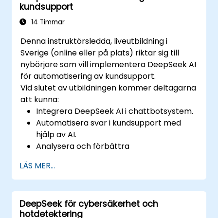
kundsupport
14 Timmar
Denna instruktörsledda, liveutbildning i
Sverige (online eller på plats) riktar sig till
nybörjare som vill implementera DeepSeek AI
för automatisering av kundsupport.
Vid slutet av utbildningen kommer deltagarna
att kunna:
Integrera DeepSeek AI i chattbotsystem.
Automatisera svar i kundsupport med
hjälp av AI.
Analysera och förbättra
kundinteraktioner med hjälp av AI-driven
LÄS MER...
insikt.
Optimera chattbot-arbetsflöden för en
bättre användarupplevelse.
DeepSeek för cybersäkerhet och
hotdetektering