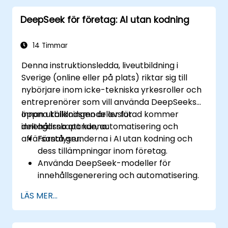
drivna analyser.
DeepSeek för företag: AI utan kodning
14 Timmar
Denna instruktionsledda, liveutbildning i
Sverige (online eller på plats) riktar sig till
nybörjare inom icke-tekniska yrkesroller och
entreprenörer som vill använda DeepSeeks
öppna källkodsmodeller för
Innan utbildningen är avslutad kommer
innehållsskapande, automatisering och
deltagarna att kunna:
affärsanalyser.
Förstå grunderna i AI utan kodning och
dess tillämpningar inom företag.
Använda DeepSeek-modeller för
innehållsgenerering och automatisering.
Integrera AI-verktyg i befintliga
LÄS MER...
arbetsflöden med hjälp av plattformar
som Zapier, Make och Notion.
Analysera affärsdata och generera