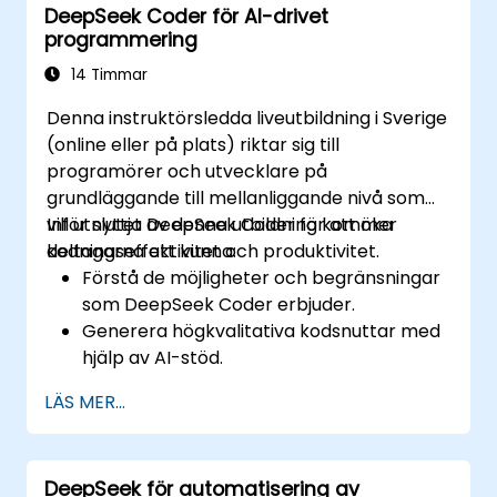
DeepSeek Coder för AI-drivet
handlingsbara insikter med hjälp av AI.
programmering
Utveckla AI-drivna strategier för att
förbättra produktivitet och
14 Timmar
beslutsfattande.
Denna instruktörsledda liveutbildning i Sverige
(online eller på plats) riktar sig till
programörer och utvecklare på
grundläggande till mellanliggande nivå som
vill utnyttja DeepSeek Coder för att öka
Inför slutet av denna utbildning kommer
kodningseffektivitet och produktivitet.
deltagarna att kunna:
Förstå de möjligheter och begränsningar
som DeepSeek Coder erbjuder.
Generera högkvalitativa kodsnuttar med
hjälp av AI-stöd.
Använda DeepSeek Coder för felsökning
LÄS MER...
och optimering av kod.
Automatisera repetitiva
programmeringsuppgifter med hjälp av
DeepSeek för automatisering av
AI-verktyg.