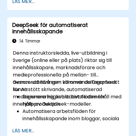
LÄS MER...
Utveckla AI-drivna lösningar för social
inverkan och hållbara utvecklingsmål
(SDG).
DeepSeek för automatiserat
Säkra ansvarsfulla AI-praxis i
innehållsskapande
hållbarhetsapplikationer.
14 Timmar
Denna instruktorsledda, live-utbildning i
Sverige (online eller på plats) riktar sig till
innehållsskapare, marknadsförare och
medieprofessionella på mellan- till
avancerad nivå som vill använda DeepSeek
Genom utbildningen kommer deltagarna att
för AI-stött skrivande, automatiserad
kunna:
mediagenerering och arbetsflöden för
Generera högkvalitativt textinnehåll med
innehållsproduktion.
hjälp av DeepSeek-modeller.
Automatisera arbetsflöden för
innehållsskapande inom bloggar, sociala
medier och marknadsföringskampanjer.
LÄS MER...
Integrera AI-verktyg i befintliga