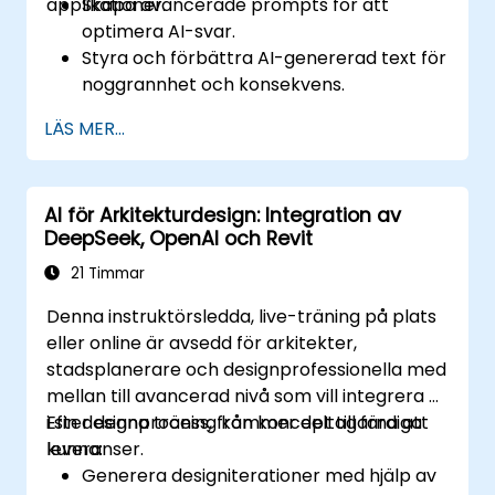
applikationer.
Skapa avancerade prompts för att
optimera AI-svar.
Styra och förbättra AI-genererad text för
noggrannhet och konsekvens.
Använda promptkedjor och tekniker för
LÄS MER...
kontanthantering.
Minska partiskhet och främja etisk AI-
användning inom prompt engineering.
AI för Arkitekturdesign: Integration av
DeepSeek, OpenAI och Revit
21 Timmar
Denna instruktörsledda, live-träning på plats
eller online är avsedd för arkitekter,
stadsplanerare och designprofessionella med
mellan till avancerad nivå som vill integrera AI
i sin designprocess, från koncept till färdiga
Efter denna träning kommer deltagarna att
leveranser.
kunna:
Generera designiterationer med hjälp av