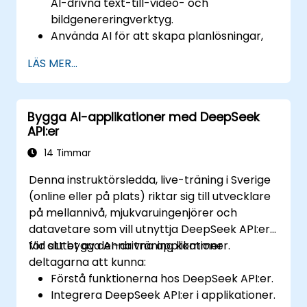
AI-drivna text-till-video- och
bildgenereringverktyg.
Använda AI för att skapa planlösningar,
sektioner, fasader och materialval.
LÄS MER...
Säkerställa överensstämmelse med
regleringar med hjälp av AI-drivet
designvalidering.
Bygga AI-applikationer med DeepSeek
Integrera AI-arbetsflöden i Revit och
API:er
andra renderingsverktyg.
14 Timmar
Denna instruktörsledda, live-träning i Sverige
(online eller på plats) riktar sig till utvecklare
på mellannivå, mjukvaruingenjörer och
datavetare som vill utnyttja DeepSeek API:er
för att bygga AI-drivna applikationer.
Vid slutet av denna träning kommer
deltagarna att kunna:
Förstå funktionerna hos DeepSeek API:er.
Integrera DeepSeek API:er i applikationer.