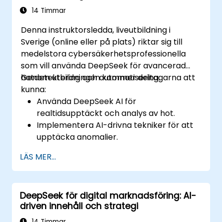
14 Timmar
Denna instruktorsledda, liveutbildning i
Sverige (online eller på plats) riktar sig till
medelstora cybersäkerhetsprofessionella
som vill använda DeepSeek för avancerad
hotdetektering och automatisering.
Genom utbildningen kommer deltagarna att
kunna:
Använda DeepSeek AI för
realtidsupptäckt och analys av hot.
Implementera AI-drivna tekniker för att
upptäcka anomalier.
Automatisera övervakning och respons
LÄS MER...
på säkerhetsrelaterade händelser med
hjälp av DeepSeek.
Integrera DeepSeek i befintliga
DeepSeek för digital marknadsföring: AI-
cybersäkerhetsramverk.
driven innehåll och strategi
14 Timmar