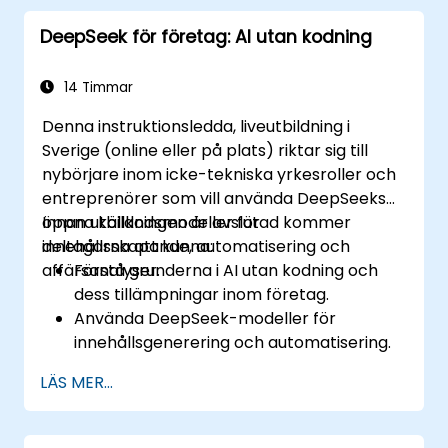
drivna analyser.
DeepSeek för företag: AI utan kodning
14 Timmar
Denna instruktionsledda, liveutbildning i
Sverige (online eller på plats) riktar sig till
nybörjare inom icke-tekniska yrkesroller och
entreprenörer som vill använda DeepSeeks
öppna källkodsmodeller för
Innan utbildningen är avslutad kommer
innehållsskapande, automatisering och
deltagarna att kunna:
affärsanalyser.
Förstå grunderna i AI utan kodning och
dess tillämpningar inom företag.
Använda DeepSeek-modeller för
innehållsgenerering och automatisering.
Integrera AI-verktyg i befintliga
LÄS MER...
arbetsflöden med hjälp av plattformar
som Zapier, Make och Notion.
Analysera affärsdata och generera