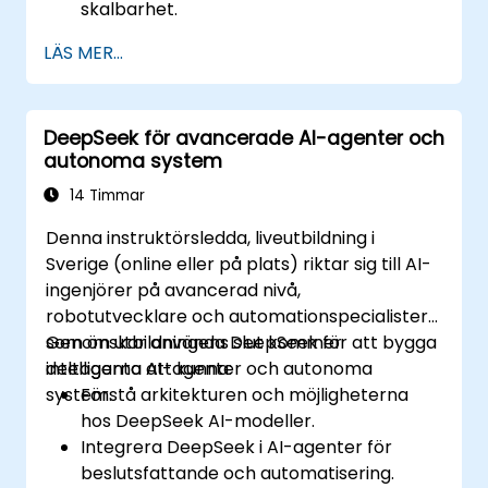
skalbarhet.
Säkerställa datasäkerhet och efterlevnad
LÄS MER...
i AI-applikationer.
Implementera etiska AI-praktiker i
affärslösningar.
DeepSeek för avancerade AI-agenter och
autonoma system
14 Timmar
Denna instruktörsledda, liveutbildning i
Sverige (online eller på plats) riktar sig till AI-
ingenjörer på avancerad nivå,
robotutvecklare och automationspecialister
som önskar använda DeepSeek för att bygga
Genom utbildningens slut kommer
intelligenta AI-agenter och autonoma
deltagarna att kunna:
system.
Förstå arkitekturen och möjligheterna
hos DeepSeek AI-modeller.
Integrera DeepSeek i AI-agenter för
beslutsfattande och automatisering.