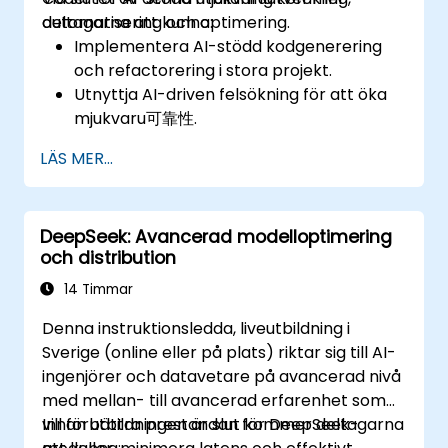
automatisering och optimering.
deltagarna att kunna:
Implementera AI-stödd kodgenerering
och refactorering i stora projekt.
Utnyttja AI-driven felsökning för att öka
mjukvaru可靠性.
Integrera DeepSeek Coder i DevOps- och
LÄS MER...
CI/CD-pipelines.
Använda AI för intelligent automatisering
inom mjukvaruutvecklingsflöden.
DeepSeek: Avancerad modelloptimering
och distribution
14 Timmar
Denna instruktionsledda, liveutbildning i
Sverige (online eller på plats) riktar sig till AI-
ingenjörer och datavetare på avancerad nivå
med mellan- till avancerad erfarenhet som
vill förbättra prestandan för DeepSeek-
Innan utbildningen är slut kommer deltagarna