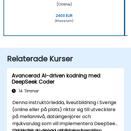
(Online)
2400 EUR
(Klassrum)
Relaterade Kurser
Avancerad AI-driven kodning med
DeepSeek Coder
14 Timmar
Denna instruktörledda, liveutbildning i Sverige
(online eller på plats) riktar sig till utvecklare
på mellannivå, dataingenjörer och
mjukvarulag som vill implementera DeepSeek
Coder för AI-stödd mjukvaruutveckling,
Vid slutet av denna utbildning kommer