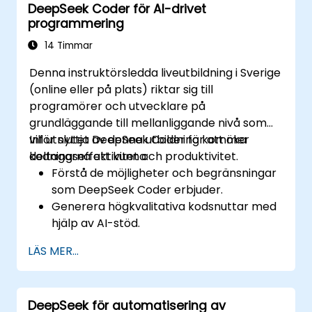
DeepSeek Coder för AI-drivet
handlingsbara insikter med hjälp av AI.
programmering
Utveckla AI-drivna strategier för att
förbättra produktivitet och
14 Timmar
beslutsfattande.
Denna instruktörsledda liveutbildning i Sverige
(online eller på plats) riktar sig till
programörer och utvecklare på
grundläggande till mellanliggande nivå som
vill utnyttja DeepSeek Coder för att öka
Inför slutet av denna utbildning kommer
kodningseffektivitet och produktivitet.
deltagarna att kunna:
Förstå de möjligheter och begränsningar
som DeepSeek Coder erbjuder.
Generera högkvalitativa kodsnuttar med
hjälp av AI-stöd.
Använda DeepSeek Coder för felsökning
LÄS MER...
och optimering av kod.
Automatisera repetitiva
programmeringsuppgifter med hjälp av
DeepSeek för automatisering av
AI-verktyg.