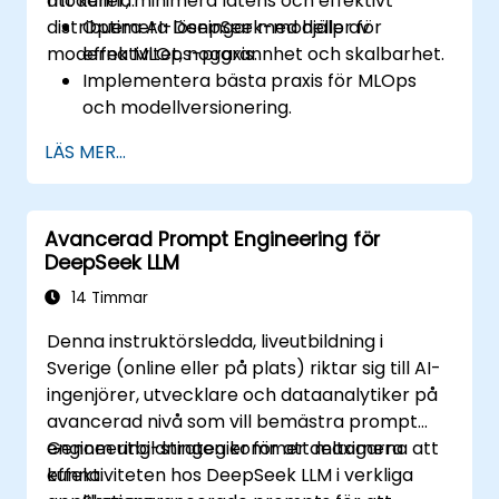
modeller, minimera latens och effektivt
att kunna:
distribuera AI-lösningar med hjälp av
Optimera DeepSeek-modeller för
moderna MLOps-praxis.
effektivitet, noggrannhet och skalbarhet.
Implementera bästa praxis för MLOps
och modellversionering.
Distribuera DeepSeek-modeller på moln-
LÄS MER...
och lokala infrastruktur.
Övervaka, underhålla och skala AI-
lösningar effektivt.
Avancerad Prompt Engineering för
DeepSeek LLM
14 Timmar
Denna instruktörsledda, liveutbildning i
Sverige (online eller på plats) riktar sig till AI-
ingenjörer, utvecklare och dataanalytiker på
avancerad nivå som vill bemästra prompt
engineering-strategier för att maximera
Genom utbildningen kommer deltagarna att
effektiviteten hos DeepSeek LLM i verkliga
kunna: