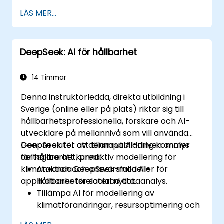
Tillämpa förstärkningsinlärningstekniker
LÄS MER...
för att träna autonoma system.
Deploya AI-drivna autonoma agenter i
verkliga miljöer.
DeepSeek: AI för hållbarhet
14 Timmar
Denna instruktörledda, direkta utbildning i
Sverige (online eller på plats) riktar sig till
hållbarhetsprofessionella, forskare och AI-
utvecklare på mellannivå som vill använda
DeepSeek för att tillämpa AI-driven analys
Genom slutet av denna utbildning kommer
för hållbarhet, prediktiv modellering för
deltagare att kunna:
klimataktion och ansvarsfulla AI-
Använda DeepSeek-modeller för
applikationer för social nytta.
hållbarhetsrelaterad dataanalys.
Tillämpa AI för modellering av
klimatförändringar, resursoptimering och
övervakning av biologisk mångfald.