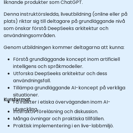
liknande produkter som ChatGPT.
Denna instruktörsledda, liveutbildning (online eller på
plats) riktar sig till deltagare på grundläggande nivå
som önskar förstå DeepSeeks arkitektur och
användningsområden.
Genom utbildningen kommer deltagarna att kunna:
Förstå grundläggande koncept inom artificiell
intelligens och språkmodeller.
Utforska DeepSeeks arkitektur och dess
användningsfall.
Tillämpa grundläggande AI-koncept på verkliga
situationer.
Kursformat
Få insikter i etiska överväganden inom AI-
utveckling.
Interaktiv föreläsning och diskussion.
Många övningar och praktiska tillfällen.
Praktisk implementering i en live-labbmiljö.