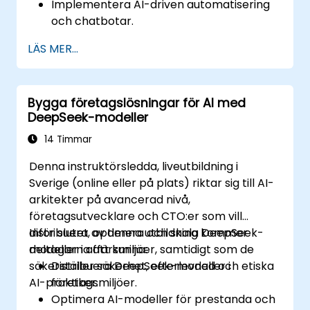
Implementera AI-driven automatisering
och chatbotar.
Optimera API-prestanda och hantera
LÄS MER...
API-anrop effektivt.
Bygga företagslösningar för AI med
DeepSeek-modeller
14 Timmar
Denna instruktörsledda, liveutbildning i
Sverige (online eller på plats) riktar sig till AI-
arkitekter på avancerad nivå,
företagsutvecklare och CTO:er som vill
distribuera, optimera och skala DeepSeek-
Inför slutet av denna utbildning kommer
modeller i affärsmiljöer, samtidigt som de
deltagarna att kunna:
säkerställer säkerhet, efterlevnad och etiska
Distribuera DeepSeek-modeller i
AI-praktiker.
företagsmiljöer.
Optimera AI-modeller för prestanda och