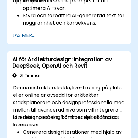
applikationer.
Skapa avancerade prompts för att
optimera AI-svar.
Styra och förbättra AI-genererad text för
noggrannhet och konsekvens.
Använda promptkedjor och tekniker för
LÄS MER...
kontanthantering.
Minska partiskhet och främja etisk AI-
användning inom prompt engineering.
AI för Arkitekturdesign: Integration av
DeepSeek, OpenAI och Revit
21 Timmar
Denna instruktörsledda, live-träning på plats
eller online är avsedd för arkitekter,
stadsplanerare och designprofessionella med
mellan till avancerad nivå som vill integrera AI
i sin designprocess, från koncept till färdiga
Efter denna träning kommer deltagarna att
leveranser.
kunna:
Generera designiterationer med hjälp av