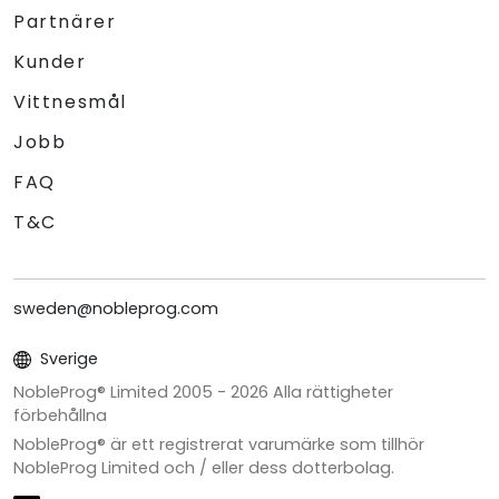
Partnärer
Kunder
Vittnesmål
Jobb
FAQ
T&C
sweden@nobleprog.com
Sverige
NobleProg® Limited 2005 -
2026
Alla rättigheter
förbehållna
NobleProg® är ett registrerat varumärke som tillhör
NobleProg Limited och / eller dess dotterbolag.