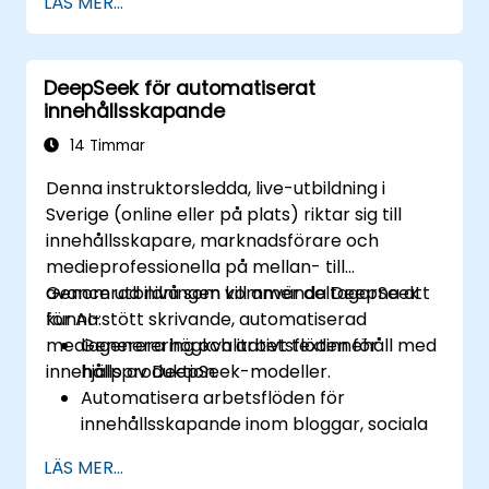
LÄS MER...
Utveckla AI-drivna lösningar för social
inverkan och hållbara utvecklingsmål
(SDG).
DeepSeek för automatiserat
Säkra ansvarsfulla AI-praxis i
innehållsskapande
hållbarhetsapplikationer.
14 Timmar
Denna instruktorsledda, live-utbildning i
Sverige (online eller på plats) riktar sig till
innehållsskapare, marknadsförare och
medieprofessionella på mellan- till
avancerad nivå som vill använda DeepSeek
Genom utbildningen kommer deltagarna att
för AI-stött skrivande, automatiserad
kunna:
mediagenerering och arbetsflöden för
Generera högkvalitativt textinnehåll med
innehållsproduktion.
hjälp av DeepSeek-modeller.
Automatisera arbetsflöden för
innehållsskapande inom bloggar, sociala
medier och marknadsföringskampanjer.
LÄS MER...
Integrera AI-verktyg i befintliga