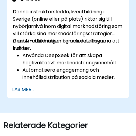
Denna instruktörsledda, liveutbildning i
Sverige (online eller på plats) riktar sig till
nybörjarnivå inom digital marknadsföring som
vill stärka sina marknadsföringsstrategier
med AI-automatisering och datadrivna
Genom utbildningen kommer deltagarna att
insikter.
kunna:
Använda DeepSeek för att skapa
högkvalitativt marknadsföringsinnehåll.
Automatisera engagemang och
innehållsdistribution på sociala medier.
Analysera målgruppsdata för att
LÄS MER...
förbättra målgruppsinriktning och
personalisering.
Integrera AI-drivna verktyg i sina
marknadsföringsarbetssätt.
Relaterade Kategorier