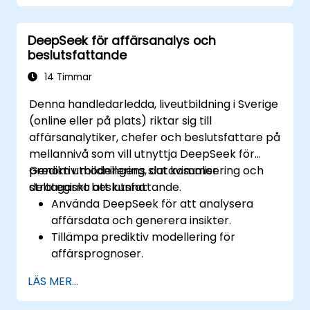
innehållshanteringssystem.
Förbättra kreativitet och effektivitet
DeepSeek för affärsanalys och
genom AI-drivet idégenerering och
beslutsfattande
strukturering.
14 Timmar
Denna handledarledda, liveutbildning i Sverige
(online eller på plats) riktar sig till
affärsanalytiker, chefer och beslutsfattare på
mellannivå som vill utnyttja DeepSeek för
prediktiv modellering, datavisualisering och
Genom utbildningens slut kommer
strategiskt beslutsfattande.
deltagarna att kunna:
Använda DeepSeek för att analysera
affärsdata och generera insikter.
Tillämpa prediktiv modellering för
affärsprognoser.
Automatisera rapporterings- och
LÄS MER...
affärsintelligensflöden.
Förbättra beslutsfattandet med AI-