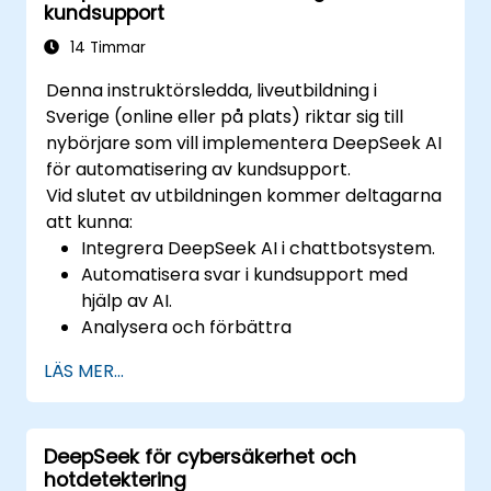
kundsupport
14 Timmar
Denna instruktörsledda, liveutbildning i
Sverige (online eller på plats) riktar sig till
nybörjare som vill implementera DeepSeek AI
för automatisering av kundsupport.
Vid slutet av utbildningen kommer deltagarna
att kunna:
Integrera DeepSeek AI i chattbotsystem.
Automatisera svar i kundsupport med
hjälp av AI.
Analysera och förbättra
kundinteraktioner med hjälp av AI-driven
LÄS MER...
insikt.
Optimera chattbot-arbetsflöden för en
bättre användarupplevelse.
DeepSeek för cybersäkerhet och
hotdetektering