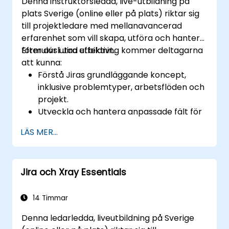
Denna instruktörsledda, live-utbildning på
plats Sverige (online eller på plats) riktar sig
till projektledare med mellanavancerad
erfarenhet som vill skapa, utföra och hantera
formulär i Jira effektivt.
Efter avslutad utbildning kommer deltagarna
att kunna:
Förstå Jiras grundläggande koncept,
inklusive problemtyper, arbetsflöden och
projekt.
Utveckla och hantera anpassade fält för
att samla in och organisera data effektivt.
LÄS MER...
Optimerar formrelaterade processer för
olika projekttyper och team.
Jira och Xray Essentials
14 Timmar
Denna ledarledda, liveutbildning på Sverige