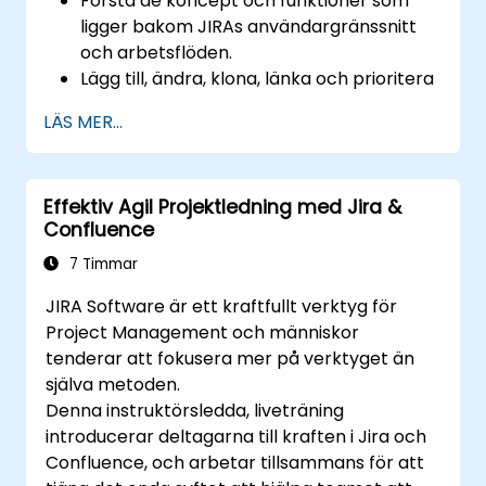
Förstå de koncept och funktioner som
ligger bakom JIRAs användargränssnitt
och arbetsflöden.
Lägg till, ändra, klona, länka och prioritera
ärenden.
LÄS MER...
Framdriva ärenden genom hela
arbetsflödet.
Utföra sökningar.
Effektiv Agil Projektledning med Jira &
Hantera och anpassa skärmar och filter.
Confluence
7 Timmar
JIRA Software är ett kraftfullt verktyg för
Project Management och människor
tenderar att fokusera mer på verktyget än
själva metoden.
Denna instruktörsledda, liveträning
introducerar deltagarna till kraften i Jira och
Confluence, och arbetar tillsammans för att