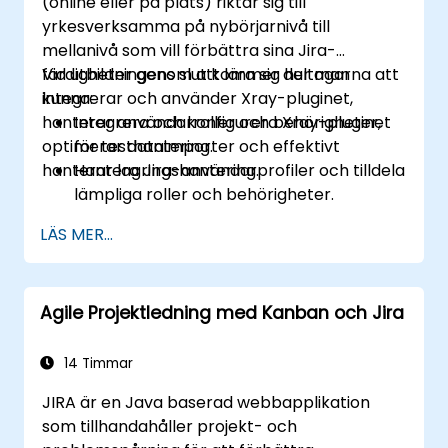
(online eller på plats) riktar sig till
yrkesverksamma på nybörjarnivå till
mellanivå som vill förbättra sina Jira-
färdigheter genom att lära sig hur man
Vid utbildningens slut kommer deltagarna att
integrerar och använder Xray-pluginet,
kunna:
hanterar användarroller och behörigheter,
Integrera och konfigurera Xray-pluginet
optimerar dataimporter och effektivt
för testhantering.
hanterar lagringshantering.
Hantera Jira-användarprofiler och tilldela
lämpliga roller och behörigheter.
Effektivt importera data till Jira enligt
LÄS MER...
bästa praxis.
Optimerar Jira-lagringsanvändningen
och implementera
Agile Projektledning med Kanban och Jira
datahanteringsstrategier.
14 Timmar
JIRA är en Java baserad webbapplikation
som tillhandahåller projekt- och