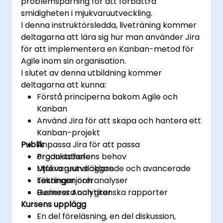
problemspårning för att förbättra
smidigheten i mjukvaruutveckling.
I denna instruktörsledda, liveträning kommer
deltagarna att lära sig hur man använder Jira
för att implementera en Kanban-metod för
Agile inom sin organisation.
I slutet av denna utbildning kommer
deltagarna att kunna:
Förstå principerna bakom Agile och
Kanban
Använd Jira för att skapa och hantera ett
Kanban-projekt
Publik
Anpassa Jira för att passa
organisationens behov
Produktchefer
Utföra grundläggande och avancerade
Mjukvaruutvecklare
sökningar och analyser
Testingenjörer
Generera och granska rapporter
Business Analytiker
Kursens upplägg
En del föreläsning, en del diskussion,