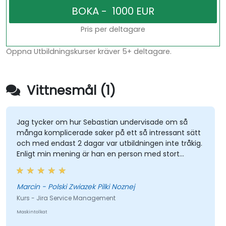
Pris per deltagare
Öppna Utbildningskurser kräver 5+ deltagare.
Vittnesmål (1)
Jag tycker om hur Sebastian undervisade om så
många komplicerade saker på ett så intressant sätt
och med endast 2 dagar var utbildningen inte tråkig.
Enligt min mening är han en person med stort
kunskapsinnehåll, vet mycket väl vad han pratar om,
språket som han försöker kommunicera med
publiken är begripligt. Behåll bara det här nivån,
Marcin - Polski Zwiazek Pilki Noznej
tycker jag.
Kurs - Jira Service Management
Maskintolkat