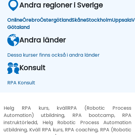
Andra regioner i Sverige
Online
Örebro
Östergötland
Skåne
Stockholm
Uppsala
V
Götaland
Andra länder
Dessa kurser finns också i andra länder
Konsult
RPA Konsult
Helg RPA kurs, kvällRPA (Robotic Process
Automation) utbildning, RPA bootcamp, RPA
instruktörledd, Helg Robotic Process Automation
utbildning, Kväll RPA kurs, RPA coaching, RPA (Robotic