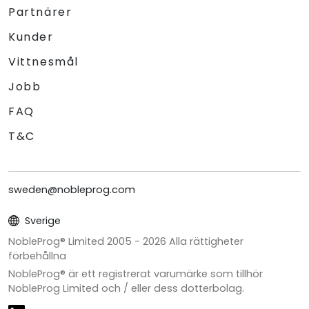
Partnärer
Kunder
Vittnesmål
Jobb
FAQ
T&C
sweden@nobleprog.com
Sverige
NobleProg® Limited 2005 -
2026
Alla rättigheter
förbehållna
NobleProg® är ett registrerat varumärke som tillhör
NobleProg Limited och / eller dess dotterbolag.