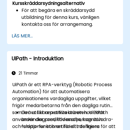
Kursskräddarsydningsalternativ
För att begära en skräddarsydd
utbildning för denna kurs, vänligen
kontakta oss för arrangemang.
LÄS MER...
UiPath - Introduktion
21 Timmar
UiPath är ett RPA-verktyg (Robotic Process
Automation) för att automatisera
organisationens vardagliga uppgifter, vilket
frigör medarbetarna från den dagliga rutin
som krävs för repetitiva arbeten. UiPath
Den utökbara arkitekturen hos UiPath
använder diagram, flödesscheman och dra-
använder prediktiv analys, kognitiva
och-slapp-funktioner för att definiera
funktioner och artificiell intelligens för att