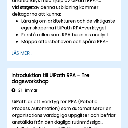
affärsanalys med hjälp av UiPath RPA-
verktyget.
Vid slutet av denna utbildning kommer
deltagarna att kunna:
Lära sig om arkitekturen och de viktigaste
egenskaperna i UiPath RPA-verktyget.
Förstå rollen som RPA business analyst.
Mappa affärsbehoven och spåra RPA-
processen.
LÄS MER...
Introduktion till UiPath RPA - Tre
dagsworkshop
21 Timmar
UiPath är ett verktyg för RPA (Robotic
Process Automation) som automatiserar en
organisations vardagliga uppgifter och befriar
anställda från den dagliga rutinmässiga