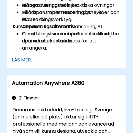
automatiseringstekniker.
Många övningar och praktiska övningar.
Tillämpa Orchestrator-triggare, köer och
Hands-on implementering i en live-
övervakningsverktyg.
labbmiljö.
Kursanpassningsalternativ
Använda kodad automatisering, AI
Computer Vision och UiPath Assistant för
För att begära en anpassad utbildning för
optimerat prestanda.
denna kurs, kontakta oss för att
arrangera.
LÄS MER...
Automation Anywhere A360
21 Timmar
Denna instruktörledd, live-träning i Sverige
(online eller på plats) riktar sig till IT-
professionella med mellan- och avancerad
nivå som vill kunna designa, utveckla och