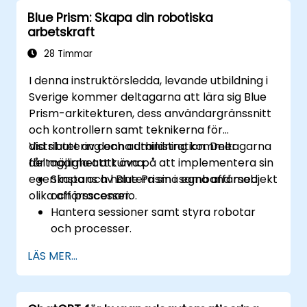
Blue Prism: Skapa din robotiska
arbetskraft
28 Timmar
I denna instruktörsledda, levande utbildning i
Sverige kommer deltagarna att lära sig Blue
Prism-arkitekturen, dess användargränssnitt
och kontrollern samt teknikerna för
distributering och administration. Deltagarna
Vid slutet av denna utbildning kommer
får möjlighet att öva på att implementera sin
deltagarna att kunna:
egen instans av Blue Prism i samband med
Skapa och hantera sina egna affärsobjekt
olika affärsscenario.
och processer.
Hantera sessioner samt styra robotar
och processer.
Distribuera och hantera Blue Prism i
LÄS MER...
enlighet med olika affärsmässiga behov.