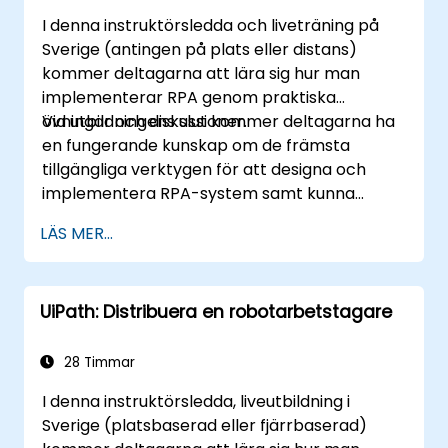
I denna instruktörsledda och liveträning på
Sverige (antingen på plats eller distans)
kommer deltagarna att lära sig hur man
implementerar RPA genom praktiska
övningar och diskussioner.
Vid utbildningens slut kommer deltagarna ha
en fungerande kunskap om de främsta
tillgängliga verktygen för att designa och
implementera RPA-system samt kunna
utvärdera och välja mellan sådana system.
LÄS MER...
Deltagarna kommer att genomföra olika
exempelprojekt inom RPA och få den
nödvändiga praktiken och inställning som
UiPath: Distribuera en robotarbetstagare
krävs för att implementera liknande system i
sin egen organisation.
28 Timmar
I denna instruktörsledda, liveutbildning i
Sverige (platsbaserad eller fjärrbaserad)