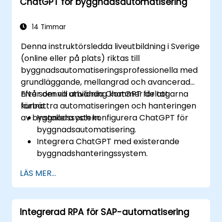
ChatGPT för byggnadsautomatisering
14 Timmar
Denna instruktörsledda liveutbildning i Sverige
(online eller på plats) riktas till
byggnadsautomatiseringsprofessionella med
grundläggande, mellangrad och avancerad
nivå som vill använda ChatGPT för att
Efter denna utbildning kommer deltagarna
förbättra automatiseringen och hanteringen
kunna:
av byggnadssystem.
Installera och konfigurera ChatGPT för
byggnadsautomatisering.
Integrera ChatGPT med existerande
byggnadshanteringssystem.
Automatisera kontrollen av belysning,
LÄS MER...
HVAC och brandsäkerhetssystem med
ChatGPT.
Utveckla och implementera anpassade
Integrerad RPA för SAP-automatisering
automatiseringskodsnuttar.