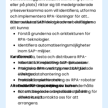
eller på plats) riktar sig till medelgraderade
yrkesverksamma som vill identifiera, utforma
och implementera RPA-lösningar för att
automatisera SAP-relaterade arbetsflöden.
Efter avslutad utbildning kommer deltagarna
att kunna:
Förstå grunderna och arkitekturen för
RPA-teknologier.
Identifiera automatiseringsmöjligheter
inom SAP-miljöer.
Kursformat
Utveckla, testa och distribuera RPA-
robotar för repetitiva SAP-processer.
Interaktiv föreläsning och diskussion.
Integrera RPA-verktyg med SAP för
Praktiska demonstrationer och guidade
effektiv datahantering och
övningar.
transaktionsutförande.
Praktisk implementering av RPA-robotar
Alternativ för anpassning av kursen
Dokumentera, övervaka och underhålla
inom SAP-testmiljöer.
automatiserade arbetsflöden på ett
För att begära en anpassad utbildning för
effektivt sätt.
denna kurs, kontakta oss för att
arrangera.