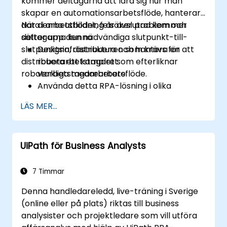
kommer deltagarna att lära sig hur man
skapar en automationsarbetsflöde, hanterar
data i arbetsflödet, felsöker problem och
När denna utbildning är avslutad kommer
sätter upp den nödvändiga slutpunkt-till-
deltagarna kunna:
slutpunktsinfrastrukturen som krävs för att
Designa, distribuera och hantera en
distribuera ett komplett
robotarbetstagare som efterliknar
robotarbetstagarearbetsflöde.
verkliga medarbetare.
Använda detta RPA-lösning i olika
affärsområden, inklusive finans, BPO,
LÄS MER...
mjukvara och försäkring.
UiPath för Business Analysts
7 Timmar
Denna handledareledd, live-träning i Sverige
(online eller på plats) riktas till business
analysister och projektledare som vill utföra