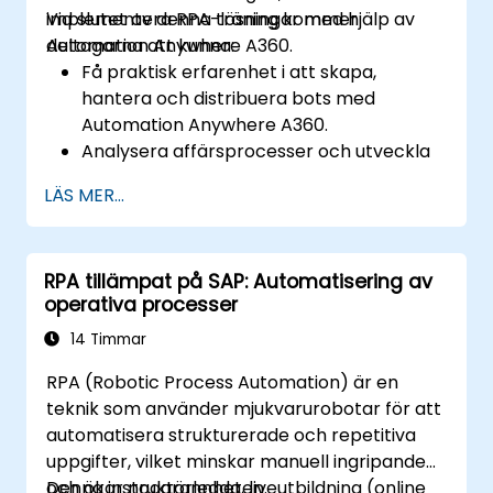
implementera RPA-lösningar med hjälp av
Vid slutet av denna träning kommer
Automation Anywhere A360.
deltagarna att kunna:
Få praktisk erfarenhet i att skapa,
hantera och distribuera bots med
Automation Anywhere A360.
Analysera affärsprocesser och utveckla
automatiseringslösningar med A360.
LÄS MER...
Lär sig avancerade
botutvecklingskompetenser som kognitiv
automatisering, arbetande med AI-
RPA tillämpat på SAP: Automatisering av
komponenter och integration av skript
operativa processer
för komplexa automatiseringsscenarier.
14 Timmar
RPA (Robotic Process Automation) är en
teknik som använder mjukvarurobotar för att
automatisera strukturerade och repetitiva
uppgifter, vilket minskar manuell ingripande
och ökar noggrannheten.
Denna instruktörledda, liveutbildning (online