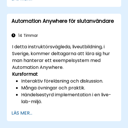
Integrera UiPath med andra
företagsapplikationer och databaser.
Optimera RPA-arbetsflöden för
Automation Anywhere för slutanvändare
prestanda och effektivitet.
Utnyttja UiPath Orchestrator för
centraliserad automationshantering.
14 Timmar
I detta instruktörsvägleda, liveutbildning, i
Sverige, kommer deltagarna att lära sig hur
man hanterar ett exempelsystem med
Automation Anywhere.
Kursformat
Interaktiv föreläsning och diskussion.
Många övningar och praktik.
Händelsestyrd implementation i en live-
lab-miljö.
LÄS MER...