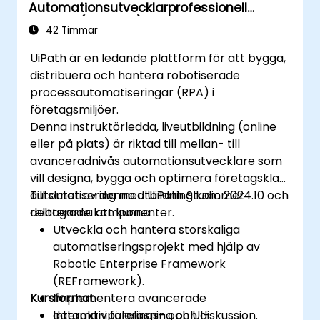
Automationsutvecklarprofessionell
Träning (v2024.10)
42 Timmar
UiPath är en ledande plattform för att bygga,
distribuera och hantera robotiserade
processautomatiseringar (RPA) i
företagsmiljöer.
Denna instruktörledda, liveutbildning (online
eller på plats) är riktad till mellan- till
avanceradnivås automationsutvecklare som
vill designa, bygga och optimera företagsklar
automatisering med UiPath Studio 2024.10 och
Till slutet av denna utbildning kommer
relaterade komponenter.
deltagarna att kunna:
Utveckla och hantera storskaliga
automatiseringsprojekt med hjälp av
Robotic Enterprise Framework
(REFramework).
Kursformat
Implementera avancerade
datamanipulerings- och UI-
Interaktiv föreläsning och diskussion.