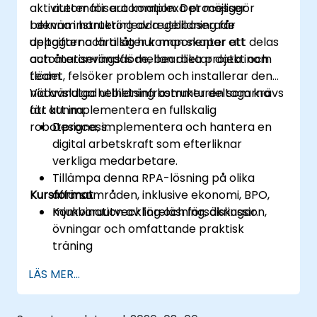
aktiviteter för automation. Det möjliggör
automatisera komplexa processer.
bekväm hantering av regelbaserade
I denna instruktörledda utbildning får
uppgifter och tillåter komponenter att delas
deltagarna lära sig hur man skapar ett
och återanvändas mellan olika projekt och
automatiseringsflöde, bearbetar data inom
team.
flödet, felsöker problem och installerar den
nödvändiga helhetsinfrastrukturen som krävs
Vid avslutad utbildning kommer deltagarna
för att implementera en fullskalig
att kunna:
robotprocess.
Designa, implementera och hantera en
digital arbetskraft som efterliknar
verkliga medarbetare.
Tillämpa denna RPA-lösning på olika
Kursformat
affärsområden, inklusive ekonomi, BPO,
mjukvaruutveckling och försäkringar.
Kombination av föreläsning, diskussion,
övningar och omfattande praktisk
träning
LÄS MER...