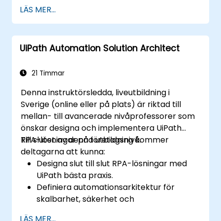
LÄS MER...
UiPath Automation Solution Architect
21 Timmar
Denna instruktörsledda, liveutbildning i
Sverige (online eller på plats) är riktad till
mellan- till avancerade nivåprofessorer som
önskar designa och implementera UiPath
RPA-lösningar på företagsnivå.
Till slutet av denna utbildning kommer
deltagarna att kunna:
Designa slut till slut RPA-lösningar med
UiPath bästa praxis.
Definiera automationsarkitektur för
skalbarhet, säkerhet och
underhållbarhet.
LÄS MER...