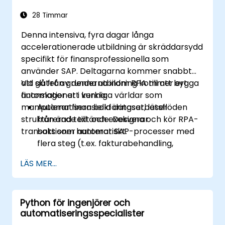
Övervaka och hantera byggnadssystem
med hjälp av AI-drivna insikter.
28 Timmar
Denna intensiva, fyra dagar långa
accelerationerade utbildning är skräddarsydd
specifikt för finansprofessionella som
använder SAP. Deltagarna kommer snabbt
att gå från grunderna inom RPA till att bygga
Vid slutet av denna utbildning kommer ert
automationer i verkliga världar som
finanslager att kunna:
manipulerar finansiella dataset, läser
Automatisera bokföringsarbetsflöden
strukturerad text och exekverar
från ände till ände: Designa och kör RPA-
transaktioner automatiskt.
bots som hanterar SAP-processer med
flera steg (t.ex. fakturabehandling,
journalposteringar eller finansiell
LÄS MER...
rapportering).
Minska driftfel: Eliminerar manuella
stavfel och transaktionsfel i SAP-
Python för ingenjörer och
datainmatningar.
automatiseringsspecialister
Optimera programvarukompatibilitet: