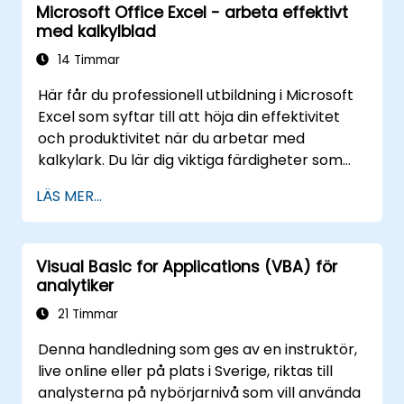
Microsoft Office Excel - arbeta effektivt
genom verkliga övningar – och överbrygger
med kalkylblad
klyftan från grundläggande makron till
avancerade automatiseringslösningar för
14 Timmar
dataanalytiker, rapporteringsspecialister och
Här får du professionell utbildning i Microsoft
affärsanvändare som strävar efter
Excel som syftar till att höja din effektivitet
företagsanpassade kalkylbladskapaciteter.
och produktivitet när du arbetar med
kalkylark. Du lär dig viktiga färdigheter som
att redigera kalkylark, hantera arbetsböcker,
LÄS MER...
skapa komplexa formler med hjälp av
kraftfulla funktioner, formatera celler, skapa
professionella diagram och grafer, arbeta
Visual Basic for Applications (VBA) för
med pivot-tabeller och datalistor samt
analytiker
hantera grafiska objekt. Kursen är perfekt för
dig som arbetar som business analyst,
21 Timmar
redovisningsekonom, datahanterare eller
Denna handledning som ges av en instruktör,
som kontorsanställd och vill gå från
live online eller på plats i Sverige, riktas till
medelstark till expertnivå inom Excel.
analysterna på nybörjarnivå som vill använda
Förbättra dina dataanalysförmågor,