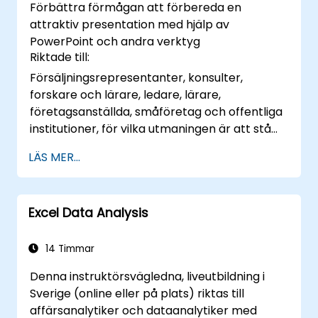
Förbättra förmågan att förbereda en
leverera självtryckande presentationer med
attraktiv presentation med hjälp av
strukturerad public speaking-teknik.
PowerPoint och andra verktyg
Riktade till:
Försäljningsrepresentanter, konsulter,
forskare och lärare, ledare, lärare,
företagsanställda, småföretag och offentliga
institutioner, för vilka utmaningen är att stå
framför en grupp människor, tala till dem och
LÄS MER...
väcka intresse
Excel Data Analysis
14 Timmar
Denna instruktörsvägledna, liveutbildning i
Sverige (online eller på plats) riktas till
affärsanalytiker och dataanalytiker med