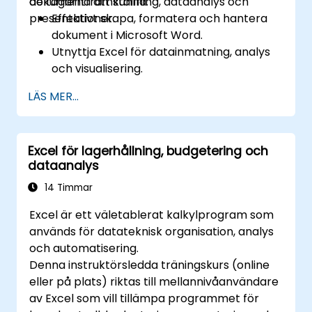
dokumentframställning, dataanalys och
deltagarna att kunna:
presentationer.
Effektivt skapa, formatera och hantera
dokument i Microsoft Word.
Utnyttja Excel för datainmatning, analys
och visualisering.
Designa engagerande och professionella
LÄS MER...
presentationer i PowerPoint.
Tillvarata samarbetsfunktioner i
Microsoft Office-applikationer.
Excel för lagerhållning, budgetering och
dataanalys
14 Timmar
Excel är ett väletablerat kalkylprogram som
används för datateknisk organisation, analys
och automatisering.
Denna instruktörsledda träningskurs (online
eller på plats) riktas till mellannivåanvändare
av Excel som vill tillämpa programmet för