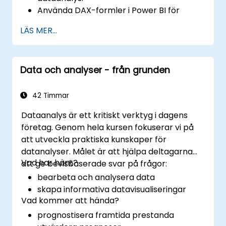
Använda DAX-formler i Power BI för
komplexa beräkningar.
LÄS MER...
Skapa och använda visualiseringar och
diagram för specifika analysfall.
Importera med Power View för att
Data och analyser - från grunden
övergå från Excel-baserad Power BI till
oberoende Power BI.
42 Timmar
Dataanalys är ett kritiskt verktyg i dagens
företag. Genom hela kursen fokuserar vi på
att utveckla praktiska kunskaper för
datanalyser. Målet är att hjälpa deltagarna
Vad har hänt?
att ge bevisbaserade svar på frågor:
bearbeta och analysera data
skapa informativa datavisualiseringar
Vad kommer att hända?
prognostisera framtida prestanda