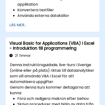
diagram. 4. Sortering, filtrering och
applikation
gruppering: Sorterar data efter specifika
Konvertera textfiler
kriterier. Gör att du kan filtrera data så att
Använda externa datakällor
endast den information du vill ha visas.
Använda externa bibliotek
Möjligheten att gruppera data efter dina
LÄS MER...
behov. 5. Analys av data: Verktyg för att
utföra avancerad analys, till exempel
scenarioanalys, trendanalys, prognoser och
Visual Basic for Applications (VBA) i Excel
makroskapande. 6. Delning av data: Det låter
- Introduktion till programmering
dig dela och samarbeta om data i realtid,
21 Timmar
vilket gör att flera användare kan arbeta
med samma data samtidigt. 7.
Denna instruktörsguidade, live-kurs i Sverige
Automatisering av uppgifter: Möjlighet att
(online eller på plats) riktas till dataanalytiker
skapa makron och automatisera uppgifter
som vill använda VBA i Excel för att
med hjälp av ett programmeringsspråk VBA
automatisera uppgifter.
(Visual Basic for Applications). Excel används
Genom denna kurs kommer deltagarna att
ofta inom olika områden, från affärer till
kunna:
vetenskap och utbildning. Dess omfattande
Föra och redigera makron efter behov.
funktioner låter dig analysera data, skapa
Skriva procedurer med hjälp av data från