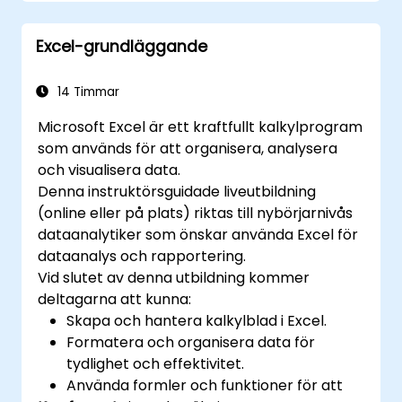
användargränssnitt, felsökningsmetoder,
felhantering och avancerade Excel-
Excel-grundläggande
analysrutiner genom praktiska övningar —
vilket ger analyskunniga,
ekonomiprofessionella och utvecklare
14 Timmar
möjlighet att eliminera manuella
Microsoft Excel är ett kraftfullt kalkylprogram
arbetsmoment samt låsa upp avancerade
som används för att organisera, analysera
möjligheter för datamhantering och
och visualisera data.
rapportering.
Denna instruktörsguidade liveutbildning
(online eller på plats) riktas till nybörjarnivås
dataanalytiker som önskar använda Excel för
dataanalys och rapportering.
Vid slutet av denna utbildning kommer
deltagarna att kunna:
Skapa och hantera kalkylblad i Excel.
Formatera och organisera data för
tydlighet och effektivitet.
Använda formler och funktioner för att