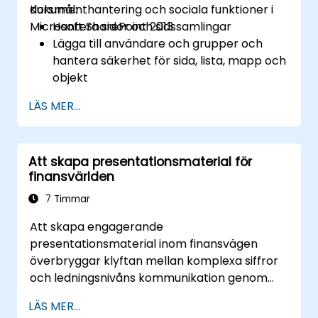
dokumenthantering och sociala funktioner i
Kursmål:
Microsoft SharePoint 2013
Hantera sidor och sidssamlingar
Lägga till användare och grupper och
hantera säkerhet för sida, lista, mapp och
objekt
Lägga till och konfigurera
LÄS MER...
webbkomponenter
Konfigurera sidosalternativ inklusive tema,
titel, beskrivning och ikon
Att skapa presentationsmaterial för
finansvärlden
7 Timmar
Att skapa engagerande
presentationsmaterial inom finansvägen
överbryggar klyftan mellan komplexa siffror
och ledningsnivåns kommunikation genom
PowerPoint. Utforskar designstrategier som
LÄS MER...
omfattar struktureringsmetoder för bilderna,