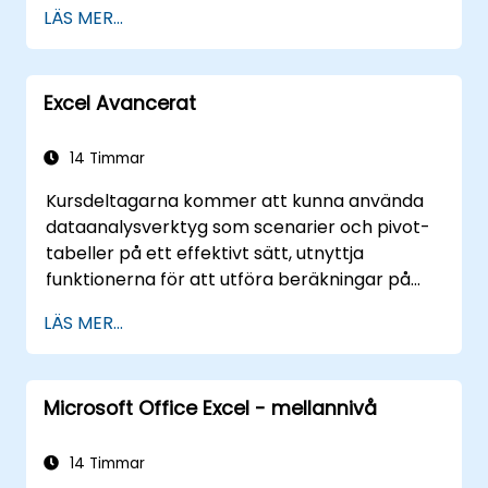
LÄS MER...
Excel Avancerat
14 Timmar
Kursdeltagarna kommer att kunna använda
dataanalysverktyg som scenarier och pivot-
tabeller på ett effektivt sätt, utnyttja
funktionerna för att utföra beräkningar på
datum och textbearbetningsfunktioner, samt
LÄS MER...
skapa och anpassa makron för att
automatisera arbetet med kalkylblad.
Microsoft Office Excel - mellannivå
14 Timmar