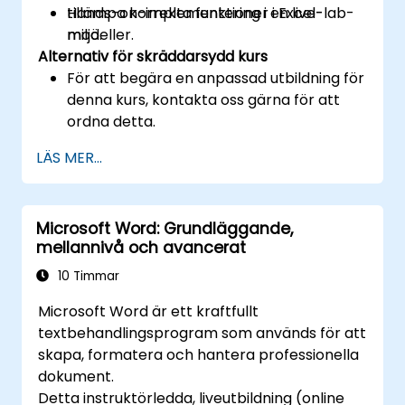
tillämpa korrekta funktioner i Excel-
Hands-on-implementering i en live-lab-
modeller.
miljö.
Alternativ för skräddarsydd kurs
För att begära en anpassad utbildning för
denna kurs, kontakta oss gärna för att
ordna detta.
LÄS MER...
Microsoft Word: Grundläggande,
mellannivå och avancerat
10 Timmar
Microsoft Word är ett kraftfullt
textbehandlingsprogram som används för att
skapa, formatera och hantera professionella
dokument.
Detta instruktörledda, liveutbildning (online