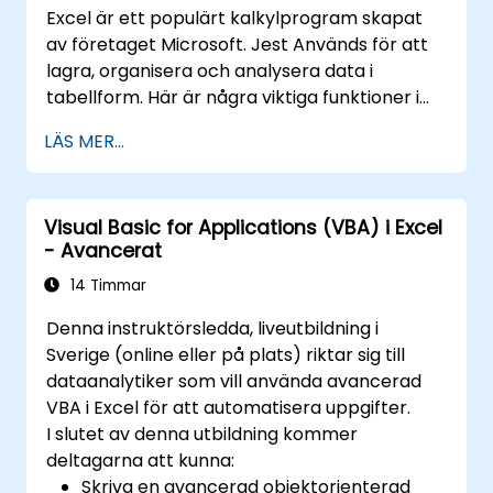
Excel är ett populärt kalkylprogram skapat
av företaget Microsoft. Jest Används för att
lagra, organisera och analysera data i
tabellform. Här är några viktiga funktioner i
Excel: 1. Kalkylblad: Den består av ark, där
LÄS MER...
varje ark är en matris som består av celler
ordnade i rader och kolumner. Det låter dig
skapa flera ark i en enda fil, vilket gör att du
Visual Basic for Applications (VBA) i Excel
kan organisera olika uppsättningar data. 2.
- Avancerat
Beräkningar och formler: Det låter dig utföra
en mängd olika matematiska, statistiska och
14 Timmar
logiska beräkningar med hjälp av formler. Den
Denna instruktörsledda, liveutbildning i
har en bred uppsättning inbyggda funktioner
Sverige (online eller på plats) riktar sig till
som SUM, AVERAGE, MAX, MIN, IF, VLOOKUP,
dataanalytiker som vill använda avancerad
etc. 3. Dataformatering och utseende: Den
VBA i Excel för att automatisera uppgifter.
tillhandahåller verktyg för att formatera
I slutet av denna utbildning kommer
data, inklusive att ändra teckensnitt, färg, stil
deltagarna att kunna:
och skapa diagram, pivottabeller och
Skriva en avancerad objektorienterad