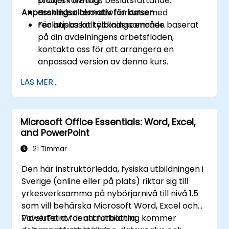
stödjer företags beslutsfattande.
praktisk övning.
Anpassningsalternativ för kursen
Praktiska laborativt arbete med
realistiska kalkylbladsscenarier.
För anpassat täckningsområde baserat
på din avdelningens arbetsflöden,
kontakta oss för att arrangera en
anpassad version av denna kurs.
LÄS MER...
Microsoft Office Essentials: Word, Excel,
and PowerPoint
21 Timmar
Den här instruktörledda, fysiska utbildningen i
Sverige (online eller på plats) riktar sig till
yrkesverksamma på nybörjarnivå till nivå 1.5
som vill behärska Microsoft Word, Excel och
PowerPoint för att förbättra
Vid slutet av denna utbildning kommer