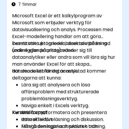
7 Timmar
Microsoft Excel är ett kalkylprogram av
Microsoft som erbjuder verktyg för
datavisualisering och analys. Processen med
Excel-modellering handlar om att göra
kvantitativa prognoser baserade på en rad
Denna instruktörsledda, direkta utbildning
underliggande antaganden.
(online eller på plats) vänder sig till
dataanalytiker eller andra som vill lära sig hur
man använder Excel för att skapa
datamodeller för dataanalys.
När denna utbildning är avslutad kommer
deltagarna att kunna:
Lära sig att analysera och lösa
affärsproblem med strukturerade
problemlösningsverktyg.
Naviga enkelt i Excels verktyg.
Kursens format
Ställa upp, formatera och presentera
data effektivt.
Interaktiv föreläsning och diskussion.
Förstå den logiska strukturen och
Många övningar och praktisk träning.