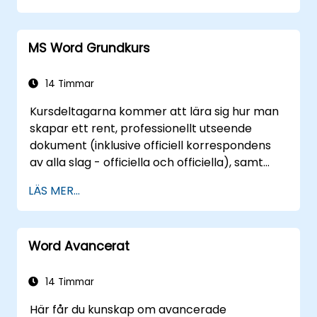
utforma en applikation som kan utföra nya
uppgifter.
MS Word Grundkurs
14 Timmar
Kursdeltagarna kommer att lära sig hur man
skapar ett rent, professionellt utseende
dokument (inklusive officiell korrespondens
av alla slag - officiella och officiella), samt
utnyttjar fullt ut de grundläggande
LÄS MER...
mekanismerna som möjliggör ett transparent
informationsflöde i både de kortare och
längre dokumenten.
Word Avancerat
14 Timmar
Här får du kunskap om avancerade