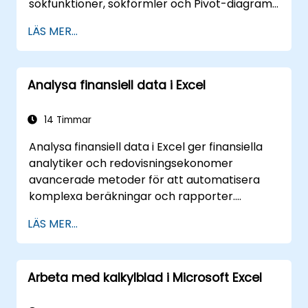
sökfunktioner, sökförmler och Pivot-diagram
till villkorsstyrd formatering, externa
LÄS MER...
dataflöden och värdepappersanalys. Den
fördjupar sig i praktiska metoder för att
utvärdera begrepp om tidens värde av
Analysa finansiell data i Excel
pengar, identifiera marknads trender, bygga
finansiella prognosmodeller samt utnyttja
Excels kompletta analysverktyg för komplexa
14 Timmar
finansiella beräkningar och rapportering.
Analysa finansiell data i Excel ger finansiella
analytiker och redovisningsekonomer
avancerade metoder för att automatisera
komplexa beräkningar och rapporter.
Innehåller grundprinciper för finansiella
LÄS MER...
funktioner, INDEX-MATCH-sökningar,
databasfrågor, PivotTabeller, PivotDiagram
och integration av extern data. Djupdyker i
Arbeta med kalkylblad i Microsoft Excel
Goal Seek, Solver, Analysis ToolPak och VBA-
makron för att automatisera återkommande