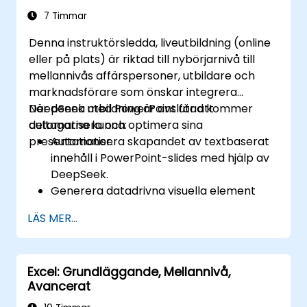
7 Timmar
Denna instruktörsledda, liveutbildning (online
eller på plats) är riktad till nybörjarnivå till
mellannivås affärspersoner, utbildare och
marknadsförare som önskar integrera
DeepSeek med PowerPoint för att
När denna utbildning är avslutad kommer
automatisera och optimera sina
deltagarna kunna:
presentationer.
Automatisera skapandet av textbaserat
innehåll i PowerPoint-slides med hjälp av
DeepSeek.
Generera datadrivna visuella element
och infografik som drivs av DeepSeek-
LÄS MER...
modeller.
Använda AI för att sammanfatta långa
rapporter och omvandla dem till
Excel: Grundläggande, Mellannivå,
presentationsklara slides.
Avancerat
Integrera DeepSeek med PowerPoint för
mer smidiga, dynamiska presentationer.