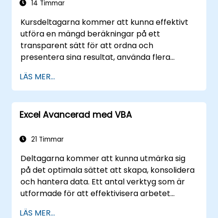
arbetsflöden. Hjälper proffs att omvandla råa
14 Timmar
siffror till handlingsbara finansiella insikter och
Kursdeltagarna kommer att kunna effektivt
noggranna prognoser för strategisk
utföra en mängd beräkningar på ett
planering.
transparent sätt för att ordna och
presentera sina resultat, använda flera
mekanismer för att underlätta och påskynda
LÄS MER...
skapandet av skivor, samt skydda
beräkningarna och deras resultat mot
obehöriga personer.
Excel Avancerad med VBA
21 Timmar
Deltagarna kommer att kunna utmärka sig
på det optimala sättet att skapa, konsolidera
och hantera data. Ett antal verktyg som är
utformade för att effektivisera arbetet
minskar ofta avsevärt tiden för aktiviteter
LÄS MER...
som utförts hittills och kan hjälpa dig att