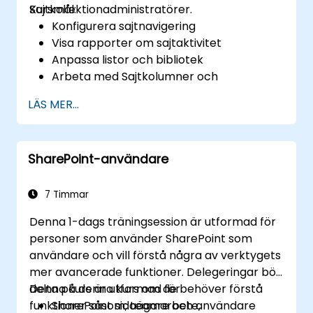
Sajtkollektionadministratörer.
Kursmål:
andra.
Konfigurera sajtnavigering
Visa rapporter om sajtaktivitet
Anpassa listor och bibliotek
Arbeta med Sajtkolumner och
Sajtinnehållstyper
LÄS MER...
Konfigurera Check in/ut,
Innehållsbeviljande och Versionering
Skapa och ändra sidor och
SharePoint-användare
webbdelarsidor
7 Timmar
Denna 1-dags träningsession är utformad för
personer som använder SharePoint som
användare och vill förstå några av verktygets
mer avancerade funktioner. Delegeringar bör
delta på denna kurs om de behöver förstå
Denna kurs är utformad för
funktioner såsom; teamarbete,
SharePoint sidaägare och användare