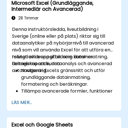
Microsoft Excel (Grundläggande,
Intermediär och Avancerad)
28 Timmar
Denna instruktörsledda, liveutbildning i
Sverige (online eller på plats) riktar sig till
dataanalytiker på nybörjarnivå till avancerad
nivå som vill använda Excel för att utföra en
mängd olika uppgifter som datainmatning,
I slutet av denna utbildning kommer
formelskapande, dataanalys och avancerad
deltagarna att kunna:
automatisering.
Navigera i Excel:s gränssnitt och utför
grundläggande datainmatning,
formatering och beräkningar.
Tillämpa avancerade formler, funktioner
och villkorsstyrd formatering för
LÄS MER...
dataanalys.
Skapa och hantera pivottabeller och
diagram för datavisualisering.
Excel och Google Sheets
Använd verktyg som Power Query, Power