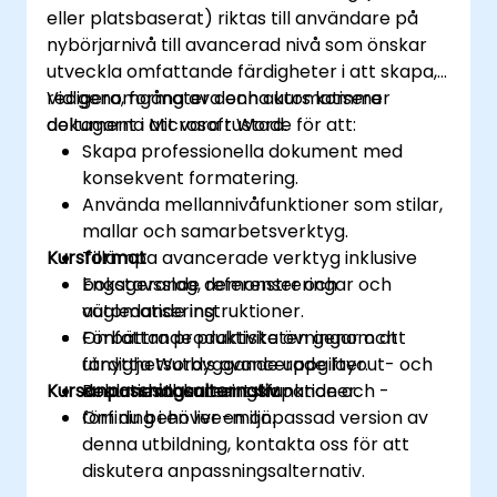
eller platsbaserat) riktas till användare på
nybörjarnivå till avancerad nivå som önskar
utveckla omfattande färdigheter i att skapa,
redigera, formatera och automatisera
Vid genomgång av denna kurs kommer
dokument i Microsoft Word.
deltagarna att vara rustade för att:
Skapa professionella dokument med
konsekvent formatering.
Använda mellannivåfunktioner som stilar,
mallar och samarbetsverktyg.
Kursformat
Tillämpa avancerade verktyg inklusive
bokstavsslag, referenser och
Engagerande demonstreringar och
automatisering.
vägledande instruktioner.
Förbättra produktiviteten genom att
Omfattande praktiska övningar och
utnyttja Word:s avancerade layout- och
färdighetsutbyggande uppgifter.
Kursanpassningsalternativ
dokumenthanteringsfunktioner.
Real-tidsdokumentskapande och -
förfining i en live-miljö.
Om du behöver en anpassad version av
denna utbildning, kontakta oss för att
diskutera anpassningsalternativ.