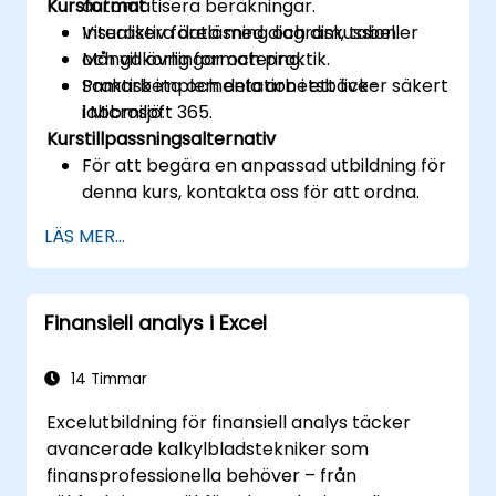
Kursformat
automatisera beräkningar.
Visualisera data med diagram, tabeller
Interaktiv föreläsning och diskussion.
och villkorlig formatering.
Många övningar och praktik.
Samarbeta och dela arbetsböcker säkert
Praktisk implementation i ett live-
i Microsoft 365.
labbmiljö.
Kurstillpassningsalternativ
För att begära en anpassad utbildning för
denna kurs, kontakta oss för att ordna.
LÄS MER...
Finansiell analys i Excel
14 Timmar
Excelutbildning för finansiell analys täcker
avancerade kalkylbladstekniker som
finansprofessionella behöver – från