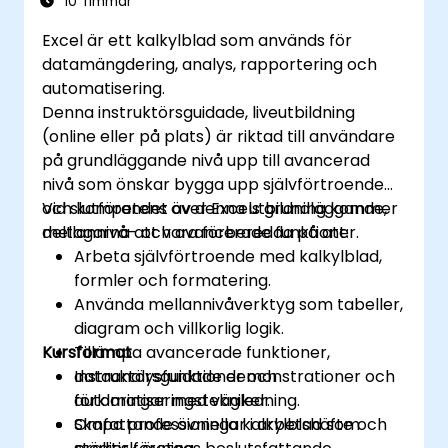
10 Timmar
Excel är ett kalkylblad som används för
datamängdering, analys, rapportering och
automatisering.
Denna instruktörsguidade, liveutbildning
(online eller på plats) är riktad till användare
på grundläggande nivå upp till avancerad
nivå som önskar bygga upp självförtroende
och kompetens över Excels grundläggande,
Vid slutförandet av denna utbildning kommer
mellannivå- och avancerade funktioner.
deltagarna att vara förberedda på att:
Arbeta självförtroende med kalkylblad,
formler och formatering.
Använda mellannivåverktyg som tabeller,
diagram och villkorlig logik.
Kursformat
Tillämpa avancerade funktioner,
dataanalysfunktioner och
Instruktörsguidade demonstrationer och
automatiseringstekniker.
förklaringar med vägledning.
Skapa professionella kalkylblad som
Omfattande övningar i arbetshäfte och