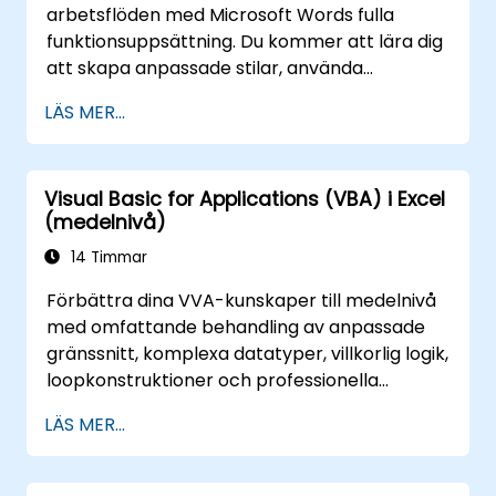
arbetsflöden med Microsoft Words fulla
funktionsuppsättning. Du kommer att lära dig
att skapa anpassade stilar, använda
postfusion från externa databaser, spela in
LÄS MER...
makron och skapa mallar. Deltagarna får
kunskap om sektionsnivålayout, dynamiska
innehållsförteckningar, register, länkar,
Visual Basic for Applications (VBA) i Excel
innehållskontroller, dokumentjämförelse och
(medelnivå)
versionshantering. Kursen ger
yrkesverksamma verktyg att bygga
14 Timmar
automatiserade rapporteringssystem,
Förbättra dina VVA-kunskaper till medelnivå
standardiserade företagsmallar, dokument
med omfattande behandling av anpassade
med korsreferenser och arbetsflöden
gränssnitt, komplexa datatyper, villkorlig logik,
integrerade med SharePoint.
loopkonstruktioner och professionella
felsökningsmetoder. Denna praktiska Excel
LÄS MER...
VBA-utbildning lär ut robust felhantering,
prestandaoptimering, VBA-anpassade
formulär och arbetsflödesautomatisering