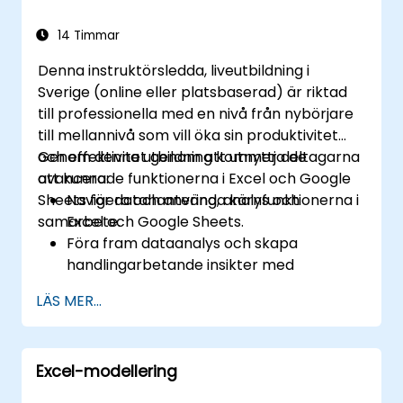
Pivot och utför dataanalys.
Automatisera uppgifter med hjälp av
14 Timmar
makron och VBA för att effektivisera
Denna instruktörsledda, liveutbildning i
arbetsflöden.
Sverige (online eller platsbaserad) är riktad
till professionella med en nivå från nybörjare
till mellannivå som vill öka sin produktivitet
och effektivitet genom att utnyttja de
Genom denna utbildning kommer deltagarna
avancerade funktionerna i Excel och Google
att kunna:
Sheets för datahantering, analys och
Navigera och använda kärnfunktionerna i
samarbete.
Excel och Google Sheets.
Föra fram dataanalys och skapa
handlingarbetande insikter med
avancerade arktekniker.
LÄS MER...
Samarbeta i realtid med Google Sheets
för smidigt teamarbete.
Skapa återanvändbara mallar för
Excel-modellering
rapportering, spårning och
projektledning.