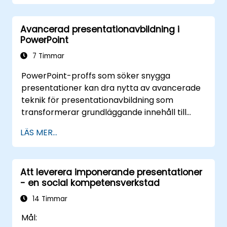
för visuell processkartläggning och djup
integration med Excel för livekopplade data-
Avancerad presentationavbildning i
dashboard och diagram. Utrustar
PowerPoint
yrkesverksamma med power-
användarflöden över tillägg som Office
7 Timmar
Timeline och Poll Everywhere för att
PowerPoint-proffs som söker snygga
påskynda produktion av komplexa deckar,
presentationer kan dra nytta av avancerade
förenkla granskningscykler och leverera
teknik för presentationavbildning som
effektfulla affärspresentationer.
transformerar grundläggande innehåll till
visuella berättelser. Detta kurs fördjupar sig i
LÄS MER...
grunderna för presentationavbildning,
skapandet av diagram och infografik, samt
bildredigering, medan man bygger praktiska
Att leverera imponerande presentationer
färdigheter för att visuellt distribuera
- en social kompetensverkstad
element, framhäva viktig information och
personifiera arbetsmiljön. Proffsen går med
14 Timmar
handlingskraftiga strategier för att skapa
Mål:
rena, övertygande presentationer och