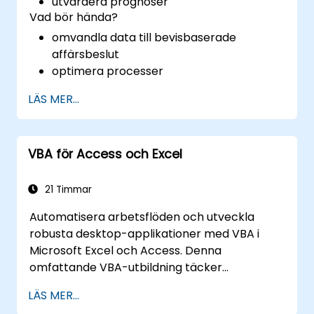
utvärdera prognoser
Vad bör hända?
omvandla data till bevisbaserade
affärsbeslut
optimera processer
LÄS MER...
VBA för Access och Excel
21 Timmar
Automatisera arbetsflöden och utveckla
robusta desktop-applikationer med VBA i
Microsoft Excel och Access. Denna
omfattande VBA-utbildning täcker
programmeringsgrundvalar, objektorienterad
LÄS MER...
kodning, SQL-databasdesign, utveckling av