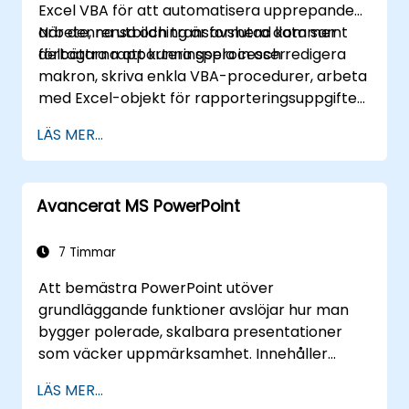
Excel VBA för att automatisera upprepande
effektivisera rapporteringsflöden och utnyttja
arbete, rensa och transformera data samt
När denna utbildning är avslutad kommer
hela potentialen i Microsoft Excel för att fatta
förbättra rapporteringsprocesser.
deltagarna att kunna spela in och redigera
bättre beslut och öka produktiviteten på
makron, skriva enkla VBA-procedurer, arbeta
arbetsplatsen.
med Excel-objekt för rapporteringsuppgifter
och felsöka grundläggande
LÄS MER...
automatiseringslösningar.
Avancerat MS PowerPoint
7 Timmar
Att bemästra PowerPoint utöver
grundläggande funktioner avslöjar hur man
bygger polerade, skalbara presentationer
som väcker uppmärksamhet. Innehåller
fördjupad anpassning av presentation- och
LÄS MER...
anteckningsmappar, mallskapande, SmartArt