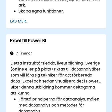
rapporter, budgetar, scheman, hantera data
ark.
och mer.
Skapa egna funktioner.
Hantera händelser (öppning,
LÄS MER...
celluppdatering etc.) med hjälp av
hanterare.
Skapa en formulär.
Excel till Power BI
7 Timmar
Detta instruktörsledda, liveutbildning i Sverige
(online eller på plats) riktas till dataanalytiker
som vill lära sig tekniker för att förbereda
data i Excel och sedan visualisera det i Power
BI.
Efter denna utbildning kommer deltagarna
att kunna:
Förstå principerna för dataanalys, målen
med dataanalys och metoder för
dataanalys.