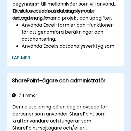
begynnars- till mellannivåer som vill använda
Excel för att utföra dataanalys och
Till slut av denna utbildning kommer
rapportering för sina projekt och uppgifter.
deltagarna kunna:
Använda Excel-formler och -funktioner
för att genomföra beräkningar och
datahantering.
Använda Excel:s dataanalysverktyg som
PivotTables, What-If Analysis och
LÄS MER...
Forecasting för att sammanfatta och
visualisera data.
Använda Excel-diagram och -grafik för
SharePoint-ägare och administratör
att skapa och anpassa
datavisualiseringar.
Använda Excel:s datavalidering och
7 Timmar
villkorlig formatering för att säkerställa
Denna utbildning på en dag är avsedd för
datakvalitet och framhäva datainsikter.
personer som använder SharePoint som
Använda Excel:s datains- och
kraftanvändare och fungerar som
exportfunktioner för att ansluta till
SharePoint-sajtägare och/eller
externa dataslut och dela data med