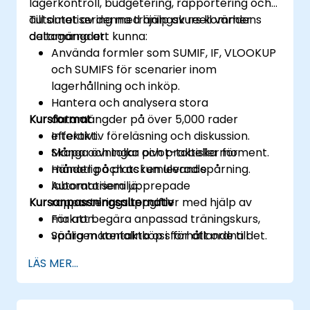
lagerkontroll, budgetering, rapportering och
automatisering med hjälp av reell världens
Till slutet av denna träningskurs kommer
datamängder.
deltagarna att kunna:
Använda formler som SUMIF, IF, VLOOKUP
och SUMIFS för scenarier inom
lagerhållning och inköp.
Hantera och analysera stora
Kursformat
datamängder på över 5,000 rader
effektivt.
Interaktiv föreläsning och diskussion.
Skapa och tolka pivot-tabeller för
Många övningar och praktiska moment.
månatlig och ackumulerad spårning.
Händer på plats i en levande
Automatisera upprepade
laboratoriemiljö.
Kursanpassningsalternativ
rapporteringsuppgifter med hjälp av
makron.
För att begära anpassad träningskurs,
Spåra materialinköp i förhållande till
vänligen kontakta oss för att ordna det.
förbrukning med strukturerade mallar.
LÄS MER...