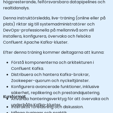
högpresterande, felförsvarsbara datapipelines och
realtidanalys.
Denna instruktörsledda, live-träning (online eller på
plats) riktar sig till systemadministratörer och
DevOps-professionella på mellannivå som vill
installera, konfigurera, övervaka och felsöka
Confluent Apache Kafka-kluster.
Efter denna träning kommer deltagarna att kunna:
Förstå komponenterna och arkitekturen i
Confluent Kafka.
Distribuera och hantera Kafka-brokrar,
Zookeeper-quorum och nyckeltjänster.
Konfigurera avancerade funktioner, inklusive
säkerhet, replikering och prestandajustering.
Kursformat
Använda hanteringsverktyg för att övervaka och
underhålla Kafka-kluster.
Interaktiv föreläsning och diskussion.
Många övningar och praktik.