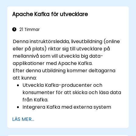
Apache Kafka för utvecklare
21 Timmar
Denna instruktörsledda, liveutbildning (online
eller på plats) riktar sig till utvecklare på
mellannivå som vill utveckla big data-
applikationer med Apache Kafka.
Efter denna utbildning kommer deltagarna
att kunna:
Utveckla Kafka-producenter och
konsumenter för att skicka och läsa data
från Kafka.
Integrera Kafka med externa system
med hjälp av Kafka Connect.
LÄS MER...
Skriva strömmande applikationer med
Kafka Streams & ksqlDB.