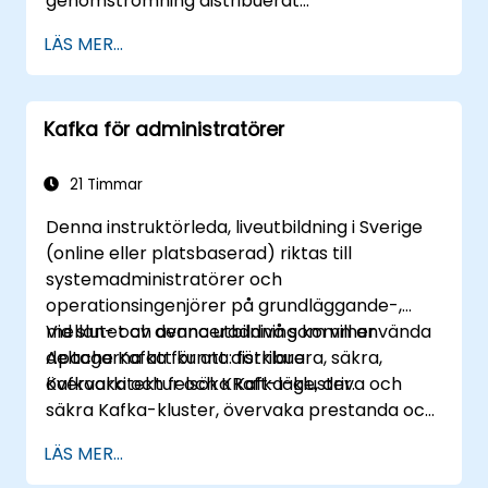
genomströmning distribuerat
meddelandessystem. Om du har mer
LÄS MER...
specifika krav (t.ex. endast
systemadministrationssida) kan denna kurs
anpassas för att bättre passa dina behov.
Kafka för administratörer
21 Timmar
Denna instruktörleda, liveutbildning i Sverige
(online eller platsbaserad) riktas till
systemadministratörer och
operationsingenjörer på grundläggande-,
mellan- och avanceradnivå som vill använda
Vid slutet av denna utbildning kommer
Apache Kafka för att distribuera, säkra,
deltagarna att kunna: förklara
övervaka och felsöka Kafka-kluster.
Kafkaarkitektur och KRaft-läge, driva och
säkra Kafka-kluster, övervaka prestanda och
tillförlitlighet samt lösa vanliga
LÄS MER...
produktionsspecifika problem.