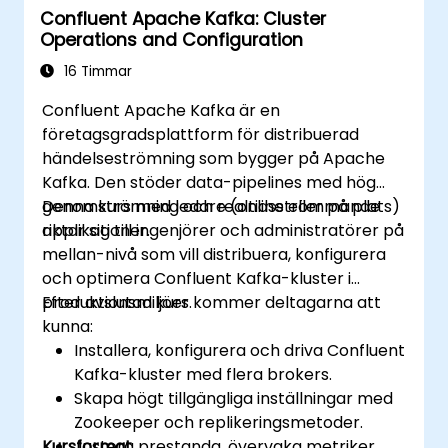
Confluent Apache Kafka: Cluster
Operations and Configuration
16 Timmar
Confluent Apache Kafka är en
företagsgradsplattform för distribuerad
händelseströmning som bygger på Apache
Kafka. Den stöder data-pipelines med hög
genomströmning och realtidsströmmande
Denna kurs med ledare (online eller på plats)
applikationer.
riktar sig till ingenjörer och administratörer på
mellan-nivå som vill distribuera, konfigurera
och optimera Confluent Kafka-kluster i
produktionsmiljöer.
Efter avslutad kurs kommer deltagarna att
kunna:
Installera, konfigurera och driva Confluent
Kafka-kluster med flera brokers.
Skapa högt tillgängliga inställningar med
Zookeeper och replikeringsmetoder.
Kursformat
Justera prestanda, övervaka metriker