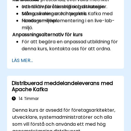
och tillämpa återställningsstrategier.
Interaktiv föreläsning och diskussion.
Säkra, skalera och integrera Kafka med
Många övningar och praktik.
företagsmiljöer.
Hands-on-implementering i en live-lab-
miljö.
Anpassningsalternativ för kurs
För att begära en anpassad utbildning för
denna kurs, kontakta oss för att ordna.
LÄS MER...
Distribuerad meddelandeleverans med
Apache Kafka
14 Timmar
Denna kurs är avsedd för företagsarkitekter,
utvecklare, systemadministratörer och alla
som vill förstå och använda ett med hög