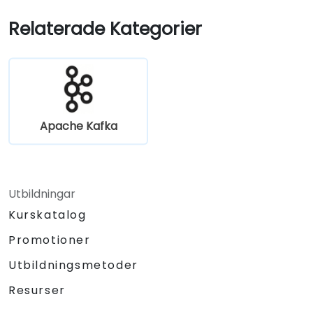
Säkerställa feltolerans och skalbarhet i
Kafka-applikationer.
Relaterade Kategorier
Apache Kafka
Utbildningar
Kurskatalog
Promotioner
Utbildningsmetoder
Resurser