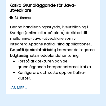
Integrera en Kafka-klientapplikation med
Kafka Grundläggande för Java-
Confluent Cloud för molnbaserade
utvecklare
Kafka-distributioner.
Få praktisk erfarenhet genom övningar
14 Timmar
och verkliga användningsfall.
Denna handledningsstyrda, liveutbildning i
Sverige (online eller på plats) är riktad till
mellannivå-Java-utvecklare som vill
integrera Apache Kafka i sina applikationer
för pålitlig, skalebar och
Genom denna utbildning kommer deltagarna
höghastighetsmeddelandehantering.
att kunna:
Förstå arkitekturen och de
grundläggande komponenterna i Kafka.
Konfigurera och sätta upp en Kafka-
kluster.
Skapa och ta emot meddelanden med
LÄS MER...
Java.
Implementera Kafka Streams för
realtidsdataprocestering.