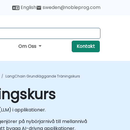
English
sweden@nobleprog.com
Om Oss
Kontakt
LangChain Grundläggande Träningskurs
ingskurs
LM) i applikationer.
genjörer på nybörjarnivå till mellannivå
att bygga AI-drivna applikationer.