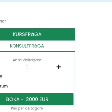
mar
KURSFRåGA
KONSULTFRåGA
Antal deltagare
ne
srum
Pris per deltagare