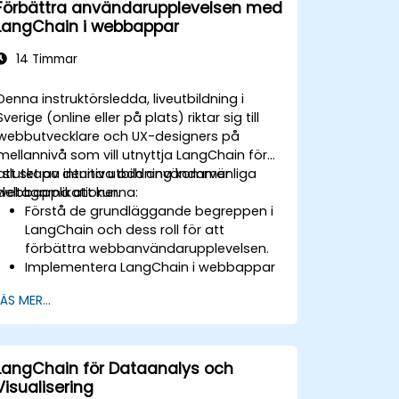
Förbättra användarupplevelsen med
LangChain i webbappar
14 Timmar
Denna instruktörsledda, liveutbildning i
Sverige (online eller på plats) riktar sig till
webbutvecklare och UX-designers på
mellannivå som vill utnyttja LangChain för
att skapa intuitiva och användarvänliga
I slutet av denna utbildning kommer
webbapplikationer.
deltagarna att kunna:
Förstå de grundläggande begreppen i
LangChain och dess roll för att
förbättra webbanvändarupplevelsen.
Implementera LangChain i webbappar
för att skapa dynamiska och
LÄS MER...
responsiva gränssnitt.
Integrera API:er i webbappar för att
förbättra interaktivitet och
användarengagemang.
LangChain för Dataanalys och
Optimera användarupplevelsen med
Visualisering
hjälp av LangChain:s avancerade