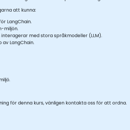
garna att kunna:
för LangChain.
-miljön.
n interagerar med stora språkmodeller (LLM).
p av LangChain.
iljö.
ing för denna kurs, vänligen kontakta oss för att ordna.