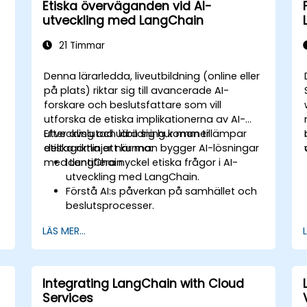
Etiska överväganden vid AI-
utveckling med LangChain
21 Timmar
Denna lärarledda, liveutbildning (online eller
på plats) riktar sig till avancerade AI-
forskare och beslutsfattare som vill
utforska de etiska implikationerna av AI-
utveckling och lära sig hur man tillämpar
Efter avslutad utbildning kommer
etiska riktlinjer när man bygger AI-lösningar
deltagarna att kunna:
s
med LangChain.
Identifiera nyckel etiska frågor i AI-
utveckling med LangChain.
Förstå AI:s påverkan på samhället och
beslutsprocesser.
Utveckla strategier för att bygga
LÄS MER...
rättvisa och transparenta AI-system.
Införa etiska AI-riktlinjer i LangChain-
baserade projekt.
Integrating LangChain with Cloud
Services