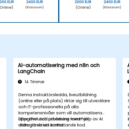
000 EUR
2400 EUR
2000 EUR
2400 EUR
Online)
(Online)
(Klassrum)
(Klassrum)
AI-automatisering med n8n och
LangChain
14 Timmar
Denna instruktörsledda, liveutbildning
(online eller på plats) riktar sig till utvecklare
och IT-professionella på alla
kompetensnivåer som vill automatisera
uppgifter och processer med hjälp av AI
Efter avslutad utbildning kommer
utan att skriva omfattande kod.
deltagarna att kunna: