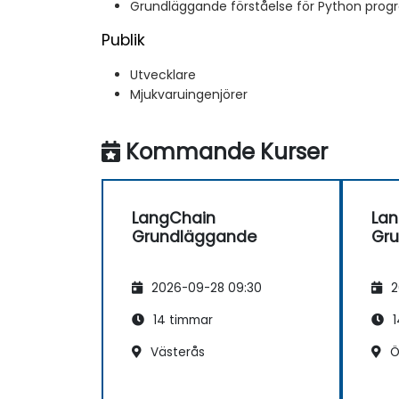
Grundläggande förståelse för Python pro
Publik
Utvecklare
Mjukvaruingenjörer
Kommande Kurser
LangChain
La
Grundläggande
Gr
2026-09-28 09:30
2
14 timmar
1
Västerås
Ö