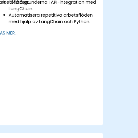
arbetsflöden.
Förstå grunderna i API-integration med
LangChain.
Automatisera repetitiva arbetsflöden
med hjälp av LangChain och Python.
Använd LangChain för att ansluta olika
LÄS MER...
API:er för effektiva affärsprocesser.
Skapa och automatisera anpassade
arbetsflöden med hjälp av API:er och
LangChain:s
automatiseringsfunktioner.