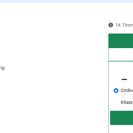
14 Tim
ing
Onli
Klas