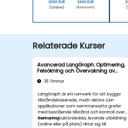
2000 EUR
2400 EUR
2
(Online)
(
(Klassrum)
Relaterade Kurser
Avancerad LangGraph: Optimering,
Felsökning och Övervakning av
Komplexa Grafer
35 Timmar
LangGraph är ett ramverk för att bygga
tillståndsbaserade, multi-aktörs LLM-
applikationer som sammansatta grafer
med bestående tillstånd och kontroll över
exekvering.
Denna instruktörsledda, levande utbildning
(online eller på plats) riktar sig till