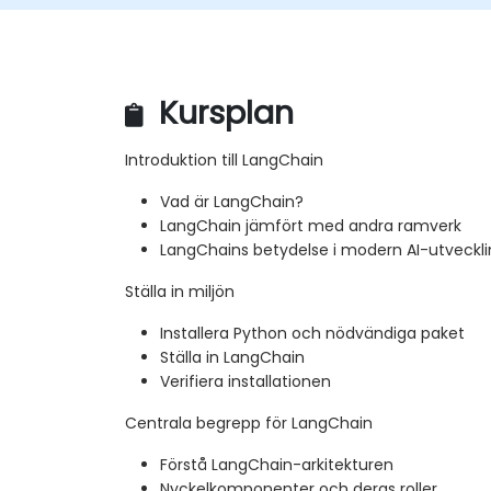
Kursplan
Introduktion till LangChain
Vad är LangChain?
LangChain jämfört med andra ramverk
LangChains betydelse i modern AI-utveckl
Ställa in miljön
Installera Python och nödvändiga paket
Ställa in LangChain
Verifiera installationen
Centrala begrepp för LangChain
Förstå LangChain-arkitekturen
Nyckelkomponenter och deras roller