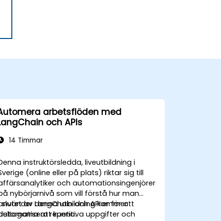
Automera arbetsflöden med
LangChain och APIs
14 Timmar
Denna instruktörsledda, liveutbildning i
Sverige (online eller på plats) riktar sig till
affärsanalytiker och automationsingenjörer
på nybörjarnivå som vill förstå hur man
använder LangChain och API:er för att
I slutet av denna utbildning kommer
automatisera repetitiva uppgifter och
deltagarna att kunna: