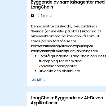
Byggande av samtalsagenter med
LangChain
14 Timmar
Denna instruktörsledda, liveutbildning i
Sverige (online eller på plats) riktar sig till
yrkesverksamma på mellannivå som vill
fördjupa sin förståelse för
konversationsagenter och tillämpa
I slutet av denna utbildning kommer
LangChain på verkliga användningsfall.
deltagarna att kunna:
Förstå grunderna i LangChain och des
tillämpning för att skapa
konversationsagenter.
Utveckla och distribuera
konversationsagenter med hjälp av
LÄS MER...
LangChain.
Integrera konversationsagenter med
API:er och externa tjänster.
Tillämpa Natural Language Processing
LangChain: Byggande av AI-Drivna
(NLP) tekniker för att förbättra
Applikationer
prestationen hos