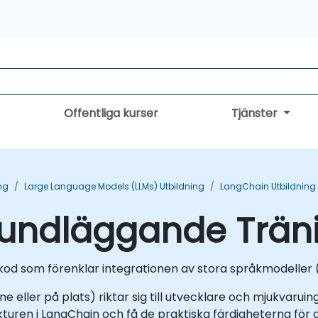
Offentliga kurser
Tjänster
ng
Large Language Models (LLMs) Utbildning
LangChain Utbildning
undläggande Trän
d som förenklar integrationen av stora språkmodeller (L
ne eller på plats) riktar sig till utvecklare och mjukvaruin
kturen i LangChain och få de praktiska färdigheterna för 