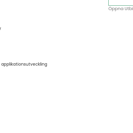
Öppna Utbil
r
 applikationsutveckling