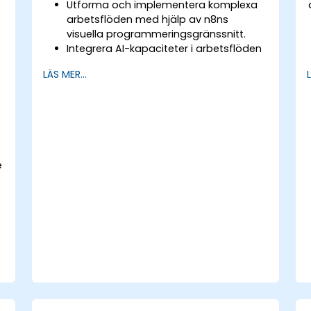
Utforma och implementera komplexa
arbetsflöden med hjälp av n8ns
visuella programmeringsgränssnitt.
Integrera AI-kapaciteter i arbetsflöden
med hjälp av LangChain.
LÄS MER...
Skapa anpassade chatbots och
virtuella assistenter för olika
användningsområden.
Utföra avancerad dataanalys och
bearbetning med AI-agenter.
e