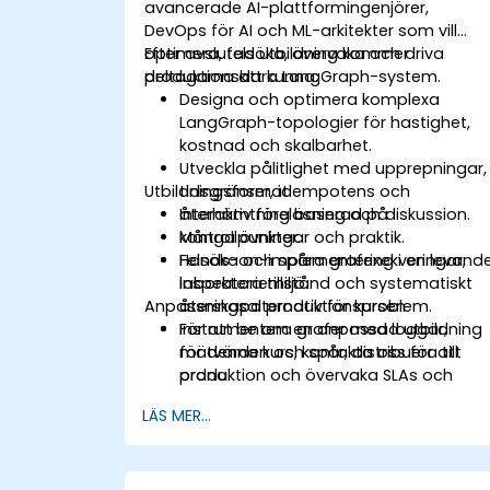
avancerade AI-plattformingenjörer,
DevOps för AI och ML-arkitekter som vill
optimera, felsöka, övervaka och driva
Efter avslutad utbildning kommer
produktionsklara LangGraph-system.
deltagarna att kunna:
Designa och optimera komplexa
LangGraph-topologier för hastighet,
kostnad och skalbarhet.
Utveckla pålitlighet med upprepningar,
Utbildningsformat
tidsgränser, idempotens och
återhämtning baserad på
Interaktiv föreläsning och diskussion.
kontrollpunkter.
Många övningar och praktik.
Felsöka och spåra grafexekveringar,
Hands-on-implementering i en levand
inspektera tillstånd och systematiskt
laboratoriemiljö.
Anpassningsalternativ för kursen
återskapa produktionsproblem.
Instrumentera grafer med loggar,
För att be om en anpassad utbildning
mätvärden och spår, distribuera till
för denna kurs, kontakta oss för att
produktion och övervaka SLAs och
ordna.
kostnader.
LÄS MER...