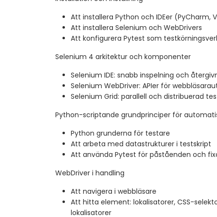
Att installera Python och IDEer (PyCharm, 
Att installera Selenium och WebDrivers
Att konfigurera Pytest som testkörningsver
Selenium 4 arkitektur och komponenter
Selenium IDE: snabb inspelning och återgiv
Selenium WebDriver: APIer för webbläsarau
Selenium Grid: parallell och distribuerad te
Python-scriptande grundprinciper för automati
Python grunderna för testare
Att arbeta med datastrukturer i testskript
Att använda Pytest för påståenden och fix
WebDriver i handling
Att navigera i webbläsare
Att hitta element: lokalisatorer, CSS-selekto
lokalisatorer