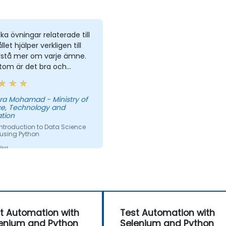
ska övningar relaterade till
let hjälper verkligen till
örstå mer om varje ämne.
tom är det bra och
amt att börja lektionen
n föreläsning och sedan
tta med praktiska
ra Mohamad - Ministry of
ce, Technology and
ar, vilket gör det lättare
tion
atera till den tidigare
Introduction to Data Science
terade föreläsningen.
 using Python
lkat
t Automation with
Test Automation with
enium and Python
Selenium and Python