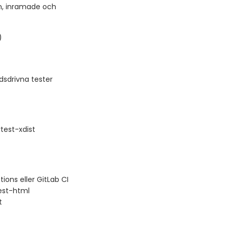
n, inramade och
)
sdrivna tester
test-xdist
ions eller GitLab CI
test-html
t