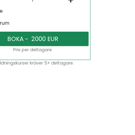
ne
srum
Pris per deltagare
dningskurser kräver 5+ deltagare.