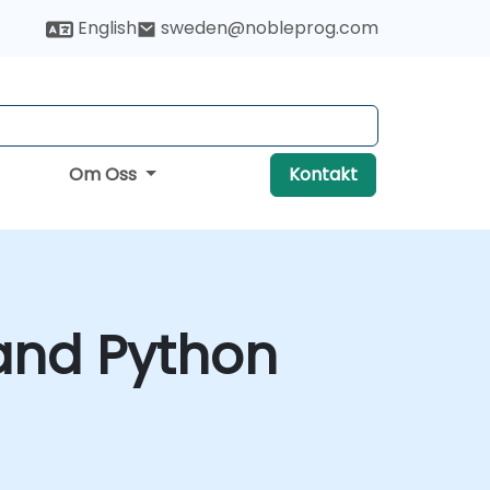
English
sweden@nobleprog.com
Om Oss
Kontakt
and Python