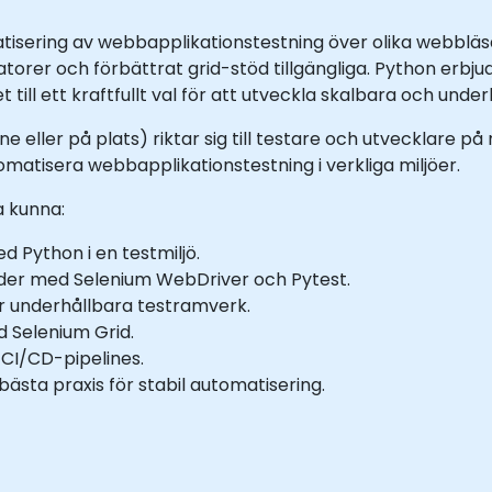
tisering av webbapplikationstestning över olika webbläs
satorer och förbättrat grid-stöd tillgängliga. Python erbj
 till ett kraftfullt val för att utveckla skalbara och und
e eller på plats) riktar sig till testare och utvecklare på 
atisera webbapplikationstestning i verkliga miljöer.
a kunna:
d Python i en testmiljö.
der med Selenium WebDriver och Pytest.
 underhållbara testramverk.
 Selenium Grid.
CI/CD-pipelines.
ästa praxis för stabil automatisering.