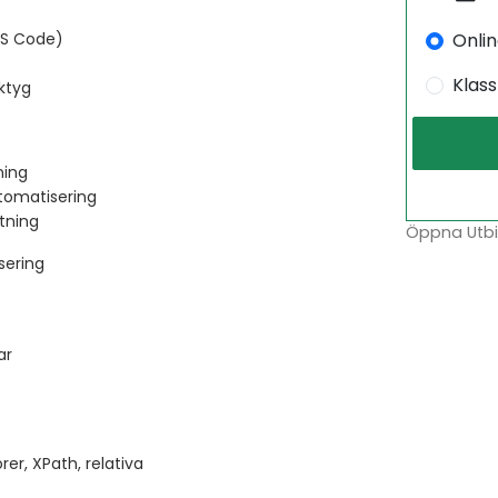
Onli
VS Code)
Klas
ktyg
ning
tomatisering
stning
Öppna Utbil
sering
ar
rer, XPath, relativa