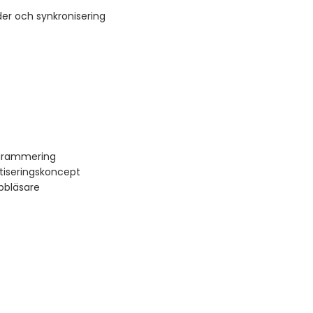
der och synkronisering
ogrammering
iseringskoncept
bläsare