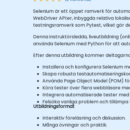
Selenium är ett öppet ramverk för automa
WebDriver API:er, inbyggda relativa lokali
testningsramverk som Pytest, vilket gör det
Denna instruktörsledda, liveutbildning (onlin
använda Selenium med Python för att autom
Efter denna utbildning kommer deltagarn
Installera och konfigurera Selenium me
Skapa robusta testautomatiseringsko
Använda Page Object Model (POM) för
Köra tester över flera webbläsare med
Integrera automatiserade tester med 
Felsöka vanliga problem och tillämpa b
Utbildningsformat
Interaktiv föreläsning och diskussion.
Många övningar och praktik.