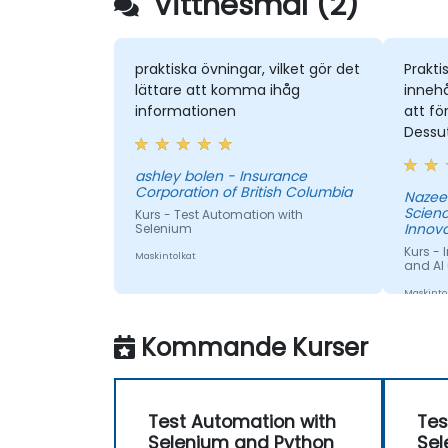
Vittnesmål (2)
praktiska övningar, vilket gör det
Prakti
lättare att komma ihåg
innehål
informationen
att f
Dessu
hjälps
med e
ashley bolen - Insurance
Corporation of British Columbia
fortsä
Nazee
Scien
Kurs - Test Automation with
övning
Innova
Selenium
att rel
Kurs - 
presen
Maskintolkat
and AI
Maskinto
Kommande Kurser
Test Automation with
Tes
Selenium and Python
Sel