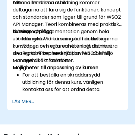
API:er eller drivna av IoT.
I denna handleda utbildning kommer
deltagarna att lära sig de funktioner, koncept
och standarder som ligger till grund för WSO2
API Manager. Teori kombineras med praktisk
träning och implementation genom hela
Kursens upplägg
utbildningen. Vid kursens slut har deltagerna
Interaktiv föreläsning och diskussion.
kunskapen och erfarenheten att distribuera
Många övningar och träningsmoment.
sina egna API:er med hjälp av WSO2 API
Praktisk implementation i en labbmiljö
Managers kärnfunktioner.
med direkt kontakt.
Möjligheter till anpassning av kursen
För att beställa en skräddarsydd
utbildning för denna kurs, vänligen
kontakta oss för att ordna detta.
LÄS MER...