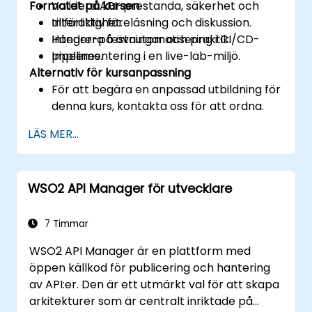
Formatet på kursen
Validera API-prestanda, säkerhet och
tillförlitlighet.
Interaktiv föreläsning och diskussion.
Integrera testautomatisering i CI/CD-
Händer-på övningar och praktik.
pipelines.
Implementering i en live-lab-miljö.
Alternativ för kursanpassning
För att begära en anpassad utbildning för
denna kurs, kontakta oss för att ordna.
LÄS MER...
WSO2 API Manager för utvecklare
7 Timmar
WSO2 API Manager är en plattform med
öppen källkod för publicering och hantering
av API:er. Den är ett utmärkt val för att skapa
arkitekturer som är centralt inriktade på