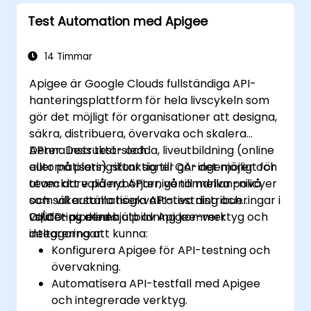
vanliga integrationsmönster.
Test Automation med Apigee
14 Timmar
Apigee är Google Clouds fullständiga API-
hanteringsplattform för hela livscykeln som
gör det möjligt för organisationer att designa,
säkra, distribuera, övervaka och skalera
API:er. Dess test- och
Denna instruktörsledda, liveutbildning (online
automatiseringsfunktioner gör det möjligt för
eller på plats) riktar sig till QA-ingenjörer och
team att validera API:er, genomdriva policyer
utvecklare på nybörjarnivå till mellan-nivå
och säkerställa högkvalitativa distribueringar i
som vill automatisera API-testning och
CI/CD-pipelines.
validering med hjälp av Apigee-verktyg och
I slutet av denna utbildning kommer
integreringar.
deltagarna att kunna:
Konfigurera Apigee för API-testning och
övervakning.
Automatisera API-testfall med Apigee
och integrerade verktyg.