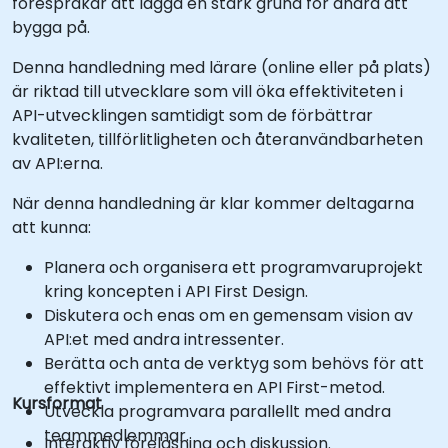
förespråkar att lägga en stark grund för andra att
bygga på.
Denna handledning med lärare (online eller på plats)
är riktad till utvecklare som vill öka effektiviteten i
API-utvecklingen samtidigt som de förbättrar
kvaliteten, tillförlitligheten och återanvändbarheten
av API:erna.
När denna handledning är klar kommer deltagarna
att kunna:
Planera och organisera ett programvaruprojekt
kring koncepten i API First Design.
Diskutera och enas om en gemensam vision av
API:et med andra intressenter.
Berätta och anta de verktyg som behövs för att
effektivt implementera en API First-metod.
Kursformat
Utveckla programvara parallellt med andra
teammedlemmar.
Interaktiv föreläsning och diskussion.