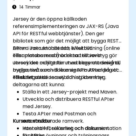
14 Timmar
Jersey är den öppna källkoden
referensimplementeringen av JAX-RS (Java
API för RESTful webbtjänster). Den ger
bibliotek som gör det möjligt att bygga REST-
API:er i Java snabbt och effektivt.
Denna instruktörsledda, liveutbildning (online
Tillsammans med moderna testverktyg gör
eller platsbaserad) är riktad till Java-
Jersey det möjligt för utvecklare att designa,
utvecklare och tester med begynnarsnivå till
bygga, testa och dokumentera API:er på ett
mellannivå som vill lära sig API-utveckling och
effektivt sätt.
-testning med Jersey och stödverktyg.
Till slutet av denna utbildning kommer
deltagarna att kunna:
Ställa in ett Jersey-projekt med Maven.
Utveckla och distribuera RESTful API:er
med Jersey.
Testa API:er med Postman och
Kursens struktur
automatiserade ramverk.
Hantera fel, säkerhet och dokumentation
Interaktiv föreläsning och diskussion.
för API:er.
Praktiska övningar och träningspass.