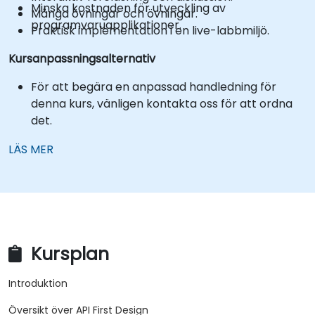
Minska kostnaden för utveckling av
Många övningar och övningar.
programvaruapplikationer.
Praktisk implementation i en live-labbmiljö.
Kursanpassningsalternativ
För att begära en anpassad handledning för
denna kurs, vänligen kontakta oss för att ordna
det.
LÄS MER
Kursplan
Introduktion
Översikt över API First Design