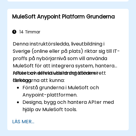
MuleSoft Anypoint Platform Grunderna
14 Timmar
Denna instruktörsledda, liveutbildning i
Sverige (online eller på plats) riktar sig till IT-
proffs på nybörjarnivå som vill använda
MuleSoft för att integrera system, hantera
API:er och effektivisera dataflöden i ett
I slutet av denna utbildning kommer
företag.
deltagarna att kunna:
Förstå grunderna i MuleSoft och
Anypoint-plattformen.
Designa, bygg och hantera API:er med
hjälp av MuleSoft tools.
Tillämpa Mulemjuka integrationstekniker
LÄS MER...
på verkliga problem.
Uppvisa kunskaper i DataWeave och