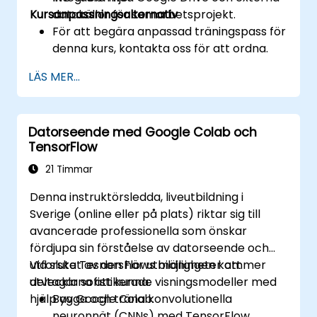
Kursanpassningsalternativ
datakällor för samarbetsprojekt.
För att begära anpassad träningspass för
denna kurs, kontakta oss för att ordna.
LÄS MER...
Datorseende med Google Colab och
TensorFlow
21 Timmar
Denna instruktörsledda, liveutbildning i
Sverige (online eller på plats) riktar sig till
avancerade professionella som önskar
fördjupa sin förståelse av datorseende och
utforska TesnorsFlows möjligheter att
Vid slutet av den här utbildningen kommer
utveckla sofistikerade visningsmodeller med
deltagarna att kunna:
hjälp av Google Colab.
Bygga och träna konvolutionella
neuronnät (CNNs) med TensorFlow.