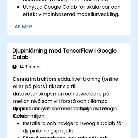
Utnyttja Google Colab för skalarbar och
effektiv molnbaserad modellutveckling.
Implementera
LÄS MER...
bildförbearbetningsmetoder för
datorseendeuppgifter.
Distribuera datorseendemodeller för
Djupinlärning med TensorFlow i Google
praktiska tillämpningar.
Colab
Använda transfer learning för att
förbättra prestandan på CNN-modeller.
14 Timmar
Visualisera och tolka resultaten av
Denna instruktörsledda, live-träning (online
bildklassificeringsmodeller.
eller på plats) riktar sig till
datavetenskapsmän och utvecklare på
mellan nivå som vill förstå och tillämpa
djupinlärningstekniker med hjälp av Google
Vid kursens slut kommer deltagarna att
Colab-miljön.
kunna:
Installera och navigera i Google Colab för
djupinlärningsprojekt.