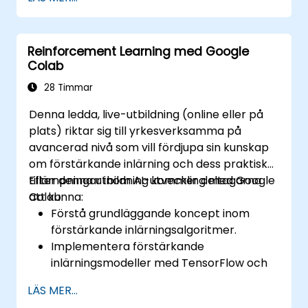
flödet i ett Python-program.
Skapa funktioner för att organisera och
återanvända kod effektivt.
Reinforcement Learning med Google
Uppleva och använda grundläggande
Colab
bibliotek för Python-programmering.
28 Timmar
Denna ledda, live-utbildning (online eller på
plats) riktar sig till yrkesverksamma på
avancerad nivå som vill fördjupa sin kunskap
om förstärkande inlärning och dess praktiska
tillämpningar inom AI-utveckling med Google
Efter denna utbildning kommer deltagarna
Colab.
att kunna:
Förstå grundläggande koncept inom
förstärkande inlärningsalgoritmer.
Implementera förstärkande
inlärningsmodeller med TensorFlow och
OpenAI Gym.
LÄS MER...
Utveckla intelligenta agenter som lär sig