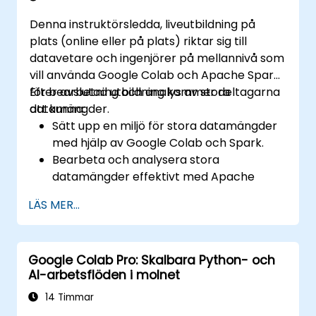
Denna instruktörsledda, liveutbildning på
plats (online eller på plats) riktar sig till
datavetare och ingenjörer på mellannivå som
vill använda Google Colab och Apache Spark
för bearbetning och analys av stora
Efter avslutad utbildning kommer deltagarna
datamängder.
att kunna:
Sätt upp en miljö för stora datamängder
med hjälp av Google Colab och Spark.
Bearbeta och analysera stora
datamängder effektivt med Apache
Spark.
LÄS MER...
Visualisera stora datamängder i en
samarbetsmiljö.
Integrera Apache Spark med
Google Colab Pro: Skalbara Python- och
molnbaserade verktyg.
AI-arbetsflöden i molnet
14 Timmar