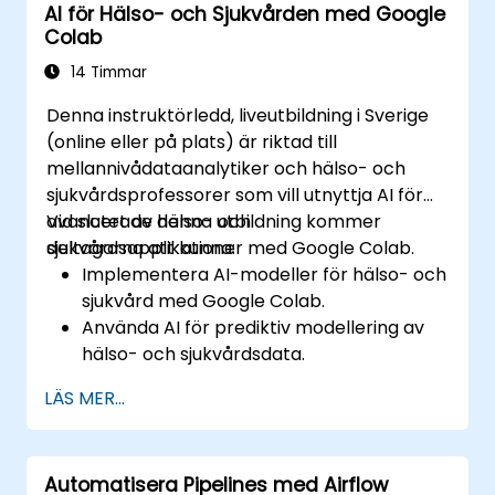
AI för Hälso- och Sjukvården med Google
djupinlärning med TensorFlow, naturlig
Colab
språkbehandling, stor datamängd med Spark
och datadriven berättelseformgivning. 💼
14 Timmar
Lämplig för nybörjare som söker certifiering
Denna instruktörledd, liveutbildning i Sverige
inom datavetenskap med Python samt
(online eller på plats) är riktad till
karriärrelevanta analysutbildningar.
mellannivådataanalytiker och hälso- och
sjukvårdsprofessorer som vill utnyttja AI för
avancerade hälso- och
Vid slutet av denna utbildning kommer
sjukvårdsapplikationer med Google Colab.
deltagarna att kunna:
Implementera AI-modeller för hälso- och
sjukvård med Google Colab.
Använda AI för prediktiv modellering av
hälso- och sjukvårdsdata.
Analysera medicinska bilder med AI-
LÄS MER...
drivna tekniker.
Utforska etiska överväganden i AI-
baserade hälso- och sjukvårdslösningar.
Automatisera Pipelines med Airflow