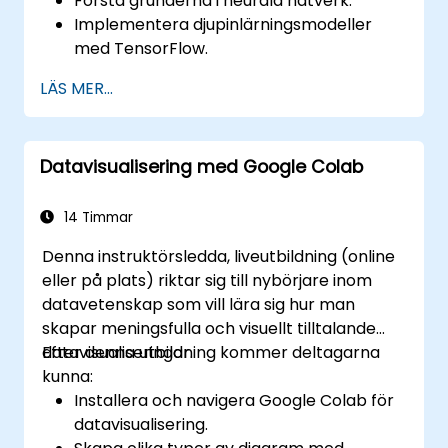
Förstå grunderna i neurala nätverk.
Implementera djupinlärningsmodeller
med TensorFlow.
Träna och utvärdera
LÄS MER...
djupinlärningsmodeller.
Använda avancerade funktioner i
TensorFlow för djupinlärning.
Datavisualisering med Google Colab
14 Timmar
Denna instruktörsledda, liveutbildning (online
eller på plats) riktar sig till nybörjare inom
datavetenskap som vill lära sig hur man
skapar meningsfulla och visuellt tilltalande
datavisualiseringar.
Efter denna utbildning kommer deltagarna
kunna:
Installera och navigera Google Colab för
datavisualisering.