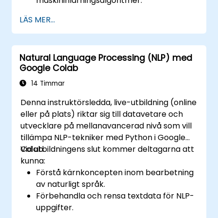
maskininlärningsalgoritmer.
Använda bibliotek som Scikit-learn för att
LÄS MER...
analysera och förutse data.
Implementera övervakade och
oövervakade inlärningsmodeller.
Natural Language Processing (NLP) med
Optimerar och utvärderar
Google Colab
maskininlärningsmodeller effektivt.
14 Timmar
Denna instruktörsledda, live-utbildning (online
eller på plats) riktar sig till datavetare och
utvecklare på mellanavancerad nivå som vill
tillämpa NLP-tekniker med Python i Google
Colab.
Vid utbildningens slut kommer deltagarna att
kunna:
Förstå kärnkoncepten inom bearbetning
av naturligt språk.
Förbehandla och rensa textdata för NLP-
uppgifter.