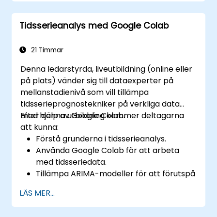
genom försök och fel.
Optimera agenter genom avancerade
Tidsserieanalys med Google Colab
tekniker som Q-learning och deep Q-
networks (DQNs).
Träna agenter i simuleringar med OpenAI
21 Timmar
Gym.
Denna ledarstyrda, liveutbildning (online eller
Implementera förstärkande
på plats) vänder sig till dataexperter på
inlärningsmodeller för praktiska
mellanstadienivå som vill tillämpa
tillämpningar.
tidsserieprognostekniker på verkliga data
med hjälp av Google Colab.
Efter denna utbildning kommer deltagarna
att kunna:
Förstå grunderna i tidsserieanalys.
Använda Google Colab för att arbeta
med tidsseriedata.
Tillämpa ARIMA-modeller för att förutspå
datatrender.
LÄS MER...
Använda Facebooks Prophet-bibliotek
för flexibel prognostik.