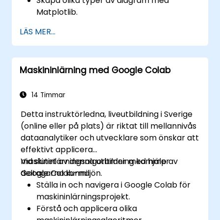
Skapa olika typer av diagram med
Matplotlib.
Använda Seaborn för avancerade
LÄS MER...
visualiseringstekniker.
Anpassa diagram för bättre presentation
och klarhet.
Maskininlärning med Google Colab
Tolka och presentera data effektivt med
hjälp av visuella verktyg.
14 Timmar
Detta instruktörledna, liveutbildning i Sverige
(online eller på plats) är riktat till mellannivås
dataanalytiker och utvecklare som önskar att
effektivt applicera
maskininlärningsalgoritmer med hjälp av
Vid slutet av denna utbildning kommer
Google Colab-miljön.
deltagarna kunna:
Ställa in och navigera i Google Colab för
maskininlärningsprojekt.
Förstå och applicera olika