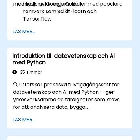
med hjälp av Google Colab.
maskininlärningsmodeller med populära
ramverk som Scikit-learn och
TensorFlow.
Optimerar modellens prestanda genom
LÄS MER...
hyperparameter-tuning.
Distribuera maskininlärningsmodeller i
praktiska tillämpningar med hjälp av
Introduktion till datavetenskap och AI
Google Colab.
med Python
Samarbeta och hantera storskaliga
maskininlärningsprojekt i Google Colab.
35 Timmar
🔍 Utforskar praktiska tillvägagångssätt för
datavetenskap och AI med Python — ger
yrkesverksamma de färdigheter som krävs
för att analysera data, bygga
maskininlärningsmodeller och implementera
LÄS MER...
AI-drivna lösningar i affärssammanhang. 📊
Omfattar CRISP-DM-arbetsflöden, statistisk
analys, övervakad och oövervakad inlärning,