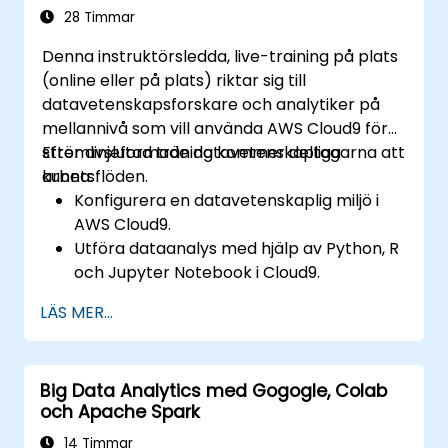
maskininlärningsarbetsflöden i
28 Timmar
produktion.
Denna instruktörsledda, live-training på plats
(online eller på plats) riktar sig till
datavetenskapsforskare och analytiker på
mellannivå som vill använda AWS Cloud9 för
strömlinjeformade datavetenskapliga
Efter avslutad träning kommer deltagarna att
arbetsflöden.
kunna:
Konfigurera en datavetenskaplig miljö i
AWS Cloud9.
Utföra dataanalys med hjälp av Python, R
och Jupyter Notebook i Cloud9.
Integrera AWS Cloud9 med AWS-data-
LÄS MER...
tjänster som S3, RDS och Redshift.
Använda AWS Cloud9 för utveckling och
distribution av maskininlärningsmodeller.
Big Data Analytics med Gogogle, Colab
Optimera molnbaserade arbetsflöden för
och Apache Spark
dataanalys och bearbetning.
14 Timmar