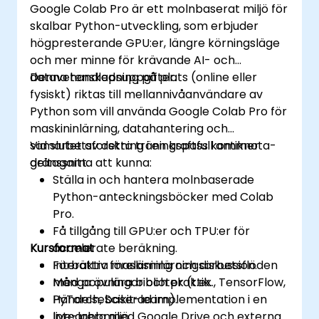
Google Colab Pro är ett molnbaserat miljö för
skalbar Python-utveckling, som erbjuder
högpresterande GPU:er, längre körningsläge
och mer minne för krävande AI- och
datavetenskapsuppgifter.
Denna handledning på plats (online eller
fysiskt) riktas till mellannivåanvändare av
Python som vill använda Google Colab Pro för
maskininlärning, datahantering och
samarbetsforskning i en kraftfull antiknota-
Vid slutet av detta träningspass kommer
gränssnitt.
deltagarna att kunna:
Ställa in och hantera molnbaserade
Python-anteckningsböcker med Colab
Pro.
Få tillgång till GPU:er och TPU:er för
Kursformat
accelerate beräkning.
Förbättra maskininlärningsarbetsflöden
Interaktiv föreläsning och diskussion.
med populära bibliotek (t.ex., TensorFlow,
Många övningar och praktik.
PyTorch, Scikit-learn).
Händelsebaserad implementation i en
Integrera med Google Drive och externa
live-labbmiljö.