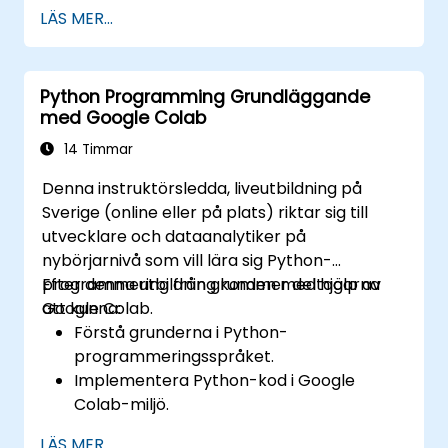
Genomföra känsloanalys med hjälp av
LÄS MER...
NLTK och SpaCy-biblioteken.
Arbeta med textdata i Google Colab för
skalbar och samarbetsinriktad utveckling.
Python Programming Grundläggande
med Google Colab
14 Timmar
Denna instruktörsledda, liveutbildning på
Sverige (online eller på plats) riktar sig till
utvecklare och dataanalytiker på
nybörjarnivå som vill lära sig Python-
programmering från grunden med hjälp av
Efter denna utbildning kommer deltagarna
Google Colab.
att kunna:
Förstå grunderna i Python-
programmeringsspråket.
Implementera Python-kod i Google
Colab-miljö.
Använda styrstrukturer för att hantera
LÄS MER...