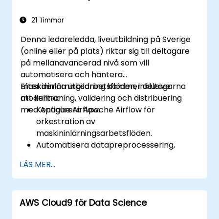
21 Timmar
Denna ledareledda, liveutbildning på Sverige
(online eller på plats) riktar sig till deltagare
på mellanavancerad nivå som vill
automatisera och hantera
maskininlärningsarbetsflöden, inklusive
Efter denna utbildning kommer deltagarna
modellträning, validering och distribuering
att kunna:
med Apache Airflow.
Konfigurera Apache Airflow för
orkestration av
maskininlärningsarbetsflöden.
Automatisera datapreprocessering,
modellträning och valideringsuppgifter.
LÄS MER...
Integrera Airflow med
maskininlärningsramverk och verktyg.
Distribuera maskininlärningsmodeller
AWS Cloud9 för Data Science
med hjälp av automatiserade pipeline.
Övervaka och optimera