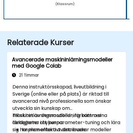
(Klassrum)
Relaterade Kurser
Avancerade maskininlärningsmodeller
med Google Colab
21 Timmar
Denna instruktörsskapad, liveutbildning i
Sverige (online eller på plats) är riktad till
avancerad nivå professionella som önskar
utveckla sin kunskap om
maskininlärningsmodeller, förbättra sina
Till slutet av denna utbildning kommer
färdigheter i hyperparameter-tuning och lära
deltagarna att kunna:
sig hur man effektivt distribuerar modeller
Implementera avancerade