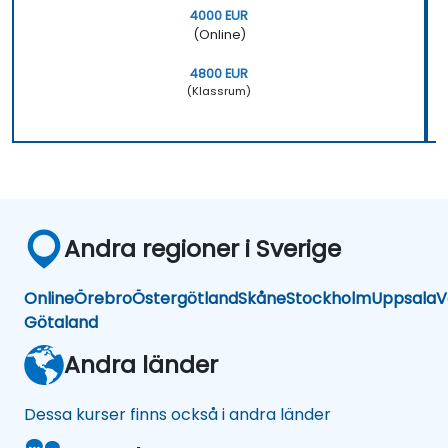
4000 EUR
(Online)
4800 EUR
(Klassrum)
Andra regioner i Sverige
Online
Örebro
Östergötland
Skåne
Stockholm
Uppsala
V
Götaland
Andra länder
Dessa kurser finns också i andra länder