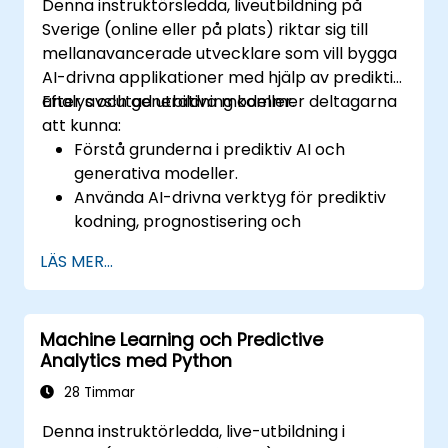
Denna instruktörsledda, liveutbildning på
Sverige (online eller på plats) riktar sig till
mellanavancerade utvecklare som vill bygga
AI-drivna applikationer med hjälp av prediktiv
analys och generativa modeller.
Efter avslutad utbildning kommer deltagarna
att kunna:
Förstå grunderna i prediktiv AI och
generativa modeller.
Använda AI-drivna verktyg för prediktiv
kodning, prognostisering och
automatisering.
LÄS MER...
Implementera LLMs (Large Language
Models) och transformers för text- och
kodgenerering.
Machine Learning och Predictive
Tillämpa tidssekvensprognostisering och
Analytics med Python
AI-baserade rekommendationer.
Utveckla och finjustera AI-modeller för
28 Timmar
verkliga applikationer.
Denna instruktörledda, live-utbildning i
Utvärdera etiska överväganden och