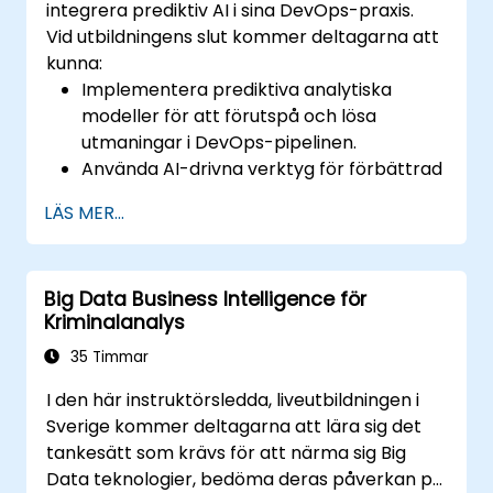
integrera prediktiv AI i sina DevOps-praxis.
Vid utbildningens slut kommer deltagarna att
kunna:
Implementera prediktiva analytiska
modeller för att förutspå och lösa
utmaningar i DevOps-pipelinen.
Använda AI-drivna verktyg för förbättrad
övervakning och driftsarbete.
LÄS MER...
Tillämpa maskininlärningstekniker för att
förbättra mjukvaruleveransprocesser.
Utforma AI-strategier för proaktiv lösning
Big Data Business Intelligence för
av problem och optimering.
Kriminalanalys
Navigera etiska överväganden kring
användning av AI i DevOps.
35 Timmar
I den här instruktörsledda, liveutbildningen i
Sverige kommer deltagarna att lära sig det
tankesätt som krävs för att närma sig Big
Data teknologier, bedöma deras påverkan på