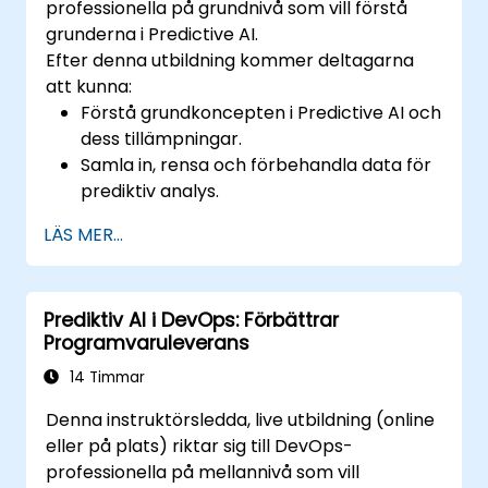
professionella på grundnivå som vill förstå
och statistiska tekniker.
grunderna i Predictive AI.
Efter denna utbildning kommer deltagarna
att kunna:
Förstå grundkoncepten i Predictive AI och
dess tillämpningar.
Samla in, rensa och förbehandla data för
prediktiv analys.
Utforska och visualisera data för att få
LÄS MER...
insikter.
Bygga grundläggande statistiska
modeller för att göra prognoser.
Prediktiv AI i DevOps: Förbättrar
Utvärdera prestandan hos prediktiva
Programvaruleverans
modeller.
Tillämpa Predictive AI-koncept på
14 Timmar
verkliga scenarier.
Denna instruktörsledda, live utbildning (online
eller på plats) riktar sig till DevOps-
professionella på mellannivå som vill