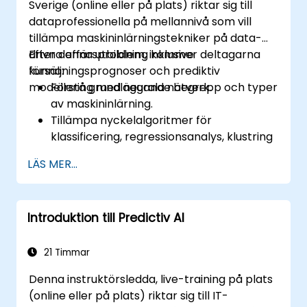
Sverige (online eller på plats) riktar sig till
bästa praxis vid AI-utplacering.
dataprofessionella på mellannivå som vill
tillämpa maskininlärningstekniker på data-
drivna affärsproblem, inklusive
Efter denna utbildning kommer deltagarna
försäljningsprognoser och prediktiv
kunna:
modellering med neurala nätverk.
Förstå grundläggande begrepp och typer
av maskininlärning.
Tillämpa nyckelalgoritmer för
klassificering, regressionsanalys, klustring
och associationsanalys.
LÄS MER...
Utföra utforskande dataanalys och
datapreparering med Python.
Använda neurala nätverk för icke-linjära
Introduktion till Predictiv AI
modelleringssyften.
Implementera prediktiv analys för
affärsprognoser, inklusive
21 Timmar
försäljningsdata.
Denna instruktörsledda, live-training på plats
Utvärdera och optimera
(online eller på plats) riktar sig till IT-
modellprestanda med hjälp av visuella