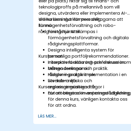
eller på plats) riktar sig till finans- och
teknologiproffs på mellannivå som vill
designa, utvärdera eller implementera AI-
drivna lösningar för personlig
Vid kursens slut kommer deltagarna att
förmögenhetsförvaltning och robo-
kunna:
rådgivningstjänster.
Förstå hur AI tillämpas i
förmögenhetsförvaltning och digitala
rådgivningsplattformar.
Designa intelligenta system för
Kursformat
personliga portföljrekommendationer.
Inkorporera data och preferenser ino
Interaktiv föreläsning och diskussion.
beteendeekonomi i
Många övningar och praktik.
rådgivningsalgoritmer.
Händer-i-praktik implementation i en
Utvärdera etiska och
live-lab-miljö.
Kursanpassningsalternativ
regleringsmässiga frågor i
automatiserad investeringsrådgivning.
För att begära en anpassad utbildning
för denna kurs, vänligen kontakta oss
för att ordna.
LÄS MER...