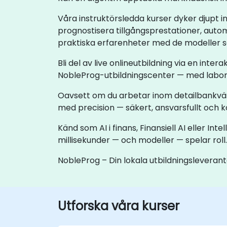
Våra instruktörsledda kurser dyker djupt in 
prognostisera tillgångsprestationer, auto
praktiska erfarenheter med de modeller 
Bli del av live onlineutbildning via en intera
NobleProg-utbildningscenter — med labora
Oavsett om du arbetar inom detailbankväsn
med precision — säkert, ansvarsfullt och k
Känd som AI i finans, Finansiell AI eller I
millisekunder — och modeller — spelar roll.
NobleProg – Din lokala utbildningsleveran
Utforska våra kurser