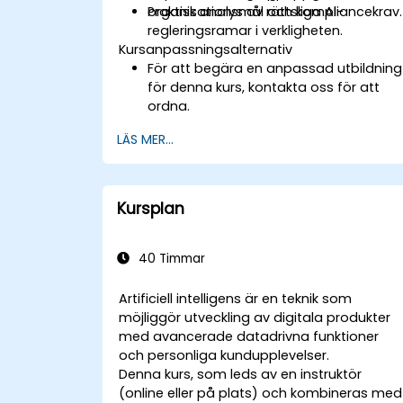
organisationsmål och kompliancekrav.
Praktisk analys av rättsliga AI-
regleringsramar i verkligheten.
Kursanpassningsalternativ
För att begära en anpassad utbildning
för denna kurs, kontakta oss för att
ordna.
LÄS MER...
Kursplan
40 Timmar
Artificiell intelligens är en teknik som
möjliggör utveckling av digitala produkter
med avancerade datadrivna funktioner
och personliga kundupplevelser.
Denna kurs, som leds av en instruktör
(online eller på plats) och kombineras med