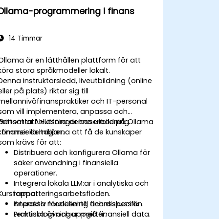
Ollama-programmering i finans
14 Timmar
Ollama är en lätthållen plattform för att
köra stora språkmodeller lokalt.
Denna instruktörsledd, liveutbildning (online
eller på plats) riktar sig till
mellannivåfinanspraktiker och IT-personal
som vill implementera, anpassa och
driftsätta AI-lösningar baserade på Ollama
Genom att slutföra denna utbildning
i finansiella miljöer.
kommer deltagarna att få de kunskaper
som krävs för att:
Distribuera och konfigurera Ollama för
säker användning i finansiella
operationer.
Integrera lokala LLM:ar i analytiska och
Kursformat
rapporteringsarbetsflöden.
Anpassa modeller till finansspecifik
Interaktiv föreläsning och diskussion.
terminologi och uppgifter.
Praktiska övningar med finansiell data.