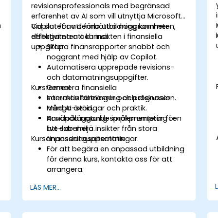
revisionsprofessionals med begränsad
erfarenhet av AI som vill utnyttja Microsoft
m
Copilot för att förbättra noggrannheten,
Vid slutet av denna utbildning kommer
effektiviteten och insikten i finansiella
deltagarna att kunna:
uppgifter.
Skapa finansrapporter snabbt och
noggrant med hjälp av Copilot.
Automatisera upprepade revisions-
och datamatningsuppgifter.
Kursformat
Generera finansiella
sammanfattningar och prognoser
Interaktiv föreläsning och diskussion.
med AI-stöd.
Många övningar och praktik.
Använda naturlig språkpromptar för
Handpåläggande implementering i en
att extrahera insikter från stora
live-lab-miljö.
Kursanpassningsalternativ
finansdatauppsättningar.
För att begära en anpassad utbildning
för denna kurs, kontakta oss för att
arrangera.
LÄS MER...