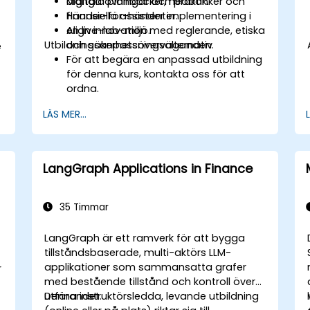
digitala plånböcker, neobanker och
Många övningar och praktik.
finansiella assistenter.
Händer-för-händer implementering i
Align innovation med reglerande, etiska
en live-lab-miljö.
Utbildningsanpassningsalternativ
och säkerhetsöverväganden.
e
För att begära en anpassad utbildning
för denna kurs, kontakta oss för att
ordna.
LÄS MER...
LangGraph Applications in Finance
35 Timmar
LangGraph är ett ramverk för att bygga
tillståndsbaserade, multi-aktörs LLM-
applikationer som sammansatta grafer
r
med bestående tillstånd och kontroll över
utförandet.
Denna instruktörsledda, levande utbildning