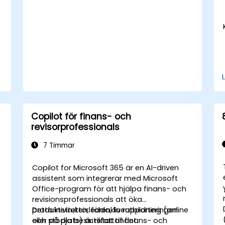
Copilot för finans- och
revisorprofessionals
7 Timmar
Copilot for Microsoft 365 är en AI-driven
assistent som integrerar med Microsoft
Office-program för att hjälpa finans- och
revisionsprofessionals att öka
produktiviteten, förenkla rapporteringen
Detta instruktörledda, liveutbildning (online
och stödja beslutsfattandet.
eller på plats) är riktat till finans- och