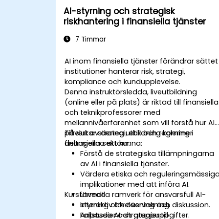
AI-styrning och strategisk
riskhantering i finansiella tjänster
7 Timmar
AI inom finansiella tjänster förändrar sättet
institutioner hanterar risk, strategi,
kompliance och kundupplevelse.
Denna instruktörsledda, liveutbildning
(online eller på plats) är riktad till finansiella
och teknikprofessorer med
mellannivåerfarenhet som vill förstå hur AI
påverkar strategi, etik och reglering i
Till slut av denna utbildning kommer
finansiella sektorn.
deltagarna att kunna:
Förstå de strategiska tillämpningarna
av AI i finansiella tjänster.
Värdera etiska och reguleringsmässig
implikationer med att införa AI.
Kursformat
Utveckla ramverk för ansvarsfull AI-
styrning och övervakning.
Interaktiv föreläsning och diskussion.
Anpassa AI-strategier till
Fallstudier och gruppuppgifter.