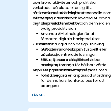
asynkrona aktiviteter och praktiska
verkstäder på plats, riktar sig till
mellanavancerade bankprofessionella so
Efter avslutad utbildning kommer
vill designa, utveckla och leverera AI-drivna
deltagarna att kunna:
digitala produkter effektivt.
Identifiera kundbehov och definiera en
tydlig produktvision.
Använda AI-teknologier för att
förbättra digitala bankprodukter.
Kursformat
Använda agila och design-thinking-
metoder för att skapa
50% synkrona klassrum (virtuellt eller
användarcentrerade lösningar.
på plats).
Mätta, iterera och optimera
25% asynkrona aktiviteter (videor,
produktprestanda för hållbart värde.
läsningar, forum).
Anpassningsalternativ för kursen
25% praktisk workshop på plats med
fallstudier.
För att begära en anpassad utbildning
för denna kurs, kontakta oss för att
arrangera.
LÄS MER...