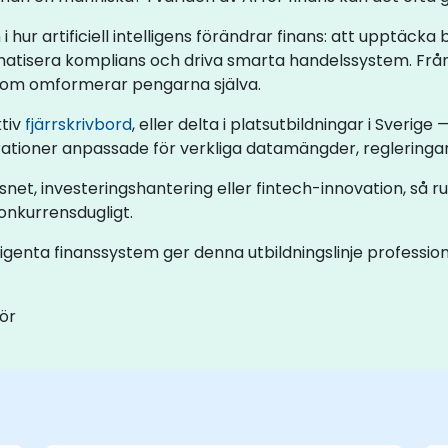
i hur artificiell intelligens förändrar finans: att upptäcka
matisera komplians och driva smarta handelssystem. Från 
som omformerar pengarna själva.
ktiv
fjärrskrivbord
, eller delta i platsutbildningar i Sverige —
tioner anpassade för verkliga datamängder, regleringar
et, investeringshantering eller fintech-innovation, så ru
onkurrensdugligt.
ntelligenta finanssystem ger denna utbildningslinje profes
tör