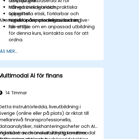
Utnyttja grafbaserad AI för
diskussioner.
nätverksriskdetektion.
Många övningar och praktiska
Säkerställa etisk, förklarbar och
uppgifter.
Alternativ för anpassning av kursen
regelbunden modellanvändning.
Händer på implementation i en live-
lab-miljö.
För att be om en anpassad utbildning
för denna kurs, kontakta oss för att
ordna.
LÄS MER...
Multimodal AI för finans
14 Timmar
Detta instruktörledda, liveutbildning i
Sverige (online eller på plats) är riktat till
mellannivå finansprofessionella,
dataanalytiker, riskhanteringschefer och AI-
ingeniörer som önskar utnyttja multimodal
Vid slutet av denna utbildning kommer