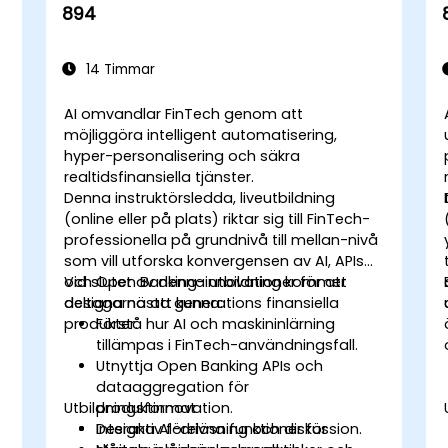
894
14 Timmar
AI omvandlar FinTech genom att
möjliggöra intelligent automatisering,
hyper-personalisering och säkra
realtidsfinansiella tjänster.
Denna instruktörsledda, liveutbildning
(online eller på plats) riktar sig till FinTech-
professionella på grundnivå till mellan-nivå
som vill utforska konvergensen av AI, APIs
och Open Banking-innovationer för att
Vid slutet av denna utbildning kommer
designa nästa generations finansiella
deltagarna att kunna:
produkter.
Förstå hur AI och maskininlärning
tillämpas i FinTech-användningsfall.
Utnyttja Open Banking APIs och
dataaggregation för
Utbildningsformat
produktinnovation.
Designa AI-drivna funktioner för
Interaktiv föreläsning och diskussion.