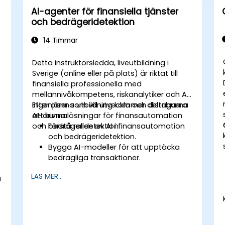
AI-agenter för finansiella tjänster
och bedrägeridetektion
14 Timmar
Detta instruktörsledda, liveutbildning i
Sverige (online eller på plats) är riktat till
finansiella professionella med
mellannivåkompetens, riskanalytiker och AI-
ingenjörer som vill utveckla och distribuera
Efter denna utbildning kommer deltagarna
AI-drivna lösningar för finansautomation
att kunna:
och bedrägeridetektion.
Förstå rollen av AI i finansautomation
och bedrägeridetektion.
Bygga AI-modeller för att upptäcka
bedrägliga transaktioner.
Utnyttja maskininlärning för
LÄS MER...
a
realtidsriskbedömning.
Distribuera AI-drivna finansiella
övervakningssystem.