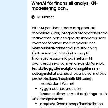
WrenAI för finansiell analys: KPI-
modellering och
regleringsmedvetna
14 Timmar
instrumentpaneler
WrenAI ger finansteam möjlighet att
modellera KPI:er, integrera standardiserade
mätvärden och designa dashboards som
överensstämmer med regelverk och
revisionsstandarder.
Denna instruktörsledda, liveutbildning
(online eller på plats) riktar sig till
finansprofessionella på mellan- till
avancerad nivå som vill använda WrenAI
för att bygga förenliga finansiella
Vid slutet av denna utbildning kommer
datamodeller och dashboards som stöder
deltagarna att kunna:
beslutsfattande och riskhantering.
Modellera finansiella KPI:er och
mätvärden i WrenAI.
Bygga dashboards som
överensstämmer med reglerings- och
Utbildningsformat
revisionskrav.
Integrera WrenAI med finansiella
Interaktiv föreläsning och diskussion.