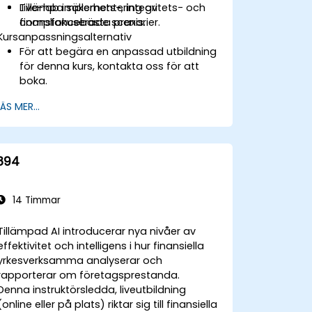
Tillämpa säkerhets-, integritets- och
Live-lab implementering av
compliancebästa praxis.
finansfokuserade scenarier.
Kursanpassningsalternativ
För att begära en anpassad utbildning
för denna kurs, kontakta oss för att
boka.
LÄS MER...
894
14 Timmar
Tillämpad AI introducerar nya nivåer av
effektivitet och intelligens i hur finansiella
yrkesverksamma analyserar och
rapporterar om företagsprestanda.
Denna instruktörsledda, liveutbildning
(online eller på plats) riktar sig till finansiella