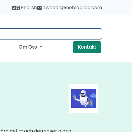
English
sweden@nobleprog.com
Om Oss
Kontakt
öra det — och den sover aldrig.