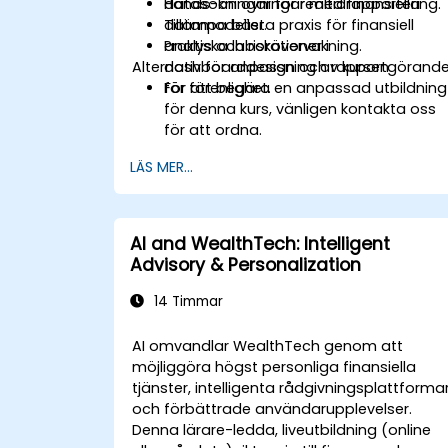
datasökningar för realtidrapportering.
Hands-on övningar med finansiella
Tillämpa bästa praxis för finansiell
datamodeller.
analys och riskövervakning.
Praktiska laborationer i
Alternativ för anpassning av kursen
dashboarddesign och rapportgörand
för förenlighet.
För att begära en anpassad utbildning
för denna kurs, vänligen kontakta oss
för att ordna.
LÄS MER...
AI and WealthTech: Intelligent
Advisory & Personalization
14 Timmar
AI omvandlar WealthTech genom att
möjliggöra högst personliga finansiella
tjänster, intelligenta rådgivningsplattforma
och förbättrade användarupplevelser.
Denna lärare-ledda, liveutbildning (online