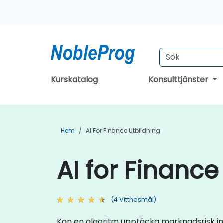
Kurskatalog
Konsulttjänster
Hem
AI For Finance Utbildning
AI for Finance
(4 Vittnesmål)
Kan en algoritm upptäcka marknadsrisk inn