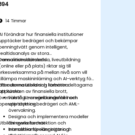
894
14 Timmar
AI förändrar hur finansiella institutioner
upptäcker bedrägeri och bekämpar
penningtvätt genom intelligent,
realtidsanalys av stora
transaktionsdatasets.
Denna instruktörsledda, liveutbildning
(online eller på plats) riktar sig till
yrkesverksamma på mellan nivå som vill
tillämpa maskininlärning och AI-verktyg för
att automatisera och förbättra
Efter denna utbildning kommer deltagarna
upptäckten av finansiella brott,
att kunna:
övervakning av regelbundenhet och
Förstå AI-användningsfall inom
operativ styrning.
upptäckt av bedrägeri och AML-
övervakning.
Designa och implementera modeller
Utbildningens format
för avvikelsedetektion och
transaktionspoängsättning.
Interaktiva föreläsningar och