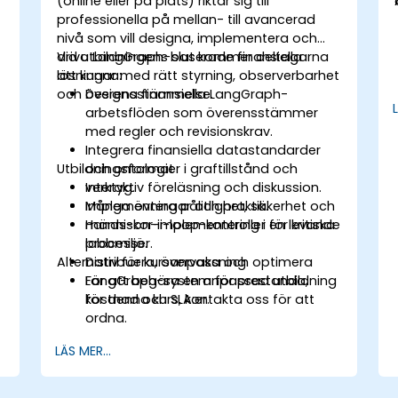
(online eller på plats) riktar sig till
professionella på mellan- till avancerad
nivå som vill designa, implementera och
driva LangGraph-baserade finansiella
Vid utbildningens slut kommer deltagarna
lösningar med rätt styrning, observerbarhet
att kunna:
och överensstämmelse.
Designa finansiella LangGraph-
arbetsflöden som överensstämmer
med regler och revisionskrav.
Integrera finansiella datastandarder
Utbildningsformat
och ontologier i graftillstånd och
verktyg.
Interaktiv föreläsning och diskussion.
m
Implementera pålitlighet, säkerhet och
Många övningar och praktik.
människor-i-loop-kontroller för kritiska
Hands-on-implementering i en levande
processer.
labbmiljö.
Alternativ för kursanpassning
Distribuera, övervaka och optimera
LangGraph-system för prestanda,
För att begära en anpassad utbildning
kostnad och SLA:er.
för denna kurs, kontakta oss för att
ordna.
LÄS MER...