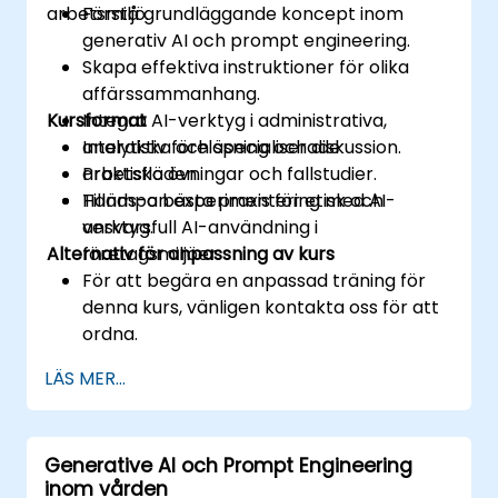
arbetsmiljö.
Förstå grundläggande koncept inom
generativ AI och prompt engineering.
Skapa effektiva instruktioner för olika
affärssammanhang.
Kursformat
Integra AI-verktyg i administrativa,
analytiska och specialiserade
Interaktiv föreläsning och diskussion.
arbetsflöden.
Praktiska övningar och fallstudier.
Tillämpa bästa praxis för etisk och
Hands-on experimentering med AI-
ansvarsfull AI-användning i
verktyg.
Alternativ för anpassning av kurs
företagsmiljöer.
För att begära en anpassad träning för
denna kurs, vänligen kontakta oss för att
ordna.
LÄS MER...
Generative AI och Prompt Engineering
inom vården