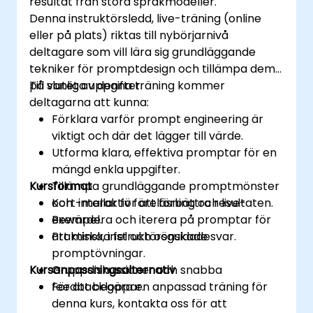
resultat från stora språkmodeller.
Denna instruktörsledd, live-träning (online
eller på plats) riktas till nybörjarnivå
deltagare som vill lära sig grundläggande
tekniker för promptdesign och tillämpa dem
på vanliga uppgifter.
Till slutet av denna träning kommer
deltagarna att kunna:
Förklara varför prompt engineering är
viktigt och där det lägger till värde.
Utforma klara, effektiva promptar för en
mängd enkla uppgifter.
Kursformat
Tillämpa grundläggande promptmönster
och -mallar för att förbättra resultaten.
Kort interaktiv föreläsning och live-
Bewärdera och iterera på promptar för
exempel.
att minska fel och oönskade svar.
Praktiska, instruktörsguidade
promptövningar.
Kursanpassningsalternativ
Gruppdiskussioner och snabba
feedbackloppar.
För att begära en anpassad träning för
denna kurs, kontakta oss för att