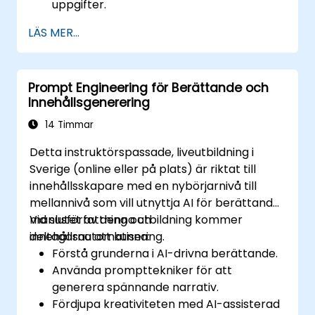
uppgifter.
Utnyttja few-shot-tekniker för att
LÄS MER...
anpassa LLMs med minimal data.
Optimera LLM-prestanda för praktiska
tillämpningar.
Prompt Engineering för Berättande och
Innehållsgenerering
14 Timmar
Detta instruktörspassade, liveutbildning i
Sverige (online eller på plats) är riktat till
innehållsskapare med en nybörjarnivå till
mellannivå som vill utnyttja AI för berättande,
manusförfattning och
Vid slutet av denna utbildning kommer
innehållsautomatisering.
deltagarna att kunna:
Förstå grunderna i AI-drivna berättande.
Använda prompttekniker för att
generera spännande narrativ.
Fördjupa kreativiteten med AI-assisterad