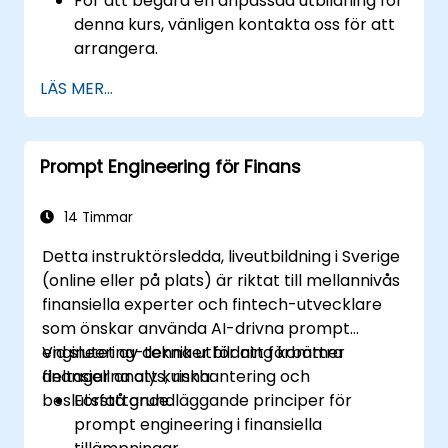
För att begära en anpassad utbildning för
denna kurs, vänligen kontakta oss för att
arrangera.
LÄS MER...
Prompt Engineering för Finans
14 Timmar
Detta instruktörsledda, liveutbildning i Sverige
(online eller på plats) är riktat till mellannivås
finansiella experter och fintech-utvecklare
som önskar använda AI-drivna prompt
engineering-tekniker för att förbättra
Vid slutet av denna utbildning kommer
finansiell analys, riskhantering och
deltagarna att kunna:
beslutsfattande.
Förstå grundläggande principer för
prompt engineering i finansiella