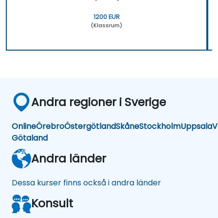
1200 EUR
(Klassrum)
Andra regioner i Sverige
Online
Örebro
Östergötland
Skåne
Stockholm
Uppsala
V
Götaland
Andra länder
Dessa kurser finns också i andra länder
Konsult