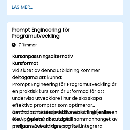
idégenerering.
LÄS MER...
Använda AI för manusförfattning,
artikelskrivning och
marknadsföringsmaterial.
Prompt Engineering för
Utveckla strukturerade promptar för
Programutveckling
personligt innehållsskapande.
7 Timmar
Kursanpassningsalternativ
Kursformat
Vid slutet av denna utbildning kommer
deltagarna att kunna:
Prompt Engineering för Programutveckling är
en praktisk kurs som är utformad för att
undervisa utvecklare i hur de ska skapa
effektiva promptar som optimerar
användbarheten, precisionen och säkerheten
Denna instruktörsledd, liveutbildning (online
för AI-genererade utdata i sammanhanget av
eller på plats) riktar sig till
programutvecklingsuppgifter.
mellannivåutvecklare som vill integrera