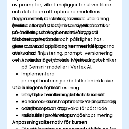
av promptar, vilket möjliggör för utvecklare
och datateam att optimera modellens
noggrannhet, strömlinjeforma
Denna instruktörsledda, levande utbildning
iterationsarbetsflöden och säkerställa
(online eller på plats) riktar sig till praktiker
utvärderingsstränghet med inbyggda
på mellan- till avancerad nivå som vill
bibliotek och tjänster.
förbättra prestanda och pålitlighet hos
generativa AI-applikationer med hjälp av
Efter avslutad utbildning kommer deltagarna
övervakad finjustering, prompt-versionering
att kunna:
och utvärderingstjänster i Vertex AI.
Använda övervakade finjusteringstekniker
på Gemini-modeller i Vertex AI.
Implementera
prompthanteringsarbetsflöden inklusive
Utbildningens format
versionering och testning.
Utnyttja utvärderingsbibliotek för att
Interaktiv föreläsning och diskussion.
benchmarka och optimera AI-prestanda.
Hands-on-labb med Vertex AI finjustering
Distribuera och övervaka förbättrade
och promptverktyg.
modeller i produktionsmiljöer.
Fallstudier av företagsmodelloptimering.
Anpassningsalternativ för kursen