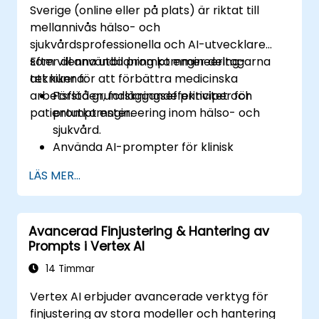
Sverige (online eller på plats) är riktat till
försäljningsautomatiseringsarbetsflöden.
mellannivås hälso- och
sjukvårdsprofessionella och AI-utvecklare
som vill använda prompt engineering-
Efter denna utbildning kommer deltagarna
tekniker för att förbättra medicinska
att kunna:
arbetsflöden, forskningseffektivitet och
Förstå grundläggande principer för
patientutkomster.
prompt engineering inom hälso- och
sjukvård.
Använda AI-prompter för klinisk
dokumentation och patientinteraktioner.
LÄS MER...
Utnyttja AI för medicinsk forskning och
litteraturgranskning.
Förbättra läkemedelsutveckling och
Avancerad Finjustering & Hantering av
klinisk beslutsfattning med AI-drivna
Prompts i Vertex AI
prompter.
Säkerställa efterlevnad av regler och
14 Timmar
etiska normer inom AI i hälso- och
Vertex AI erbjuder avancerade verktyg för
sjukvård.
finjustering av stora modeller och hantering