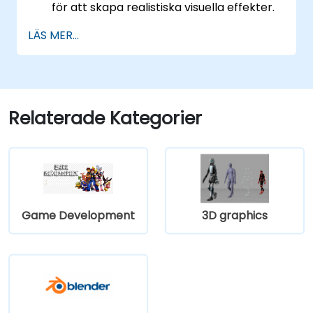
för att skapa realistiska visuella effekter.
Utforska och bygga visuella världar och
LÄS MER...
spel.
Lära sig och bemästra
spelutvecklingsprinciper.
Skapa cutscene-animationer.
Relaterade Kategorier
Game Development
3D graphics