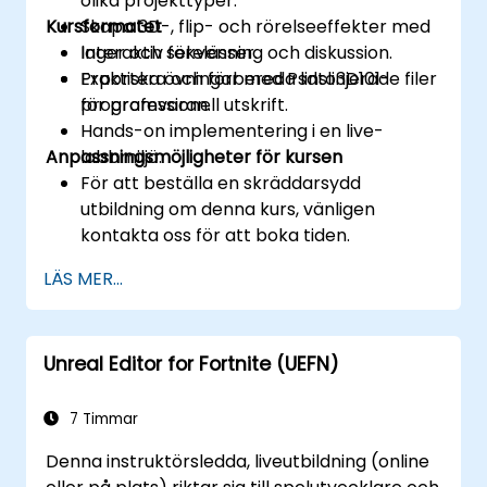
olika projekttyper.
Kursformatet
Skapa 3D-, flip- och rörelseeffekter med
lager och sekvenser.
Interaktiv föreläsning och diskussion.
Exportera och förbereda linslinjerade filer
Praktiska övningar med Psdto3D101-
för professionell utskrift.
programvaran.
Hands-on implementering i en live-
Anpassningsmöjligheter för kursen
labbmiljö.
För att beställa en skräddarsydd
utbildning om denna kurs, vänligen
kontakta oss för att boka tiden.
LÄS MER...
Unreal Editor for Fortnite (UEFN)
7 Timmar
Denna instruktörsledda, liveutbildning (online