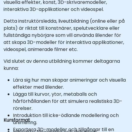
visuella effekter, konst, 3D-skrivaremodeller,
interaktiva 3D-applikationer och videospel.
Detta instruktörsledda, liveutbildning (online eller på
plats) är riktat till konstnärer, spelutvecklare eller
fullständiga nybörjare som vill använda Blender för
att skapa 3D-modeller för interaktiva applikationer,
videospel, animerade filmer etc.
Vid slutet av denna utbildning kommer deltagarna
kunna:
Lära sig hur man skapar animeringar och visuella
effekter med Blender.
Lägga till kurvor, ytor, metaballs och
hårförhållanden för att simulera realistiska 3D-
rörelser.
Introduktion till icke-ödlande modellering och
Kursformat
animering.
Exportera 3D-modeller och tillgångar till en
Interaktiv föreläsning och diskussion.