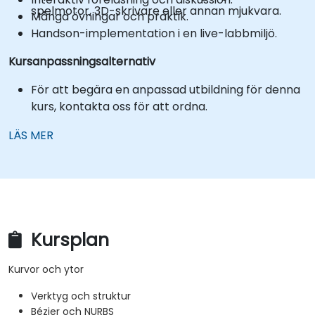
spelmotor, 3D-skrivare eller annan mjukvara.
Många övningar och praktik.
Handson-implementation i en live-labbmiljö.
Kursanpassningsalternativ
För att begära en anpassad utbildning för denna
kurs, kontakta oss för att ordna.
LÄS MER
Kursplan
Kurvor och ytor
Verktyg och struktur
Bézier och NURBS