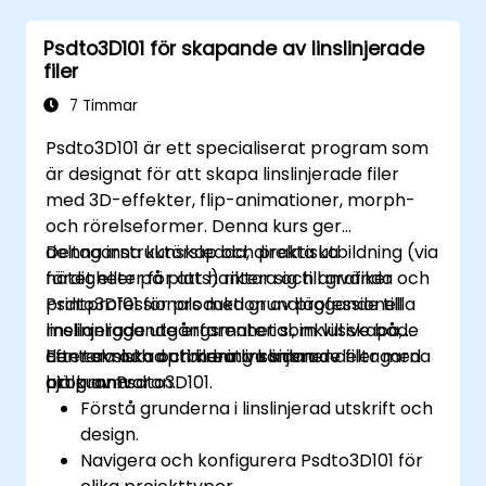
Psdto3D101 för skapande av linslinjerade
filer
7 Timmar
Psdto3D101 är ett specialiserat program som
är designat för att skapa linslinjerade filer
med 3D-effekter, flip-animationer, morph-
och rörelseformer. Denna kurs ger
deltagarna kunskap och praktiska
Denna instruktörsledda, direkta utbildning (via
färdigheter för att hantera och använda
nätet eller på plats) riktar sig till grafiker och
Psdto3D101 för produktion av professionella
printprofessionals med grundläggande till
linslinjerade utgångsmaterial, inklusive både
mellanliggande erfarenhet som vill skapa,
den tekniska och kreativa sidan av
hantera och optimera linslinjerade filer med
Efter avslutad utbildning kommer deltagarna
programvaran.
hjälp av Psdto3D101.
att kunna:
Förstå grunderna i linslinjerad utskrift och
design.
Navigera och konfigurera Psdto3D101 för