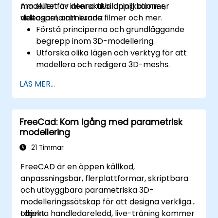
modeller för interaktiva applikationer,
Am slutet av denna utbildning kommer
videospel, animerade filmer och mer.
deltagarna att kunna:
Förstå principerna och grundläggande
begrepp inom 3D-modellering.
Utforska olika lägen och verktyg för att
modellera och redigera 3D-meshs.
Använda verktyg för UV-mappning,
LÄS MER...
uppveckling, skulptur och målning av 3D-
modeller samt rendering.
FreeCad: Kom igång med parametrisk
modellering
21 Timmar
FreeCAD är en öppen källkod,
anpassningsbar, flerplattformar, skriptbara
och utbyggbara parametriska 3D-
modelleringssötskap för att designa verkliga
objekt.
I denna handledareledd, live-träning kommer