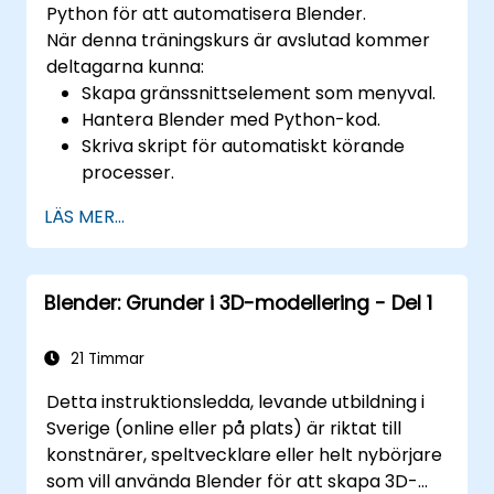
Python för att automatisera Blender.
programvara.
När denna träningskurs är avslutad kommer
deltagarna kunna:
Skapa gränssnittselement som menyval.
Hantera Blender med Python-kod.
Skriva skript för automatiskt körande
processer.
Utforska och förstå bpy-biblioteket.
LÄS MER...
Blender: Grunder i 3D-modellering - Del 1
21 Timmar
Detta instruktionsledda, levande utbildning i
Sverige (online eller på plats) är riktat till
konstnärer, speltvecklare eller helt nybörjare
som vill använda Blender för att skapa 3D-