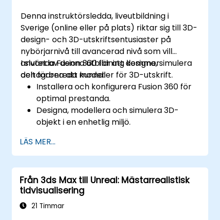
Denna instruktörsledda, liveutbildning i
Sverige (online eller på plats) riktar sig till 3D-
design- och 3D-utskriftsentusiaster på
nybörjarnivå till avancerad nivå som vill
använda Fusion 360 för att designa, simulera
I slutet av denna utbildning kommer
och förbereda modeller för 3D-utskrift.
deltagarna att kunna:
Installera och konfigurera Fusion 360 för
optimal prestanda.
Designa, modellera och simulera 3D-
objekt i en enhetlig miljö.
Optimera och förbered design för 3D-
LÄS MER...
utskriftsprocessen.
Samarbeta och dela deras design med
hjälp av Fusion 360:s molnfunktioner.
Från 3ds Max till Unreal: Mästarrealistisk
tidvisualisering
21 Timmar