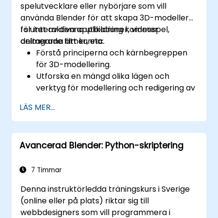
spelutvecklare eller nybörjare som vill
använda Blender för att skapa 3D-modeller
för interaktiva applikationer, videospel,
I slutet av denna utbildning kommer
animerade filmer, etc.
deltagarna att kunna:
Förstå principerna och kärnbegreppen
för 3D-modellering.
Utforska en mängd olika lägen och
verktyg för modellering och redigering av
3D-nät.
LÄS MER...
Lär dig hur du skapar animationer och
visuella effekter med Blender.
Lägg till kurvor, ytor, metabollar och
Avancerad Blender: Python-skriptering
hårpartiklar för att simulera realistiska
3D-rörelser.
Använd verktygen för UV-
7 Timmar
kartläggning/uppackning, skulptering och
Denna instruktörledda träningskurs i Sverige
målning av 3D-modeller.
(online eller på plats) riktar sig till
Exportera 3D-modeller och tillgångar till
webbdesigners som vill programmera i
en spelmotor, 3D-skrivare eller annan