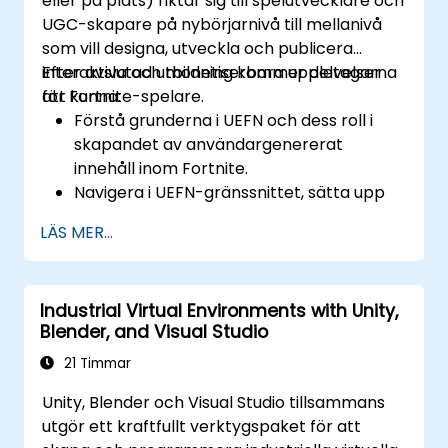
eller på plats) riktar sig till spelutvecklare och
UGC-skapare på nybörjarnivå till mellanivå
som vill designa, utveckla och publicera
interaktiva och monetiserbara upplevelser
Efter avslutad utbildning kommer deltagarna
för Fortnite-spelare.
att kunna:
Förstå grunderna i UEFN och dess roll i
skapandet av användargenererat
innehåll inom Fortnite.
Navigera i UEFN-gränssnittet, sätta upp
projekt och hantera tillgångar effektivt.
LÄS MER...
Utveckla och publicera anpassade
Fortnite-upplevelser med hjälp av
världsbyggnads- och landskapsverktyg.
Industrial Virtual Environments with Unity,
Tillämpa grundläggande
Blender, and Visual Studio
programmeringskoncept med hjälp av
Verses skriptspråk.
21 Timmar
Samarbeta i UEFN-projekt och förbereda
Unity, Blender och Visual Studio tillsammans
sig för monetiseringsmöjligheter i Fortnite.
utgör ett kraftfullt verktygspaket för att