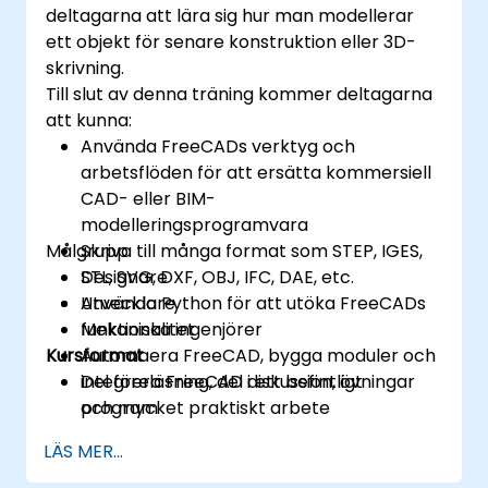
deltagarna att lära sig hur man modellerar
ett objekt för senare konstruktion eller 3D-
skrivning.
Till slut av denna träning kommer deltagarna
att kunna:
Använda FreeCADs verktyg och
arbetsflöden för att ersätta kommersiell
CAD- eller BIM-
modelleringsprogramvara
Målgrupp
Skriva till många format som STEP, IGES,
STL, SVG, DXF, OBJ, IFC, DAE, etc.
Designare
Använda Python för att utöka FreeCADs
Utvecklare
funktionalitet
Mekaniska ingenjörer
Kursformat
Automaera FreeCAD, bygga moduler och
integrera FreeCAD i ett befintligt
Del föreläsning, del diskussion, övningar
program
och mycket praktiskt arbete
LÄS MER...