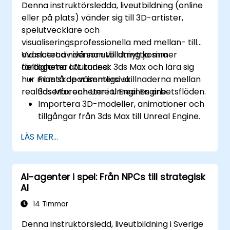
Denna instruktörsledda, liveutbildning (online
eller på plats) vänder sig till 3D-artister,
spelutvecklare och
visualiseringsprofessionella med mellan- till
avancerad nivå som vill utnyttja sina
Vid slutet av denna utbildning kommer
färdigheter i Autodesk 3ds Max och lära sig
deltagarna att kunna:
hur man skapar immersiva
Förstå de väsentliga skillnaderna mellan
realtidserfarenheter i Unreal Engine.
3ds Max och Unreal Engines arbetsflöden.
Importera 3D-modeller, animationer och
tillgångar från 3ds Max till Unreal Engine.
Skapa och anpassa material, texturer och
LÄS MER...
shader i Unreal Engine.
Inställa dynamiskt ljus och globalt
belysning för realtidsrendering.
AI-agenter i spel: Från NPCs till strategisk
Implementera interaktivitet och
AI
spelmekaniker med Blueprint visuellt
scriptande.
14 Timmar
Optimera tillgångar och scener för
Denna instruktörsledd, liveutbildning i Sverige
realtidsprestanda och effektivitet.