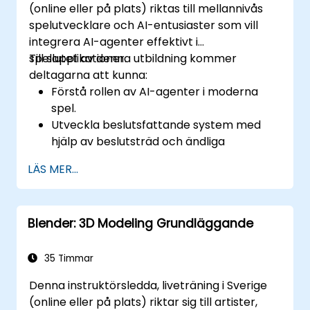
(online eller på plats) riktas till mellannivås
spelutvecklare och AI-entusiaster som vill
integrera AI-agenter effektivt i
spelapplikationer.
Till slutet av denna utbildning kommer
deltagarna att kunna:
Förstå rollen av AI-agenter i moderna
spel.
Utveckla beslutsfattande system med
hjälp av beslutsträd och ändliga
tillståndsmaskiner.
LÄS MER...
Implementera sökalgoritmer som A* för
in-spelnavigering.
Använda reinforcement learning-
Blender: 3D Modeling Grundläggande
tekniker för att skapa anpassade AI-
uppföranden.
Optimera AI-prestanda för realtidsmiljöer
35 Timmar
i spel.
Denna instruktörsledda, liveträning i Sverige
(online eller på plats) riktar sig till artister,