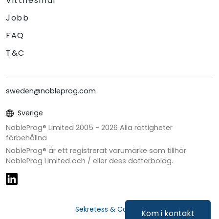
Vittnesmål
Jobb
FAQ
T&C
sweden@nobleprog.com
Sverige
NobleProg® Limited 2005 -
2026
Alla rättigheter
förbehållna
NobleProg® är ett registrerat varumärke som tillhör
NobleProg Limited och / eller dess dotterbolag.
Sekretess & Cookies
Kom i kontakt