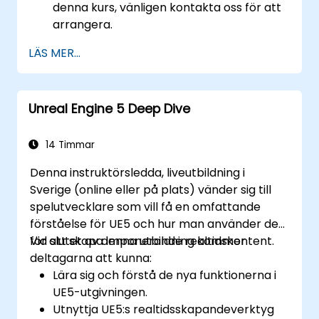
denna kurs, vänligen kontakta oss för att
arrangera.
LÄS MER...
Unreal Engine 5 Deep Dive
14 Timmar
Denna instruktörsledda, liveutbildning i
Sverige (online eller på plats) vänder sig till
spelutvecklare som vill få en omfattande
förståelse för UE5 och hur man använder det
för att skapa imponerande realtidskontent.
Vid slutet av denna utbildning kommer
deltagarna att kunna:
Lära sig och förstå de nya funktionerna i
UE5-utgivningen.
Utnyttja UE5:s realtidsskapandeverktyg