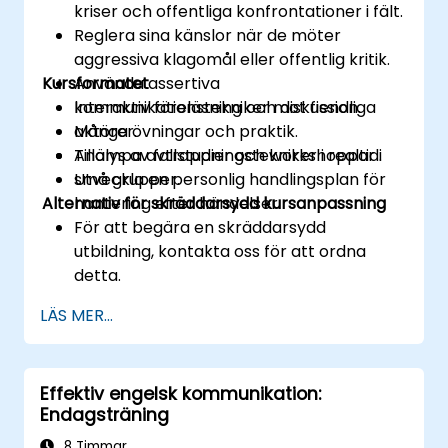
kriser och offentliga konfrontationer i fält.
Reglera sina känslor när de möter
aggressiva klagomål eller offentlig kritik.
Kursformatet
Använda assertiva
kommunikationstekniker mot fiendliga
Interaktiv föreläsning och diskussion.
aktörer.
Många övningar och praktik.
Tillämpa avtrappningstekniker i realtid.
Analys av fallstudier och workshoppar i
Utveckla en personlig handlingsplan för
små grupper.
Alternativ för skräddarsydd kursanpassning
hantering efter händelser.
För att begära en skräddarsydd
utbildning, kontakta oss för att ordna
detta.
LÄS MER...
Effektiv engelsk kommunikation:
Endagsträning
8 Timmar