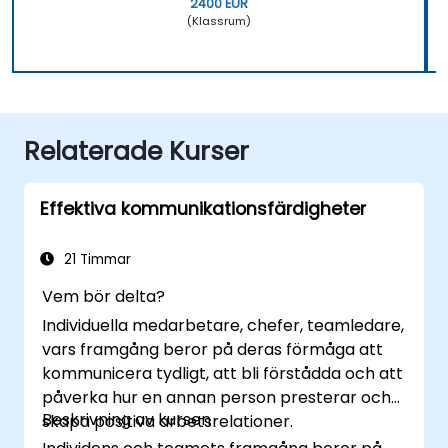
2400 EUR
(Klassrum)
Relaterade Kurser
Effektiva kommunikationsfärdigheter
21 Timmar
Vem bör delta?
Individuella medarbetare, chefer, teamledare,
vars framgång beror på deras förmåga att
kommunicera tydligt, att bli förstådda och att
påverka hur en annan person presterar och
Beskrivning av kursen
skapa positiva arbetsrelationer.