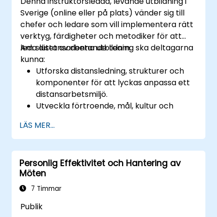
Denna instruktörsledda, levande utbildning i
Sverige (online eller på plats) vänder sig till
chefer och ledare som vill implementera rätt
verktyg, färdigheter och metodiker för att
leda distansarbetande team.
Am slutet av denna utbildning ska deltagarna
kunna:
Utforska distansledning, strukturer och
komponenter för att lyckas anpassa ett
distansarbetsmiljö.
Utveckla förtroende, mål, kultur och
teamarbete för att skapa ett effektivt
LÄS MER...
och produktivt distansarbetande team.
Använda befintliga verktyg och teknologi
för att förbättra virtuell kommunikation
Personlig Effektivitet och Hantering av
och samarbete.
Möten
Implementera målsättning och
projektledningsmetoder för att mäta
7 Timmar
prestationen hos ett distansarbetande
Publik
team.