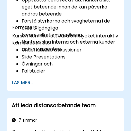
presentationsfärdigheter
eget beteende innan de kan påverka
andras beteende
Förstå styrkorna och svagheterna i de
Formatera
olika tillgängliga
kommunikationsmedierna
Kursen kommer att vara en mycket interaktiv
Hantera sina interna och externa kunder
kombination av:
och intressenter
Underlättade diskussioner
Slide Presentations
Övningar och
Fallstudier
LÄS MER...
Att leda distansarbetande team
7 Timmar