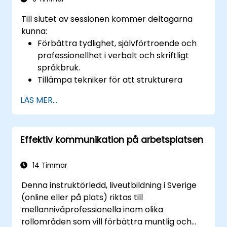
Till slutet av sessionen kommer deltagarna
kunna:
Förbättra tydlighet, självförtroende och
professionellhet i verbalt och skriftligt
språkbruk.
Tillämpa tekniker för att strukturera
budskap effektivt för olika målgrupper.
LÄS MER...
Förbättra grammatik, lexikon och ton i
affärs kommunikation.
Undvika vanliga
Effektiv kommunikation på arbetsplatsen
kommunikationsfallgropar och
missförstånd.
Utveckla aktiva lyssnars- och
14 Timmar
återkopplingsförmågor för bättre
Denna instruktörledd, liveutbildning i Sverige
samarbete på arbetsplatsen.
(online eller på plats) riktas till
mellannivåprofessionella inom olika
rollområden som vill förbättra muntlig och