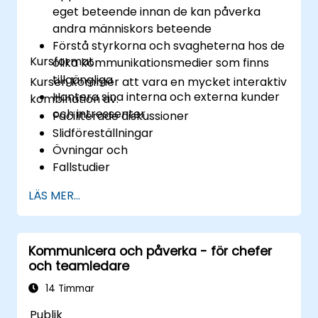
eget beteende innan de kan påverka
andra människors beteende
Förstå styrkorna och svagheterna hos de
Kursformat
olika kommunikationsmedier som finns
tillgängliga
Kursen kommer att vara en mycket interaktiv
Hantera sina interna och externa kunder
kombination av:
och intressenter
Faciliterade diskussioner
Slidföreställningar
Övningar och
Fallstudier
LÄS MER...
Kommunicera och påverka - för chefer
och teamledare
14 Timmar
Publik