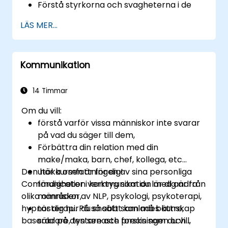
Förstå styrkorna och svagheterna i de
olika tillgängliga
LÄS MER...
kommunikationsmedierna
Hantera sina interna och externa kunder
och intressenter
Kommunikation
Förklara hur man hanterar de svåra
situationer de kan stöta på på kontoret
14 Timmar
Om du vill:
förstå varför vissa människor inte svarar
på vad du säger till dem,
Förbättra din relation med din
make/maka, barn, chef, kollega, etc...
Den här kursen är för dig!
utöka omfattningen av sina personliga
Communication verktyg som du lär dig är från
färdigheter i kommunikation med andra
olika områden av NLP, psykologi, psykoterapi,
människor,
hypnosterapi. På så sätt samlades kunskap
Lär dig hur du snabbt kan må bättre,
baserad på den senaste forskningen och
säkrare, tystare och precis som du vill,