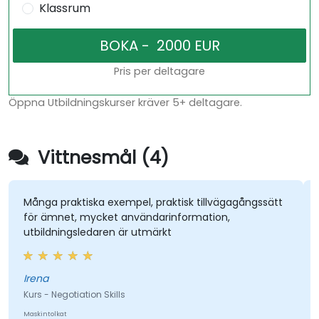
Klassrum
Pris per deltagare
Öppna Utbildningskurser kräver 5+ deltagare.
Vittnesmål (4)
Många praktiska exempel, praktisk tillvägagångssätt
Ö
för ämnet, mycket användarinformation,
m
utbildningsledaren är utmärkt
p
al
Irena
V
Kurs - Negotiation Skills
K
Maskintolkat