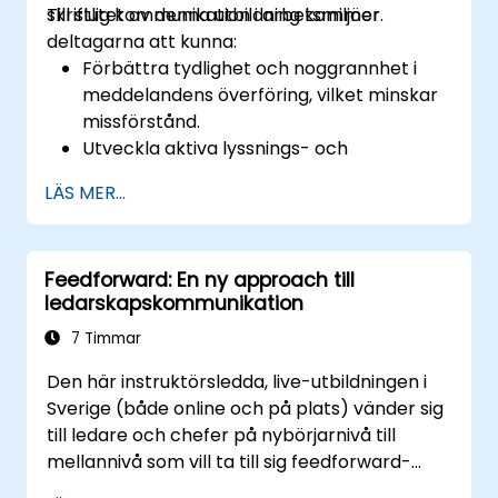
skriftlig kommunikation i arbetsmiljöer.
Till slutet av denna utbildning kommer
deltagarna att kunna:
Förbättra tydlighet och noggrannhet i
meddelandens överföring, vilket minskar
missförstånd.
Utveckla aktiva lyssnings- och
empatifärdigheter för att stärka
LÄS MER...
teaminteraktioner.
Strukturera idéer effektivt i möten, e-
postmeddelanden och presentationer.
Feedforward: En ny approach till
Uppmuntra påståndskap och förmåga
ledarskapskommunikation
att ge och ta emot feedback
konstruktivt.
7 Timmar
Förbättra kommunikation i
Den här instruktörsledda, live-utbildningen i
konfliktsituationer, förhandlingar och
Sverige (både online och på plats) vänder sig
teamarbete.
till ledare och chefer på nybörjarnivå till
mellannivå som vill ta till sig feedforward-
tekniker för att förbättra teamengagement,