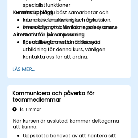
specialistfunktioner
Kursens upplägg
Lär dig hur du bäst samarbetar och
kommunicerar tekniska frågor till
Interaktiv föreläsning och diskussion.
ömsesidig nytta för talare och lyssnare
Interaktiva problemlösningssessioner.
Alternativ för kursanpassning
Bli bättre på att leverera
specialistinformation till lekmän
För att begära en skräddarsydd
utbildning för denna kurs, vänligen
kontakta oss för att ordna.
LÄS MER...
Kommunicera och påverka för
teammedlemmar
14 Timmar
När kursen är avslutad, kommer deltagarna
att kunna:
Uppskatta behovet av att hantera sitt